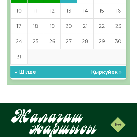
10
11
12
13
14
15
16
17
18
19
20
21
22
23
24
25
26
27
28
29
30
31
« Шілде
Қыркүйек »
16+