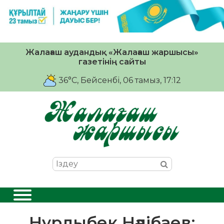
Жалағаш аудандық «Жалағаш жаршысы»
газетінің сайты
36°C
, Бейсенбі, 06 тамыз, 17:12
Нұрлыбек Нәлібаев: