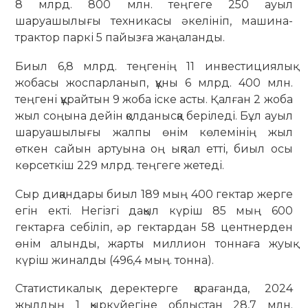
8 млрд. 800 млн. теңгеге 250 ауыл
шаруашылығы техникасы әкелініп, машина-
трактор паркі 5 пайызға жаңаланды.
Биыл 6,8 млрд. теңгенің 11 инвестициялық
жобасы жоспарланып, құны 6 млрд. 400 млн.
теңгені құрайтын 9 жоба іске асты. Қалған 2 жоба
жыл соңына дейін қолданысқа беріледі. Бұл ауыл
шаруашылығы жалпы өнім көлемінің жыл
өткен сайын артуына оң ықпал етті, биыл осы
көрсеткіш 229 млрд. теңгеге жетеді.
Сыр диқандары биыл 189 мың 400 гектар жерге
егін екті. Негізгі дақыл күріш 85 мың 600
гектарға себіліп, әр гектардан 58 центнерден
өнім алынды, жарты миллион тоннаға жуық
күріш жиналды (496,4 мың. тонна).
Статистикалық деректерге қарағанда, 2024
жылдың 1 қыркүйегіне облыстан 28,7 млн.