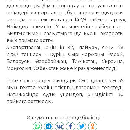
доллардың 52,9 мың тонна ауыл шаруашылығы
өнімдері экспортталған, бұл өткен жылдың осы
кезеңімен салыстырғанда 142,9 пайызға артық.
Өнімдер әлемнің 17 мемлекетіне жіберілген.
Былтырғымен салыстырғанда күріш экспорты
166,9 пайызға артты.
Экспортталған өнімнің 92,1 пайызы, яғни 48
725,7 тоннасы – күріш. Сыр маржаны Ресей,
Беларусь, Әзербайжан, Тәжікстан, Украина,
Моңғолия, Өзбекстан және Иракқа жөнелтілді.
Еске салсақ, соңғы жылдары Сыр диқандары 55
мың гектар күріш егістігін лазермен тегістеді.
Нәтижесінде суды үнемдеп, өнімділікті 30
пайызға арттырды.
Әлеуметтік желілерде бөлісіңіз: