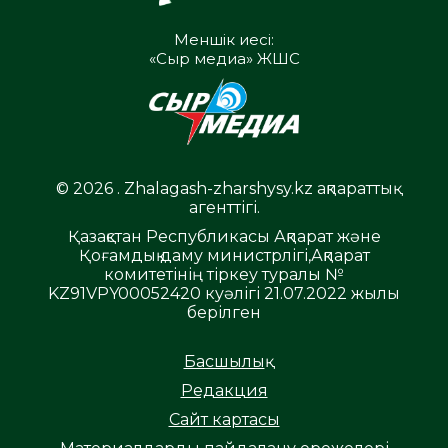
Меншік иесі:
«Сыр медиа» ЖШС
© 2026 . Zhalagash-zharshysy.kz ақпараттық
агенттігі.
Қазақстан Республикасы Ақпарат және
Қоғамдық даму министрлігі,Ақпарат
комитетінің тіркеу туралы №
KZ91VPY00052420 куәлігі 21.07.2022 жылы
берілген
Басшылық
Редакция
Сайт картасы