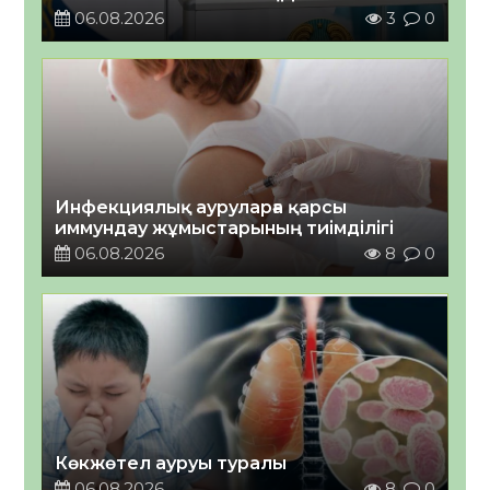
06.08.2026
3
0
Инфекциялық ауруларға қарсы
иммундау жұмыстарының тиімділігі
06.08.2026
8
0
Көкжөтел ауруы туралы
06.08.2026
8
0