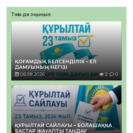
Тағы да оқыңыз:
ҚОҒАМДЫҚ БЕЛСЕНДІЛІК – ЕЛ
ДАМУЫНЫҢ НЕГІЗІ
06.08.2026
2
0
ҚҰРЫЛТАЙ САЙЛАУЫ – БОЛАШАҚҚА
БАСТАР ЖАУАПТЫ ТАҢДАУ