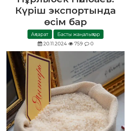
Күріш экспортында
өсім бар
Ақпарат
Басты жаңалықтар
20.11.2024
759
0