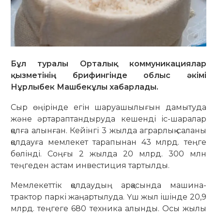
Бұл туралы Орталық коммуникациялар
қызметінің брифингінде облыс әкімі
Нұрлыбек Машбекұлы хабарлады.
Сыр өңірінде егін шаруашылығын дамытуда
және әртараптандыруда кешенді іс-шаралар
қолға алынған. Кейінгі 3 жылда аграрлық саланы
қолдауға мемлекет тарапынан 43 млрд. теңге
бөлінді. Соңғы 2 жылда 20 млрд. 300 млн
теңгеден астам инвестиция тартылды.
Мемлекеттік қолдаудың арқасында машина-
трактор паркі жаңартылуда. Үш жыл ішінде 20,9
млрд. теңгеге 680 техника алынды. Осы жылы