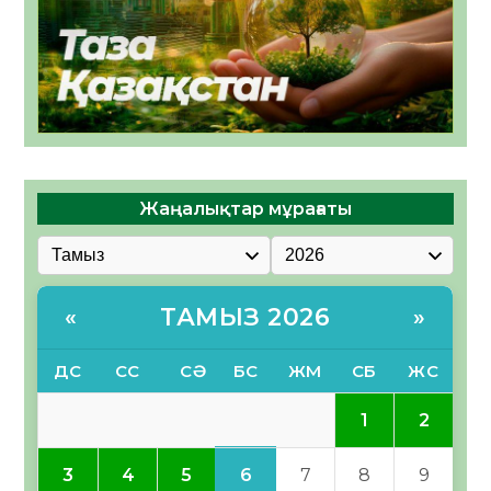
Жаңалықтар мұрағаты
ТАМЫЗ 2026
«
»
ДС
СС
СӘ
БС
ЖМ
СБ
ЖС
1
2
6
3
4
5
7
8
9