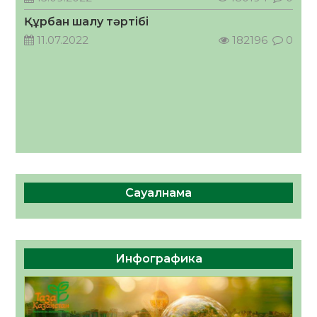
ЖАУАПКЕРШІЛІККЕ БАСТАЙТЫН ҚАДАМ
Құрбан шалу тәртібі
05.08.2026
30
0
11.07.2022
182196
0
Сауалнама
Инфографика