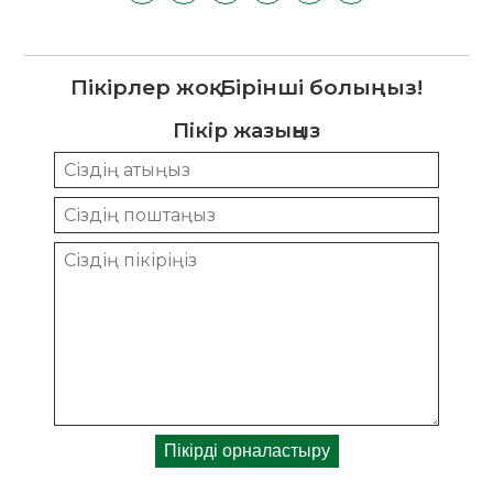
Пікірлер жоқ. Бірінші болыңыз!
Пікір жазыңыз