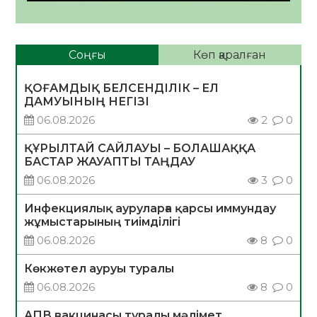
Соңғы
Көп қаралған
ҚОҒАМДЫҚ БЕЛСЕНДІЛІК – ЕЛ
ДАМУЫНЫҢ НЕГІЗІ
06.08.2026
2
0
ҚҰРЫЛТАЙ САЙЛАУЫ – БОЛАШАҚҚА
БАСТАР ЖАУАПТЫ ТАҢДАУ
06.08.2026
3
0
Инфекциялық ауруларға қарсы иммундау
жұмыстарының тиімділігі
06.08.2026
8
0
Көкжөтел ауруы туралы
06.08.2026
8
0
АПВ вакцинасы туралы мәлімет