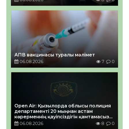
АПВ вакцинасы туралы мәлімет
06.08.2026
7
0
Open Air: Қызылорда облысы полиция
департаменті 20 мыңнан астам
көрерменнің қауіпсіздігін қамтамасыз
етті
06.08.2026
8
0