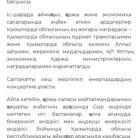
басшысы.
Іс-шарада аймақтың қаржы және экономика
салаларында еңбек еткен ардагерлер
Қызылорда облысының ең жоғары наградасы –
Қызылорда облысының Құрмет грамотасымен
және Қызылорда облысы әкімінің Алғыс
хатымен, мерекелік медальдармен, ҚР Ұлттық
экономика, Қаржы министрліктерінің
наградаларымен марапатталды.
Салтанатты кеш жергілікті өнерпаздардың
концертіне ұласты.
Айта кетейік, қаржы саласы майталмандарының
қажырлы еңбегінің арқасында Сыр өңірінде
көптеген игі бастамалар қолға алынуда.
Өнеркәсіп өндірісі мен өңдеуші өнеркәсіп
өндірісі бойынша Қызылорда облысы
республикадағы аймақтар арасында көшбасшы.