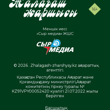
16+
Меншік иесі:
«Сыр медиа» ЖШС
© 2026 . Zhalagash-zharshysy.kz ақпараттық
агенттігі.
Қазақстан Республикасы Ақпарат және
Қоғамдық даму министрлігі,Ақпарат
комитетінің тіркеу туралы №
KZ91VPY00052420 куәлігі 21.07.2022 жылы
берілген
Басшылық