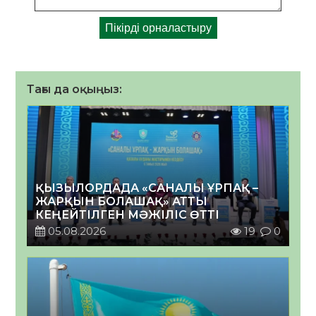
Тағы да оқыңыз:
ҚЫЗЫЛОРДАДА «САНАЛЫ ҰРПАҚ –
ЖАРҚЫН БОЛАШАҚ» АТТЫ
КЕҢЕЙТІЛГЕН МӘЖІЛІС ӨТТІ
05.08.2026
19
0