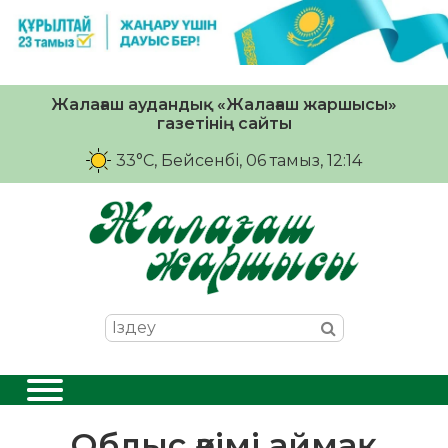
Жалағаш аудандық «Жалағаш жаршысы»
газетінің сайты
33°C
, Бейсенбі, 06 тамыз, 12:14
Облыс әкімі аймақ