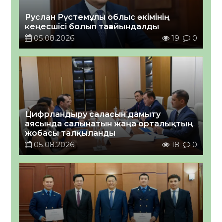
Руслан Рүстемұлы облыс әкімінің
кеңесшісі болып тағайындалды
05.08.2026
19
0
Цифрландыру саласын дамыту
аясында салынатын жаңа орталықтың
жобасы талқыланды
05.08.2026
18
0