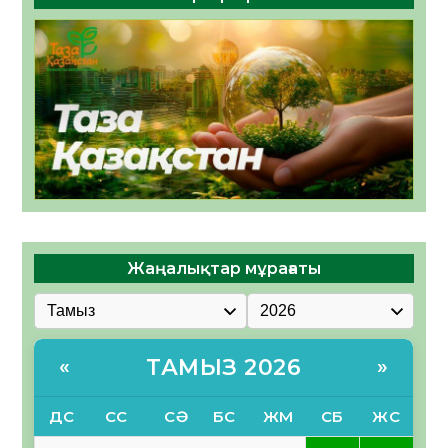
Жаңалықтар мұрағаты
ТАМЫЗ 2026
«
»
ДС
СС
СӘ
БС
ЖМ
СБ
ЖС