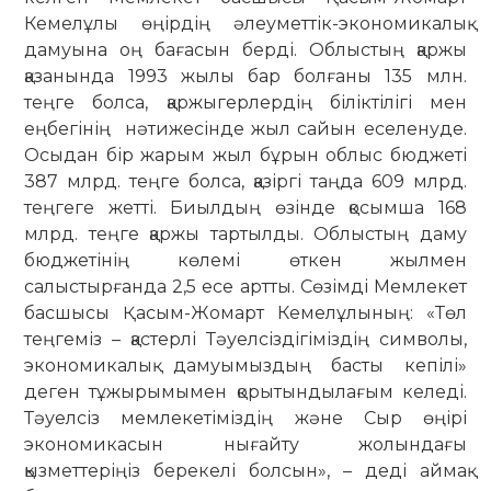
Кемелұлы өңірдің әлеуметтік-экономикалық
дамуына оң бағасын берді. Облыстың қаржы
қазанында 1993 жылы бар болғаны 135 млн.
теңге болса, қаржыгерлердің біліктілігі мен
еңбегінің нәтижесінде жыл сайын еселенуде.
Осыдан бір жарым жыл бұрын облыс бюджеті
387 млрд. теңге болса, қазіргі таңда 609 млрд.
теңгеге жетті. Биылдың өзінде қосымша 168
млрд. теңге қаржы тартылды. Облыстың даму
бюджетінің көлемі өткен жылмен
салыстырғанда 2,5 есе артты. Сөзімді Мемлекет
басшысы Қасым-Жомарт Кемелұлының: «Төл
теңгеміз – қастерлі Тәуелсіздігіміздің символы,
экономикалық дамуымыздың басты кепілі»
деген тұжырымымен қорытындылағым келеді.
Тәуелсіз мемлекетіміздің және Сыр өңірі
экономикасын нығайту жолындағы
қызметтеріңіз берекелі болсын», – деді аймақ