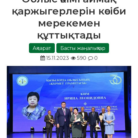
қаржыгерлерін кәсіби
мерекемен
құттықтады
Ақпарат
Басты жаңалықтар
15.11.2023
590
0