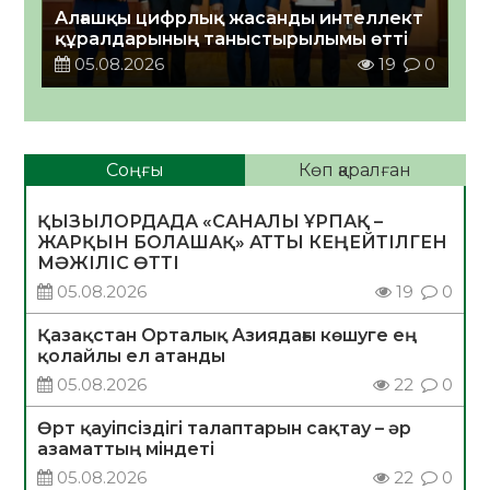
Алғашқы цифрлық жасанды интеллект
құралдарының таныстырылымы өтті
05.08.2026
19
0
Соңғы
Көп қаралған
ҚЫЗЫЛОРДАДА «САНАЛЫ ҰРПАҚ –
ЖАРҚЫН БОЛАШАҚ» АТТЫ КЕҢЕЙТІЛГЕН
МӘЖІЛІС ӨТТІ
05.08.2026
19
0
Қазақстан Орталық Азиядағы көшуге ең
қолайлы ел атанды
05.08.2026
22
0
Өрт қауіпсіздігі талаптарын сақтау – әр
азаматтың міндеті
05.08.2026
22
0