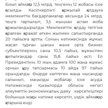
Биыл аймақта 12,5 млрд. теңгенің 12 жобасы іске
қосылды. Кәсіпкерлікті қаржылай қолдауға
мемлекеттік бағдарламалар аясында 24 млрд.
теңге тартылып, 3,5 мыңнан астам жоба
қаржыландырылды. Мемлекеттік қолдау тетігіне
қаралған қаражат өткен жылмен салыстырғанда
20 пайызға артты. Соның нәтижесінде жұмыс
жасап тұрған шағын және орта бизнес
субъектілерінің саны 10,3 пайыз, жұмыспен
қамтылғандар саны 15,8 пайыз өсті. Ел
Президентінің 10 мың адамға 100 жаңа жұмыс
орнын құру тапсырмасы 10 айда 97 пайыз
орындалды. Өңірде көптеген жаңа нысандар
салынып, маңызды жобалар іске асуда.
Нәтижесінде Қызылорда облысы негізгі
әлеуметтік-экономикалық даму көрсеткіштері
бойынша жақсы нәтиже көрсетіп, үздік аймақтар
қатарына енді.