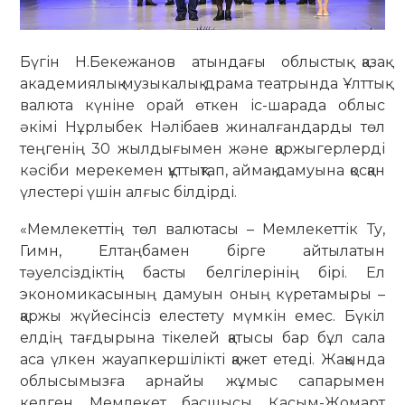
Бүгін Н.Бекежанов атындағы облыстық қазақ
академиялық музыкалық драма театрында Ұлттық
валюта күніне орай өткен іс-шарада облыс
әкімі Нұрлыбек Нәлібаев жиналғандарды төл
теңгенің 30 жылдығымен және қаржыгерлерді
кәсіби мерекемен құттықтап, аймақ дамуына қосқан
үлестері үшін алғыс білдірді.
«Мемлекеттің төл валютасы – Мемлекеттік Ту,
Гимн, Елтаңбамен бірге айтылатын
тәуелсіздіктің басты белгілерінің бірі. Ел
экономикасының дамуын оның күретамыры –
қаржы жүйесінсіз елестету мүмкін емес. Бүкіл
елдің тағдырына тікелей қатысы бар бұл сала
аса үлкен жауапкершілікті қажет етеді. Жақында
облысымызға арнайы жұмыс сапарымен
келген Мемлекет басшысы Қасым-Жомарт