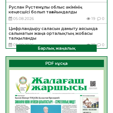
Руслан Рүстемұлы облыс әкімінің
кеңесшісі болып тағайындалды
05.08.2026
19
0
Цифрландыру саласын дамыту аясында
салынатын жаңа орталықтың жобасы
талқыланды
05.08.2026
18
0
Барлық жаңалық
Алғашқы цифрлық жасанды интеллект
құралдарының таныстырылымы өтті
PDF нұсқа
05.08.2026
19
0
Қазақстандықтардың 72,3%-ы жаңа
Құрылтай үшін дауыс беруге дайын
05.08.2026
21
0
ӘРБІР ДАУЫС – ҚОҒАМ ДАМУЫНА
ҚОСЫЛҒАН ҮЛЕС
05.08.2026
27
0