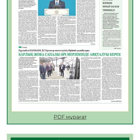
ҚҰРЫЛТАЙ САЙЛАУЫ – БІРЛІК ПЕН
ЖАУАПКЕРШІЛІККЕ БАСТАЙТЫН ҚАДАМ
05.08.2026
26
0
Мектептен – Ұлттық ұлан сапына
04.08.2026
36
0
Үкіметтік емес ұйымдарға арналған
сыйлықақы конкурсына өтінім қабылдау
басталды
04.08.2026
40
0
Үкіметте Президенттің отандық тауарды
қолдау жөніндегі тапсырмаларының
жүзеге асырылу барысы қаралуда
04.08.2026
39
0
PDF мұрағат
Жазғы лагерьде оқушылармен
профилактикалық кездесу өтті
04.08.2026
48
0