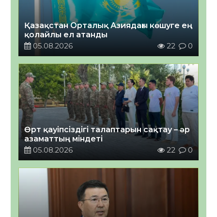
Қазақстан Орталық Азиядағы көшуге ең
қолайлы ел атанды
05.08.2026
22
0
Өрт қауіпсіздігі талаптарын сақтау – әр
азаматтың міндеті
05.08.2026
22
0