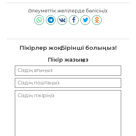
Әлеуметтік желілерде бөлісіңіз:
Пікірлер жоқ. Бірінші болыңыз!
Пікір жазыңыз