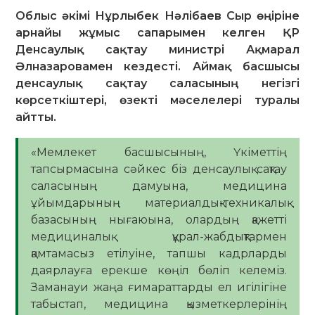
Облыс әкімі Нұрлыбек Нәлібаев Сыр өңіріне
арнайы жұмыс сапарымен келген ҚР
Денсаулық сақтау министрі Ақмарал
Әлназаровамен кездесті. Аймақ басшысы
денсаулық сақтау саласының негізгі
көрсеткіштері, өзекті мәселелері туралы
айтты.
«Мемлекет басшысының, Үкіметтің
тапсырмасына сәйкес біз денсаулық сақтау
саласының дамуына, медицина
ұйымдарының материалдық-техникалық
базасының нығаюына, олардың қажетті
медициналық құрал-жабдықтармен
қамтамасыз етілуіне, тапшы кадрларды
даярлауға ерекше көңіл бөліп келеміз.
Заманауи жаңа ғимараттарды ел игілігіне
табыстап, медицина қызметкерлерінің