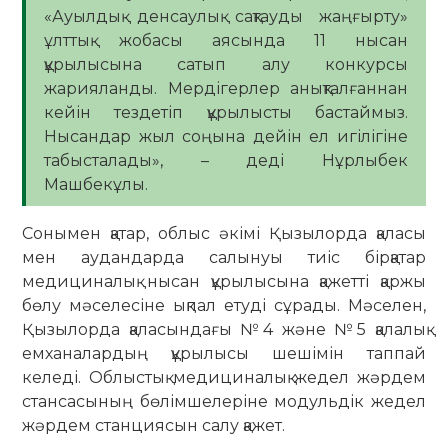
«Ауылдық денсаулық сақтауды жаңғырту»
ұлттық жобасы аясында 11 нысан
құрылысына сатып алу конкурсы
жарияланды. Мердігерлер анықталғаннан
кейін тездетіп құрылысты бастаймыз.
Нысандар жыл соңына дейін ел игілігіне
табысталады», – деді Нұрлыбек
Машбекұлы.
Сонымен қатар, облыс әкімі Қызылорда қаласы
мен аудандарда салынуы тиіс бірқатар
медициналық нысан құрылысына қажетті қаржы
бөлу мәселесіне ықпал етуді сұрады. Мәселен,
Қызылорда қаласындағы №4 және №5 қалалық
емханалардың құрылысы шешімін таппай
келеді. Облыстық медициналық жедел жәрдем
стансасының бөлімшелеріне модульдік жедел
жәрдем станциясын салу қажет.