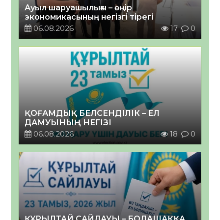
Ауыл шаруашылығы – өңір
экономикасының негізгі тірегі
06.08.2026
17
0
ҚОҒАМДЫҚ БЕЛСЕНДІЛІК – ЕЛ
ДАМУЫНЫҢ НЕГІЗІ
06.08.2026
18
0
ҚҰРЫЛТАЙ САЙЛАУЫ – БОЛАШАҚҚА