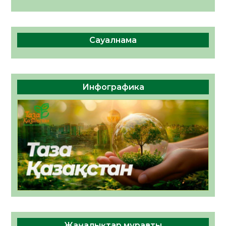
Сауалнама
Инфографика
Жаңалықтар мұрағаты