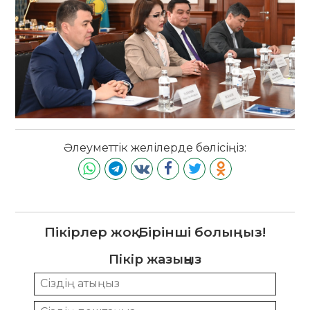
Әлеуметтік желілерде бөлісіңіз:
Пікірлер жоқ. Бірінші болыңыз!
Пікір жазыңыз