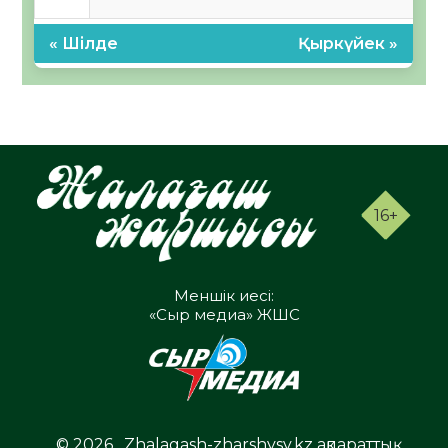
« Шілде
Қыркүйек »
16+
Меншік иесі:
«Сыр медиа» ЖШС
© 2026 . Zhalagash-zharshysy.kz ақпараттық