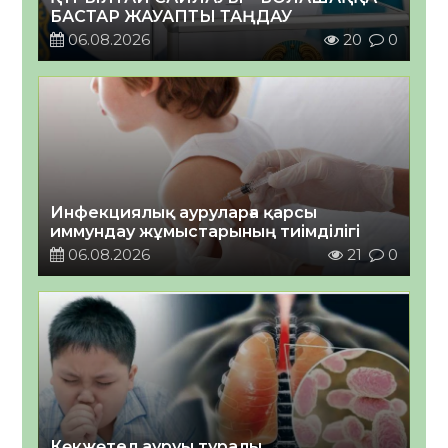
БАСТАР ЖАУАПТЫ ТАҢДАУ
06.08.2026
20
0
Инфекциялық ауруларға қарсы
иммундау жұмыстарының тиімділігі
06.08.2026
21
0
Көкжөтел ауруы туралы