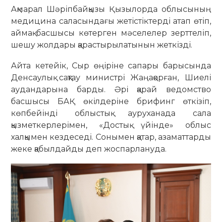
Ақмарал Шәріпбайқызы Қызылорда облысының
медицина саласындағы жетістіктерді атап өтіп,
аймақ басшысы көтерген мәселелер зерттеліп,
шешу жолдары қарастырылатынын жеткізді.
Айта кетейік, Сыр өңіріне сапары барысында
Денсаулық сақтау министрі Жаңақорған, Шиелі
аудандарына барды. Әрі қарай ведомство
басшысы БАҚ өкілдеріне брифинг өткізіп,
көпбейінді облыстық ауруханада сала
қызметкерлерімен, «Достық үйінде» облыс
халқымен кездеседі. Сонымен қатар, азаматтарды
жеке қабылдайды деп жоспарлануда.