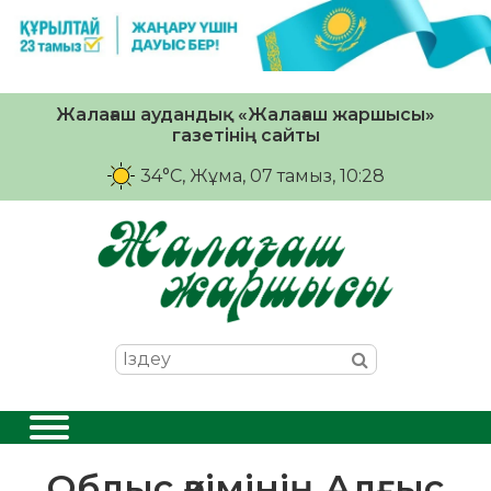
Жалағаш аудандық «Жалағаш жаршысы»
газетінің сайты
34°C
, Жұма, 07 тамыз, 10:28
Облыс әкімінің Алғыс