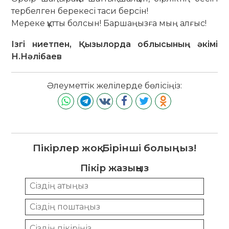
тербелген берекесі таси берсін!
Мереке құтты болсын! Баршаңызға мың алғыс!
Ізгі ниетпен, Қызылорда облысының әкімі
Н.Нәлібаев
Әлеуметтік желілерде бөлісіңіз:
Пікірлер жоқ. Бірінші болыңыз!
Пікір жазыңыз