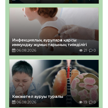
Инфекциялық ауруларға қарсы
иммундау жұмыстарының тиімділігі
06.08.2026
21
0
Көкжөтел ауруы туралы
06.08.2026
19
0