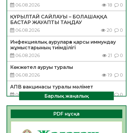
06.08.2026
18
0
ҚҰРЫЛТАЙ САЙЛАУЫ – БОЛАШАҚҚА
БАСТАР ЖАУАПТЫ ТАҢДАУ
06.08.2026
20
0
Инфекциялық ауруларға қарсы иммундау
жұмыстарының тиімділігі
06.08.2026
21
0
Көкжөтел ауруы туралы
06.08.2026
19
0
АПВ вакцинасы туралы мәлімет
06.08.2026
20
0
Барлық жаңалық
Open Air: Қызылорда облысы полиция
департаменті 20 мыңнан астам
PDF нұсқа
көрерменнің қауіпсіздігін қамтамасыз етті
06.08.2026
32
0