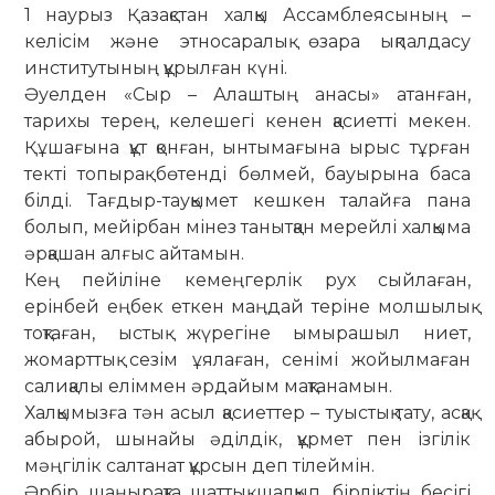
1 наурыз Қазақстан халқы Ассамблеясының –
келісім және этносаралық өзара ықпалдасу
институтының құрылған күні.
Әуелден «Сыр – Алаштың анасы» атанған,
тарихы терең, келешегі кенен қасиетті мекен.
Құшағына құт қонған, ынтымағына ырыс тұрған
текті топырақ бөтенді бөлмей, бауырына баса
білді. Тағдыр-тауқымет кешкен талайға пана
болып, мейірбан мінез танытқан мерейлі халқыма
әрқашан алғыс айтамын.
Кең пейіліне кемеңгерлік рух сыйлаған,
ерінбей еңбек еткен маңдай теріне молшылық
тоқтаған, ыстық жүрегіне ымырашыл ниет,
жомарттық сезім ұялаған, сенімі жойылмаған
салиқалы еліммен әрдайым мақтанамын.
Халқымызға тән асыл қасиеттер – туыстық тату, асқақ
абырой, шынайы әділдік, құрмет пен ізгілік
мәңгілік салтанат құрсын деп тілеймін.
Әрбір шаңырақта шаттық шалқып, бірліктің бесігі