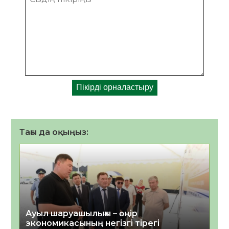
Тағы да оқыңыз:
Ауыл шаруашылығы – өңір
экономикасының негізгі тірегі