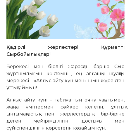
Қадірлі жерлестер! Құрметті
Сырбойылықтар!
Берекесі мен бірлігі жарасқан барша Сыр
жұртшылығын көктемнің ең алғашқы шуақты
мерекесі – «Алғыс айту күнімен» шын жүректен
құттықтаймын!
Алғыс айту күні – табиғаттың ояну уақытымен,
жаңа үміттермен сәйкес келетін, ұлттық
ынтымақтастық пен жерлестердің бір-біріне
деген мейірімділігін, достығы мен
сүйіспеншілігін көрсететін көзайым күн.