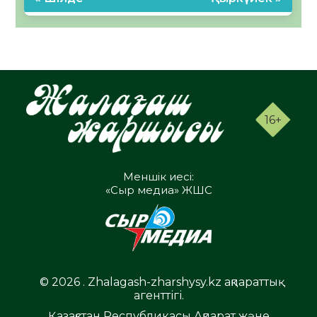
16+
Меншік иесі:
«Сыр медиа» ЖШС
© 2026 . Zhalagash-zharshysy.kz ақпараттық
агенттігі.
Қазақстан Республикасы Ақпарат және