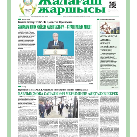
ҚЫЗЫЛОРДАДА «САНАЛЫ ҰРПАҚ –
ЖАРҚЫН БОЛАШАҚ» АТТЫ КЕҢЕЙТІЛГЕН
МӘЖІЛІС ӨТТІ
05.08.2026
32
0
Қазақстан Орталық Азиядағы көшуге ең
қолайлы ел атанды
05.08.2026
33
0
Өрт қауіпсіздігі талаптарын сақтау – әр
азаматтың міндеті
05.08.2026
33
0
Руслан Рүстемұлы облыс әкімінің
кеңесшісі болып тағайындалды
05.08.2026
31
0
Цифрландыру саласын дамыту аясында
салынатын жаңа орталықтың жобасы
талқыланды
05.08.2026
30
0