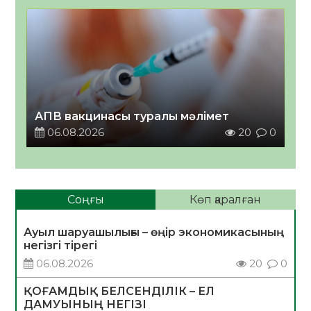
АПВ вакцинасы туралы мәлімет
06.08.2026
20
0
Соңғы
Көп қаралған
Ауыл шаруашылығы – өңір экономикасының
негізгі тірегі
06.08.2026
20
0
ҚОҒАМДЫҚ БЕЛСЕНДІЛІК – ЕЛ
ДАМУЫНЫҢ НЕГІЗІ