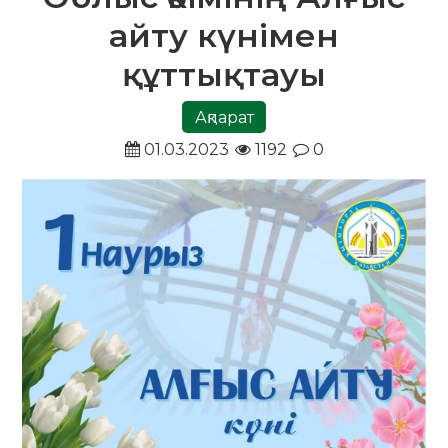
айту күнімен
құттықтауы
Ақпарат
01.03.2023
1192
0