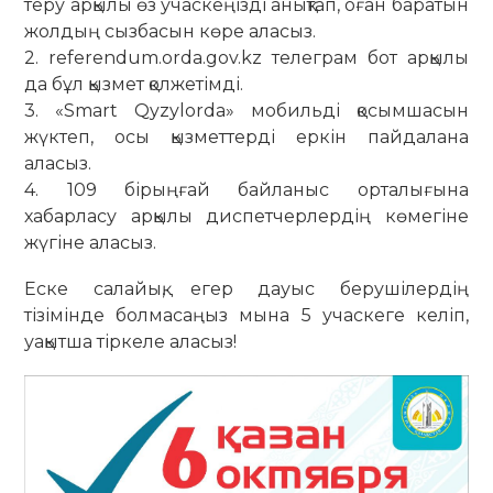
теру арқылы өз учаскеңізді анықтап, оған баратын
жолдың сызбасын көре аласыз.
2. referendum.orda.gov.kz телеграм бот арқылы
да бұл қызмет қолжетімді.
3. «Smart Qyzylorda» мобильді қосымшасын
жүктеп, осы қызметтерді еркін пайдалана
аласыз.
4. 109 бірыңғай байланыс орталығына
хабарласу арқылы диспетчерлердің көмегіне
жүгіне аласыз.
Еске салайық, егер дауыс берушілердің
тізімінде болмасаңыз мына 5 учаскеге келіп,
уақытша тіркеле аласыз!