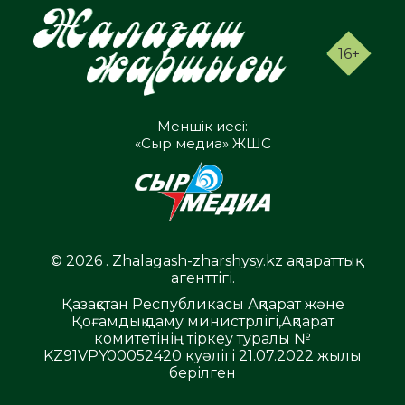
16+
Меншік иесі:
«Сыр медиа» ЖШС
© 2026 . Zhalagash-zharshysy.kz ақпараттық
агенттігі.
Қазақстан Республикасы Ақпарат және
Қоғамдық даму министрлігі,Ақпарат
комитетінің тіркеу туралы №
KZ91VPY00052420 куәлігі 21.07.2022 жылы
берілген