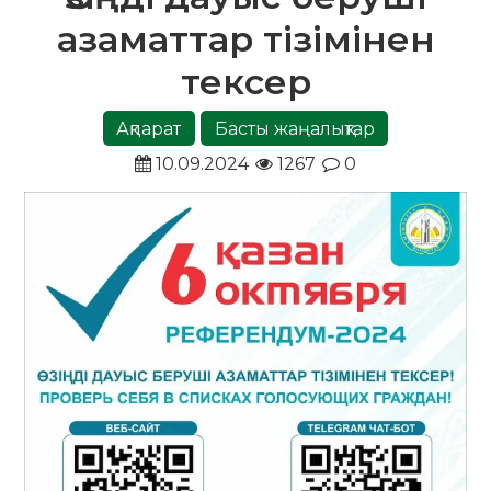
азаматтар тізімінен
тексер
Ақпарат
Басты жаңалықтар
10.09.2024
1267
0