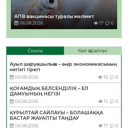
АПВ вакцинасы туралы мәлімет
06.08.2026
17
0
Соңғы
Көп қаралған
Ауыл шаруашылығы – өңір экономикасының
негізгі тірегі
06.08.2026
10
0
ҚОҒАМДЫҚ БЕЛСЕНДІЛІК – ЕЛ
ДАМУЫНЫҢ НЕГІЗІ
06.08.2026
15
0
ҚҰРЫЛТАЙ САЙЛАУЫ – БОЛАШАҚҚА
БАСТАР ЖАУАПТЫ ТАҢДАУ
06.08.2026
17
0