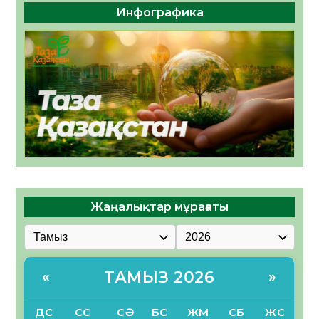
Инфографика
Жаңалықтар мұрағаты
ТАМЫЗ 2026
«
»
ДС
СС
СӘ
БС
ЖМ
СБ
ЖС