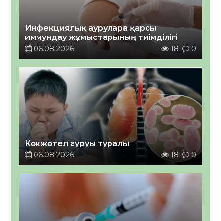
Инфекциялық ауруларға қарсы
иммундау жұмыстарының тиімділігі
06.08.2026
18
0
Көкжөтел ауруы туралы
06.08.2026
18
0