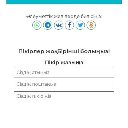
Әлеуметтік желілерде бөлісіңіз:
Пікірлер жоқ. Бірінші болыңыз!
Пікір жазыңыз