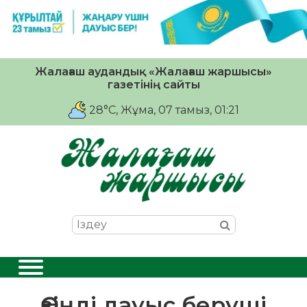
Жалағаш аудандық «Жалағаш жаршысы»
газетінің сайты
28°C
, Жұма, 07 тамыз, 01:21
Өзіңді дауыс беруші