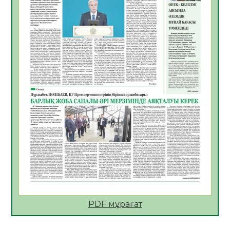
Қазақстан Орталық Азиядағы көшуге ең
қолайлы ел атанды
05.08.2026
32
0
Өрт қауіпсіздігі талаптарын сақтау – әр
азаматтың міндеті
05.08.2026
32
0
Руслан Рүстемұлы облыс әкімінің
кеңесшісі болып тағайындалды
05.08.2026
29
0
Цифрландыру саласын дамыту аясында
салынатын жаңа орталықтың жобасы
талқыланды
05.08.2026
29
0
Алғашқы цифрлық жасанды интеллект
құралдарының таныстырылымы өтті
PDF мұрағат
05.08.2026
31
0