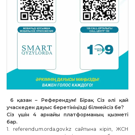
6 қазан – Референдум! Бірақ Сіз әлі қай
учаскеден дауыс беретініңізді білмейсіз бе?
Сіз үшін 4 арнайы платформаның қызметі
бар.
1. referendum.orda.gov.kz сайтына кіріп, ЖСН