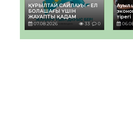
ҚҰРЫЛТАЙ САЙЛАУЫ – ЕЛ
Ауыл 
БОЛАШАҒЫ ҮШІН
эконо
ЖАУАПТЫ ҚАДАМ
тірегі
07.08.2026
33
0
06.0