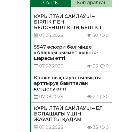
Соңғы
Көп қаралған
ҚҰРЫЛТАЙ САЙЛАУЫ –
БІРЛІК ПЕН
БЕЛСЕНДІЛІКТІҢ БЕЛГІСІ
07.08.2026
30
0
5547 әскери бөлімінде
«Алғашқы қызмет күні» іс-
шарасы өтті
07.08.2026
25
0
Қаржылық сауаттылықты
арттыруға бағытталған
кездесу өтті
07.08.2026
27
0
ҚҰРЫЛТАЙ САЙЛАУЫ – ЕЛ
БОЛАШАҒЫ ҮШІН
ЖАУАПТЫ ҚАДАМ
07.08.2026
33
0