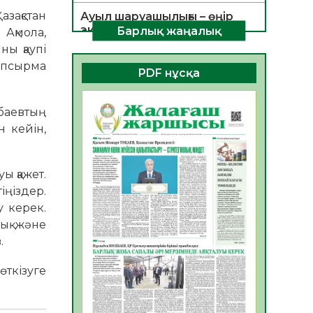
зақстан
Ауыл шаруашылығы – өңір
экономикасының негізгі
Барлық жаңалық
 Ақмола,
тірегі
ны қаупі
06.08.2026
41
0
тапсырма
PDF нұсқа
ҚОҒАМДЫҚ БЕЛСЕНДІЛІК –
ЕЛ ДАМУЫНЫҢ НЕГІЗІ
баевтың
06.08.2026
38
0
 кейін,
ҚҰРЫЛТАЙ САЙЛАУЫ –
БОЛАШАҚҚА БАСТАР
ы қажет.
ЖАУАПТЫ ТАҢДАУ
іңіздер.
06.08.2026
40
0
у керек.
Инфекциялық ауруларға
ық және
қарсы иммундау
в.
жұмыстарының тиімділігі
06.08.2026
43
0
өткізуге
Көкжөтел ауруы туралы
06.08.2026
38
0