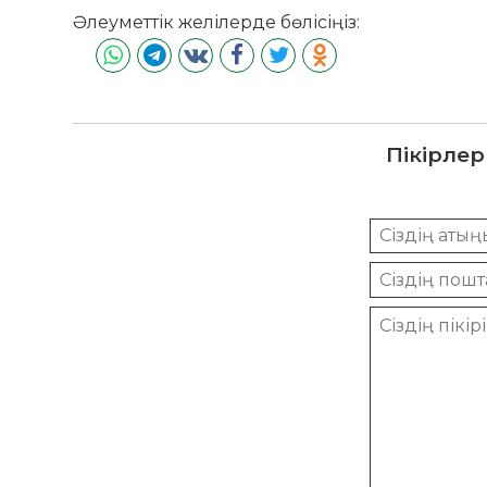
Әлеуметтік желілерде бөлісіңіз:
Пікірлер