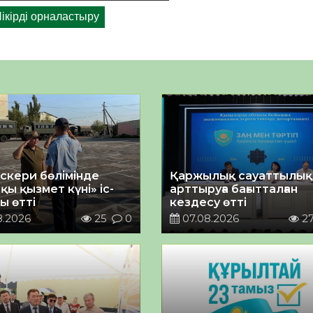
әскери бөлімінде
Қаржылық сауаттылы
қы қызмет күні» іс-
арттыруға бағытталған
ы өтті
кездесу өтті
8.2026
25
0
07.08.2026
2