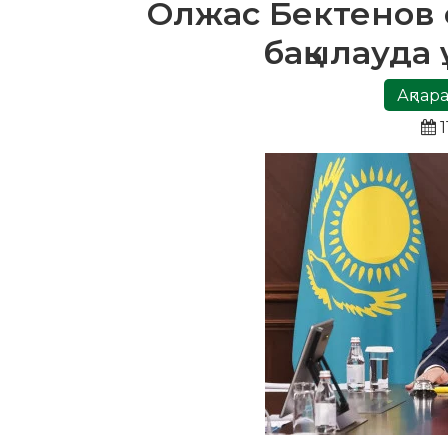
Олжас Бектенов 
бақылауда
Ақпара
1