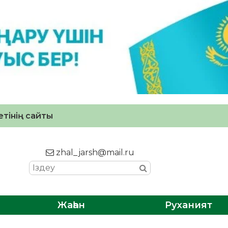
тінің сайты
zhal_jarsh@mail.ru
Жаһан
Руханият