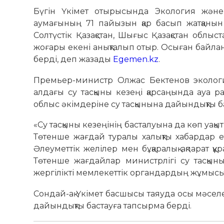
Бүгін Үкімет отырысында Экология және
аумағының 71 пайызын қар басып жатқанын м
Солтүстік Қазақстан, Шығыс Қазақстан облы
жоғары екені анықталып отыр. Осыған байла
берді, деп жазады
Egemen.kz
.
Премьер-министр Олжас Бектенов эколог
алдағы су тасқыны кезеңі қарсаңында ауа
облыс әкімдеріне су тасқынына дайындықты б
«Су тасқыны кезеңінің басталуына да көп уақыт
Төтенше жағдай туралы халықты хабардар ет
Әлеуметтік желілер мен бұқаралық ақпарат қ
Төтенше жағдайлар министрлігі су тасқын
жергілікті мемлекеттік органдардың жұмысын
Сондай-ақ Үкімет басшысы таяуда осы мәсел
дайындықты бастауға тапсырма берді.