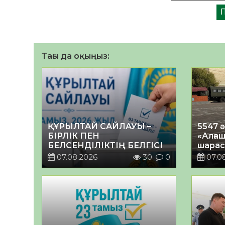
Тағы да оқыңыз:
ҚҰРЫЛТАЙ САЙЛАУЫ –
5547 
БІРЛІК ПЕН
«Алғаш
БЕЛСЕНДІЛІКТІҢ БЕЛГІСІ
шарас
07.08.2026
30
0
07.0