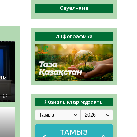
сақтау – әр азаматтың
міндеті
Сауалнама
05.08.2026
54
0
Руслан Рүстемұлы облыс
әкімінің кеңесшісі болып
Инфографика
тағайындалды
05.08.2026
49
0
қты
7
0
Жаңалықтар мұрағаты
ТАМЫЗ
«
»