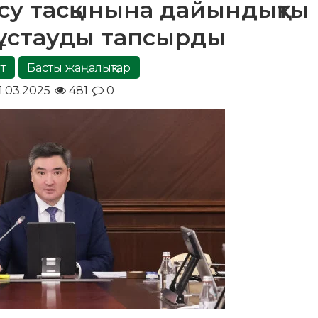
су тасқынына дайындықты
 ұстауды тапсырды
т
Басты жаңалықтар
1.03.2025
481
0