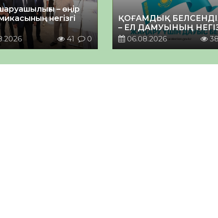
шаруашылығы – өңір
микасының негізгі
ҚОҒАМДЫҚ БЕЛСЕНДІ
– ЕЛ ДАМУЫНЫҢ НЕГІ
8.2026
41
0
06.08.2026
3