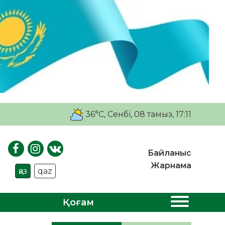
36°C
, Сенбі, 08 тамыз, 17:11
Байланыс
Жарнама
қаз
qaz
Қоғам