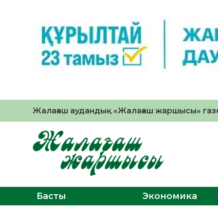
Жалағаш аудандық «Жалағаш жаршысы» газе
Басты
Экономика