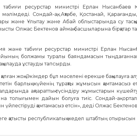
 табиғи ресурстар министрі Ерлан Нысанбаев Қа
әлімдеді. Сондай-ақ, Ақтөбе, Қостанай, Қарағанды,
стары және Ұлытау және Абай облыстарында су тасқы
нысты Олжас Бектенов аймақ басшыларына бірқатар 
ия және табиғи ресурстар министрі Ерлан Нысан
 райының болжамы туралы баяндамасын тыңдағаннан
ақылауда ұстауды тапсырды.
 қалған жоқ. Әкімдер бұл мәселені ерекше бақылауға алу
етін барлық жүйенің тұрақты жұмысын қамтамасыз ет
ұралдарында ақпараттық-түсіндіру жұмыстарын күшейт
ына толығымен дайын болуға тиіс. Сондай-ақ ортал
 үйлестіруді қамтамасыз етсін», деді Олжас Бектено
еге қатысты республикалық жедел штабтың отырысын 