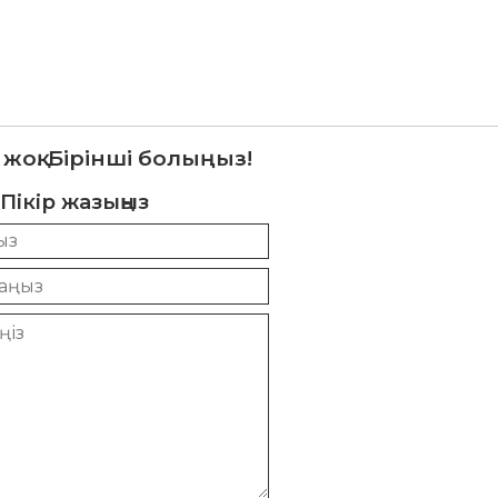
 жоқ. Бірінші болыңыз!
Пікір жазыңыз