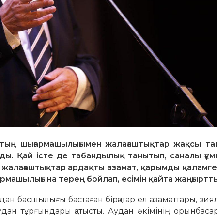
тың шығармашылығымен жалағаштықтар жақсы та
ды. Қай істе де табандылық танытып, саналы ғұ
а жалағаштықтар ардақты азамат, қарымды қаламге
рмашылығына терең бойлап, есімін қайта жаңғыртты
ан басшылығы бас­та­ған бірқатар ел азаматтары, зия
 аудан тұрғындары қа­тыс­ты. Аудан әкімінің орынбас