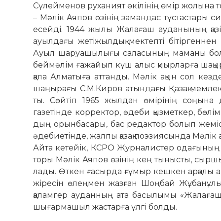
Сүлейменов руханият өкілінің өмір жолына тоқ
– Мәлік Аяпов өзінің замандас тұс­тастары си
есейді. 1944 жылы Жалағаш ау­данының қаз
ауылдағы жетіжылдық мек­тепті бітіргенне
Ауыл шаруашылығы саласының ма­маны болғанм
беймәлім ғажайып күш алыс қиырларға шақыры
қала Алма­тыға аттанды. Мәлік ақын сол кезд
шаңырағы С.М.Киров атындағы Қа­зақ мемлекет
ты. Сөйтіп 1965 жылдан өмі­рі­нің соңына 
газетінде корректор, әдеби қыз­мет­кер, бөл
дың орынбасары, бас редактор бо­лып жеміс
әде­биетінде, жалпы қазақ поэ­зия­сын­да Мәлі
Айта кетейік, КСРО Журналистер одағының мү
торы Мәлік Аяпов өзінің кең тынысты, сыршы
лады. Өткен ғасырда ғұмыр кешкен арқалы ақ
жі­ресін өлеңмен жазған Шоңбай Жұбанұлы
қаламгер ауданның ата басылымы «Жалағаш 
шығармашыл жастарға үлгі болды.