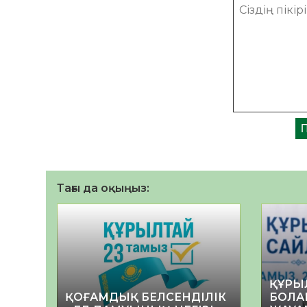
Тағы да оқыңыз:
ҚҰРЫ
ҚОҒАМДЫҚ БЕЛСЕНДІЛІК
БОЛА