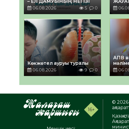
– ЕЛ ДАМУЫНЫҢ НЕГІЗІ
ЖАУА
06.08.2026
5
0
06.0
АПВ в
Көкжөтел ауруы туралы
мәлім
06.08.2026
9
0
06.0
© 2026 
ақпаратт
16+
Қазақс
Ақпара
минист
Меншік иесі: