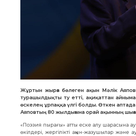
Жұртын жырға бөлеген ақын Мәлік Аяпов
турашылдықты ту етті, ақиқаттан айныма
өскелең ұрпаққа үлгі болды. Өткен аптад
Аяповтың 80 жылдығына орай ақынның шыға
«Поэзия пырағы» атты еске алу шарасына ауд
өкілдері, жергілікті ақын-жа­зу­шылар және