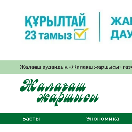
Жалағаш аудандық «Жалағаш жаршысы» газе
Басты
Экономика