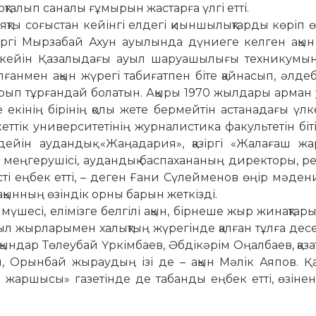
талып саналы ғұмы­рын жастарға үлгі етті.
яқты соғыстан кейінгі елдегі қиыншылықтарды көріп өс
іргі Мырзабай Ахун ауы­лында дүниеге келген ақын
н кейін Қазалыдағы ауыл шаруашылығы техникумын б
ен ақын жү­регі таби­ғатпен біте қайнасып, әл­де­б
п тұр­ған­дай болатын. Ақыры 1970 жыл­дары арман 
е екінің бірінің қолы жете бер­мейтін астанадағы үлк
тік университетінің жур­налистика факультетін бітір
дейін аудандық «Жаңа­дария», қазіргі «Жалағаш жа
ім меңгерушісі, аудан­дық бас­пахананың директоры, р
ті еңбек етті, – деген Ғани Сүлейменов өңір мәден
к ақынның өзіндік орны барын жеткізді.
шесі, елімізге белгілі ақын, бірнеше жыр жинақтар
л жырларымен халықтың жү­ре­гінде қалған тұлға десе
ындар Төлеубай Үркімбаев, Әбдікәрім Оңалбаев, қаза
, Орынбай жыраудың ізі де – ақын Мәлік Аяпов. 
жаршысы» газетінде де табанды еңбек етті, өзінен