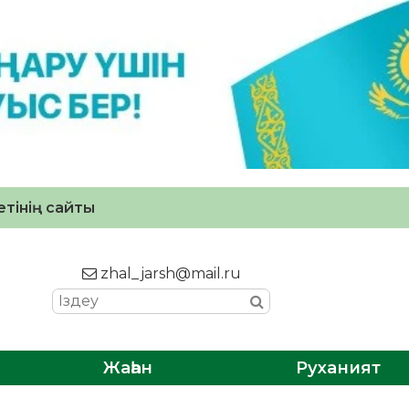
тінің сайты
zhal_jarsh@mail.ru
Жаһан
Руханият