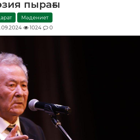
зия пырағы
парат
Мәдениет
.09.2024
1024
0