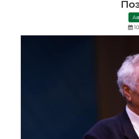
Поэ
Ақ
10