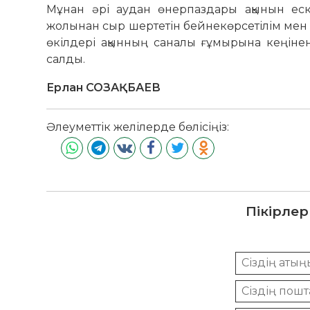
Мұнан әрі аудан өнерпаздары ақынын ес
жолынан сыр шертетін бейнекөрсетілім мен а
өкілдері ақынның саналы ғұмырына кеңінен т
салды.
Ерлан СОЗАҚБАЕВ
Әлеуметтік желілерде бөлісіңіз:
Пікірлер