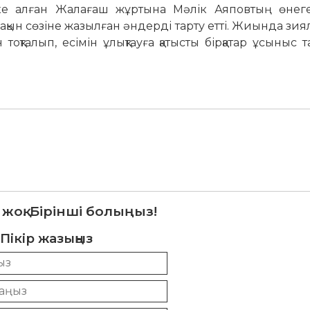
ке алған Жалағаш жұртына Мәлік Аяповтың өнеге
қын сөзіне жазылған әндерді тарту етті. Жиында зия
оқталып, есімін ұлықтауға қатысты бірқатар ұсыныс т
 жоқ. Бірінші болыңыз!
Пікір жазыңыз