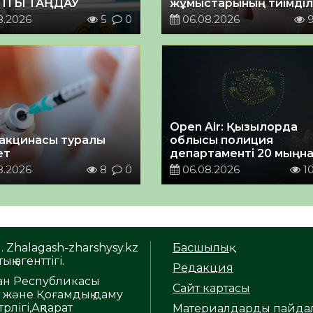
ПТЫ ТАҢДАУ
жұмыстарының тиімділі
8.2026
5
0
06.08.2026
Open Air: Қызылорда
акцинасы туралы
облысы полиция
ет
департаменті 20 мыңн
астам көрерменнің
8.2026
8
0
06.08.2026
1
қауіпсіздігін қамтамасы
етті
. Zhalagash-zharshysy.kz
Басшылық
ық агенттігі.
Редакция
тан Республикасы
Сайт картасы
т және Қоғамдық даму
рлігі,Ақпарат
Материалдарды пайда