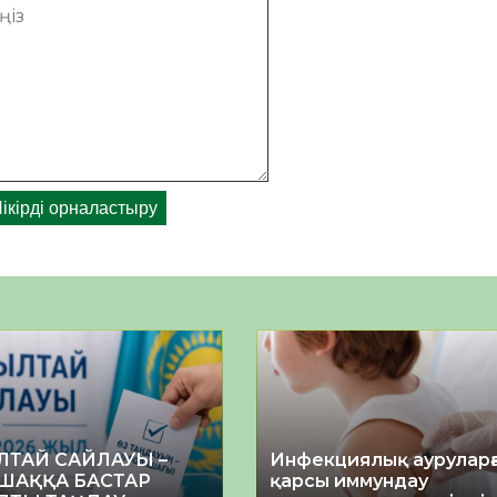
ЛТАЙ САЙЛАУЫ –
Инфекциялық ауруларғ
ШАҚҚА БАСТАР
қарсы иммундау