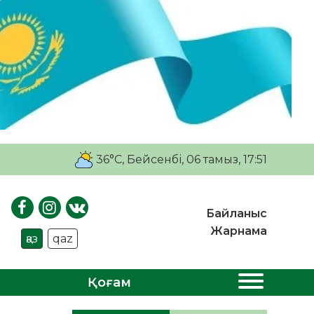
36°C
, Бейсенбі, 06 тамыз, 17:51
Байланыс
Жарнама
қаз
qaz
Қоғам