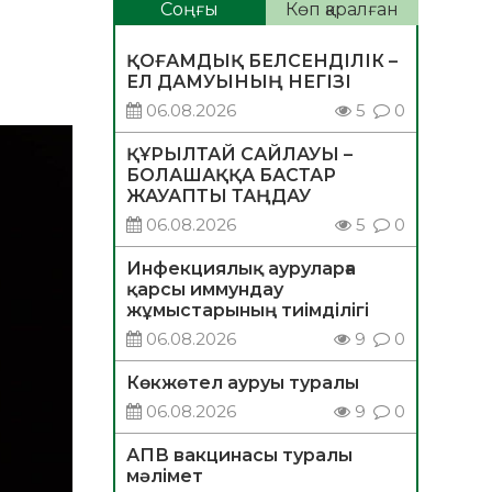
Соңғы
Көп қаралған
ҚОҒАМДЫҚ БЕЛСЕНДІЛІК –
ЕЛ ДАМУЫНЫҢ НЕГІЗІ
06.08.2026
5
0
ҚҰРЫЛТАЙ САЙЛАУЫ –
БОЛАШАҚҚА БАСТАР
ЖАУАПТЫ ТАҢДАУ
06.08.2026
5
0
Инфекциялық ауруларға
қарсы иммундау
жұмыстарының тиімділігі
06.08.2026
9
0
Көкжөтел ауруы туралы
06.08.2026
9
0
АПВ вакцинасы туралы
мәлімет