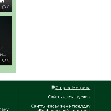
гі
9
0
ан
0
0
з
Сайттың ескі нұсқасы
Сайтты жасау және техқолдау
лану
«Beoblood» веб-студиясы