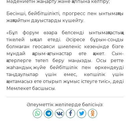
мәдениетін жаңарту және қалпына келтіру;
Бесінші, бейбітшілікті, прогресс пен ынтымақты
жақтайтын дауыстарды күшейту.
«Бұл форум өзара белсенді ынтымақтастыққа
тікелей ықпал етеді. Әсіресе бұрын-соңды
болмаған геосаяси шиеленіс кезеңінде бізге
мұндай қарым-қатынастар өте қажет. Сын-
қатерлерге төтеп беру маңызды. Осы ретте
жаһандық жүйе бейбітшілік пен өркендеуді
таңдаулылар үшін емес, көпшілік үшін
қамтамасыз ете отырып жұмыс істеуге тиіс», деді
Мемлекет басшысы.
Әлеуметтік желілерде бөлісіңіз: