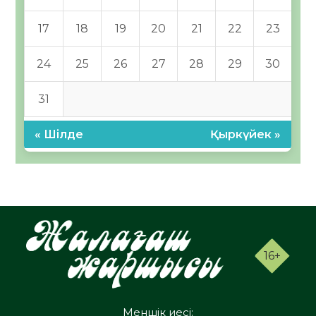
17
18
19
20
21
22
23
24
25
26
27
28
29
30
31
« Шілде
Қыркүйек »
16+
Меншік иесі: