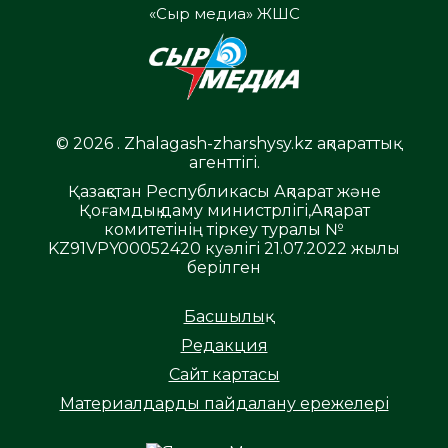
«Сыр медиа» ЖШС
© 2026 . Zhalagash-zharshysy.kz ақпараттық
агенттігі.
Қазақстан Республикасы Ақпарат және
Қоғамдық даму министрлігі,Ақпарат
комитетінің тіркеу туралы №
KZ91VPY00052420 куәлігі 21.07.2022 жылы
берілген
Басшылық
Редакция
Сайт картасы
Материалдарды пайдалану ережелері