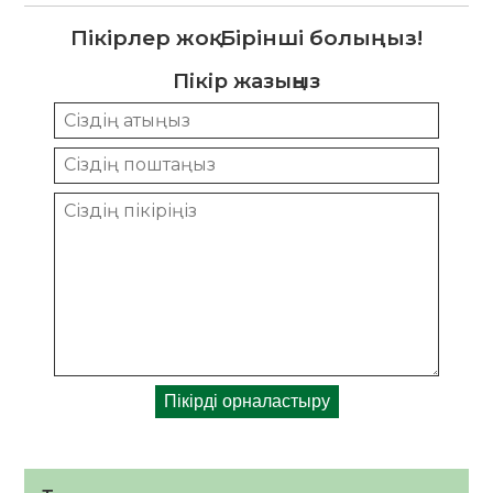
Пікірлер жоқ. Бірінші болыңыз!
Пікір жазыңыз