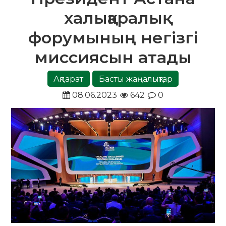
халықаралық
форумының негізгі
миссиясын атады
Ақпарат
Басты жаңалықтар
08.06.2023
642
0