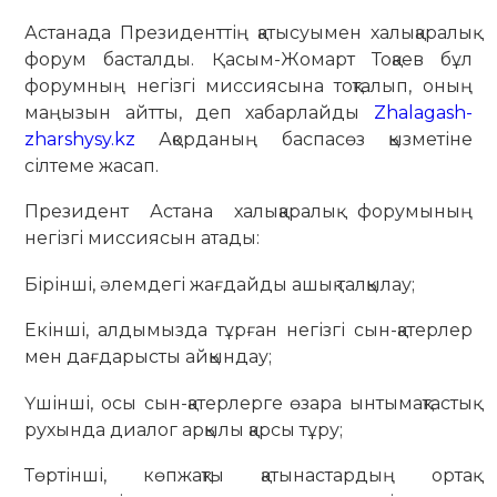
Астанада Президенттің қатысуымен халықаралық
форум басталды. Қасым-Жомарт Тоқаев бұл
форумның негізгі миссиясына тоқталып, оның
маңызын айтты, деп хабарлайды
Zhalagash-
zharshysy.kz
Ақорданың баспасөз қызметіне
сілтеме жасап.
Президент Астана халықаралық форумының
негізгі миссиясын атады:
Бірінші, әлемдегі жағдайды ашық талқылау;
Екінші, алдымызда тұрған негізгі сын-қатерлер
мен дағдарысты айқындау;
Үшінші, осы сын-қатерлерге өзара ынтымақтастық
рухында диалог арқылы қарсы тұру;
Төртінші, көпжақты қатынастардың ортақ