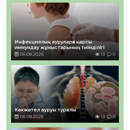
Инфекциялық ауруларға қарсы
иммундау жұмыстарының тиімділігі
06.08.2026
13
0
Көкжөтел ауруы туралы
06.08.2026
13
0