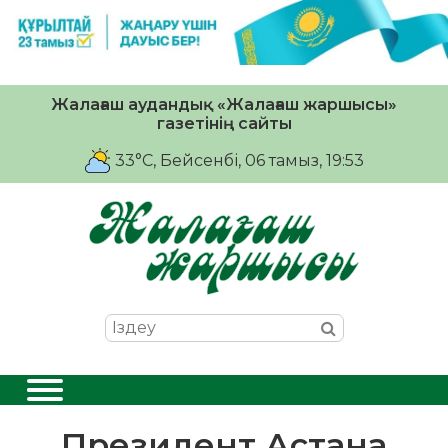
Жалағаш аудандық «Жалағаш жаршысы»
газетінің сайты
33°C
, Бейсенбі, 06 тамыз, 19:53
Президент Астана