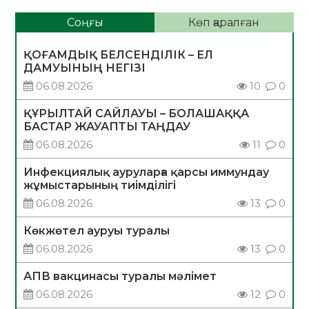
Соңғы
Көп қаралған
ҚОҒАМДЫҚ БЕЛСЕНДІЛІК – ЕЛ
ДАМУЫНЫҢ НЕГІЗІ
06.08.2026
10
0
ҚҰРЫЛТАЙ САЙЛАУЫ – БОЛАШАҚҚА
БАСТАР ЖАУАПТЫ ТАҢДАУ
06.08.2026
11
0
Инфекциялық ауруларға қарсы иммундау
жұмыстарының тиімділігі
06.08.2026
13
0
Көкжөтел ауруы туралы
06.08.2026
13
0
АПВ вакцинасы туралы мәлімет
06.08.2026
12
0