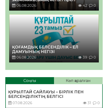
06.08.2026
42
0
ҚОҒАМДЫҚ БЕЛСЕНДІЛІК – ЕЛ
ДАМУЫНЫҢ НЕГІЗІ
06.08.2026
39
0
Соңғы
Көп қаралған
ҚҰРЫЛТАЙ САЙЛАУЫ – БІРЛІК ПЕН
БЕЛСЕНДІЛІКТІҢ БЕЛГІСІ
07.08.2026
31
0