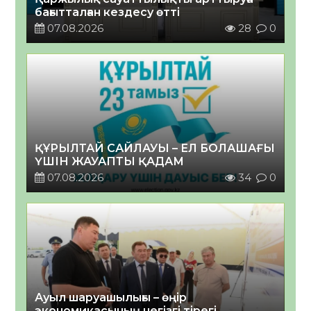
бағытталған кездесу өтті
07.08.2026
28
0
ҚҰРЫЛТАЙ САЙЛАУЫ – ЕЛ БОЛАШАҒЫ
ҮШІН ЖАУАПТЫ ҚАДАМ
07.08.2026
34
0
Ауыл шаруашылығы – өңір
экономикасының негізгі тірегі