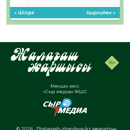
« Шілде
Қыркүйек »
16+
Меншік иесі:
«Сыр медиа» ЖШС
© 2026 . Zhalagash-zharshysy.kz ақпараттық