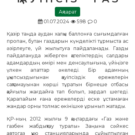
Ақпарат
01.07.2024
598
0
Қазір таңда аудан халқы баллонға сығымдалған
пропан, бутан газдарын күнделікті тұрмыста ас
әзірлеуге, үй жылытуға пайдаланады. Газды
пайдалануда жіберген қателіктердің салдары
адамдардың өмірі мен денсаулығына, үйіңізге
үлкен апаттар әкеледі. Бір адамның
ұқыпсыздығынан қауіпсіздік ережелерін
сақтамауынан көрші тұратын бірнеше отбасы
қайғылы жағдайға тап болып, зардап шегеді.
Қарапайым ғана ережелерді еске ұстамаған
жандар орны толмас өкінішке ұрынып жатады.
ҚР-ның 2012 жылғы 9 қаңтардағы «Газ және
газбен жабдықтау туралы» Заңына сәйкес
автогаз құю станцияларында сұйылтылған