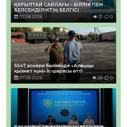
ҚҰРЫЛТАЙ САЙЛАУЫ – БІРЛІК ПЕН
БЕЛСЕНДІЛІКТІҢ БЕЛГІСІ
07.08.2026
31
0
5547 әскери бөлімінде «Алғашқы
қызмет күні» іс-шарасы өтті
07.08.2026
26
0
Қаржылық сауаттылықты арттыруға