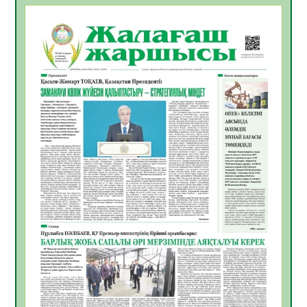
БАСТАР ЖАУАПТЫ ТАҢДАУ
06.08.2026
41
0
Инфекциялық ауруларға қарсы иммундау
жұмыстарының тиімділігі
06.08.2026
44
0
Көкжөтел ауруы туралы
06.08.2026
39
0
АПВ вакцинасы туралы мәлімет
06.08.2026
39
0
Open Air: Қызылорда облысы полиция
департаменті 20 мыңнан астам
көрерменнің қауіпсіздігін қамтамасыз етті
06.08.2026
51
0
ҚЫЗЫЛОРДАДА «САНАЛЫ ҰРПАҚ –
ЖАРҚЫН БОЛАШАҚ» АТТЫ КЕҢЕЙТІЛГЕН
МӘЖІЛІС ӨТТІ