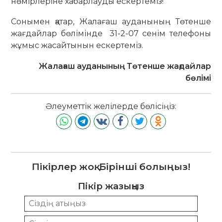
нөмірлеріне хабарлауды ескертеміз!
Сонымен қатар, Жалағаш ауданының Төтенше
жағдайлар бөлімінде 31-2-07 сенім телефоны
жұмыс жасайтынын ескертеміз.
Жалағаш ауданының Төтенше
жағдайлар
бөлімі
Әлеуметтік желілерде бөлісіңіз:
Пікірлер жоқ. Бірінші болыңыз!
Пікір жазыңыз