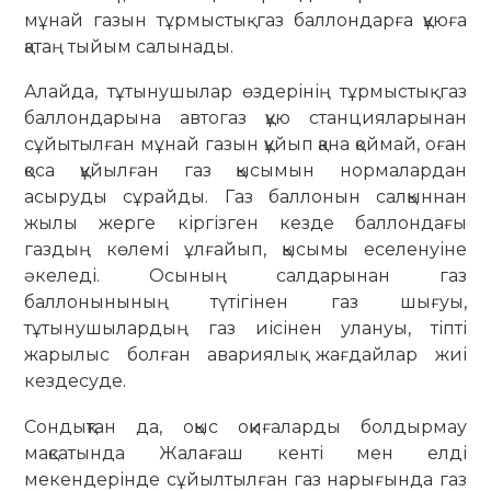
мұнай газын тұрмыстық газ баллондарға құюға
қатаң тыйым салынады.
Алайда, тұтынушылар өздерінің тұрмыстық газ
баллондарына автогаз құю станцияларынан
сұйытылған мұнай газын құйып қана қоймай, оған
қоса құйылған газ қысымын нормалардан
асыруды сұрайды. Газ баллонын салқыннан
жылы жерге кіргізген кезде баллондағы
газдың көлемі ұлғайып, қысымы еселенуіне
әкеледі. Осының салдарынан газ
баллонынының түтігінен газ шығуы,
тұтынушылардың газ иісінен улануы, тіпті
жарылыс болған авариялық жағдайлар жиі
кездесуде.
Сондықтан да, оқыс оқиғаларды болдырмау
мақсатында Жалағаш кенті мен елді
мекендерінде сұйылтылған газ нарығында газ