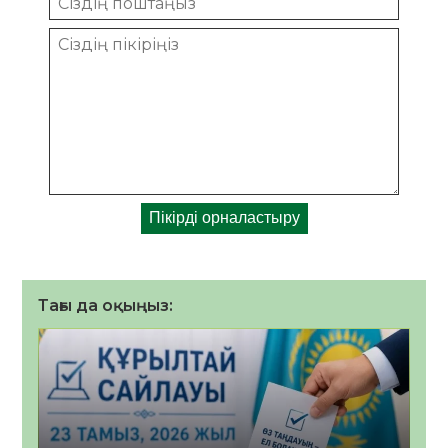
Тағы да оқыңыз: