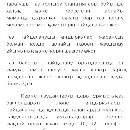
таратушы газ толтыру станциялары бойынша
халыққа қызмет көрсететін арнайы
мамандандырылған рұқсаты бар газ тарату
мекемелері мен қызметтерін пайдаланған жөн.
Газ пайдаланушы қондырғылар жарамсыз
болған кезде арнайы газбен жабдықтау
ұйымының қызметкерін шақырту қажет.
Газ балонын пайдалану орындарында от
жағуға, темекі шегуге, ақаулы электр жарық
шамдарын және электр құралдарын қосуға
болмайды.
Құрметті аудан тұрғындары тұрмыстық газ
баллондарын және қондырғыларын
пайдаланғанда қауіпсіздік талаптарды мүлтіксіз
сақтауларыңызды ұмытпаңыздар. Төтенше
жағдай орын алған кезде 101, 112 телефон