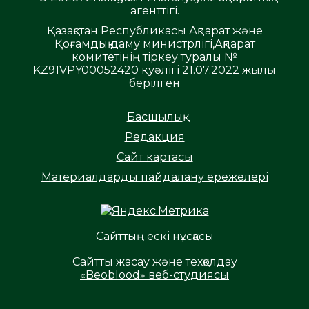
агенттігі.
Қазақстан Республикасы Ақпарат және
Қоғамдық даму министрлігі,Ақпарат
комитетінің тіркеу туралы №
KZ91VPY00052420 куәлігі 21.07.2022 жылы
берілген
Басшылық
Редакция
Сайт картасы
Материалдарды пайдалану ережелері
Сайттың ескі нұсқасы
Сайтты жасау және техқолдау
«Beoblood» веб-студиясы