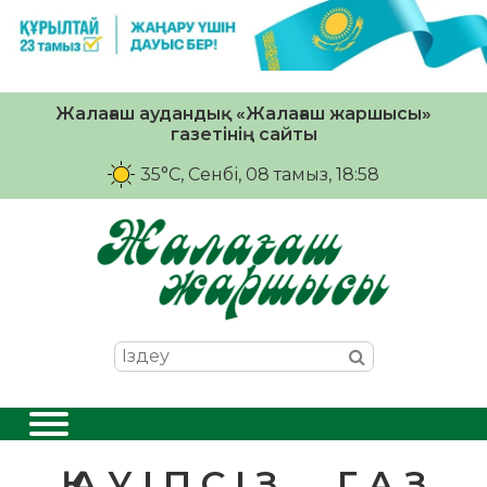
Жалағаш аудандық «Жалағаш жаршысы»
газетінің сайты
35°C
, Сенбі, 08 тамыз, 18:58
Қ А У І П С І З Г А З