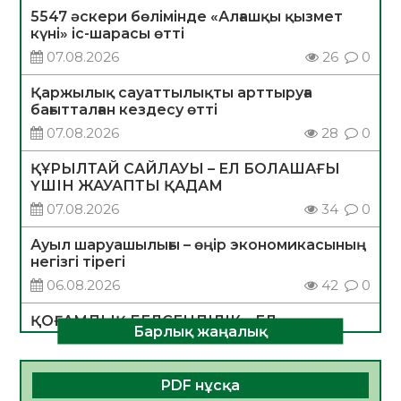
5547 әскери бөлімінде «Алғашқы қызмет
күні» іс-шарасы өтті
07.08.2026
26
0
Қаржылық сауаттылықты арттыруға
бағытталған кездесу өтті
07.08.2026
28
0
ҚҰРЫЛТАЙ САЙЛАУЫ – ЕЛ БОЛАШАҒЫ
ҮШІН ЖАУАПТЫ ҚАДАМ
07.08.2026
34
0
Ауыл шаруашылығы – өңір экономикасының
негізгі тірегі
06.08.2026
42
0
ҚОҒАМДЫҚ БЕЛСЕНДІЛІК – ЕЛ
Барлық жаңалық
ДАМУЫНЫҢ НЕГІЗІ
06.08.2026
39
0
PDF нұсқа
ҚҰРЫЛТАЙ САЙЛАУЫ – БОЛАШАҚҚА