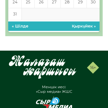
24
25
26
27
28
29
30
31
« Шілде
Қыркүйек »
16+
Меншік иесі:
«Сыр медиа» ЖШС