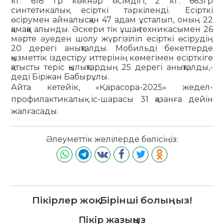
кг. 618 гр көкнәр өсімдігі, 2 кг. 663гр
синтетикалық есірткі тәркіленді. Есірткі
өсірумен айналысқан 47 адам ұсталып, оның 22
қамаққа алынды. Әскери тік ұшақ техникасымен 26
мәрте әуеден шолу жүргізіліп есірткі өсірудің
20 дерегі анықталды. Мобильді бекеттерде
қызметтік іздестіру иттерінің көмегімен есірткіге
қатысты теріс қылықтардың 25 дерегі анықталды,-
деді Біржан Бабырұлы.
Айта кетейік, «Қарасора-2025» жедел-
профилактикалық іс-шарасы 31 қазанға дейін
жалғасады.
Әлеуметтік желілерде бөлісіңіз:
Пікірлер жоқ. Бірінші болыңыз!
Пікір жазыңыз