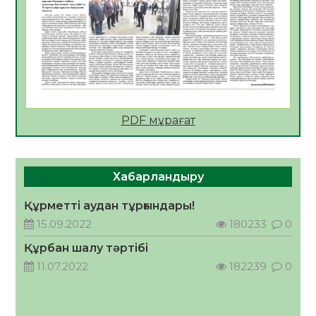
ҚЫЗЫЛОРДАДА «САНАЛЫ ҰРПАҚ –
ЖАРҚЫН БОЛАШАҚ» АТТЫ КЕҢЕЙТІЛГЕН
МӘЖІЛІС ӨТТІ
05.08.2026
45
0
Қазақстан Орталық Азиядағы көшуге ең
қолайлы ел атанды
05.08.2026
45
0
PDF мұрағат
Өрт қауіпсіздігі талаптарын сақтау – әр
азаматтың міндеті
Хабарландыру
05.08.2026
46
0
Құрметті аудан тұрғындары!
Руслан Рүстемұлы облыс әкімінің
кеңесшісі болып тағайындалды
15.09.2022
180233
0
05.08.2026
43
0
Құрбан шалу тәртібі
11.07.2022
182239
0