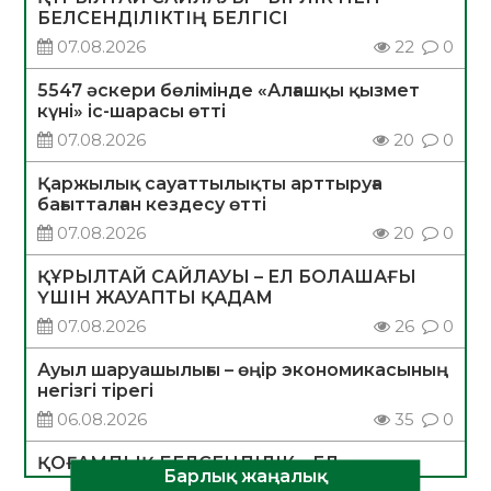
БЕЛСЕНДІЛІКТІҢ БЕЛГІСІ
07.08.2026
22
0
5547 әскери бөлімінде «Алғашқы қызмет
күні» іс-шарасы өтті
07.08.2026
20
0
Қаржылық сауаттылықты арттыруға
бағытталған кездесу өтті
07.08.2026
20
0
ҚҰРЫЛТАЙ САЙЛАУЫ – ЕЛ БОЛАШАҒЫ
ҮШІН ЖАУАПТЫ ҚАДАМ
07.08.2026
26
0
Ауыл шаруашылығы – өңір экономикасының
негізгі тірегі
06.08.2026
35
0
ҚОҒАМДЫҚ БЕЛСЕНДІЛІК – ЕЛ
Барлық жаңалық
ДАМУЫНЫҢ НЕГІЗІ