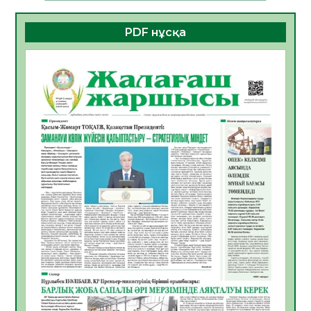
06.08.2026
32
0
PDF нұсқа
ҚҰРЫЛТАЙ САЙЛАУЫ – БОЛАШАҚҚА
БАСТАР ЖАУАПТЫ ТАҢДАУ
06.08.2026
35
0
Инфекциялық ауруларға қарсы иммундау
жұмыстарының тиімділігі
06.08.2026
35
0
Көкжөтел ауруы туралы
06.08.2026
33
0
АПВ вакцинасы туралы мәлімет
06.08.2026
33
0
Open Air: Қызылорда облысы полиция
департаменті 20 мыңнан астам
көрерменнің қауіпсіздігін қамтамасыз етті
06.08.2026
44
0