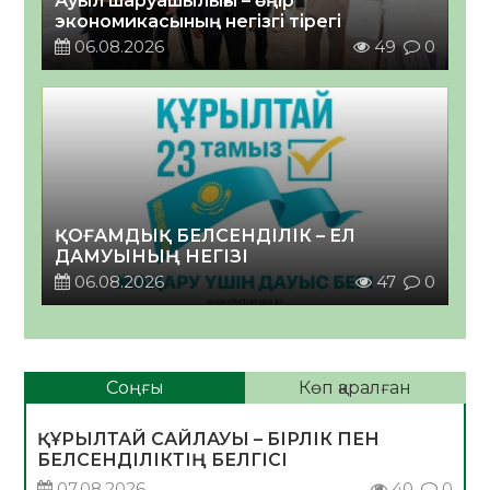
Ауыл шаруашылығы – өңір
экономикасының негізгі тірегі
06.08.2026
49
0
ҚОҒАМДЫҚ БЕЛСЕНДІЛІК – ЕЛ
ДАМУЫНЫҢ НЕГІЗІ
06.08.2026
47
0
Соңғы
Көп қаралған
ҚҰРЫЛТАЙ САЙЛАУЫ – БІРЛІК ПЕН
БЕЛСЕНДІЛІКТІҢ БЕЛГІСІ
07.08.2026
40
0