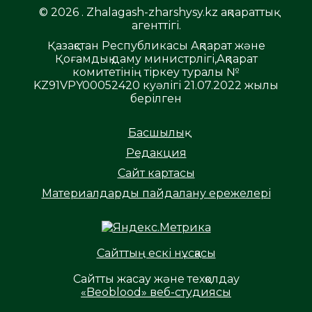
© 2026 . Zhalagash-zharshysy.kz ақпараттық
агенттігі.
Қазақстан Республикасы Ақпарат және
Қоғамдық даму министрлігі,Ақпарат
комитетінің тіркеу туралы №
KZ91VPY00052420 куәлігі 21.07.2022 жылы
берілген
Басшылық
Редакция
Сайт картасы
Материалдарды пайдалану ережелері
Сайттың ескі нұсқасы
Сайтты жасау және техқолдау
«Beoblood» веб-студиясы