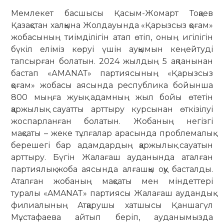
Мемлекет басшысы Қасым-Жомарт Тоқаев
Қазақстан халқына Жолдауында «Қарызсыз қоғам»
жобасының тиімділігін атап өтіп, оның игілігін
бүкіл еліміз көруі үшін ауқымын кеңейтуді
тапсырған болатын. 2024 жылдың 5 ақпанынан
бастап «АМАNАТ» партиясының «Қарызсыз
қоғам» жобасы аясында республика бойынша
800 мыңға жуық адамның жыл бойы өтетін
қаржылық сауатты арттыру курсынан өткізілуі
жоспарланған болатын. Жобаның негізгі
мақсаты – жеке тұлғалар арасында проблемалық
берешегі бар адамдардың қаржылық сауатын
арттыру. Бүгін Жалағаш ауданында аталған
партиялық жоба аясында алғашқы оқу басталды.
Аталған жобаның мақсаты мен міндеттері
туралы «AMANAT» партиясы Жалағаш аудандық
филиалының Атқарушы хатшысы Қаншагүл
Мұстафаева айтып беріп, ауданымызда