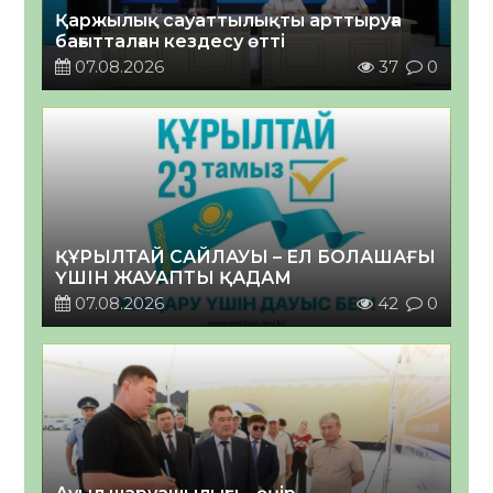
Қаржылық сауаттылықты арттыруға
бағытталған кездесу өтті
07.08.2026
37
0
ҚҰРЫЛТАЙ САЙЛАУЫ – ЕЛ БОЛАШАҒЫ
ҮШІН ЖАУАПТЫ ҚАДАМ
07.08.2026
42
0