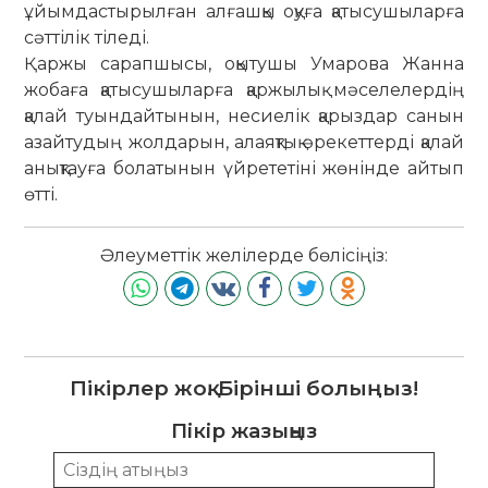
ұйымдастырылған алғашқы оқуға қатысушыларға
сәттілік тіледі.
Қаржы сарапшысы, оқытушы Умарова Жанна
жобаға қатысушыларға қаржылық мәселелердің
қалай туындайтынын, несиелік қарыздар санын
азайтудың жолдарын, алаяқтық әрекеттерді қалай
анықтауға болатынын үйрететіні жөнінде айтып
өтті.
Әлеуметтік желілерде бөлісіңіз:
Пікірлер жоқ. Бірінші болыңыз!
Пікір жазыңыз