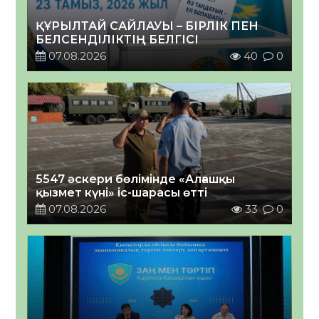
ҚҰРЫЛТАЙ САЙЛАУЫ – БІРЛІК ПЕН
БЕЛСЕНДІЛІКТІҢ БЕЛГІСІ
07.08.2026
40
0
5547 әскери бөлімінде «Алғашқы
қызмет күні» іс-шарасы өтті
07.08.2026
33
0