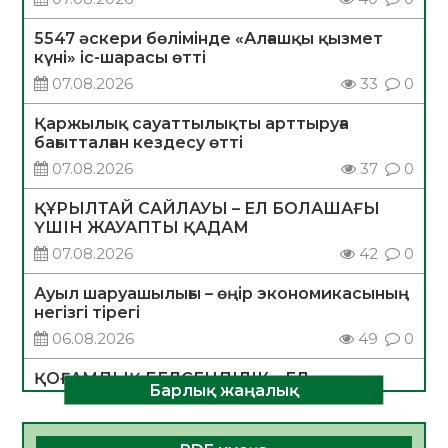
5547 әскери бөлімінде «Алғашқы қызмет
күні» іс-шарасы өтті
07.08.2026
33
0
Қаржылық сауаттылықты арттыруға
бағытталған кездесу өтті
07.08.2026
37
0
ҚҰРЫЛТАЙ САЙЛАУЫ – ЕЛ БОЛАШАҒЫ
ҮШІН ЖАУАПТЫ ҚАДАМ
07.08.2026
42
0
Ауыл шаруашылығы – өңір экономикасының
негізгі тірегі
06.08.2026
49
0
ҚОҒАМДЫҚ БЕЛСЕНДІЛІК – ЕЛ
Барлық жаңалық
ДАМУЫНЫҢ НЕГІЗІ
06.08.2026
47
0