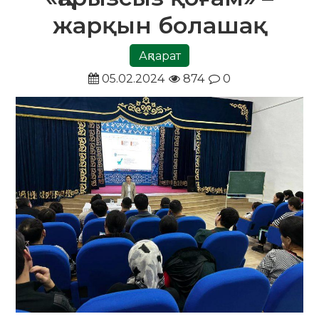
жарқын болашақ
Ақпарат
05.02.2024
874
0