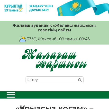
Жалағаш аудандық «Жалағаш жаршысы»
газетінің сайты
33°C
, Жексенбі, 09 тамыз, 09:43
«Қарызсыз қоғам» –