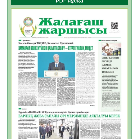
PDF нұсқа
ҚҰРЫЛТАЙ САЙЛАУЫ – БОЛАШАҚҚА
БАСТАР ЖАУАПТЫ ТАҢДАУ
06.08.2026
49
0
Инфекциялық ауруларға қарсы иммундау
жұмыстарының тиімділігі
06.08.2026
51
0
Көкжөтел ауруы туралы
06.08.2026
49
0
АПВ вакцинасы туралы мәлімет
06.08.2026
47
0
Open Air: Қызылорда облысы полиция
департаменті 20 мыңнан астам
көрерменнің қауіпсіздігін қамтамасыз етті
06.08.2026
60
0
ҚЫЗЫЛОРДАДА «САНАЛЫ ҰРПАҚ –
ЖАРҚЫН БОЛАШАҚ» АТТЫ КЕҢЕЙТІЛГЕН