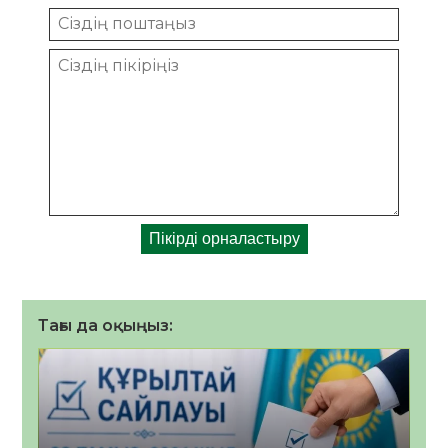
Тағы да оқыңыз: