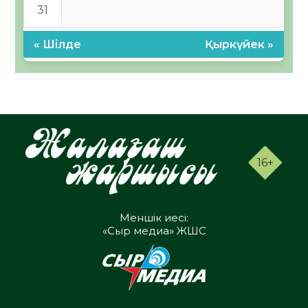
31
« Шілде
Қыркүйек »
16+
Меншік иесі:
«Сыр медиа» ЖШС