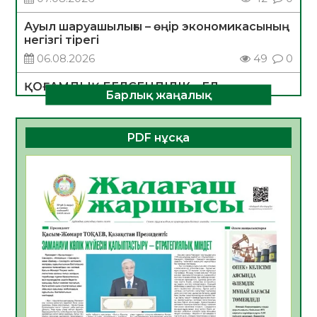
Ауыл шаруашылығы – өңір экономикасының
негізгі тірегі
06.08.2026
49
0
ҚОҒАМДЫҚ БЕЛСЕНДІЛІК – ЕЛ
Барлық жаңалық
ДАМУЫНЫҢ НЕГІЗІ
06.08.2026
47
0
PDF нұсқа
ҚҰРЫЛТАЙ САЙЛАУЫ – БОЛАШАҚҚА
БАСТАР ЖАУАПТЫ ТАҢДАУ
06.08.2026
49
0
Инфекциялық ауруларға қарсы иммундау
жұмыстарының тиімділігі
06.08.2026
51
0
Көкжөтел ауруы туралы
06.08.2026
48
0
АПВ вакцинасы туралы мәлімет