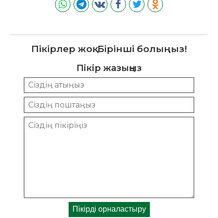
Пікірлер жоқ. Бірінші болыңыз!
Пікір жазыңыз