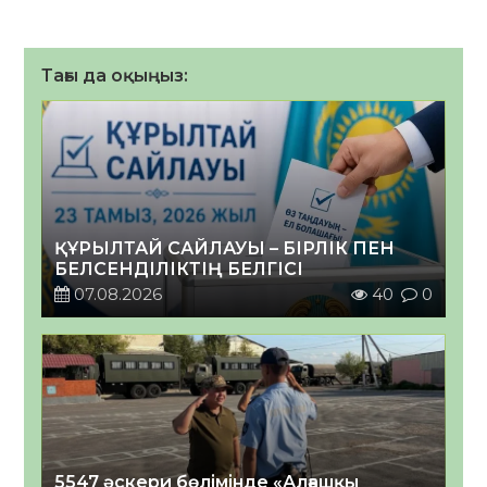
Тағы да оқыңыз:
ҚҰРЫЛТАЙ САЙЛАУЫ – БІРЛІК ПЕН
БЕЛСЕНДІЛІКТІҢ БЕЛГІСІ
07.08.2026
40
0
5547 әскери бөлімінде «Алғашқы