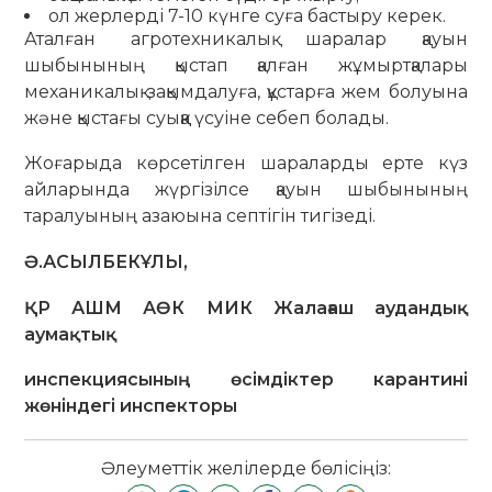
ол жерлерді 7-10 күнге суға бастыру керек.
Аталған агротехникалық шаралар қауын
шыбынының қыстап қалған жұмыртқалары
механикалық зақымдалуға, құстарға жем болуына
және қыстағы суыққа үсуіне себеп болады.
Жоғарыда көрсетілген шараларды ерте күз
айларында жүргізілсе қауын шыбынының
таралуының азаюына септігін тигізеді.
Ә.АСЫЛБЕКҰЛЫ
,
ҚР АШМ АӨК МИК Жалағаш аудандық
аумақтық
инспекциясының өсімдіктер карантині
жөніндегі инспекторы
Әлеуметтік желілерде бөлісіңіз: