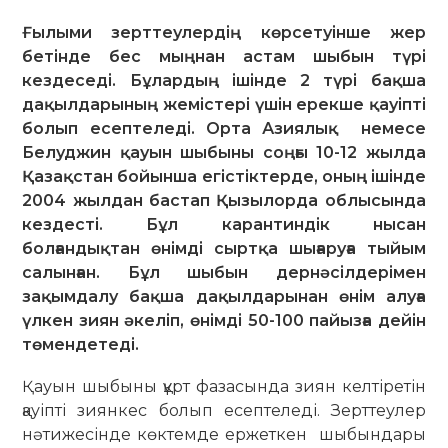
Ғылыми зерттеулердің көрсетуінше жер
бетінде бес мыңнан астам шыбын түрі
кездеседі. Бұлардың ішінде 2 түрі бақша
дақылдарының жемістері үшін ерекше қауіпті
болып есептеледі. Орта Азиялық немесе
Белуджин қауын шыбыны соңғы 10-12 жылда
Қазақстан бойынша егістіктерде, оның ішінде
2004 жылдан бастап Қызылорда облысында
кездесті. Бұл карантиндік нысан
болғандықтан өнімді сыртқа шығаруға тыйым
салынған. Бұл шыбын дернәсілдерімен
зақымдалу бақша дақылдарынан өнім алуға
үлкен зиян әкеліп, өнімді 50-100 пайызға дейін
төмендетеді.
Қауын шыбыны құрт фазасында зиян келтіретін
қауіпті зиянкес болып есептеледі. Зерттеулер
нәтижесінде көктемде ержеткен шыбындары