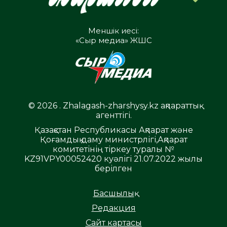
Меншік иесі:
«Сыр медиа» ЖШС
© 2026 . Zhalagash-zharshysy.kz ақпараттық
агенттігі.
Қазақстан Республикасы Ақпарат және
Қоғамдық даму министрлігі,Ақпарат
комитетінің тіркеу туралы №
KZ91VPY00052420 куәлігі 21.07.2022 жылы
берілген
Басшылық
Редакция
Сайт картасы