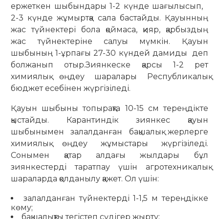
ержеткен шыбындары 1-2 күнде шағылысып,
2-3 күнде жұмыртқа сала бастайды. Қауынның
жас түйнектері бола қоймаса, қияр, қарбыздың
жас түйнектеріне салуы мүмкін. Қауын
шыбының 1-ұрпағы 27-30 күндей дамиды деп
болжанып отыр.Зиянкеске қарсы 1-2 рет
химиялық өңдеу шаралары Республикалық
бюджет есебінен жүргізіледі.
Қауын шыбыны топырақта 10-15 см тереңдікте
қыстайды. Карантиндік зиянкес қауын
шыбынымен залалданған бақшалық жерлерге
химиялық өңдеу жұмыстары жүргізіледі.
Сонымен қатар алдағы жылдары бұл
зиянкестерді таратпау үшін агротехникалық
шараларда қолданылу қажет. Ол үшін:
залалданған түйнектерді 1-1,5 м тереңдікке
көму;
бақшалықты тегістеп сүдігер жырту;