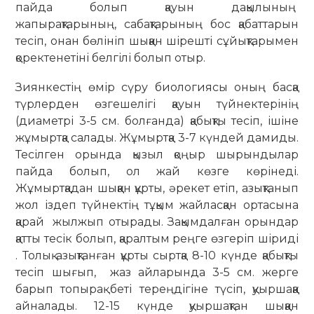
пайда болып қауын дақылының
жапырақтарының, сабақтарының бос қабаттарын
тесіп, онан бөлініп шыққан шірешті сұйықтарымен
қоректенетіні белгілі болып отыр.
Зиянкестің өмір сүру биологиясы оның басқа
түрлерден өзгешелігі қауын түйнектерінің
(диаметрі 3-5 см. болғанда) қабықты тесіп, ішіне
жұмыртқа салады. Жұмыртқа 3-7 күндей дамиды.
Тесілген орында қызыл қоңыр шырындылар
пайда болып, ол жай көзге көрінеді.
Жұмыртқадан шыққан құрты, әрекет етіп, азықтанып
жол іздеп түйнектің тұқым жайласқан ортасына
қарай жылжып отырады. Зақымдалған орындар
қатты тесік болып, қаралтым реңге өзгеріп шіриді
. Толық азықтанған құрты сыртқа 8-10 күнде қабықты
тесіп шығып, жаз айларында 3-5 см. жерге
барып топырақ беті тереңдігіне түсіп, қуыршаққа
айналады. 12-15 күнде қуыршақтан шыққан