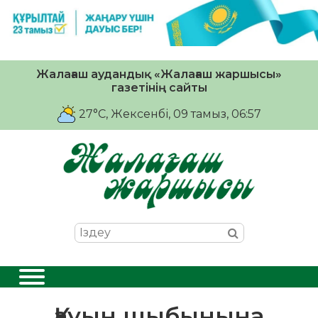
Жалағаш аудандық «Жалағаш жаршысы»
газетінің сайты
27°C
, Жексенбі, 09 тамыз, 06:57
Қауын шыбынына