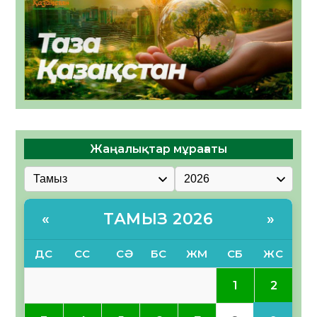
Жаңалықтар мұрағаты
ТАМЫЗ 2026
«
»
ДС
СС
СӘ
БС
ЖМ
СБ
ЖС
2
1