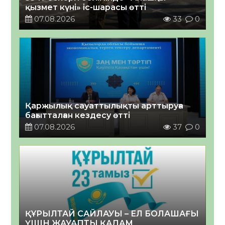
қызмет күні» іс-шарасы өтті
07.08.2026
33
0
Қаржылық сауаттылықты арттыруға
бағытталған кездесу өтті
07.08.2026
37
0
ҚҰРЫЛТАЙ САЙЛАУЫ – ЕЛ БОЛАШАҒЫ
ҮШІН ЖАУАПТЫ ҚАДАМ