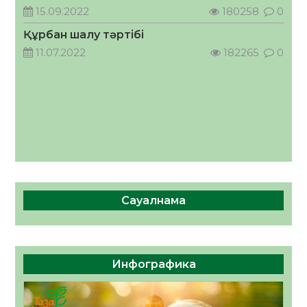
кеңесшісі болып тағайындалды
15.09.2022
180258
0
05.08.2026
59
0
Құрбан шалу тәртібі
11.07.2022
182265
0
Сауалнама
Инфографика