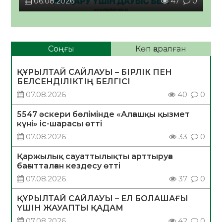
06.08.2026
47
0
Соңғы
Көп қаралған
ҚҰРЫЛТАЙ САЙЛАУЫ – БІРЛІК ПЕН
БЕЛСЕНДІЛІКТІҢ БЕЛГІСІ
07.08.2026
40
0
5547 әскери бөлімінде «Алғашқы қызмет
күні» іс-шарасы өтті
07.08.2026
33
0
Қаржылық сауаттылықты арттыруға
бағытталған кездесу өтті
07.08.2026
37
0
ҚҰРЫЛТАЙ САЙЛАУЫ – ЕЛ БОЛАШАҒЫ
ҮШІН ЖАУАПТЫ ҚАДАМ
07.08.2026
42
0