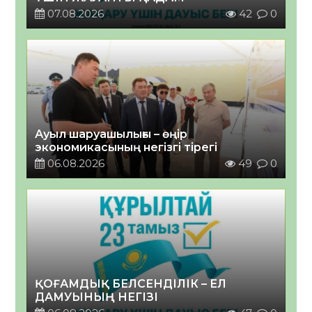
07.08.2026
42
0
Ауыл шаруашылығы – өңір
экономикасының негізгі тірегі
06.08.2026
49
0
ҚОҒАМДЫҚ БЕЛСЕНДІЛІК – ЕЛ
ДАМУЫНЫҢ НЕГІЗІ