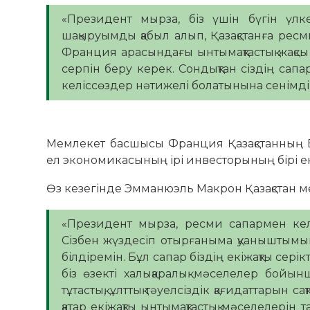
«Президент мырза, біз үшін бүгін үлке
шақыруымды қабыл алып, Қазақстанға ресм
Франция арасындағы ынтымақтастық жақсы 
серпін беру керек. Сондықтан сіздің сап
келіссөздер нәтижелі болатынына сенімдім
Мемлекет басшысы Франция Қазақстанның Еу
ел экономикасының ірі инвесторының бірі еке
Өз кезегінде Эмманюэль Макрон Қазақстан 
«Президент мырза, ресми сапармен кел
Сізбен жүздесіп отырғаныма қуанышты
білдіремін. Бұл сапар біздің екіжақты сері
біз өзекті халықаралық мәселелер бойын
тұтастық, ұлттық тәуелсіздік қағидаттарын 
қатар екіжақты ынтымақтастық мәселелерін 