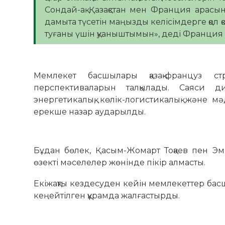
Сондай-ақ Қазақстан мен Франция арасынд
дамыта түсетін маңызды келісімдерге қол қоя
туғаны үшін қуаныштымын», деді Франция 
Мемлекет басшылары қазақ-француз стра
перспективаларын талқылады. Саяси диа
энергетикалық, көлік-логистикалық және м
ерекше назар аударылды.
Бұдан бөлек, Қасым-Жомарт Тоқаев пен Эмм
өзекті мәселелер жөнінде пікір алмасты.
Екіжақты кездесуден кейін мемлекеттер ба
кеңейтілген құрамда жалғастырды.