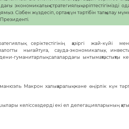
ағы экономикалық-стратегиялық әріптестігімізді од
мыз. Сізбен жүздесіп, ортақ күн тәртібін талқылау мүмк
Президенті.
тегиялық серіктестігінің қазіргі жай-күйі м
логты нығайтуға, сауда-экономикалық, инвести
әдени-гуманитарлық салалардағы ынтымақтастықты к
анюэль Макрон халықаралық және өңірлік күн тәрт
сшылары келіссөздерді екі ел делегацияларының қа