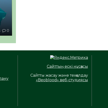
5
0
Сайттың ескі нұсқасы
Сайтты жасау және техқолдау
лану
«Beoblood» веб-студиясы