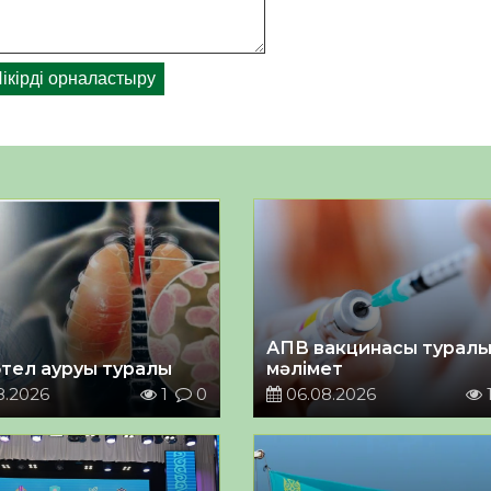
АПВ вакцинасы турал
тел ауруы туралы
мәлімет
8.2026
1
0
06.08.2026