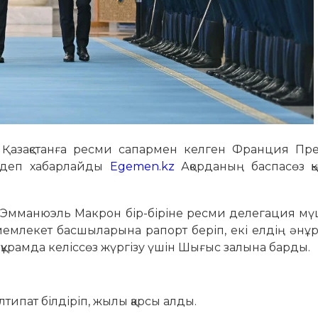
Қазақстанға ресми сапармен келген Франция Пре
, деп хабарлайды
Egemen.kz
Ақорданың баспасөз қы
н Эмманюэль Макрон бір-біріне ресми делегация мү
мемлекет басшыларына рапорт беріп, екі елдің әнұ
құрамда келіссөз жүргізу үшін Шығыс залына барды.
ипат білдіріп, жылы қарсы алды.