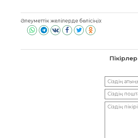
Әлеуметтік желілерде бөлісіңіз:
Пікірлер