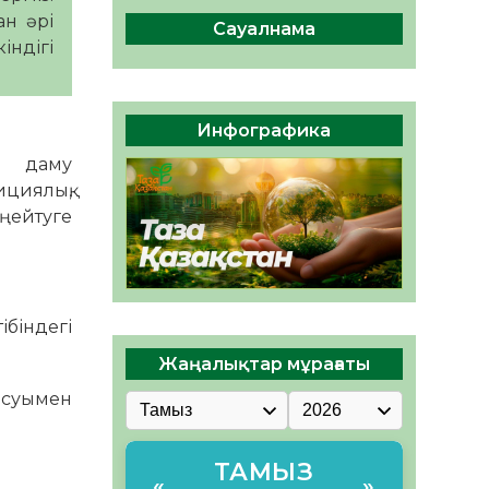
Мектептен – Ұлттық ұлан
ан әрі
сапына
Сауалнама
індігі
04.08.2026
38
0
Үкіметтік емес ұйымдарға
арналған сыйлықақы
Инфографика
конкурсына өтінім қабылдау
басталды
ен даму
04.08.2026
43
0
циялық,
еңейтуге
ібіндегі
Жаңалықтар мұрағаты
тысуымен
ТАМЫЗ
«
»