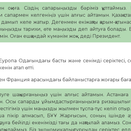
н оқиға. Сіздің сапарыңызды бәріміз құптаймыз.
и сапармен келгеніңіз үшін алғыс айтамын. Қазақст
дамып келе жатыр. Дегенмен екіжақты қарым-қатынас
арыңызды тарихи, өте маңызды деп айтуға болады. Б
ін. Оған ешқандай күмәнім жоқ», деді Президент.
ропа Одағындағы басты және сенімді серіктесі, с
нін атап өтті.
мен Франция арасындағы байланыстарға жоғары баға 
уге шақырғаныңыз үшін алғыс айтамын. Астанаға 
мын. Осы сапарды ұйымдастырғаныңызға ризашылы
ктестігіміз үшін маңызды жылмен тұспа-тұс келіп отыр.
ша пікір алмасып, БҰҰ Жарғысын, соның ішінде ау
сақтауға бейілді екенімізді тағы да нақтылай аламыз. С
талқылаймыз. Біз экономикалық тұрғыдан серіктес елд