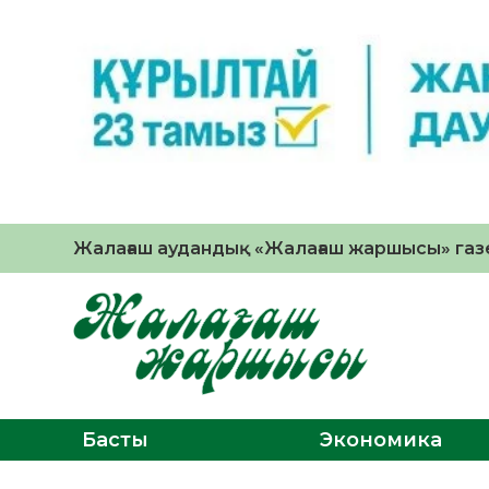
Жалағаш аудандық «Жалағаш жаршысы» газе
Басты
Экономика