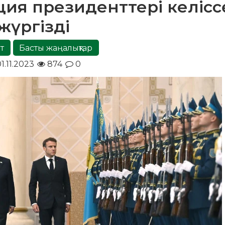
ция президенттері келісс
жүргізді
т
Басты жаңалықтар
1.11.2023
874
0