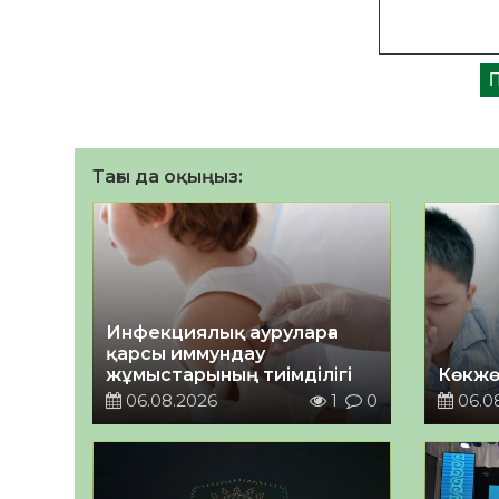
Тағы да оқыңыз:
Инфекциялық ауруларға
қарсы иммундау
жұмыстарының тиімділігі
Көкжө
06.08.2026
1
0
06.0