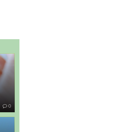
ы
1
0