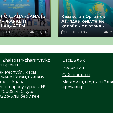
ЛОРДАДА «САНАЛЫ
Қазақстан Орталық
Қ – ЖАРҚЫН
Азиядағы көшуге ең
ШАҚ» АТТЫ
қолайлы ел атанды
ЙТІЛГЕН МӘЖІЛІС
8.2026
21
0
05.08.2026
2
. Zhalagash-zharshysy.kz
Басшылық
ық агенттігі.
Редакция
тан Республикасы
Сайт картасы
т және Қоғамдық даму
рлігі,Ақпарат
Материалдарды пайда
тінің тіркеу туралы №
ережелері
Y00052420 куәлігі
2022 жылы берілген