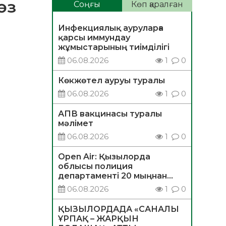
өз
Соңғы
Көп қаралған
Инфекциялық ауруларға
қарсы иммундау
жұмыстарының тиімділігі
06.08.2026
1
0
Көкжөтел ауруы туралы
06.08.2026
1
0
АПВ вакцинасы туралы
мәлімет
06.08.2026
1
0
Open Air: Қызылорда
облысы полиция
департаменті 20 мыңнан
астам көрерменнің
06.08.2026
1
0
қауіпсіздігін қамтамасыз етті
ҚЫЗЫЛОРДАДА «САНАЛЫ
ҰРПАҚ – ЖАРҚЫН