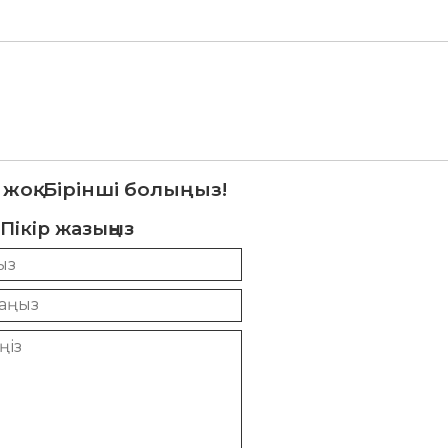
 жоқ. Бірінші болыңыз!
Пікір жазыңыз