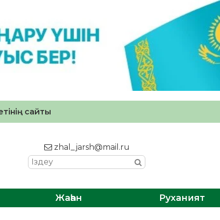
тінің сайты
zhal_jarsh@mail.ru
Жаһан
Руханият