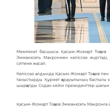
Мемлекет басшысы Қасым-Жомарт Тоқаев 
Эмманюэль Макронмен келіссөз жүргізді
сілтеме жасап.
Келіссөз алдында Қасым-Жомарт Тоқаев пе
таныстырды. Құрмет қарауылының бастығы 
шырқалды. Содан кейін президенттер шағын 
Қасым-Жомарт Тоқаев Эмманюэль Макронға ілт