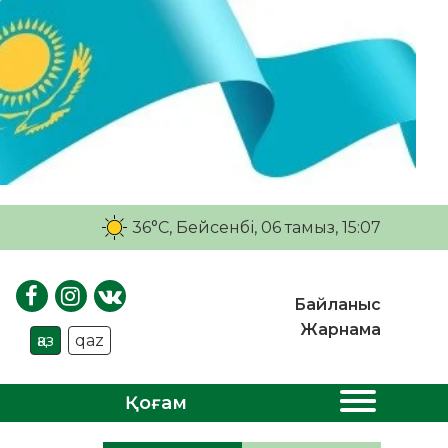
36°C
, Бейсенбі, 06 тамыз, 15:07
Байланыс
Жарнама
қаз
qaz
Қоғам