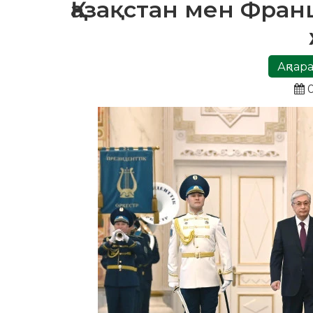
Қазақстан мен Фран
Ақпара
0