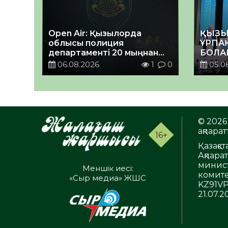
Open Air: Қызылорда
ҚЫЗЫ
облысы полиция
ҰРПА
департаменті 20 мыңнан
БОЛА
астам көрерменнің
КЕҢЕ
06.08.2026
1
0
05.0
қауіпсіздігін қамтамасыз
ӨТТІ
етті
© 2026 
ақпаратт
16+
Қазақс
Ақпара
минист
Меншік иесі:
комите
«Сыр медиа» ЖШС
KZ91VP
21.07.