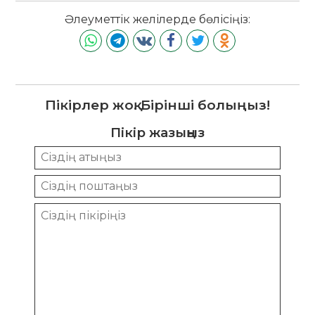
Әлеуметтік желілерде бөлісіңіз:
Пікірлер жоқ. Бірінші болыңыз!
Пікір жазыңыз