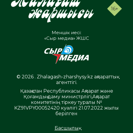
16+
Меншік иесі:
«Сыр медиа» ЖШС
© 2026 . Zhalagash-zharshysy.kz ақпараттық
агенттігі.
Қазақстан Республикасы Ақпарат және
Қоғамдық даму министрлігі,Ақпарат
комитетінің тіркеу туралы №
KZ91VPY00052420 куәлігі 21.07.2022 жылы
берілген
Басшылық