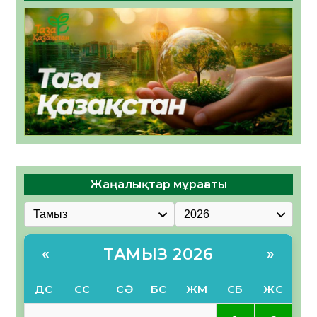
Жаңалықтар мұрағаты
ТАМЫЗ 2026
«
»
ДС
СС
СӘ
БС
ЖМ
СБ
ЖС