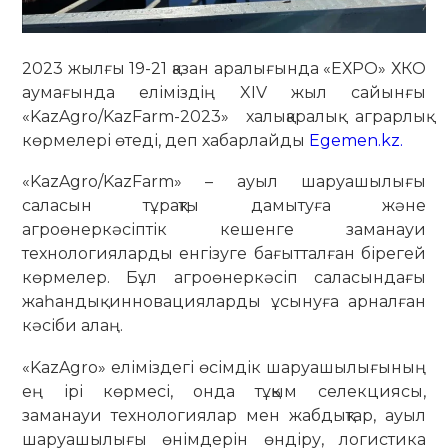
2023 жылғы 19-21 қазан аралығында «ЕХРО» ХКО
аумағында еліміздің XIV жыл сайынғы
«KazAgro/KazFarm-2023» халықаралық аграрлық
көрмелері өтеді, деп хабарлайды
Egemen.kz.
«KazAgro/KazFarm» – ауыл шаруашылығы
саласын тұрақты дамытуға және
агроөнеркәсіптік кешенге заманауи
технологияларды енгізуге бағытталған бірегей
көрмелер. Бұл агроөнеркәсіп саласындағы
жаһандық инновацияларды ұсынуға арналған
кәсіби алаң.
«KazAgro» еліміздегі өсімдік шаруашылығының
ең ірі көрмесі, онда тұқым селекциясы,
заманауи технологиялар мен жабдықтар, ауыл
шаруашылығы өнімдерін өндіру, логистика