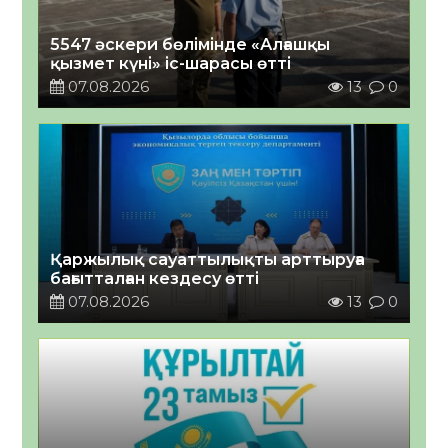
5547 әскери бөлімінде «Алғашқы
қызмет күні» іс-шарасы өтті
07.08.2026
13
0
Қаржылық сауаттылықты арттыруға
бағытталған кездесу өтті
07.08.2026
13
0