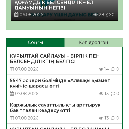
ҚОҒАМДЫҚ БЕЛСЕНДІЛІК – ЕЛ
ДАМУЫНЫҢ НЕГІЗІ
06.08.2026
28
0
Соңғы
Көп қаралған
ҚҰРЫЛТАЙ САЙЛАУЫ – БІРЛІК ПЕН
БЕЛСЕНДІЛІКТІҢ БЕЛГІСІ
07.08.2026
14
0
5547 әскери бөлімінде «Алғашқы қызмет
күні» іс-шарасы өтті
07.08.2026
13
0
Қаржылық сауаттылықты арттыруға
бағытталған кездесу өтті
07.08.2026
13
0