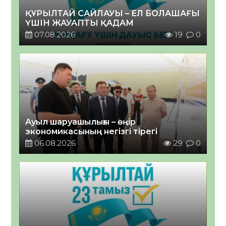
ҚҰРЫЛТАЙ САЙЛАУЫ – ЕЛ БОЛАШАҒЫ
ҮШІН ЖАУАПТЫ ҚАДАМ
07.08.2026
19
0
Ауыл шаруашылығы – өңір
экономикасының негізгі тірегі
06.08.2026
29
0