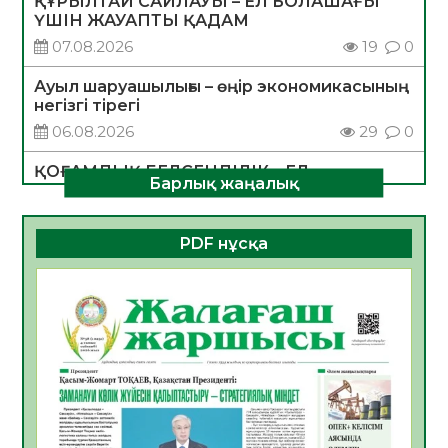
ҚҰРЫЛТАЙ САЙЛАУЫ – ЕЛ БОЛАШАҒЫ
ҮШІН ЖАУАПТЫ ҚАДАМ
07.08.2026
19
0
Ауыл шаруашылығы – өңір экономикасының
негізгі тірегі
06.08.2026
29
0
ҚОҒАМДЫҚ БЕЛСЕНДІЛІК – ЕЛ
Барлық жаңалық
ДАМУЫНЫҢ НЕГІЗІ
06.08.2026
28
0
PDF нұсқа
ҚҰРЫЛТАЙ САЙЛАУЫ – БОЛАШАҚҚА
БАСТАР ЖАУАПТЫ ТАҢДАУ
06.08.2026
30
0
Инфекциялық ауруларға қарсы иммундау
жұмыстарының тиімділігі
06.08.2026
31
0
Көкжөтел ауруы туралы