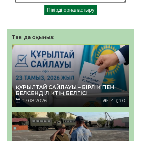
Тағы да оқыңыз:
ҚҰРЫЛТАЙ САЙЛАУЫ – БІРЛІК ПЕН
БЕЛСЕНДІЛІКТІҢ БЕЛГІСІ
07.08.2026
14
0