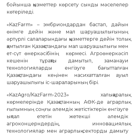
бойынша қызметтер көрсету сынды мәселелер
көтеріледі.
«KazFarm» – эмбриондардан бастап, дайын
өнімге дейін және мал шаруашылығының
әртүрлі салаларындағы қызметтерге дейін толық
қамтылған Қазақстандағы мал шаруашылығы мен
ет-сүт өнеркәсібінің көрмесі. Агроөнеркәсіп
кешенін тұрақты дамытып, заманауи
технологияларды енгізуге бағытталған
Қазақстандағы кеңінен насихатталған ауыл
шаруашылығы іс-шараларының бірі.
«KazAgro/KazFarm-2023» халықаралық
көрмелерінде Қазақстанның АӨК-де аграрлық
ғылымның соңғы әлемдік жетістіктерін енгізуге
ықпал ететін жетекші әлемдік
агроконцерндердің, инновациялық
технологиялар мен аграрлық секторды дамыту