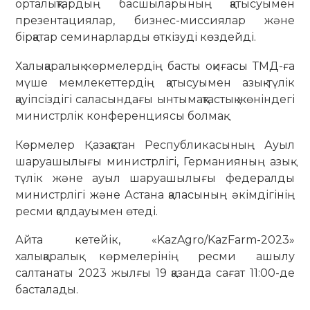
орталықтардың басшыларының қатысуымен
презентациялар, бизнес-миссиялар және
бірқатар семинарларды өткізуді көздейді.
Халықаралық көрмелердің басты оқиғасы ТМД-ға
мүше мемлекеттердің қатысуымен азық-түлік
қауіпсіздігі саласындағы ынтымақтастық жөніндегі
министрлік конференциясы болмақ.
Көрмелер Қазақстан Республикасының Ауыл
шаруашылығы министрлігі, Германияның азық-
түлік және ауыл шаруашылығы федералды
министрлігі және Астана қаласының әкімдігінің
ресми қолдауымен өтеді.
Айта кетейік, «KazAgro/KazFarm-2023»
халықаралық көрмелерінің ресми ашылу
салтанаты 2023 жылғы 19 қазанда сағат 11:00-де
басталады.