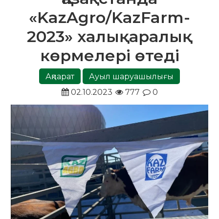
«KazAgro/KazFarm-
2023» халықаралық
көрмелері өтеді
Ақпарат
Ауыл шаруашылығы
02.10.2023
777
0