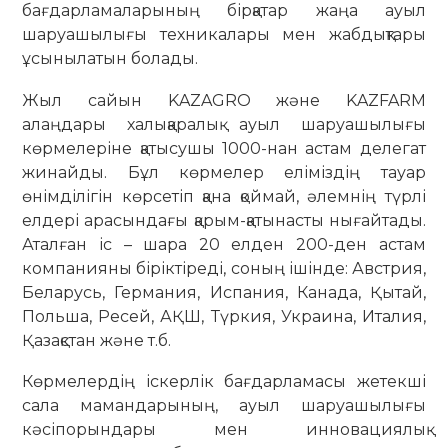
бағдарламаларының бірқатар жаңа ауыл
шаруашылығы техникалары мен жабдықтары
ұсынылатын болады.
Жыл сайын KAZAGRO және KAZFARM
алаңдары халықаралық ауыл шаруашылығы
көрмелеріне қатысушы 1000-нан астам делегат
жинайды. Бұл көрмелер еліміздің тауар
өнімділігін көрсетіп қана қоймай, әлемнің түрлі
елдері арасындағы қарым-қатынасты нығайтады.
Аталған іс – шара 20 елден 200-ден астам
компанияны біріктіреді, соның ішінде: Австрия,
Беларусь, Германия, Испания, Канада, Қытай,
Польша, Ресей, АҚШ, Түркия, Украина, Италия,
Қазақстан және т.б.
Көрмелердің іскерлік бағдарламасы жетекші
сала мамандарының, ауыл шаруашылығы
кәсіпорындары мен инновациялық