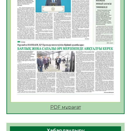
06.08.2026
28
0
АПВ вакцинасы туралы мәлімет
06.08.2026
29
0
Open Air: Қызылорда облысы полиция
департаменті 20 мыңнан астам
көрерменнің қауіпсіздігін қамтамасыз етті
06.08.2026
40
0
ҚЫЗЫЛОРДАДА «САНАЛЫ ҰРПАҚ –
ЖАРҚЫН БОЛАШАҚ» АТТЫ КЕҢЕЙТІЛГЕН
МӘЖІЛІС ӨТТІ
05.08.2026
41
0
Қазақстан Орталық Азиядағы көшуге ең
қолайлы ел атанды
05.08.2026
41
0
PDF мұрағат
Өрт қауіпсіздігі талаптарын сақтау – әр
азаматтың міндеті
Хабарландыру