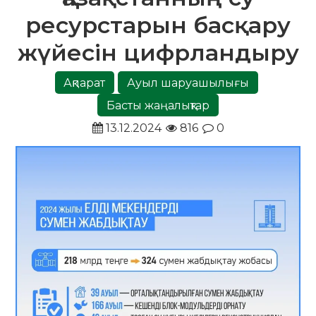
ресурстарын басқару
жүйесін цифрландыру
Ақпарат
Ауыл шаруашылығы
Басты жаңалықтар
13.12.2024
816
0