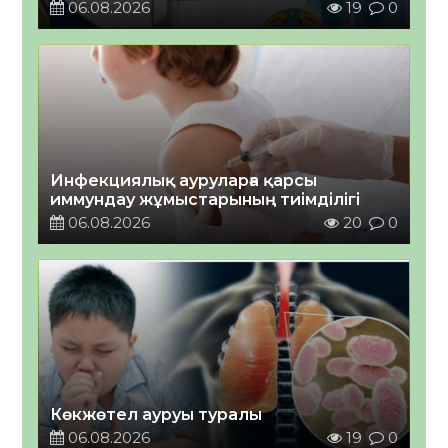
06.08.2026
19
0
Инфекциялық ауруларға қарсы
иммундау жұмыстарының тиімділігі
06.08.2026
20
0
Көкжөтел ауруы туралы
06.08.2026
19
0