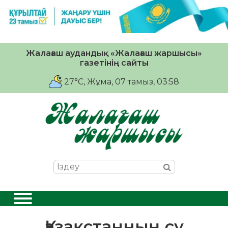
Жалағаш аудандық «Жалағаш жаршысы»
газетінің сайты
27°C
, Жұма, 07 тамыз, 03:58
Қазақстанның су