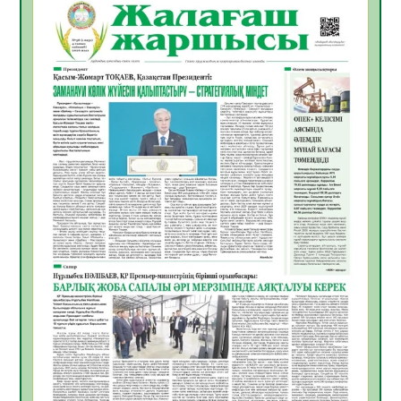
ҚЫЗЫЛОРДАДА «САНАЛЫ ҰРПАҚ –
ЖАРҚЫН БОЛАШАҚ» АТТЫ КЕҢЕЙТІЛГЕН
МӘЖІЛІС ӨТТІ
05.08.2026
32
0
Қазақстан Орталық Азиядағы көшуге ең
қолайлы ел атанды
05.08.2026
33
0
Өрт қауіпсіздігі талаптарын сақтау – әр
азаматтың міндеті
05.08.2026
33
0
Руслан Рүстемұлы облыс әкімінің
кеңесшісі болып тағайындалды
05.08.2026
30
0
Цифрландыру саласын дамыту аясында
салынатын жаңа орталықтың жобасы
талқыланды