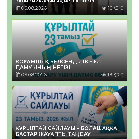
экономикасының негізгі тірегі
06.08.2026
16
0
ҚОҒАМДЫҚ БЕЛСЕНДІЛІК – ЕЛ
ДАМУЫНЫҢ НЕГІЗІ
06.08.2026
18
0
ҚҰРЫЛТАЙ САЙЛАУЫ – БОЛАШАҚҚА
БАСТАР ЖАУАПТЫ ТАҢДАУ