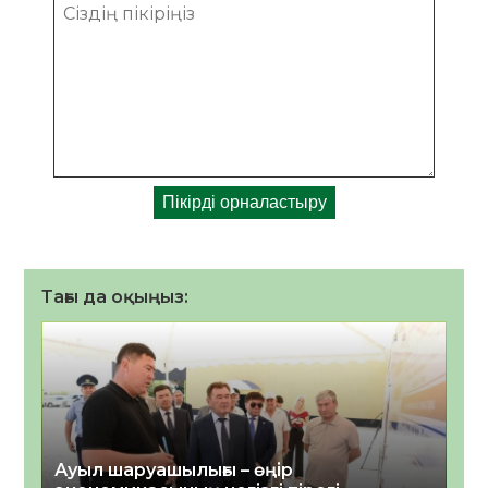
Тағы да оқыңыз:
Ауыл шаруашылығы – өңір