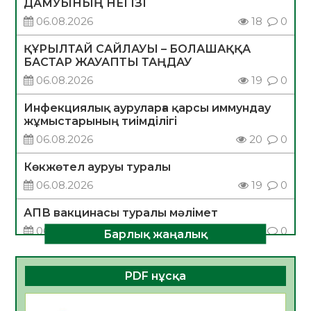
ДАМУЫНЫҢ НЕГІЗІ
06.08.2026
18
0
ҚҰРЫЛТАЙ САЙЛАУЫ – БОЛАШАҚҚА
БАСТАР ЖАУАПТЫ ТАҢДАУ
06.08.2026
19
0
Инфекциялық ауруларға қарсы иммундау
жұмыстарының тиімділігі
06.08.2026
20
0
Көкжөтел ауруы туралы
06.08.2026
19
0
АПВ вакцинасы туралы мәлімет
06.08.2026
20
0
Барлық жаңалық
Open Air: Қызылорда облысы полиция
департаменті 20 мыңнан астам
PDF нұсқа
көрерменнің қауіпсіздігін қамтамасыз етті
06.08.2026
29
0