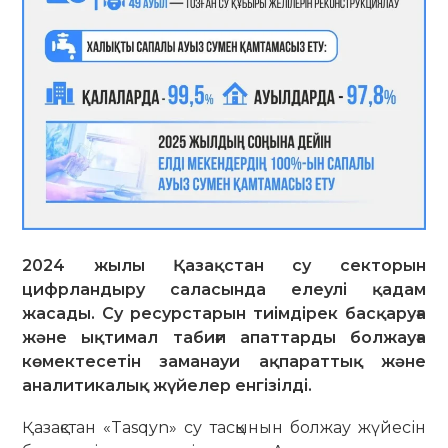
2024 жылы Қазақстан су секторын
цифрландыру саласында елеулі қадам
жасады. Су ресурстарын тиімдірек басқаруға
және ықтимал табиғи апаттарды болжауға
көмектесетін заманауи ақпараттық және
аналитикалық жүйелер енгізілді.
Қазақстан «Tasqyn» су тасқынын болжау жүйесін