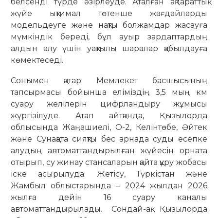
белсенді түрде әзірлеуде. Аталған ақпараттық
жүйе ықтимал төтенше жағдайларды
модельдеуге және нақты болжамдар жасауға
мүмкіндік береді, бұл ауыр зардаптардың
алдын алу үшін уақтылы шаралар қабылдауға
көмектеседі.
Сонымен қатар Мемлекет басшысының
тапсырмасы бойынша еліміздің 3,5 мың км
суару желілерін цифрландыру жұмысы
жүргізілуде. Атап айтқанда, Қызылорда
облысында Жаңашиелі, О-2, Келінтөбе, Әйтек
және Сунақата сияқты бес арнада суды есепке
алудың автоматтандырылған жүйесін орната
отырып, су жинау стансаларын қайта құру жобасы
іске асырылуда. Жетісу, Түркістан және
Жамбыл облыстарында – 2024 жылдан 2026
жылға дейін 16 суару каналы
автоматтандырылады. Сондай-ақ Қызылорда