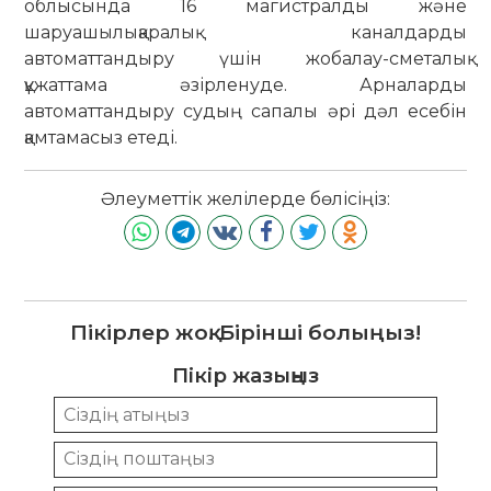
облысында 16 магистралды және
шаруашылықаралық каналдарды
автоматтандыру үшін жобалау-сметалық
құжаттама әзірленуде. Арналарды
автоматтандыру судың сапалы әрі дәл есебін
қамтамасыз етеді.
Әлеуметтік желілерде бөлісіңіз:
Пікірлер жоқ. Бірінші болыңыз!
Пікір жазыңыз