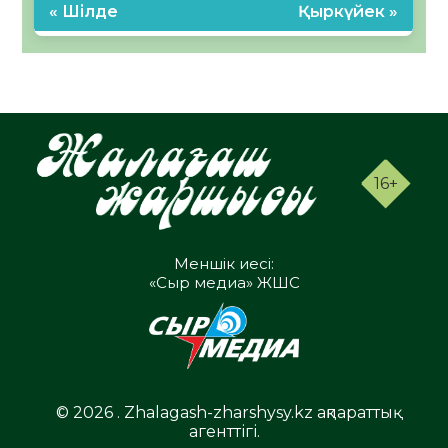
« Шілде
Қыркүйек »
16+
Меншік иесі:
«Сыр медиа» ЖШС
© 2026 . Zhalagash-zharshysy.kz ақпараттық
агенттігі.