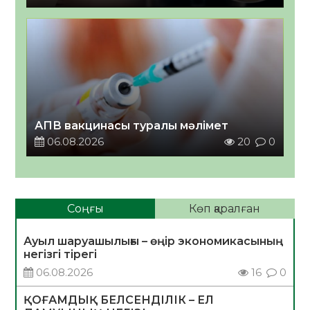
АПВ вакцинасы туралы мәлімет
06.08.2026
20
0
Соңғы
Көп қаралған
Ауыл шаруашылығы – өңір экономикасының
негізгі тірегі
06.08.2026
16
0
ҚОҒАМДЫҚ БЕЛСЕНДІЛІК – ЕЛ