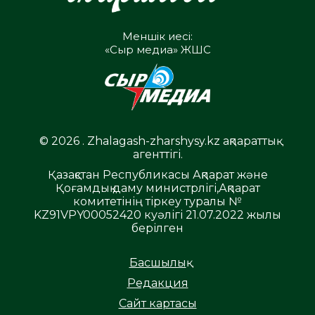
Меншік иесі:
«Сыр медиа» ЖШС
© 2026 . Zhalagash-zharshysy.kz ақпараттық
агенттігі.
Қазақстан Республикасы Ақпарат және
Қоғамдық даму министрлігі,Ақпарат
комитетінің тіркеу туралы №
KZ91VPY00052420 куәлігі 21.07.2022 жылы
берілген
Басшылық
Редакция
Сайт картасы