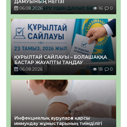
ДАМУЫНЫҢ НЕГІЗІ
06.08.2026
16
0
ҚҰРЫЛТАЙ САЙЛАУЫ – БОЛАШАҚҚА
БАСТАР ЖАУАПТЫ ТАҢДАУ
06.08.2026
18
0
Инфекциялық ауруларға қарсы
иммундау жұмыстарының тиімділігі