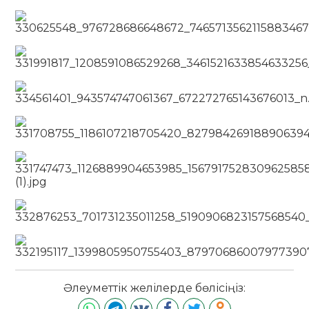
Әлеуметтік желілерде бөлісіңіз: