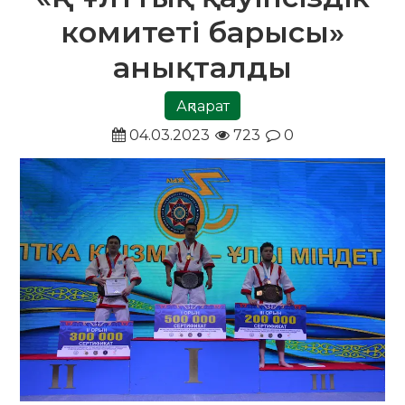
комитеті барысы»
анықталды
Ақпарат
04.03.2023
723
0