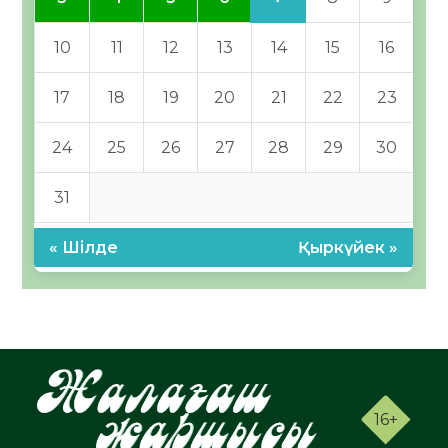
10
11
12
13
14
15
16
17
18
19
20
21
22
23
24
25
26
27
28
29
30
31
« Шілде
Қыркүйек »
16+