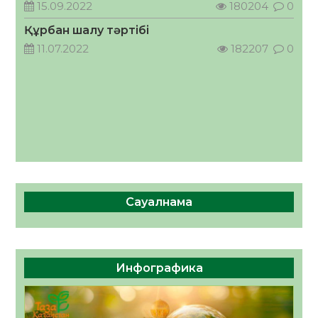
ӘРБІР ДАУЫС – ҚОҒАМ ДАМУЫНА
15.09.2022
180204
0
ҚОСЫЛҒАН ҮЛЕС
Құрбан шалу тәртібі
05.08.2026
36
0
11.07.2022
182207
0
Сауалнама
Инфографика