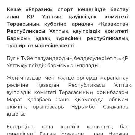
Кеше «Евразия» спорт кешенінде бастау
алған ҚР Ұлттық қауіпсіздік комитеті
Төрағасының кубогіне арналған «Қазақстан
Республикасы Ұлттық қауіпсіздік комитеті
Барысы» қазақ күресінен республикалық
турнирі өз мәресіне жетті.
Бүгін Түйе палуандардың белдесулері өтіп, «ҚР
Ұлттық қауіпсіздік барысы» анықталады.
Жеңімпаздар мен жүлдегерлерді марапаттау
рәсіміне Қазақстан Республикасы Ұлттық
қауіпсіздік комитеті Төрағасының орынбасары
Марат Қалқабаев және Қызылорда облысы
әкімінің орынбасары Нұрымбет Сақтағанов
қатысты.
Естеріңізге сала кетейік жарыстың бас
төрешілері Ғалым Ержанов пен Нұржан