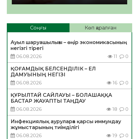
Соңғы
Көп қаралған
Ауыл шаруашылығы – өңір экономикасының
негізгі тірегі
06.08.2026
11
0
ҚОҒАМДЫҚ БЕЛСЕНДІЛІК – ЕЛ
ДАМУЫНЫҢ НЕГІЗІ
06.08.2026
16
0
ҚҰРЫЛТАЙ САЙЛАУЫ – БОЛАШАҚҚА
БАСТАР ЖАУАПТЫ ТАҢДАУ
06.08.2026
18
0
Инфекциялық ауруларға қарсы иммундау
жұмыстарының тиімділігі
06.08.2026
19
0