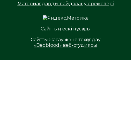
Материалдарды пайдалану ережелері
Сайттың ескі нұсқасы
Сайтты жасау және техқолдау
«Beoblood» веб-студиясы