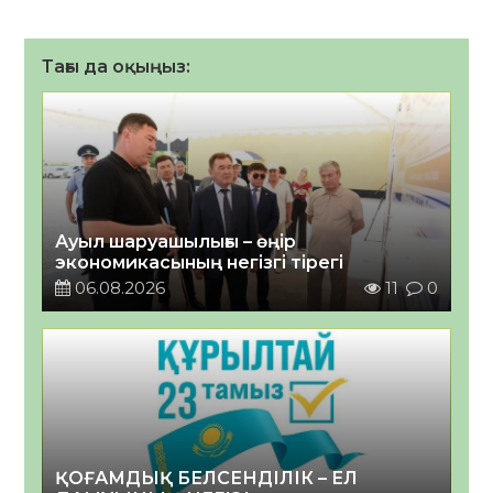
Тағы да оқыңыз:
Ауыл шаруашылығы – өңір
экономикасының негізгі тірегі
06.08.2026
11
0
ҚОҒАМДЫҚ БЕЛСЕНДІЛІК – ЕЛ