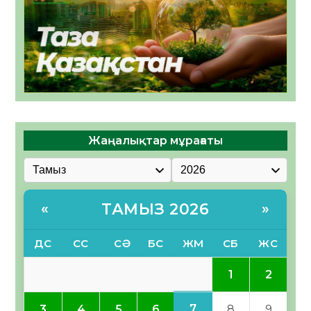
Жаңалықтар мұрағаты
ТАМЫЗ 2026
«
»
ДС
СС
СӘ
БС
ЖМ
СБ
ЖС
1
2
7
3
4
5
6
8
9