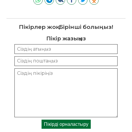
Пікірлер жоқ. Бірінші болыңыз!
Пікір жазыңыз