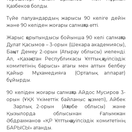
Қазбеков болды.
Түйе палуандардың жарысы 90 келіге дейін
және 90 келіден жоғары салмақта өтті.
Жарыс қорытындысы бойынша 90 келі салмақта
Дулат Қасымов – 3-орын (Шекара академиясы),
Бақыт Демеу 2-орын (Атырау облысы) иеленді.
Ал, «Қазақстан Республикасы Ұлттық қауіпсіздік
комитетінің барысы» атағы мен алтын белбеу
Қайыр Мұхамедияға (Орталық аппарат)
бұйырды.
90 келіден жоғары салмақта Айдос Мусиров 3-
орын (ҰҚК Үкіметтік байланыс қызметі), Айбек
Зарлық 2-орын (Ақтөбе облысы) және
Қызылорда облысынан Ғалымжан
Әбдрахманов «ҚР Ұлттық қауіпсіздік комитетінің
БАРЫСЫ» атанды.