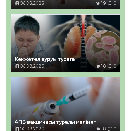
06.08.2026
19
0
Көкжөтел ауруы туралы
06.08.2026
18
0
АПВ вакцинасы туралы мәлімет
06.08.2026
18
0