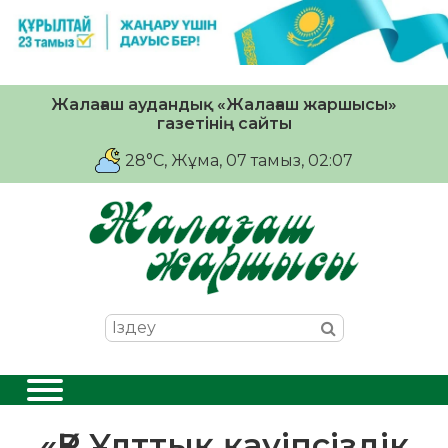
Жалағаш аудандық «Жалағаш жаршысы»
газетінің сайты
28°C
, Жұма, 07 тамыз, 02:07
«ҚР Ұлттық қауіпсіздік