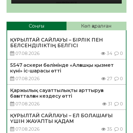
Соңғы
Көп қаралған
ҚҰРЫЛТАЙ САЙЛАУЫ – БІРЛІК ПЕН
БЕЛСЕНДІЛІКТІҢ БЕЛГІСІ
07.08.2026
34
0
5547 әскери бөлімінде «Алғашқы қызмет
күні» іс-шарасы өтті
07.08.2026
27
0
Қаржылық сауаттылықты арттыруға
бағытталған кездесу өтті
07.08.2026
31
0
ҚҰРЫЛТАЙ САЙЛАУЫ – ЕЛ БОЛАШАҒЫ
ҮШІН ЖАУАПТЫ ҚАДАМ
07.08.2026
35
0