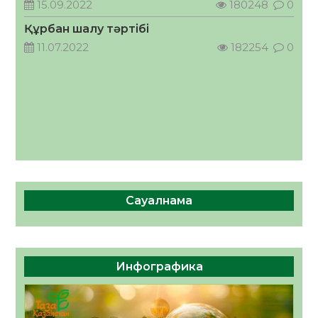
15.09.2022
180248
0
05.08.2026
51
0
Құрбан шалу тәртібі
11.07.2022
182254
0
Сауалнама
Инфографика