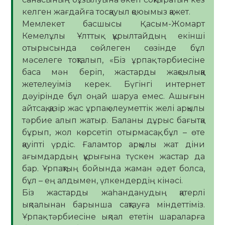
келген жағдайға тосқауыл қоюымыз қажет.
Мемлекет басшысы Қасым-Жомарт
Кемелұлы Ұлттық құрылтайдың екінші
отырысында сөйлеген сөзінде бұл
мәселеге тоқталып, «Біз ұрпақ тәрбиесіне
баса мән беріп, жастарды жақсылыққа
жетелеуіміз керек. Бүгінгі интернет
дәуірінде бұл оңай шаруа емес. Ашығын
айтсақ, қазір жас ұрпақ әлеуметтік желі арқылы
тәрбие алып жатыр. Баланы дұрыс бағытқа
бұрып, жол көрсетіп отырмасақ, бұл – өте
қауіпті үрдіс. Ғаламтор арқылы жат діни
ағымдардың құрығына түскен жастар да
бар. Ұрпақтың бойында жаман әдет болса,
бұл – ең алдымен, үлкендердің кінәсі.
Біз жастарды жаһанданудың қатерлі
ықпалынан барынша сақтауға міндеттіміз.
Ұрпақ тәрбиесіне ықпал ететін шараларға