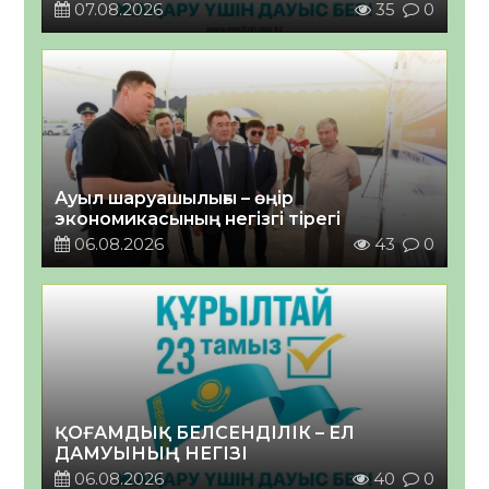
07.08.2026
35
0
Ауыл шаруашылығы – өңір
экономикасының негізгі тірегі
06.08.2026
43
0
ҚОҒАМДЫҚ БЕЛСЕНДІЛІК – ЕЛ
ДАМУЫНЫҢ НЕГІЗІ
06.08.2026
40
0