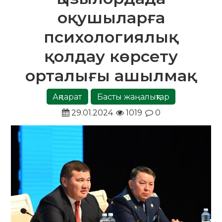
оқушыларға
психологиялық
қолдау көрсету
орталығы ашылмақ
Ақпарат
Басты жаңалықтар
29.01.2024
1019
0