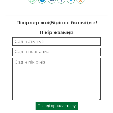
Пікірлер жоқ. Бірінші болыңыз!
Пікір жазыңыз