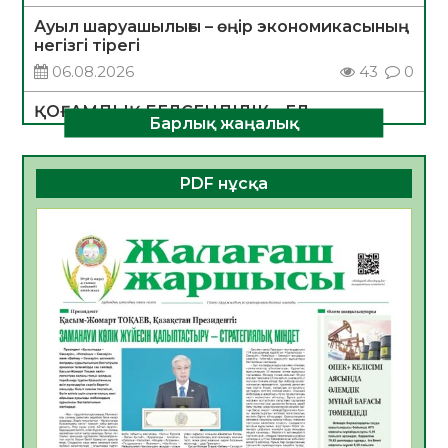
Ауыл шаруашылығы – өңір экономикасының
негізгі тірегі
06.08.2026
43
0
ҚОҒАМДЫҚ БЕЛСЕНДІЛІК – ЕЛ
Барлық жаңалық
ДАМУЫНЫҢ НЕГІЗІ
06.08.2026
40
0
PDF нұсқа
ҚҰРЫЛТАЙ САЙЛАУЫ – БОЛАШАҚҚА
БАСТАР ЖАУАПТЫ ТАҢДАУ
06.08.2026
42
0
Инфекциялық ауруларға қарсы иммундау
жұмыстарының тиімділігі
06.08.2026
45
0
Көкжөтел ауруы туралы
06.08.2026
41
0
АПВ вакцинасы туралы мәлімет