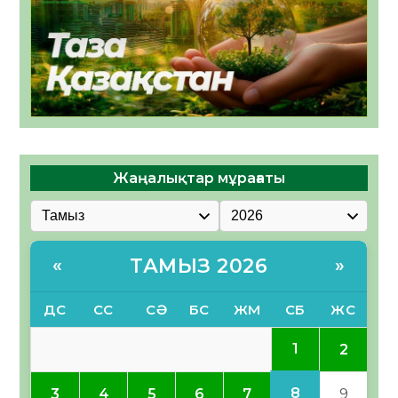
Жаңалықтар мұрағаты
ТАМЫЗ 2026
«
»
ДС
СС
СӘ
БС
ЖМ
СБ
ЖС
1
2
8
3
4
5
6
7
9