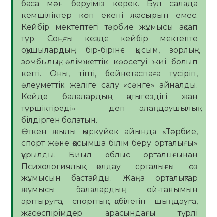
баса мән беруіміз керек. Бұл салада
кемшіліктер көп екені жасырын емес.
Кейбір мектептегі тәрбие жұмысы ақсап
тұр. Соңғы кезде кейбір мектепте
оқушылардың бір-біріне қысым, зорлық-
зомбылық, әлімжеттік көрсетуі жиі болып
кетті. Оны, тіпті, бейнетаспаға түсіріп,
әлеуметтік желіге салу «сәнге» айналды.
Кейде балалардың қатыгездігі жан
түршіктіреді» – деп алаңдаушылық
білдірген болатын.
Өткен жылы қыркүйек айында «Тәрбие,
спорт және қосымша білім беру орталығы»
құрылды. Биыл облыс орталығынан
Психологиялық қолдау орталығы өз
жұмысын бастайды. Жаңа орталықтар
жұмысы балалардың ой-танымын
арттыруға, спорттық қабілетін шыңдауға,
жасөспірімдер арасындағы түрлі