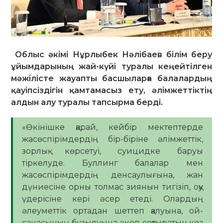
Облыс әкімі Нұрлыбек Нәлібаев білім беру
ұйымдарының жай-күйі туралы кеңейтілген
мәжілісте жауапты басшыларға балалардың
қауіпсіздігін қамтамасыз ету, әлімжеттіктің
алдын алу туралы тапсырма берді.
«Өкінішке қарай, кейбір мектептерде
жасөспірімдердің бір-біріне әлімжеттік,
зорлық көрсетуі, суицидке баруы
тіркелуде. Буллинг балалар мен
жасөспірімдердің денсаулығына, жан
дүниесіне орны толмас зиянын тигізіп, оқу
үдерісіне кері әсер етеді. Олардың
әлеуметтік ортадан шеттеп қалуына, ой-
санасының бұзылуына әкеп соқтыратын кез