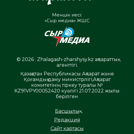
Меншік иесі:
«Сыр медиа» ЖШС
© 2026 . Zhalagash-zharshysy.kz ақпараттық
агенттігі.
Қазақстан Республикасы Ақпарат және
Қоғамдық даму министрлігі,Ақпарат
комитетінің тіркеу туралы №
KZ91VPY00052420 куәлігі 21.07.2022 жылы
берілген
Басшылық
Редакция
Сайт картасы