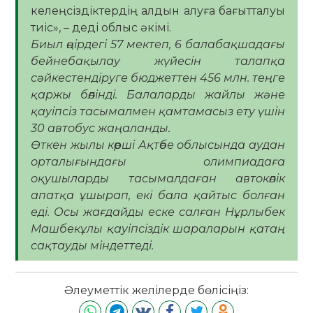
келеңсіздіктердің алдын алуға бағытталуы
тиіс», – деді облыс әкімі.
Биыл өңірдегі 57 мектеп, 6 балабақшадағы
бейнебақылау жүйесін талапқа
сәйкестендіруге бюджеттен 456 млн. теңге
қаржы бөлінді. Балаларды жайлы және
қауіпсіз тасымалмен қамтамасыз ету үшін
30 автобус жаңаланды.
Өткен жылы көрші Ақтөбе облысында аудан
орталығындағы олимпиадаға
оқушыларды тасымалдаған автокөлік
апатқа ұшырап, екі бала қайтыс болған
еді. Осы жағдайды еске салған Нұрлыбек
Машбекұлы қауіпсіздік шараларын қатаң
сақтауды міндеттеді.
Әлеуметтік желілерде бөлісіңіз: