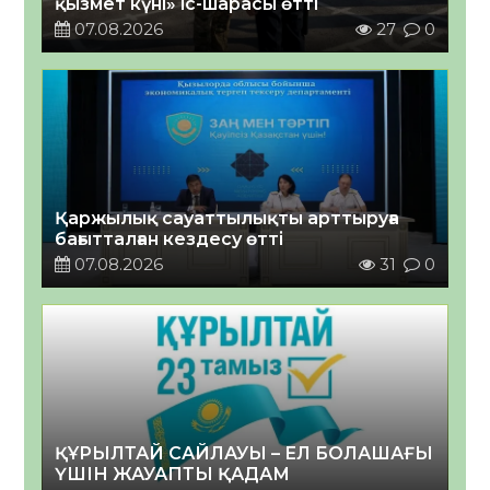
қызмет күні» іс-шарасы өтті
07.08.2026
27
0
Қаржылық сауаттылықты арттыруға
бағытталған кездесу өтті
07.08.2026
31
0
ҚҰРЫЛТАЙ САЙЛАУЫ – ЕЛ БОЛАШАҒЫ
ҮШІН ЖАУАПТЫ ҚАДАМ