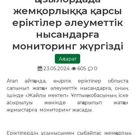
жемқорлыққа қарсы
еріктілер әлеуметтік
нысандарға
мониторинг жүргізді
Ақпарат
23.05.2024
605
0
Атап айтқанда, өңірлік еріктілер облыста
салынып жатқан әлеуметтік нысандарға, оның
ішінде «Жайлы мектеп» Ұлттық жобасының іске
асырылуы жөнінде атқарылып жатқан
жұмыстарға мониторинг жасады.
Еріктілердің ұсынысымен сыбайлас жемқорлық