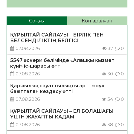
Соңғы
Көп қаралған
ҚҰРЫЛТАЙ САЙЛАУЫ – БІРЛІК ПЕН
БЕЛСЕНДІЛІКТІҢ БЕЛГІСІ
07.08.2026
37
0
5547 әскери бөлімінде «Алғашқы қызмет
күні» іс-шарасы өтті
07.08.2026
30
0
Қаржылық сауаттылықты арттыруға
бағытталған кездесу өтті
07.08.2026
34
0
ҚҰРЫЛТАЙ САЙЛАУЫ – ЕЛ БОЛАШАҒЫ
ҮШІН ЖАУАПТЫ ҚАДАМ
07.08.2026
38
0