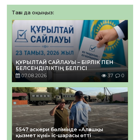
Тағы да оқыңыз:
ҚҰРЫЛТАЙ САЙЛАУЫ – БІРЛІК ПЕН
БЕЛСЕНДІЛІКТІҢ БЕЛГІСІ
07.08.2026
37
0
5547 әскери бөлімінде «Алғашқы
қызмет күні» іс-шарасы өтті