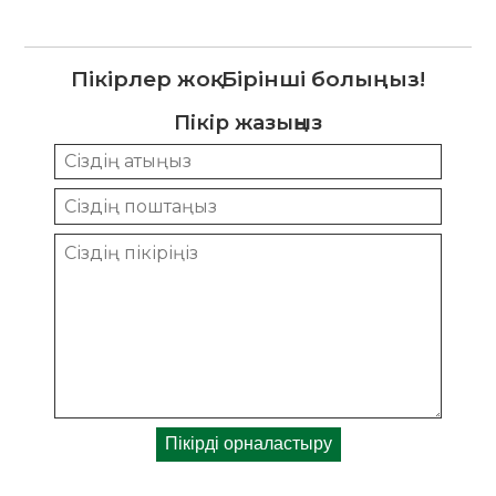
Пікірлер жоқ. Бірінші болыңыз!
Пікір жазыңыз