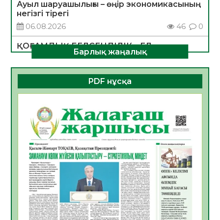
Ауыл шаруашылығы – өңір экономикасының
негізгі тірегі
06.08.2026
46
0
ҚОҒАМДЫҚ БЕЛСЕНДІЛІК – ЕЛ
Барлық жаңалық
ДАМУЫНЫҢ НЕГІЗІ
06.08.2026
43
0
PDF нұсқа
ҚҰРЫЛТАЙ САЙЛАУЫ – БОЛАШАҚҚА
БАСТАР ЖАУАПТЫ ТАҢДАУ
06.08.2026
45
0
Инфекциялық ауруларға қарсы иммундау
жұмыстарының тиімділігі
06.08.2026
48
0
Көкжөтел ауруы туралы
06.08.2026
44
0
АПВ вакцинасы туралы мәлімет
06.08.2026
43
0