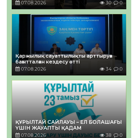
07.08.2026
30
0
Қаржылық сауаттылықты арттыруға
бағытталған кездесу өтті
07.08.2026
34
0
ҚҰРЫЛТАЙ САЙЛАУЫ – ЕЛ БОЛАШАҒЫ
ҮШІН ЖАУАПТЫ ҚАДАМ
07.08.2026
38
0