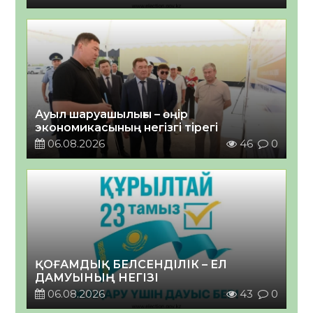
Ауыл шаруашылығы – өңір
экономикасының негізгі тірегі
06.08.2026
46
0
ҚОҒАМДЫҚ БЕЛСЕНДІЛІК – ЕЛ
ДАМУЫНЫҢ НЕГІЗІ
06.08.2026
43
0