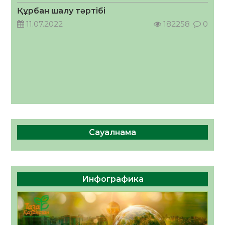
05.08.2026
54
0
Құрбан шалу тәртібі
11.07.2022
182258
0
Сауалнама
Инфографика