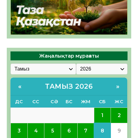
Жаңалықтар мұрағаты
ТАМЫЗ 2026
«
»
ДС
СС
СӘ
БС
ЖМ
СБ
ЖС
1
2
8
3
4
5
6
7
9