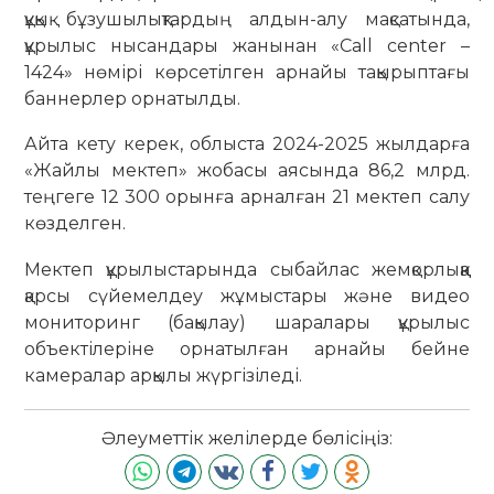
құқық бұзушылықтардың алдын-алу мақсатында,
құрылыс нысандары жанынан «Call center –
1424» нөмірі көрсетілген арнайы тақырыптағы
баннерлер орнатылды.
Айта кету керек, облыста 2024-2025 жылдарға
«Жайлы мектеп» жобасы аясында 86,2 млрд.
теңгеге 12 300 орынға арналған 21 мектеп салу
көзделген.
Мектеп құрылыстарында сыбайлас жемқорлыққа
қарсы сүйемелдеу жұмыстары және видео
мониторинг (бақылау) шаралары құрылыс
объектілеріне орнатылған арнайы бейне
камералар арқылы жүргізіледі.
Әлеуметтік желілерде бөлісіңіз: