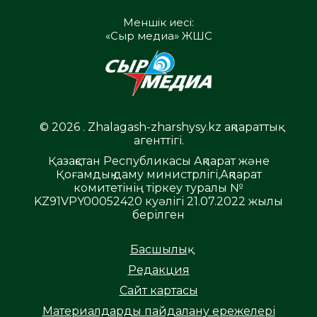
Меншік иесі:
«Сыр медиа» ЖШС
© 2026 . Zhalagash-zharshysy.kz ақпараттық
агенттігі.
Қазақстан Республикасы Ақпарат және
Қоғамдық даму министрлігі,Ақпарат
комитетінің тіркеу туралы №
KZ91VPY00052420 куәлігі 21.07.2022 жылы
берілген
Басшылық
Редакция
Сайт картасы
Материалдарды пайдалану ережелері