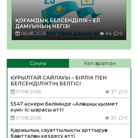
ҚОҒАМДЫҚ БЕЛСЕНДІЛІК – ЕЛ
ДАМУЫНЫҢ НЕГІЗІ
06.08.2026
44
0
Соңғы
Көп қаралған
ҚҰРЫЛТАЙ САЙЛАУЫ – БІРЛІК ПЕН
БЕЛСЕНДІЛІКТІҢ БЕЛГІСІ
07.08.2026
37
0
5547 әскери бөлімінде «Алғашқы қызмет
күні» іс-шарасы өтті
07.08.2026
30
0
Қаржылық сауаттылықты арттыруға
бағытталған кездесу өтті