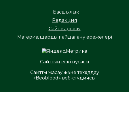
Басшылық
Редакция
Сайт картасы
Материалдарды пайдалану ережелері
Сайттың ескі нұсқасы
Сайтты жасау және техқолдау
«Beoblood» веб-студиясы