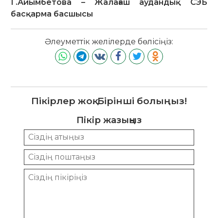
Г.Айымбетова – Жалағаш аудандық СЭБ
басқарма басшысы
Әлеуметтік желілерде бөлісіңіз:
Пікірлер жоқ. Бірінші болыңыз!
Пікір жазыңыз