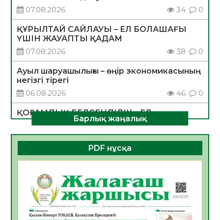
07.08.2026
34
0
ҚҰРЫЛТАЙ САЙЛАУЫ – ЕЛ БОЛАШАҒЫ
ҮШІН ЖАУАПТЫ ҚАДАМ
07.08.2026
38
0
Ауыл шаруашылығы – өңір экономикасының
негізгі тірегі
06.08.2026
46
0
ҚОҒАМДЫҚ БЕЛСЕНДІЛІК – ЕЛ
Барлық жаңалық
ДАМУЫНЫҢ НЕГІЗІ
06.08.2026
44
0
PDF нұсқа
ҚҰРЫЛТАЙ САЙЛАУЫ – БОЛАШАҚҚА
БАСТАР ЖАУАПТЫ ТАҢДАУ
06.08.2026
45
0
Инфекциялық ауруларға қарсы иммундау
жұмыстарының тиімділігі
06.08.2026
48
0