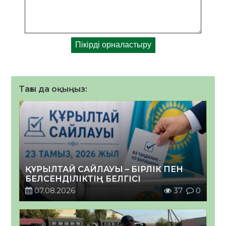
Тағы да оқыңыз:
ҚҰРЫЛТАЙ САЙЛАУЫ – БІРЛІК ПЕН
БЕЛСЕНДІЛІКТІҢ БЕЛГІСІ
07.08.2026
37
0