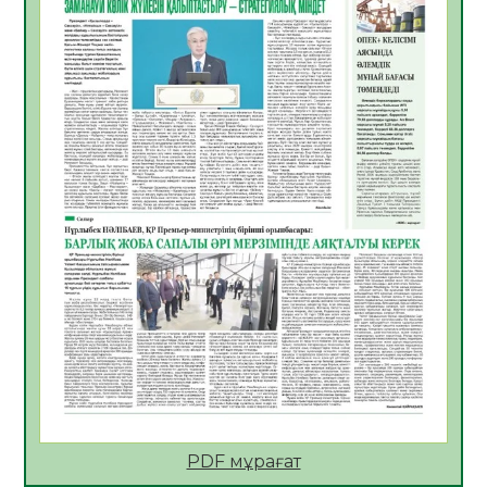
Көкжөтел ауруы туралы
06.08.2026
44
0
АПВ вакцинасы туралы мәлімет
06.08.2026
43
0
Open Air: Қызылорда облысы полиция
департаменті 20 мыңнан астам
көрерменнің қауіпсіздігін қамтамасыз етті
06.08.2026
57
0
ҚЫЗЫЛОРДАДА «САНАЛЫ ҰРПАҚ –
ЖАРҚЫН БОЛАШАҚ» АТТЫ КЕҢЕЙТІЛГЕН
МӘЖІЛІС ӨТТІ
05.08.2026
57
0
Қазақстан Орталық Азиядағы көшуге ең
қолайлы ел атанды
05.08.2026
55
0
PDF мұрағат