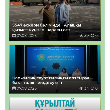
5547 әскери бөлімінде «Алғашқы
қызмет күні» іс-шарасы өтті
07.08.2026
30
0
Қаржылық сауаттылықты арттыруға
бағытталған кездесу өтті
07.08.2026
34
0