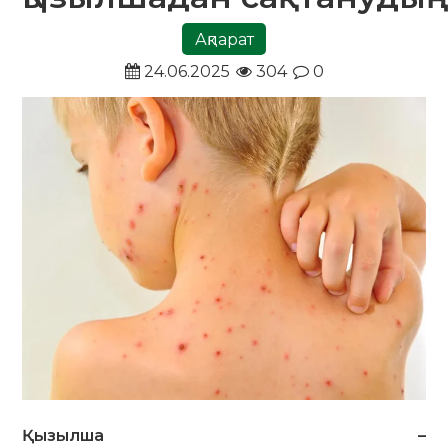
Ақпарат
24.06.2025
304
0
Қызылша
–