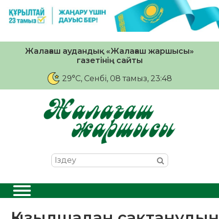
Жалағаш аудандық «Жалағаш жаршысы»
газетінің сайты
29°C
, Сенбі, 08 тамыз, 23:48
Қызылшадан сақтанудың