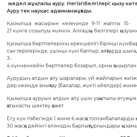
жедел
жұқпалы
ауру.
Негізгі
белгілері
:
қызу
көт
Ауру тек
науқас
адамнан
жұғады
.
Қызылша жасырын кезеңінде 9-11 жалпы 15-
21 күнге созылуы мүмкін. Алғашқы белгілері: қызуы
Қызылша бөртпелерінің ерекшелігі бірінші күнібөр
сан терілерінде, үшінші күні балтыр, аяқтарда шы
3-
4 күнненкейін бөртпелер бозарып, орны қоңырланып
Аурудың алдын алу шаралары; үй жайларын жиіжел
дер кезінде анықтау (балалар, жүкті әйелдер) жән
Қызылша ауруын алдын алу үшін уақытылы егужұмы
қатынасты шектеу қажет.
Егу күн тізбегінде 1 және 6 жасқа толғанбалаларды қы
30 жасқа дейінгі еліміздің барлықтұрғындары қызамы