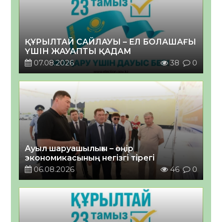
ҚҰРЫЛТАЙ САЙЛАУЫ – ЕЛ БОЛАШАҒЫ
ҮШІН ЖАУАПТЫ ҚАДАМ
07.08.2026
38
0
Ауыл шаруашылығы – өңір
экономикасының негізгі тірегі
06.08.2026
46
0