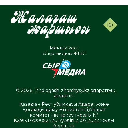
16+
Меншік иесі:
«Сыр медиа» ЖШС
© 2026 . Zhalagash-zharshysy.kz ақпараттық
агенттігі.
Қазақстан Республикасы Ақпарат және
Қоғамдық даму министрлігі,Ақпарат
комитетінің тіркеу туралы №
KZ91VPY00052420 куәлігі 21.07.2022 жылы
берілген