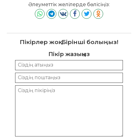
Әлеуметтік желілерде бөлісіңіз:
Пікірлер жоқ. Бірінші болыңыз!
Пікір жазыңыз