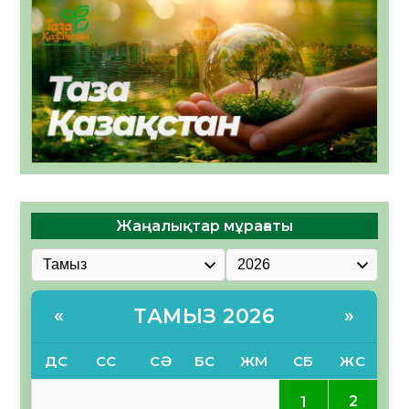
Жаңалықтар мұрағаты
ТАМЫЗ 2026
«
»
ДС
СС
СӘ
БС
ЖМ
СБ
ЖС
2
1