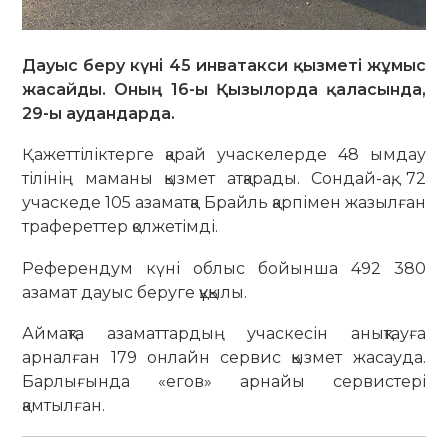
Дауыс беру күні 45 инватакси қызметі жұмыс
жасайды. Оның 16-ы Қызылорда қаласында,
29-ы аудандарда.
Қажеттіліктерге қарай учаскелерде 48 ымдау
тілінің маманы қызмет атқарады. Сондай-ақ, 72
учаскеде 105 азаматқа Брайль қарпімен жазылған
трафереттер қолжетімді.
Референдум күні облыс бойынша 492 380
азамат дауыс беруге құқылы.
Аймақта азаматтардың учаскесін анықтауға
арналған 179 онлайн сервис қызмет жасауда.
Барлығында «егов» арнайы сервистері
қамтылған.