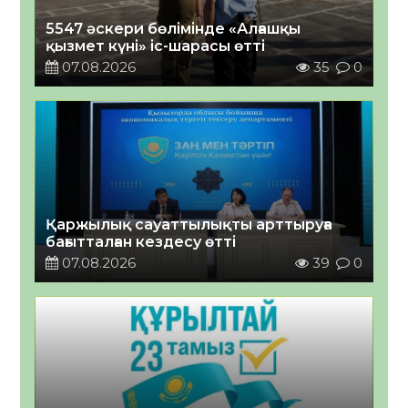
5547 әскери бөлімінде «Алғашқы
қызмет күні» іс-шарасы өтті
07.08.2026
35
0
Қаржылық сауаттылықты арттыруға
бағытталған кездесу өтті
07.08.2026
39
0