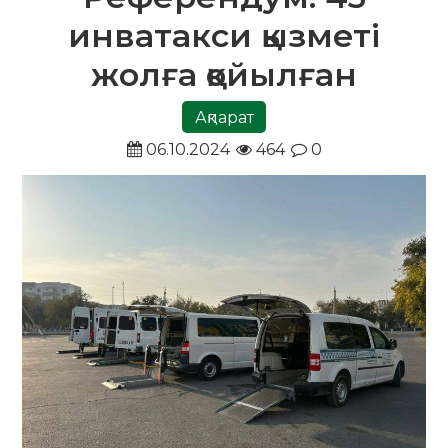
инватакси қызметі
жолға қойылған
Ақпарат
06.10.2024
464
0