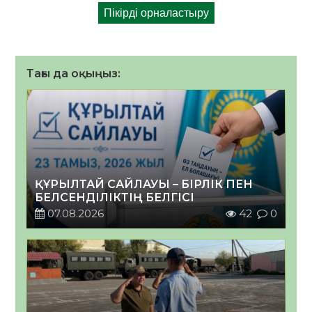
Тағы да оқыңыз:
ҚҰРЫЛТАЙ САЙЛАУЫ – БІРЛІК ПЕН
БЕЛСЕНДІЛІКТІҢ БЕЛГІСІ
07.08.2026
42
0