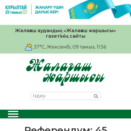
Жалағаш аудандық «Жалағаш жаршысы»
газетінің сайты
37°C
, Жексенбі, 09 тамыз, 11:56
Референдум: 45