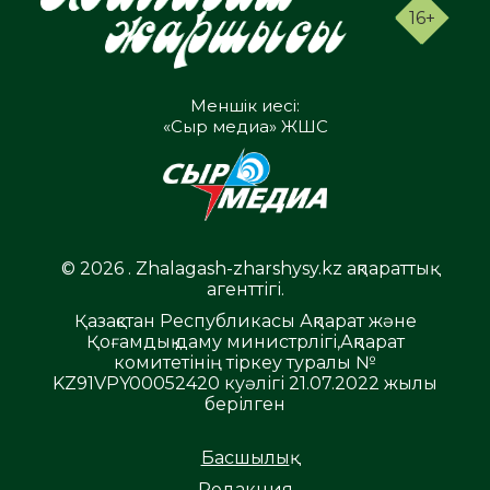
16+
Меншік иесі:
«Сыр медиа» ЖШС
© 2026 . Zhalagash-zharshysy.kz ақпараттық
агенттігі.
Қазақстан Республикасы Ақпарат және
Қоғамдық даму министрлігі,Ақпарат
комитетінің тіркеу туралы №
KZ91VPY00052420 куәлігі 21.07.2022 жылы
берілген
Басшылық
Редакция