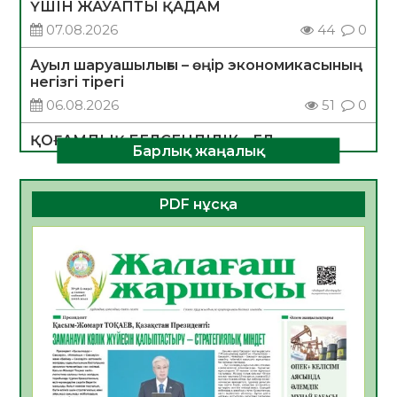
ҮШІН ЖАУАПТЫ ҚАДАМ
07.08.2026
44
0
Ауыл шаруашылығы – өңір экономикасының
негізгі тірегі
06.08.2026
51
0
ҚОҒАМДЫҚ БЕЛСЕНДІЛІК – ЕЛ
Барлық жаңалық
ДАМУЫНЫҢ НЕГІЗІ
06.08.2026
49
0
PDF нұсқа
ҚҰРЫЛТАЙ САЙЛАУЫ – БОЛАШАҚҚА
БАСТАР ЖАУАПТЫ ТАҢДАУ
06.08.2026
51
0
Инфекциялық ауруларға қарсы иммундау
жұмыстарының тиімділігі
06.08.2026
53
0
Көкжөтел ауруы туралы
06.08.2026
51
0