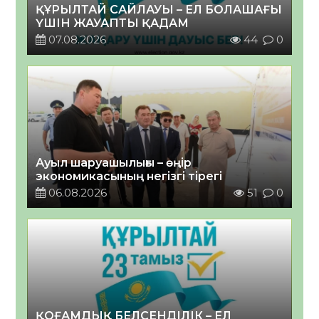
ҚҰРЫЛТАЙ САЙЛАУЫ – ЕЛ БОЛАШАҒЫ
ҮШІН ЖАУАПТЫ ҚАДАМ
07.08.2026
44
0
Ауыл шаруашылығы – өңір
экономикасының негізгі тірегі
06.08.2026
51
0
ҚОҒАМДЫҚ БЕЛСЕНДІЛІК – ЕЛ