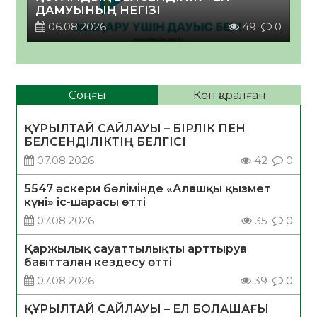
ДАМУЫНЫҢ НЕГІЗІ
06.08.2026
49
0
Соңғы
Көп қаралған
ҚҰРЫЛТАЙ САЙЛАУЫ – БІРЛІК ПЕН
БЕЛСЕНДІЛІКТІҢ БЕЛГІСІ
07.08.2026
42
0
5547 әскери бөлімінде «Алғашқы қызмет
күні» іс-шарасы өтті
07.08.2026
35
0
Қаржылық сауаттылықты арттыруға
бағытталған кездесу өтті
07.08.2026
39
0
ҚҰРЫЛТАЙ САЙЛАУЫ – ЕЛ БОЛАШАҒЫ