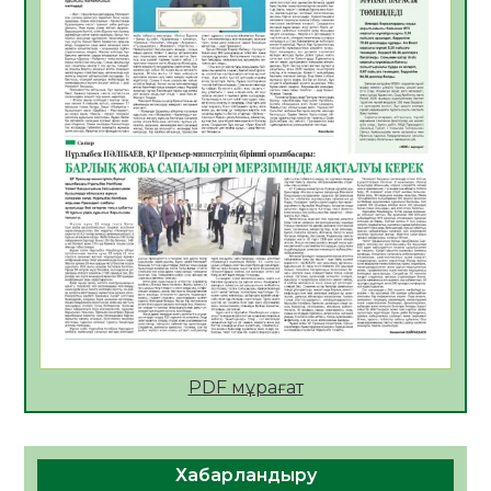
АПВ вакцинасы туралы мәлімет
06.08.2026
49
0
Open Air: Қызылорда облысы полиция
департаменті 20 мыңнан астам
көрерменнің қауіпсіздігін қамтамасыз етті
06.08.2026
62
0
ҚЫЗЫЛОРДАДА «САНАЛЫ ҰРПАҚ –
ЖАРҚЫН БОЛАШАҚ» АТТЫ КЕҢЕЙТІЛГЕН
МӘЖІЛІС ӨТТІ
05.08.2026
63
0
Қазақстан Орталық Азиядағы көшуге ең
қолайлы ел атанды
05.08.2026
64
0
PDF мұрағат
Өрт қауіпсіздігі талаптарын сақтау – әр
азаматтың міндеті
Хабарландыру
05.08.2026
67
0