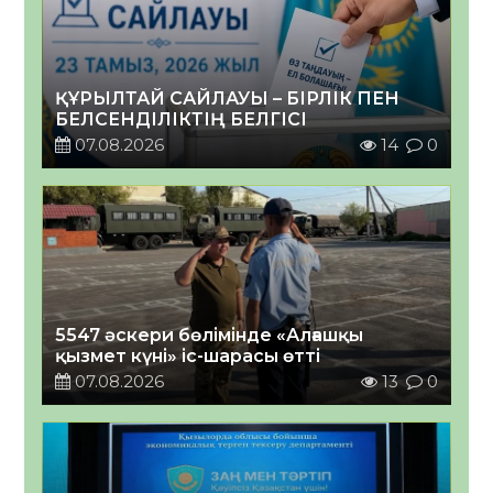
ҚҰРЫЛТАЙ САЙЛАУЫ – БІРЛІК ПЕН
БЕЛСЕНДІЛІКТІҢ БЕЛГІСІ
07.08.2026
14
0
5547 әскери бөлімінде «Алғашқы
қызмет күні» іс-шарасы өтті
07.08.2026
13
0