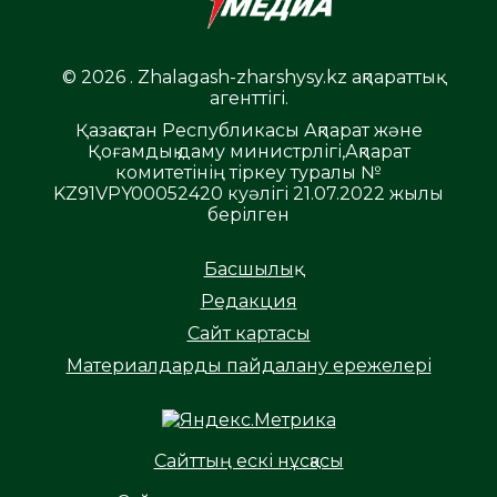
© 2026 . Zhalagash-zharshysy.kz ақпараттық
агенттігі.
Қазақстан Республикасы Ақпарат және
Қоғамдық даму министрлігі,Ақпарат
комитетінің тіркеу туралы №
KZ91VPY00052420 куәлігі 21.07.2022 жылы
берілген
Басшылық
Редакция
Сайт картасы
Материалдарды пайдалану ережелері
Сайттың ескі нұсқасы