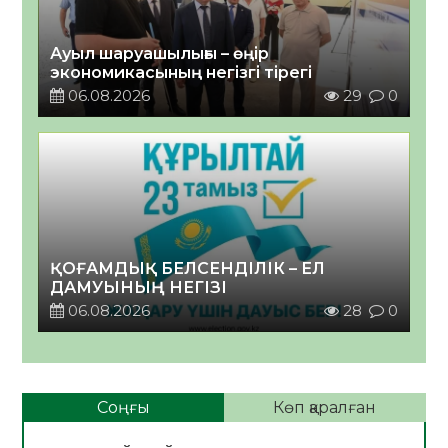
Ауыл шаруашылығы – өңір
экономикасының негізгі тірегі
06.08.2026
29
0
ҚОҒАМДЫҚ БЕЛСЕНДІЛІК – ЕЛ
ДАМУЫНЫҢ НЕГІЗІ
06.08.2026
28
0
Соңғы
Көп қаралған