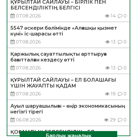
ҚҰРЫЛТАЙ САЙЛАУЫ – БІРЛІК ПЕН
БЕЛСЕНДІЛІКТІҢ БЕЛГІСІ
07.08.2026
14
0
5547 әскери бөлімінде «Алғашқы қызмет
күні» іс-шарасы өтті
07.08.2026
13
0
Қаржылық сауаттылықты арттыруға
бағытталған кездесу өтті
07.08.2026
13
0
ҚҰРЫЛТАЙ САЙЛАУЫ – ЕЛ БОЛАШАҒЫ
ҮШІН ЖАУАПТЫ ҚАДАМ
07.08.2026
19
0
Ауыл шаруашылығы – өңір экономикасының
негізгі тірегі
06.08.2026
29
0
ҚОҒАМДЫҚ БЕЛСЕНДІЛІК – ЕЛ
Барлық жаңалық