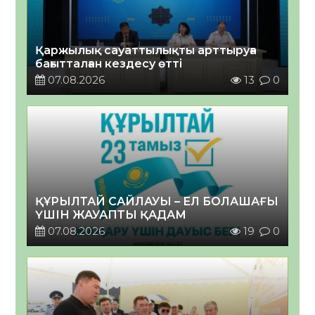
Қаржылық сауаттылықты арттыруға
бағытталған кездесу өтті
07.08.2026
13
0
ҚҰРЫЛТАЙ САЙЛАУЫ – ЕЛ БОЛАШАҒЫ
ҮШІН ЖАУАПТЫ ҚАДАМ
07.08.2026
19
0