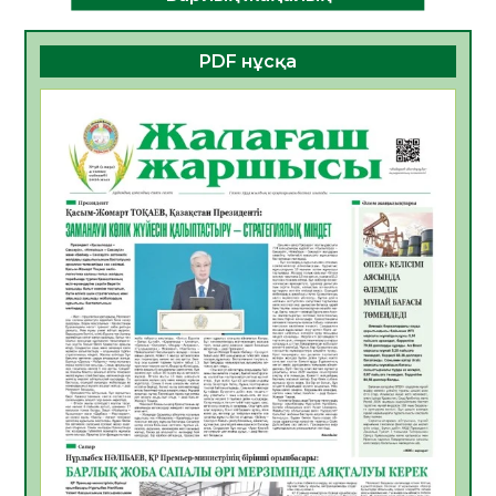
ДАМУЫНЫҢ НЕГІЗІ
06.08.2026
28
0
PDF нұсқа
ҚҰРЫЛТАЙ САЙЛАУЫ – БОЛАШАҚҚА
БАСТАР ЖАУАПТЫ ТАҢДАУ
06.08.2026
30
0
Инфекциялық ауруларға қарсы иммундау
жұмыстарының тиімділігі
06.08.2026
31
0
Көкжөтел ауруы туралы
06.08.2026
28
0
АПВ вакцинасы туралы мәлімет
06.08.2026
29
0
Open Air: Қызылорда облысы полиция
департаменті 20 мыңнан астам
көрерменнің қауіпсіздігін қамтамасыз етті
06.08.2026
40
0