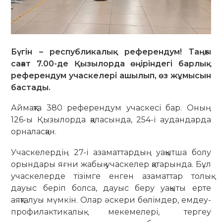
Бүгін – республикалық референдум! Таңғы
сағат 7.00-де Қызылорда өңіріндегі барлық
референдум учаскелері ашылып, өз жұмысын
бастады.
Аймақта 380 референдум учаскесі бар. Оның
126-ы Қызылорда қаласында, 254-і аудандарда
орналасқан.
Учаскелердің 27-і азаматтардың уақытша болу
орындары яғни жабық учаскелер қатарында. Бұл
учаскелерде тізімге енген азаматтар толық
дауыс беріп болса, дауыс беру уақыты ерте
аяқталуы мүмкін. Олар әскери бөлімдер, емдеу-
профилактикалық мекемелері, тергеу