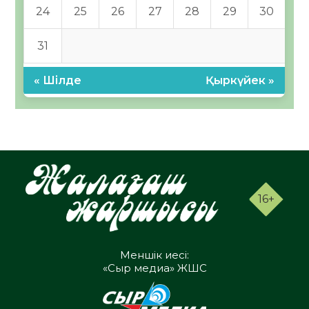
24
25
26
27
28
29
30
31
« Шілде
Қыркүйек »
16+
Меншік иесі:
«Сыр медиа» ЖШС