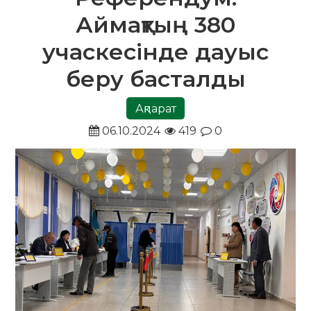
Аймақтың 380
учаскесінде дауыс
беру басталды
Ақпарат
06.10.2024
419
0