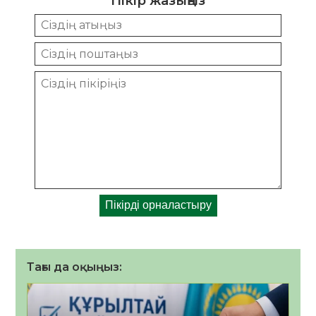
Пікір жазыңыз
Тағы да оқыңыз: