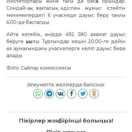
изоляторлары және тағы да басқа орындар.
Сондай-ақ, вахталық әдіспен жұмыс істейтін
мекемелердегі 6 учаскеде дауыс беру таңғы
6.00-де басталды.
Айта кетейік, өңірде 492 380 азамат дауыс
беруге құқылы. Тұрғындар кешкі 20.00-ге дейін
өз аумағындағы учаскелерге келіп дауыс бере
алады.
Фото: Сайлау комиссиясы
Әлеуметтік желілерде бөлісіңіз:
Пікірлер жоқ. Бірінші болыңыз!