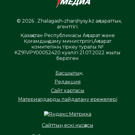
© 2026 . Zhalagash-zharshysy.kz ақпараттық
агенттігі.
Қазақстан Республикасы Ақпарат және
Қоғамдық даму министрлігі,Ақпарат
комитетінің тіркеу туралы №
KZ91VPY00052420 куәлігі 21.07.2022 жылы
берілген
Басшылық
Редакция
Сайт картасы
Материалдарды пайдалану ережелері
Сайттың ескі нұсқасы