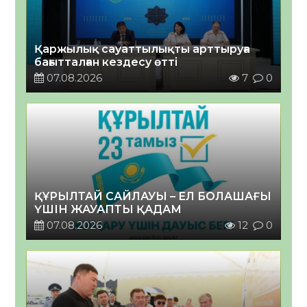
Қаржылық сауаттылықты арттыруға
бағытталған кездесу өтті
07.08.2026
7
0
ҚҰРЫЛТАЙ САЙЛАУЫ – ЕЛ БОЛАШАҒЫ
ҮШІН ЖАУАПТЫ ҚАДАМ
07.08.2026
12
0