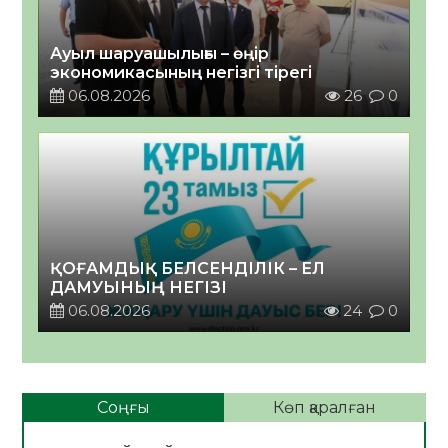
Ауыл шаруашылығы – өңір
экономикасының негізгі тірегі
06.08.2026
26
0
ҚОҒАМДЫҚ БЕЛСЕНДІЛІК – ЕЛ
ДАМУЫНЫҢ НЕГІЗІ
06.08.2026
24
0
Соңғы
Көп қаралған