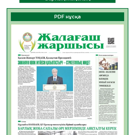
ДАМУЫНЫҢ НЕГІЗІ
06.08.2026
24
0
PDF нұсқа
ҚҰРЫЛТАЙ САЙЛАУЫ – БОЛАШАҚҚА
БАСТАР ЖАУАПТЫ ТАҢДАУ
06.08.2026
27
0
Инфекциялық ауруларға қарсы иммундау
жұмыстарының тиімділігі
06.08.2026
28
0
Көкжөтел ауруы туралы
06.08.2026
25
0
АПВ вакцинасы туралы мәлімет
06.08.2026
26
0
Open Air: Қызылорда облысы полиция
департаменті 20 мыңнан астам
көрерменнің қауіпсіздігін қамтамасыз етті
06.08.2026
38
0