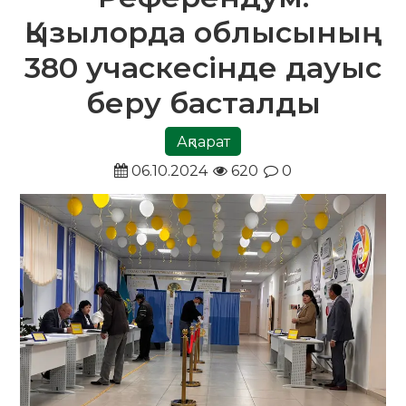
Қызылорда облысының
380 учаскесінде дауыс
беру басталды
Ақпарат
06.10.2024
620
0