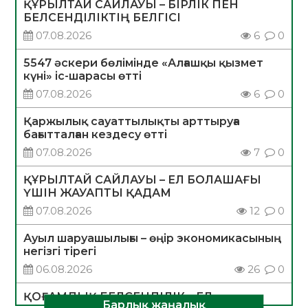
ҚҰРЫЛТАЙ САЙЛАУЫ – БІРЛІК ПЕН
БЕЛСЕНДІЛІКТІҢ БЕЛГІСІ
07.08.2026
6
0
5547 әскери бөлімінде «Алғашқы қызмет
күні» іс-шарасы өтті
07.08.2026
6
0
Қаржылық сауаттылықты арттыруға
бағытталған кездесу өтті
07.08.2026
7
0
ҚҰРЫЛТАЙ САЙЛАУЫ – ЕЛ БОЛАШАҒЫ
ҮШІН ЖАУАПТЫ ҚАДАМ
07.08.2026
12
0
Ауыл шаруашылығы – өңір экономикасының
негізгі тірегі
06.08.2026
26
0
ҚОҒАМДЫҚ БЕЛСЕНДІЛІК – ЕЛ
Барлық жаңалық