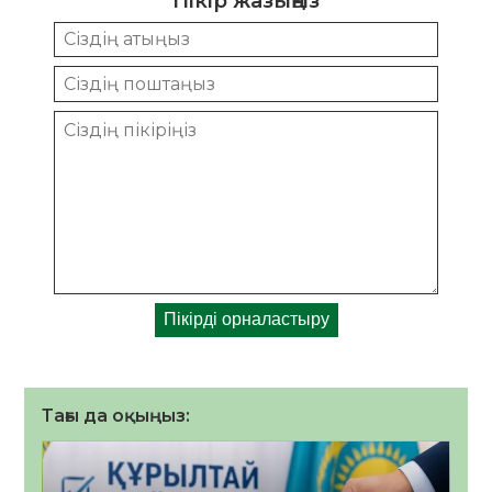
Пікір жазыңыз
Тағы да оқыңыз: