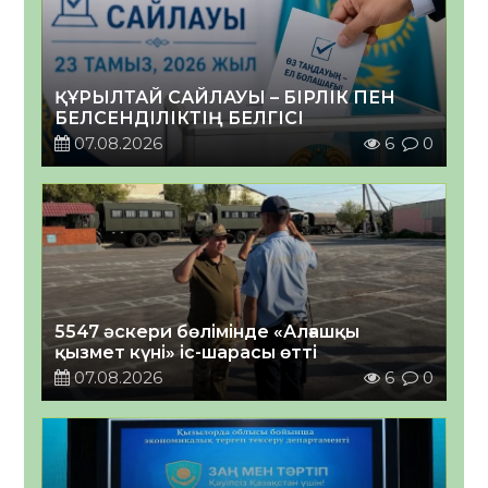
ҚҰРЫЛТАЙ САЙЛАУЫ – БІРЛІК ПЕН
БЕЛСЕНДІЛІКТІҢ БЕЛГІСІ
07.08.2026
6
0
5547 әскери бөлімінде «Алғашқы
қызмет күні» іс-шарасы өтті
07.08.2026
6
0