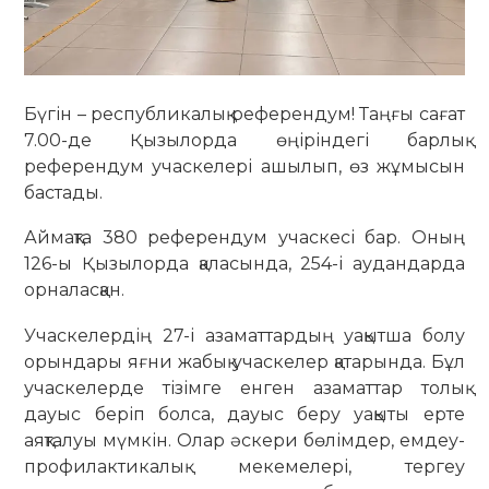
Бүгін – республикалық референдум! Таңғы сағат
7.00-де Қызылорда өңіріндегі барлық
референдум учаскелері ашылып, өз жұмысын
бастады.
Аймақта 380 референдум учаскесі бар. Оның
126-ы Қызылорда қаласында, 254-і аудандарда
орналасқан.
Учаскелердің 27-і азаматтардың уақытша болу
орындары яғни жабық учаскелер қатарында. Бұл
учаскелерде тізімге енген азаматтар толық
дауыс беріп болса, дауыс беру уақыты ерте
аяқталуы мүмкін. Олар әскери бөлімдер, емдеу-
профилактикалық мекемелері, тергеу