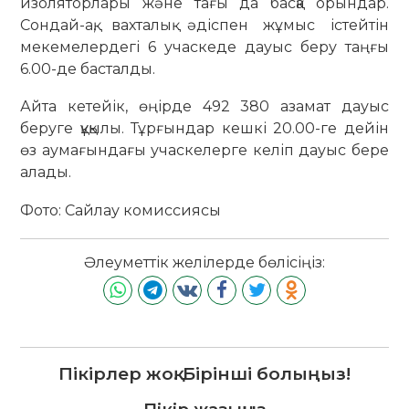
изоляторлары және тағы да басқа орындар.
Сондай-ақ, вахталық әдіспен жұмыс істейтін
мекемелердегі 6 учаскеде дауыс беру таңғы
6.00-де басталды.
Айта кетейік, өңірде 492 380 азамат дауыс
беруге құқылы. Тұрғындар кешкі 20.00-ге дейін
өз аумағындағы учаскелерге келіп дауыс бере
алады.
Фото: Сайлау комиссиясы
Әлеуметтік желілерде бөлісіңіз:
Пікірлер жоқ. Бірінші болыңыз!