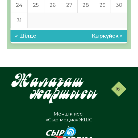
24
25
26
27
28
29
30
31
« Шілде
Қыркүйек »
16+
Меншік иесі:
«Сыр медиа» ЖШС