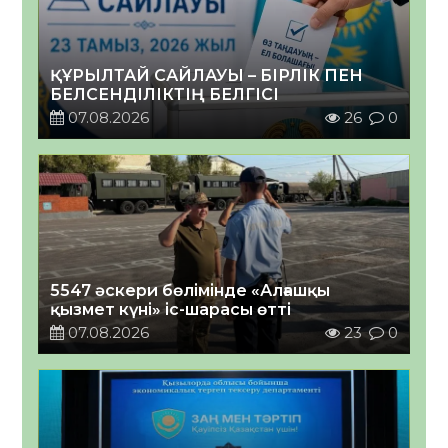
ҚҰРЫЛТАЙ САЙЛАУЫ – БІРЛІК ПЕН
БЕЛСЕНДІЛІКТІҢ БЕЛГІСІ
07.08.2026
26
0
5547 әскери бөлімінде «Алғашқы
қызмет күні» іс-шарасы өтті
07.08.2026
23
0