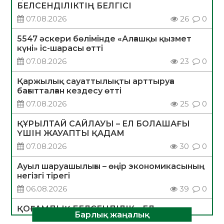
БЕЛСЕНДІЛІКТІҢ БЕЛГІСІ
07.08.2026
26
0
5547 әскери бөлімінде «Алғашқы қызмет
күні» іс-шарасы өтті
07.08.2026
23
0
Қаржылық сауаттылықты арттыруға
бағытталған кездесу өтті
07.08.2026
25
0
ҚҰРЫЛТАЙ САЙЛАУЫ – ЕЛ БОЛАШАҒЫ
ҮШІН ЖАУАПТЫ ҚАДАМ
07.08.2026
30
0
Ауыл шаруашылығы – өңір экономикасының
негізгі тірегі
06.08.2026
39
0
ҚОҒАМДЫҚ БЕЛСЕНДІЛІК – ЕЛ
Барлық жаңалық
ДАМУЫНЫҢ НЕГІЗІ