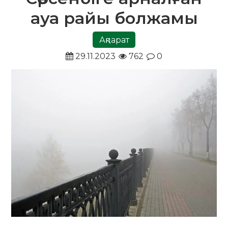
ауа райы болжамы
Ақпарат
29.11.2023
762
0