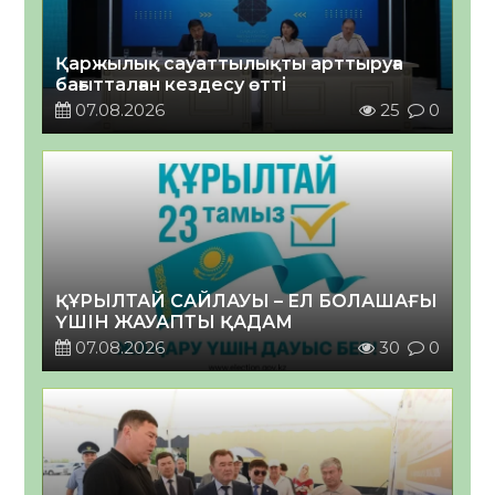
Қаржылық сауаттылықты арттыруға
бағытталған кездесу өтті
07.08.2026
25
0
ҚҰРЫЛТАЙ САЙЛАУЫ – ЕЛ БОЛАШАҒЫ
ҮШІН ЖАУАПТЫ ҚАДАМ
07.08.2026
30
0