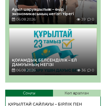
Ауыл шаруашылығы – өңір
экономикасының негізгі тірегі
06.08.2026
39
0
ҚОҒАМДЫҚ БЕЛСЕНДІЛІК – ЕЛ
ДАМУЫНЫҢ НЕГІЗІ
06.08.2026
36
0
Соңғы
Көп қаралған
ҚҰРЫЛТАЙ САЙЛАУЫ – БІРЛІК ПЕН