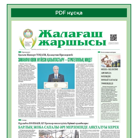
06.08.2026
36
0
PDF нұсқа
ҚҰРЫЛТАЙ САЙЛАУЫ – БОЛАШАҚҚА
БАСТАР ЖАУАПТЫ ТАҢДАУ
06.08.2026
38
0
Инфекциялық ауруларға қарсы иммундау
жұмыстарының тиімділігі
06.08.2026
40
0
Көкжөтел ауруы туралы
06.08.2026
36
0
АПВ вакцинасы туралы мәлімет
06.08.2026
36
0
Open Air: Қызылорда облысы полиция
департаменті 20 мыңнан астам
көрерменнің қауіпсіздігін қамтамасыз етті
06.08.2026
48
0