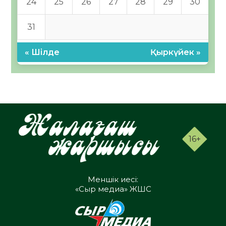
24
25
26
27
28
29
30
31
« Шілде
Қыркүйек »
16+
Меншік иесі:
«Сыр медиа» ЖШС