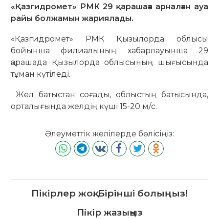
«Қазгидромет» РМК 29 қарашаға арналған ауа
райы болжамын жариялады.
«Қазгидромет» РМК Қызылорда облысы
бойынша филиалының хабарлауынша 29
қарашада Қызылорда облысының шығысында
тұман күтіледі.
Жел батыстан соғады, облыстың батысында,
орталығында желдің күші 15-20 м/с.
Әлеуметтік желілерде бөлісіңіз:
Пікірлер жоқ. Бірінші болыңыз!
Пікір жазыңыз