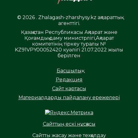
© 2026 . Zhalagash-zharshysy.kz ақпараттық
агенттігі.
Қазақстан Республикасы Ақпарат және
Қоғамдық даму министрлігі,Ақпарат
комитетінің тіркеу туралы №
KZ91VPY00052420 куәлігі 21.07.2022 жылы
берілген
Басшылық
Редакция
Сайт картасы
Материалдарды пайдалану ережелері
Сайттың ескі нұсқасы
Сайтты жасау және техқолдау