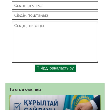
Тағы да оқыңыз: