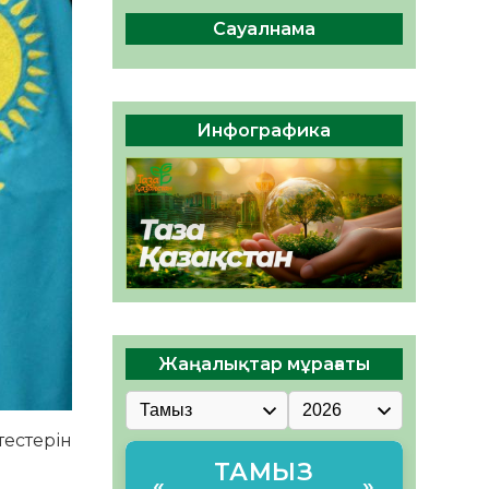
ы жаңа Құрылтай үшін дауыс
беруге дайын
Сауалнама
05.08.2026
34
0
ӘРБІР ДАУЫС – ҚОҒАМ
ДАМУЫНА ҚОСЫЛҒАН
Инфографика
ҮЛЕС
05.08.2026
41
0
Жаңалықтар мұрағаты
тестерін
ТАМЫЗ
«
»