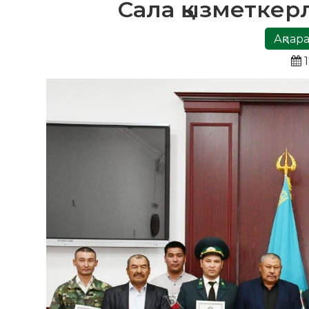
Сала қызметкерл
Ақпара
1