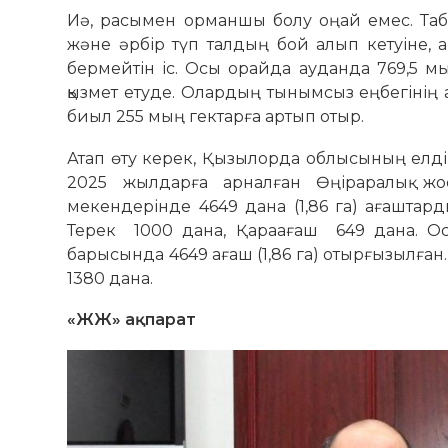
Иә, расымен орманшы болу оңай емес. Табиғ
және әрбір түп талдың бой алып кетуіне, а
бермейтін іс. Осы орайда ауданда 769,5 м
қызмет етуде. Олардың тынымсыз еңбегінің
биыл 255 мың гектарға артып отыр.
Атап өту керек, Қызылорда облысының елді
2025 жылдарға арналған Өңіраралық 
мекендерінде 4649 дана (1,86 га) ағашта
Терек 1000 дана, Қараағаш 649 дана. О
барысында 4649 ағаш (1,86 га) отырғызылған
1380 дана.
«ЖЖ» ақпарат