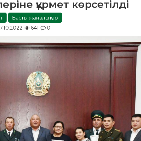
еріне құрмет көрсетілді
т
Басты жаңалықтар
7.10.2022
641
0