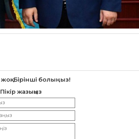
 жоқ. Бірінші болыңыз!
Пікір жазыңыз