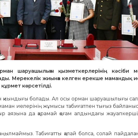
рман шаруашылығы қызметкерлерінің кәсіби м
ды. Мерекелік жиынға келген ерекше мамандық и
құрмет көрсетілді.
мен қиындығы болады. Ал осы орман шаруашылығы с
бұл маман иелерінің жұмысы табиғатпен тығыз байланыс
ыр аязына да қарамай қоғам алдындағы жауапкерші
жаңылмаймыз. Табиғатты қалай болса, солай пайдал