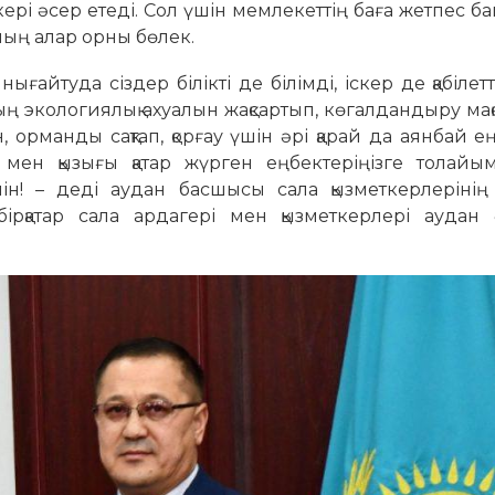
а кері әсер етеді. Сол үшін мемлекеттің баға жетпес б
ың алар орны бөлек.
ығайтуда сіздер білікті де білімді, іскер де қабілет
ың экологиялық ахуалын жақсартып, көгалдандыру ма
, орманды сақтап, қорғау үшін әрі қарай да аянбай е
ы мен қызығы қатар жүрген еңбектеріңізге толайы
ймін! – деді аудан басшысы сала қызметкерлеріні
бірқатар сала ардагері мен қызметкерлері аудан ә