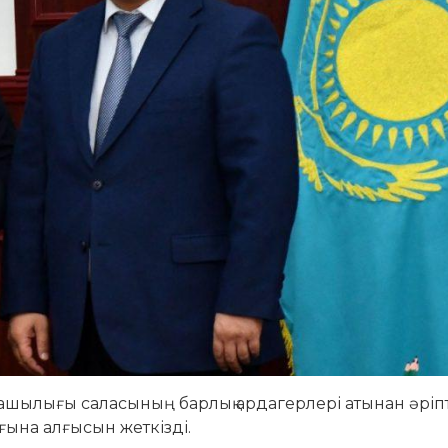
ашылығы саласының барлық ардагерлері атынан әріп
ғына алғысын жеткізді.