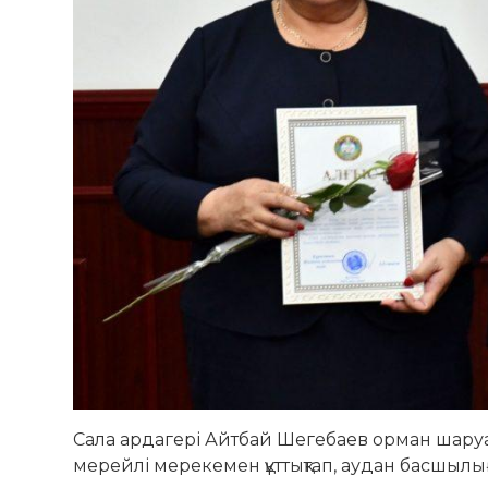
Сала ардагері Айтбай Шегебаев орман шару
мерейлі мерекемен құттықтап, аудан басшылы