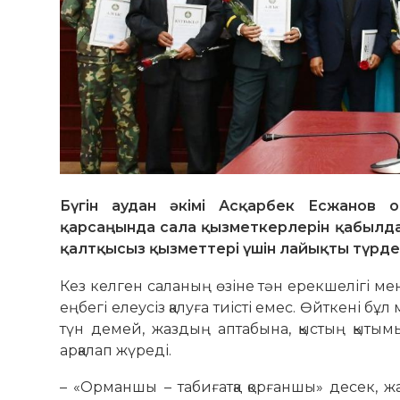
Бүгін аудан әкімі Асқарбек Есжанов о
қарсаңында сала қызметкерлерін қабылда
қалтқысыз қызметтері үшін лайықты түрде 
Кез келген саланың өзіне тән ерекшелігі 
еңбегі елеусіз қалуға тиісті емес. Өйткені 
түн демей, жаздың аптабына, қыстың қытым
арқалап жүреді.
– «Орманшы – табиғатқа қорғаншы» десек, 