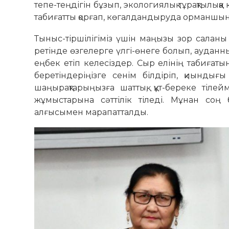
тепе-теңдігін бұзып, экологиялық тұрақтылыққ
табиғатты қорғап, көгалдандыруда орманшын
Тыныс-тіршілігіміз үшін маңызы зор саланы н
ретінде өзгелерге үлгі-өнеге болып, ауданн
еңбек етіп келесіздер. Сыр елінің табиғатын
беретіндеріңізге сенім білдіріп, қиындығ
шаңырақтарыңызға шаттық, құт-береке тіле
жұмыстарына сәттілік тіледі. Мұнан соң 
алғысымен марапатталды.