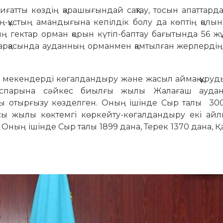
атты көздің қарашығындай сақтау, тосын апаттарда
ң-құстың амандығына кепілдік болу да көптің қолы
ың гектар орман қорын күтіп-баптау бағытында 56
 арқасында ауданның орманмен қамтылған жерлерді
 мекендерді көгалдандыру және жасыл аймақ құруд
жоспарына сәйкес биылғы жылы Жалағаш ауда
рды отырғызу көзделген. Оның ішінде Сыр талы 300
сы жылы көктемгі көркейту-көгалдандыру екі ай
. Оның ішінде Сыр талы 1899 дана, Терек 1370 дана, 