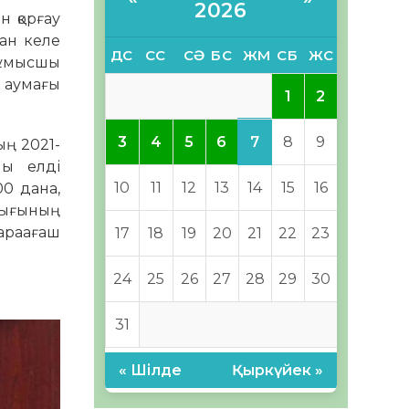
2026
н қорғау
нан келе
ДС
СС
СӘ
БС
ЖМ
СБ
ЖС
 жұмысшы
ң аумағы
1
2
7
3
4
5
6
8
9
ың 2021-
ны елді
10
11
12
13
14
15
16
0 дана,
лығының
Қараағаш
17
18
19
20
21
22
23
24
25
26
27
28
29
30
31
« Шілде
Қыркүйек »