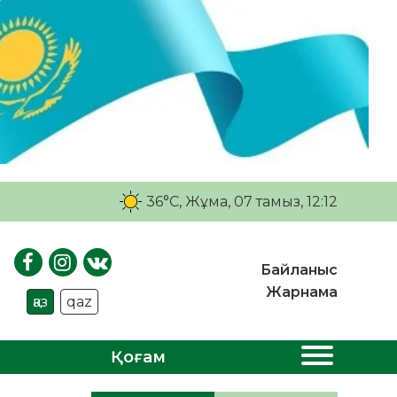
36°C
, Жұма, 07 тамыз, 12:12
Байланыс
Жарнама
қаз
qaz
Қоғам