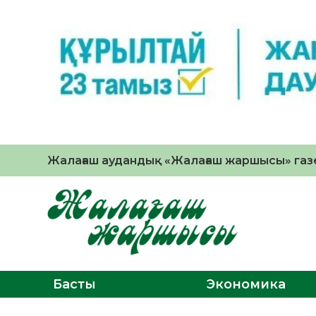
Жалағаш аудандық «Жалағаш жаршысы» газе
Басты
Экономика