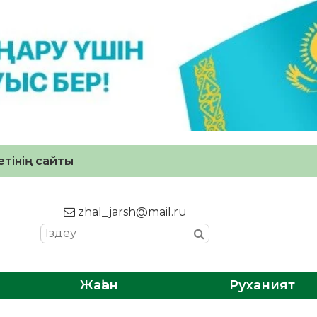
тінің сайты
zhal_jarsh@mail.ru
Жаһан
Руханият