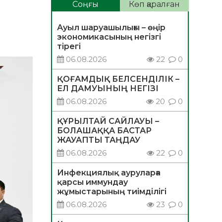
Соңғы
Көп қаралған
Ауыл шаруашылығы – өңір
экономикасының негізгі
тірегі
06.08.2026
22
0
ҚОҒАМДЫҚ БЕЛСЕНДІЛІК –
ЕЛ ДАМУЫНЫҢ НЕГІЗІ
06.08.2026
20
0
ҚҰРЫЛТАЙ САЙЛАУЫ –
БОЛАШАҚҚА БАСТАР
ЖАУАПТЫ ТАҢДАУ
06.08.2026
22
0
Инфекциялық ауруларға
қарсы иммундау
жұмыстарының тиімділігі
06.08.2026
23
0