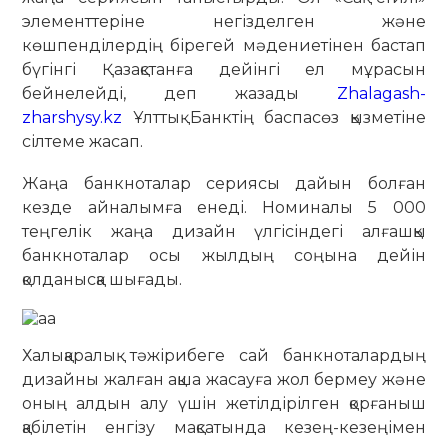
элементтеріне негізделген және
көшпенділердің бірегей мәдениетінен бастап
бүгінгі Қазақстанға дейінгі ел мұрасын
бейнелейді, деп жазады
Zhalagash-
zharshysy.kz
Ұлттық Банктің баспасөз қызметіне
сілтеме жасап.
Жаңа банкноталар сериясы дайын болған
кезде айналымға енеді. Номиналы 5 000
теңгелік жаңа дизайн үлгісіндегі алғашқы
банкноталар осы жылдың соңына дейін
қолданысқа шығады.
Халықаралық тәжірибеге сай банкноталардың
дизайны жалған ақша жасауға жол бермеу және
оның алдын алу үшін жетілдірілген қорғаныш
қабілетін енгізу мақсатында кезең-кезеңімен