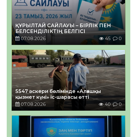
ҚҰРЫЛТАЙ САЙЛАУЫ – БІРЛІК ПЕН
БЕЛСЕНДІЛІКТІҢ БЕЛГІСІ
07.08.2026
45
0
5547 әскери бөлімінде «Алғашқы
қызмет күні» іс-шарасы өтті
07.08.2026
40
0