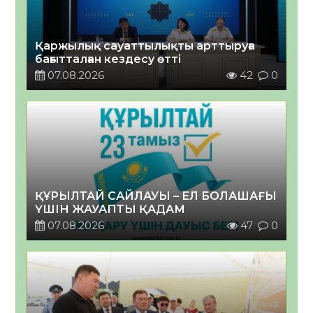
Қаржылық сауаттылықты арттыруға
бағытталған кездесу өтті
07.08.2026
42
0
ҚҰРЫЛТАЙ САЙЛАУЫ – ЕЛ БОЛАШАҒЫ
ҮШІН ЖАУАПТЫ ҚАДАМ
07.08.2026
47
0