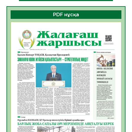
06.08.2026
52
0
PDF нұсқа
ҚҰРЫЛТАЙ САЙЛАУЫ – БОЛАШАҚҚА
БАСТАР ЖАУАПТЫ ТАҢДАУ
06.08.2026
54
0
Инфекциялық ауруларға қарсы иммундау
жұмыстарының тиімділігі
06.08.2026
56
0
Көкжөтел ауруы туралы
06.08.2026
54
0
АПВ вакцинасы туралы мәлімет
06.08.2026
55
0
Open Air: Қызылорда облысы полиция
департаменті 20 мыңнан астам
көрерменнің қауіпсіздігін қамтамасыз етті
06.08.2026
65
0