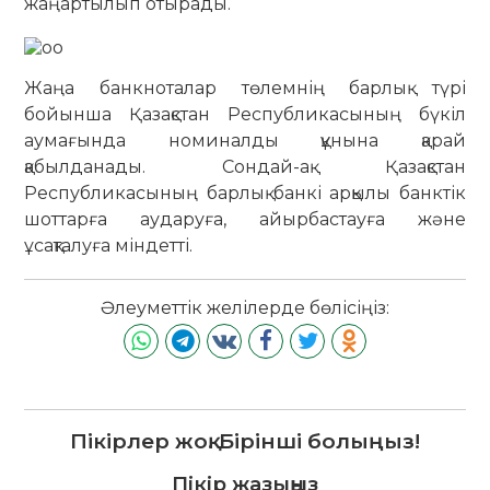
жаңартылып отырады.
Жаңа банкноталар төлемнің барлық түрі
бойынша Қазақстан Республикасының бүкіл
аумағында номиналды құнына қарай
қабылданады. Сондай-ақ Қазақстан
Республикасының барлық банкі арқылы банктік
шоттарға аударуға, айырбастауға және
ұсақталуға міндетті.
Әлеуметтік желілерде бөлісіңіз:
Пікірлер жоқ. Бірінші болыңыз!
Пікір жазыңыз