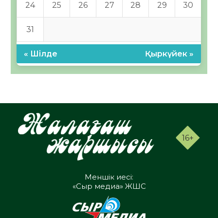
24
25
26
27
28
29
30
31
« Шілде
Қыркүйек »
16+
Меншік иесі:
«Сыр медиа» ЖШС