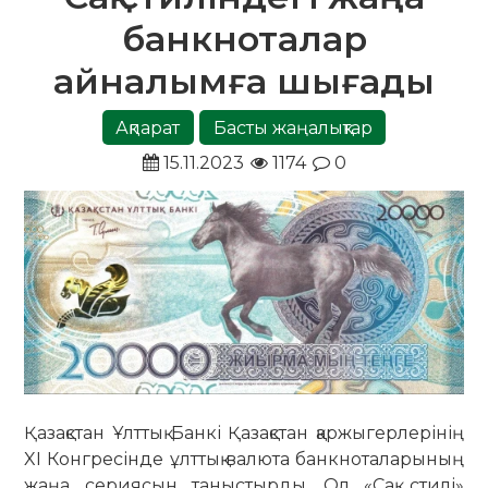
банкноталар
айналымға шығады
Ақпарат
Басты жаңалықтар
15.11.2023
1174
0
Қазақстан Ұлттық Банкі Қазақстан қаржыгерлерінің
XI Конгресінде ұлттық валюта банкноталарының
жаңа сериясын таныстырды. Ол «Сақ стилі»