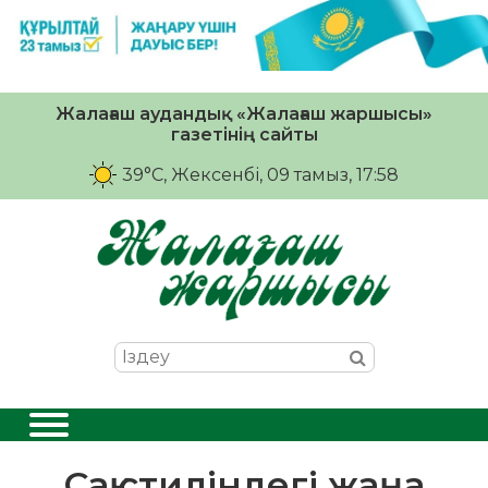
Жалағаш аудандық «Жалағаш жаршысы»
газетінің сайты
39°C
, Жексенбі, 09 тамыз, 17:58
Сақ стиліндегі жаңа