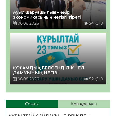
Ауыл шаруашылығы – өңір
экономикасының негізгі тірегі
06.08.2026
54
0
ҚОҒАМДЫҚ БЕЛСЕНДІЛІК – ЕЛ
ДАМУЫНЫҢ НЕГІЗІ
06.08.2026
52
0
Соңғы
Көп қаралған