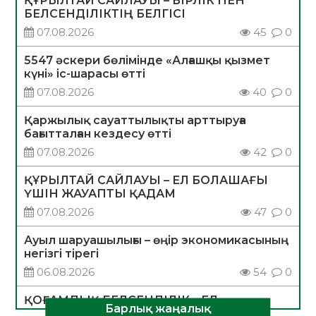
ҚҰРЫЛТАЙ САЙЛАУЫ – БІРЛІК ПЕН
БЕЛСЕНДІЛІКТІҢ БЕЛГІСІ
07.08.2026
45
0
5547 әскери бөлімінде «Алғашқы қызмет
күні» іс-шарасы өтті
07.08.2026
40
0
Қаржылық сауаттылықты арттыруға
бағытталған кездесу өтті
07.08.2026
42
0
ҚҰРЫЛТАЙ САЙЛАУЫ – ЕЛ БОЛАШАҒЫ
ҮШІН ЖАУАПТЫ ҚАДАМ
07.08.2026
47
0
Ауыл шаруашылығы – өңір экономикасының
негізгі тірегі
06.08.2026
54
0
ҚОҒАМДЫҚ БЕЛСЕНДІЛІК – ЕЛ
Барлық жаңалық
ДАМУЫНЫҢ НЕГІЗІ