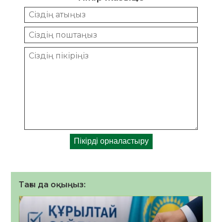
Тағы да оқыңыз: