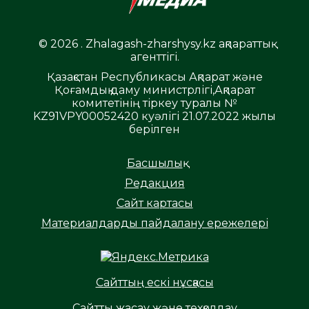
© 2026 . Zhalagash-zharshysy.kz ақпараттық
агенттігі.
Қазақстан Республикасы Ақпарат және
Қоғамдық даму министрлігі,Ақпарат
комитетінің тіркеу туралы №
KZ91VPY00052420 куәлігі 21.07.2022 жылы
берілген
Басшылық
Редакция
Сайт картасы
Материалдарды пайдалану ережелері
Сайттың ескі нұсқасы
Сайтты жасау және техқолдау