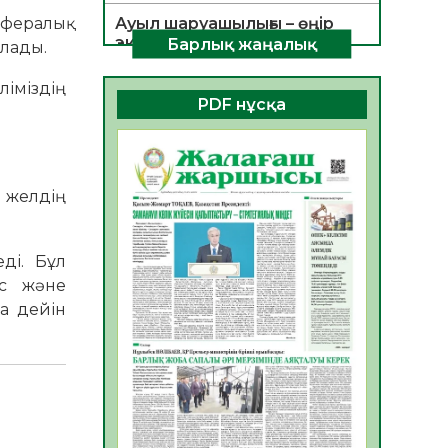
фералық
Ауыл шаруашылығы – өңір
экономикасының негізгі
Барлық жаңалық
олады.
тірегі
06.08.2026
26
0
ліміздің
PDF нұсқа
ҚОҒАМДЫҚ БЕЛСЕНДІЛІК –
ЕЛ ДАМУЫНЫҢ НЕГІЗІ
06.08.2026
24
0
 желдің
ҚҰРЫЛТАЙ САЙЛАУЫ –
БОЛАШАҚҚА БАСТАР
ЖАУАПТЫ ТАҢДАУ
ді. Бұл
06.08.2026
27
0
ыс және
ға дейін
Инфекциялық ауруларға
қарсы иммундау
жұмыстарының тиімділігі
06.08.2026
28
0
Көкжөтел ауруы туралы
06.08.2026
25
0