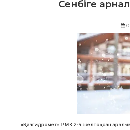
Сенбіге арна
0
«Қазгидромет» РМК 2-4 желтоқсан аралығ