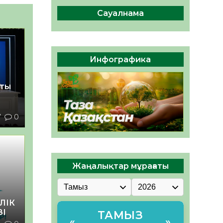
сақтау – әр азаматтың
міндеті
Сауалнама
05.08.2026
39
0
Руслан Рүстемұлы облыс
әкімінің кеңесшісі болып
Инфографика
тағайындалды
05.08.2026
37
0
қты
7
0
Жаңалықтар мұрағаты
ЛІК
ЗІ
ТАМЫЗ
«
»