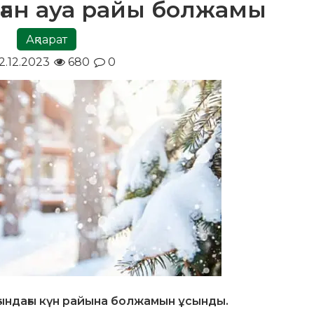
лған ауа райы болжамы
Ақпарат
2.12.2023
680
0
ындағы күн райына болжамын ұсынды.