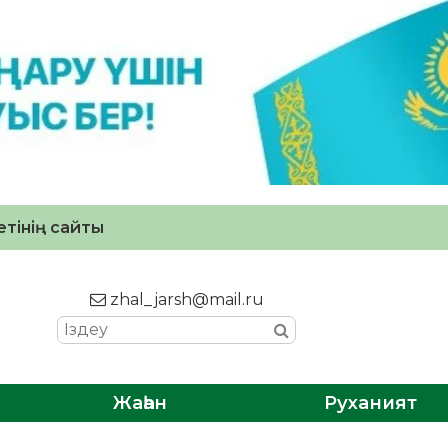
тінің сайты
zhal_jarsh@mail.ru
Жаһан
Руханият