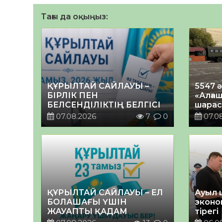
Тағы да оқыңыз:
ҚҰРЫЛТАЙ САЙЛАУЫ –
5547 
БІРЛІК ПЕН
«Алғаш
БЕЛСЕНДІЛІКТІҢ БЕЛГІСІ
шарас
07.08.2026
7
0
07.0
ҚҰРЫЛТАЙ САЙЛАУЫ – ЕЛ
Ауыл 
БОЛАШАҒЫ ҮШІН
эконо
ЖАУАПТЫ ҚАДАМ
тірегі