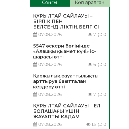
Соңғы
Көп қаралған
ҚҰРЫЛТАЙ САЙЛАУЫ –
БІРЛІК ПЕН
БЕЛСЕНДІЛІКТІҢ БЕЛГІСІ
07.08.2026
7
0
5547 әскери бөлімінде
«Алғашқы қызмет күні» іс-
шарасы өтті
07.08.2026
6
0
Қаржылық сауаттылықты
арттыруға бағытталған
кездесу өтті
07.08.2026
7
0
ҚҰРЫЛТАЙ САЙЛАУЫ – ЕЛ
БОЛАШАҒЫ ҮШІН
ЖАУАПТЫ ҚАДАМ
07.08.2026
13
0