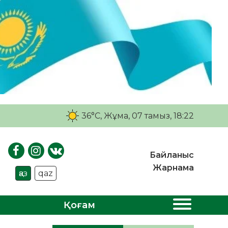
36°C
, Жұма, 07 тамыз, 18:22
Байланыс
Жарнама
қаз
qaz
Қоғам