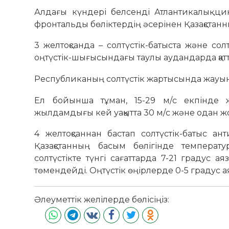
Алдағы күндері белсенді Атлантикалық 
фронтальды бөліктердің әсерінен Қазақстан
3 желтоқсанда – солтүстік-батыста және солт
оңтүстік-шығысындағы таулы аудандарда қа
Республиканың солтүстік жартысында жауын-ш
Ел бойынша тұман, 15-29 м/с екпінде ж
жылдамдығы кей уақытта 30 м/с және одан ж
4 желтоқсаннан бастап солтүстік-батыс а
Қазақстанның басым бөлігінде температу
солтүстікте түнгі сағаттарда 7-21 градус а
төмендейді. Оңтүстік өңірлерде 0-5 градус 
Әлеуметтік желілерде бөлісіңіз: