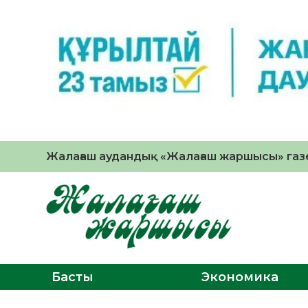
Жалағаш аудандық «Жалағаш жаршысы» газе
Басты
Экономика