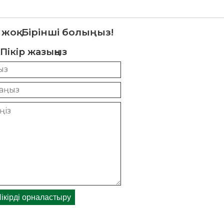
 жоқ. Бірінші болыңыз!
Пікір жазыңыз