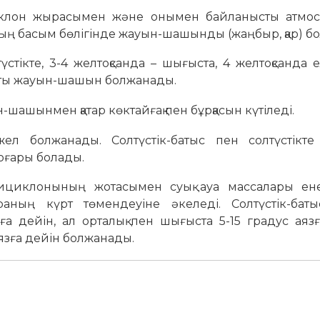
циклон жырасымен және онымен байланысты атмос
ның басым бөлігінде жауын-шашынды (жаңбыр, қар) б
үстікте, 3-4 желтоқсанда – шығыста, 4 желтоқсанда е
тты жауын-шашын болжанады.
ашынмен қатар көктайғақ пен бұрқасын күтіледі.
ел болжанады. Солтүстік-батыс пен солтүстікте
оғары болады.
нтициклонының жотасымен суық ауа массалары ене
раның күрт төмендеуіне әкеледі. Солтүстік-бат
язға дейін, ал орталық пен шығыста 5-15 градус аяз
аязға дейін болжанады.