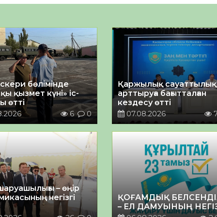
әскери бөлімінде
Қаржылық сауаттылы
қы қызмет күні» іс-
арттыруға бағытталған
ы өтті
кездесу өтті
8.2026
6
0
07.08.2026
шаруашылығы – өңір
микасының негізгі
ҚОҒАМДЫҚ БЕЛСЕНДІ
– ЕЛ ДАМУЫНЫҢ НЕГІ