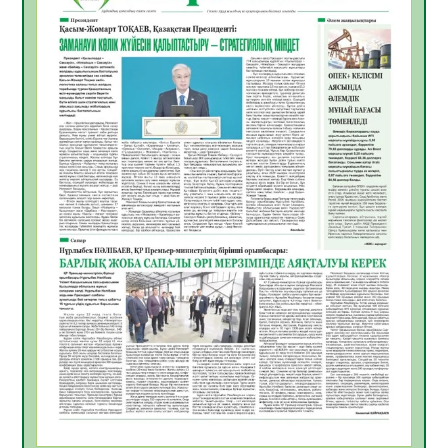
жұмыстарының тиімділігі
06.08.2026
58
0
Көкжөтел ауруы туралы
06.08.2026
56
0
АПВ вакцинасы туралы мәлімет
06.08.2026
57
0
Open Air: Қызылорда облысы полиция
департаменті 20 мыңнан астам
көрерменнің қауіпсіздігін қамтамасыз етті
06.08.2026
67
0
ҚЫЗЫЛОРДАДА «САНАЛЫ ҰРПАҚ –
ЖАРҚЫН БОЛАШАҚ» АТТЫ КЕҢЕЙТІЛГЕН
МӘЖІЛІС ӨТТІ
05.08.2026
70
0
Қазақстан Орталық Азиядағы көшуге ең
қолайлы ел атанды