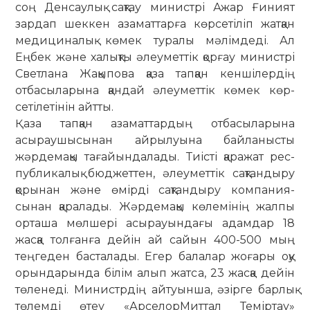
соң Денсаулық сақтау министрі Ажар Ғиният
зардап шеккен азаматтарға көрсетіліп жатқан
медициналық көмек туралы мәлімдеді. Ал
Еңбек және халықты әлеуметтік қорғау министрі
Светлана Жақыпова қаза тапқан кеншілердің
отбасыларына қандай әлеуметтік көмек көр­
сетілетінін айтты.
Қаза тапқан азаматтардың от­ба­­сыларына
асыраушысынан ай­ры­луына байланысты
жәрде­мақы тағайындалады. Тиісті қаражат рес­
публикалық бюджет­тен, әлеу­меттік сақтандыру
қорынан және өмірді сақтандыру компания­
сынан қаралады. Жәрдемақы көле­мі­нің жалпы
орташа мөлшері асырауын­дағы адамдар 18
жасқа толғанға дейін ай сайын 400-500 мың
теңгеден басталады. Егер балалар жоғары оқу
орындарында білім алып жатса, 23 жасқа дейін
төленеді. Министрдің айтуынша, әзірге барлық
төлемді өтеу «АрселорМиттал Теміртау»