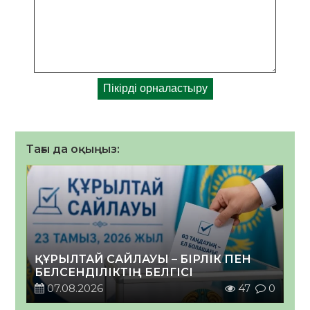
Тағы да оқыңыз:
ҚҰРЫЛТАЙ САЙЛАУЫ – БІРЛІК ПЕН
БЕЛСЕНДІЛІКТІҢ БЕЛГІСІ
07.08.2026
47
0