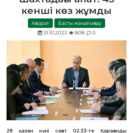
кенші көз жұмды
Ақпарат
Басты жаңалықтар
31.10.2023
808
0
28 қазан күні сағат 02.33-те Қарағанды