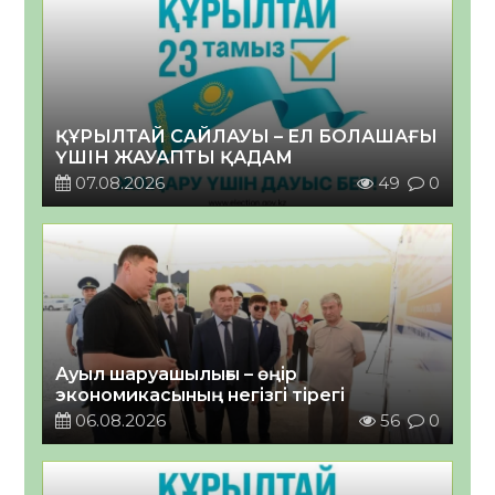
ҚҰРЫЛТАЙ САЙЛАУЫ – ЕЛ БОЛАШАҒЫ
ҮШІН ЖАУАПТЫ ҚАДАМ
07.08.2026
49
0
Ауыл шаруашылығы – өңір
экономикасының негізгі тірегі
06.08.2026
56
0