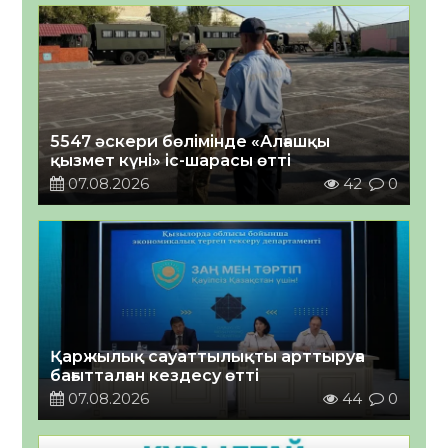
5547 әскери бөлімінде «Алғашқы
қызмет күні» іс-шарасы өтті
07.08.2026
42
0
Қаржылық сауаттылықты арттыруға
бағытталған кездесу өтті
07.08.2026
44
0