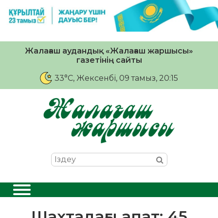
Жалағаш аудандық «Жалағаш жаршысы»
газетінің сайты
33°C
, Жексенбі, 09 тамыз, 20:15
Шахтадағы апат: 45