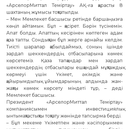
«Арсе­лор­Миттал Теміртау» АҚ-ға қарасты 8
шахтаның жұмысы тоқтатылды.
– Мен Мемлекет басшысы ретінде баршаңызға
көңіл айтамын. Бұл – қасірет. Бәрін түсінемін.
Апат болды. Апаттың кесірінен көптеген адам
қаза тапты. Сондықтан бұл жерге арнайы келдім.
Тиісті шаралар қабылдаймыз, соның ішінде
зардап шеккендердің отбасыларына көмек
көрсетеміз. Қаза тапқандар мен зардап
шеккендердің отбасылары ешқандай мұқтаждық
көрмеуі үшін Үкімет, әкімдік және
қайырымдылық ұйымдарының алдында жан-
жақты көмек көрсету міндеті тұр, – деді
Мемлекет басшысы.
Президент «АрселорМиттал Те­мір­тау»
компаниясымен инвести­циялық
ынтымақтастықты тоқтату жөнінде тапсырма берді.
– Бұл мекеме Үкіметпен және кәсіпорынмен