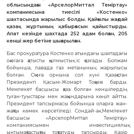
облысындағы «АрселорМиттал Теміртау»
компаниясына тиесілі «Костенко»
шахтасында жарылыс болды. Қайғылы жағдай
қазақ жұртының қабырғасын қайыстырды.
Апат кезінде шахтада 252 адам болған, 205
кенші жер бетіне шығарылған.
Бас прокуратура Костенко атын­дағы шахтадағы
оқиғаға қатысты қылмыстық іс қозғады. Болжам
бойынша, лавада газ метанының жарылысы
болған. Оқиға орнына сол күні Қазақстан
Президенті Қасым-Жомарт Тоқаев барды.
Мемлекет басшысы қаза болған кеншілердің
туған-туыстары мен жақындарына көңіл айтты.
Президент тапсырмасы бойынша оларға жан-
жақты көмек көрсетіледі. Сондай-ақ Мемлекет
басшысы «АрселорМиттал Темір­тау»
компаниясымен инвести­ция­лық
ынтымақтастықты тоқ­­татуды тапсырды. Қазір