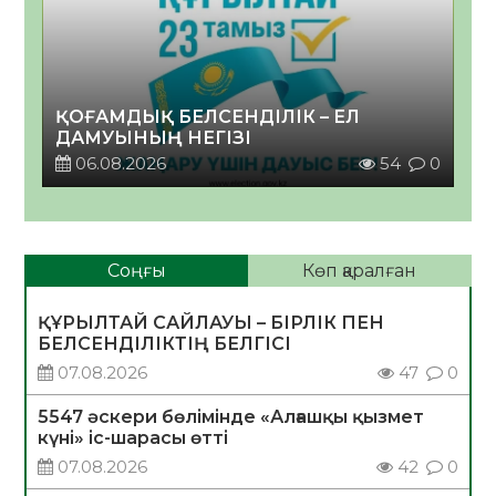
ҚОҒАМДЫҚ БЕЛСЕНДІЛІК – ЕЛ
ДАМУЫНЫҢ НЕГІЗІ
06.08.2026
54
0
Соңғы
Көп қаралған
ҚҰРЫЛТАЙ САЙЛАУЫ – БІРЛІК ПЕН
БЕЛСЕНДІЛІКТІҢ БЕЛГІСІ
07.08.2026
47
0
5547 әскери бөлімінде «Алғашқы қызмет
күні» іс-шарасы өтті
07.08.2026
42
0