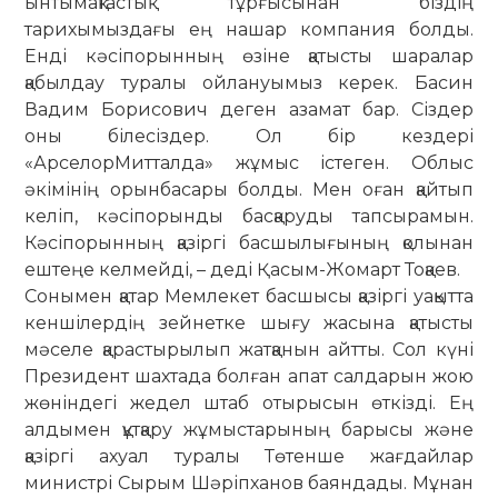
ынтымақтастық тұр­ғы­сынан біздің
тарихымыздағы ең нашар компания болды.
Енді кәсіп­орынның өзіне қатысты шаралар
қабылдау туралы ойлануымыз ке­рек. Басин
Вадим Борисович деген азамат бар. Сіздер
оны білесіздер. Ол бір кездері
«АрселорМитталда» жұмыс істеген. Облыс
әкімінің орынбасары болды. Мен оған қайтып
келіп, кәсіпорынды басқаруды тап­сырамын.
Кәсіпорынның қазіргі бас­шылығының қолынан
ештеңе келмейді, – деді Қасым-Жомарт Тоқаев.
Сонымен қатар Мемлекет бас­шысы қазіргі уақытта
кеншілердің зейнетке шығу жасына қатысты
мәселе қарастырылып жатқанын айтты. Сол күні
Президент шахтада болған апат салдарын жою
жөніндегі жедел штаб отырысын өткізді. Ең
алдымен құтқару жұмыстарының барысы және
қазіргі ахуал туралы Төтенше жағдайлар
министрі Сырым Шәріпханов баяндады. Мұнан