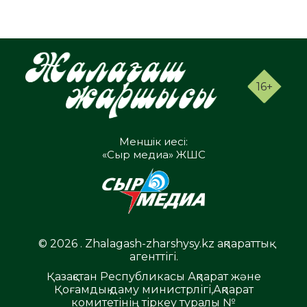
16+
Меншік иесі:
«Сыр медиа» ЖШС
© 2026 . Zhalagash-zharshysy.kz ақпараттық
агенттігі.
Қазақстан Республикасы Ақпарат және
Қоғамдық даму министрлігі,Ақпарат
комитетінің тіркеу туралы №