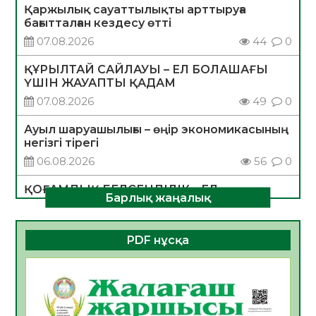
Қаржылық сауаттылықты арттыруға
бағытталған кездесу өтті
07.08.2026
44
0
ҚҰРЫЛТАЙ САЙЛАУЫ – ЕЛ БОЛАШАҒЫ
ҮШІН ЖАУАПТЫ ҚАДАМ
07.08.2026
49
0
Ауыл шаруашылығы – өңір экономикасының
негізгі тірегі
06.08.2026
56
0
ҚОҒАМДЫҚ БЕЛСЕНДІЛІК – ЕЛ
Барлық жаңалық
ДАМУЫНЫҢ НЕГІЗІ
06.08.2026
54
0
PDF нұсқа
ҚҰРЫЛТАЙ САЙЛАУЫ – БОЛАШАҚҚА
БАСТАР ЖАУАПТЫ ТАҢДАУ
06.08.2026
56
0
Инфекциялық ауруларға қарсы иммундау