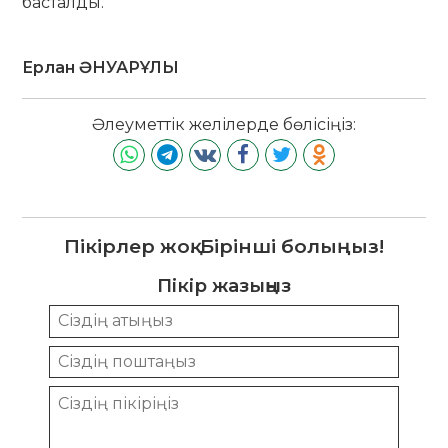
басталды.
Ерлан ӘНУАРҰЛЫ
Әлеуметтік желілерде бөлісіңіз:
Пікірлер жоқ. Бірінші болыңыз!
Пікір жазыңыз