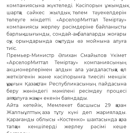
компаниясына жүктеледі. Кәсіпорын ұжымдық
шартқа сәйкес жылдық төлем тәуекелдерін
төлеуге міндетті. «АрселорМиттал Теміртау»
ком­паниясы жерлеу рәсімдеріне бай­ланысты
барлық шығынды, сон­дай-ақ балаларды жоғары
оқу орын­дарында оқытуды өз мойнына алуға
тиіс.
Премьер-Министр Әлихан Сма­йы­лов Үкімет
«АрселорМиттал Те­міртау» компаниясының
акцио­нер­лерімен алдын ала уағдалас­тыққа қол
жеткізгенін және кәсіпорынға тиесілі меншік
құқығын Қазақстан Республикасының пайдасына
беру жөніндегі мәмілені ресімдеу процесі
аяқталуға жақын екенін баяндады.
Айта кетейік, Мемлекет басшысы 29 қазан
Жалпыұлттық аза тұту күні деп жариялады.
Қарағанды облысы «Костенко» шахтасында қаза
тапқан кеншілерді жерлеу рәсімі кеше