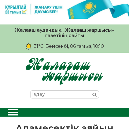
Жалағаш аудандық «Жалағаш жаршысы»
газетінің сайты
31°C
, Бейсенбі, 06 тамыз, 10:10
Аламесектік ағайын