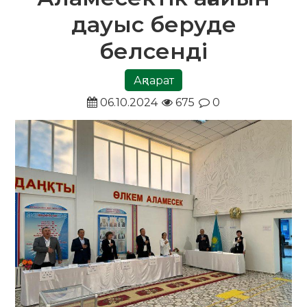
дауыс беруде
белсенді
Ақпарат
06.10.2024
675
0