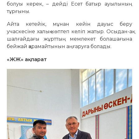
болуы керек, – дейді Есет батыр ауылының
тұрғыны.
Айта кетейік, мұнан кейін дауыс беру
учаскесіне халық көптеп келіп жатыр. Осыдан-ақ
шалғайдағы жұрттың мемлекет болашағына
бейжай қарамайтынын аңғаруға болады.
«ЖЖ» ақпарат