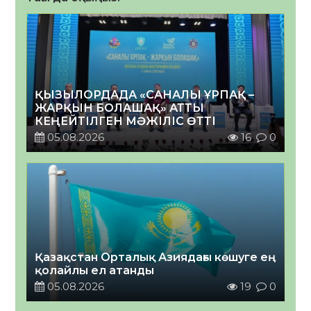
ҚЫЗЫЛОРДАДА «САНАЛЫ ҰРПАҚ –
ЖАРҚЫН БОЛАШАҚ» АТТЫ
КЕҢЕЙТІЛГЕН МӘЖІЛІС ӨТТІ
05.08.2026
16
0
Қазақстан Орталық Азиядағы көшуге ең
қолайлы ел атанды
05.08.2026
19
0