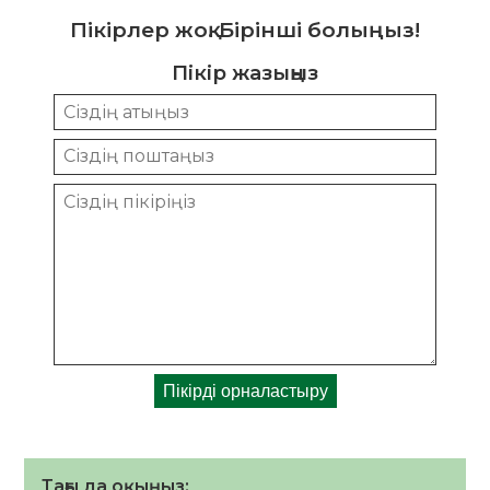
Пікірлер жоқ. Бірінші болыңыз!
Пікір жазыңыз
Тағы да оқыңыз: