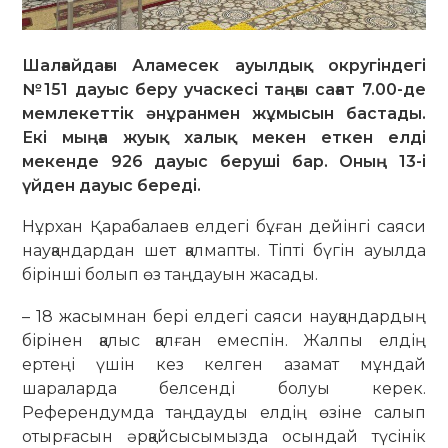
Шалғайдағы Аламесек ауылдық округіндегі
№151 дауыс беру учаскесі таңғы сағат 7.00-де
мемлекеттік әнұранмен жұмысын бастады.
Екі мыңға жуық халық мекен еткен елді
мекенде 926 дауыс беруші бар. Оның 13-і
үйден дауыс береді.
Нұрхан Қарабалаев елдегі бұған дейінгі саяси
науқандардан шет қалмапты. Тіпті бүгін ауылда
бірінші болып өз таңдауын жасады.
– 18 жасымнан бері елдегі саяси науқандардың
бірінен қалыс қалған емеспін. Жалпы елдің
ертеңі үшін кез келген азамат мұндай
шараларда белсенді болуы керек.
Референдумда таңдауды елдің өзіне салып
отырғасын әрқайсысымызда осындай түсінік