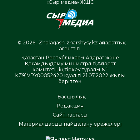
«Сыр медиа» ЖШС
© 2026 . Zhalagash-zharshysy.kz ақпараттық
агенттігі.
Қазақстан Республикасы Ақпарат және
Қоғамдық даму министрлігі,Ақпарат
комитетінің тіркеу туралы №
KZ91VPY00052420 куәлігі 21.07.2022 жылы
берілген
Басшылық
Редакция
Сайт картасы
Материалдарды пайдалану ережелері