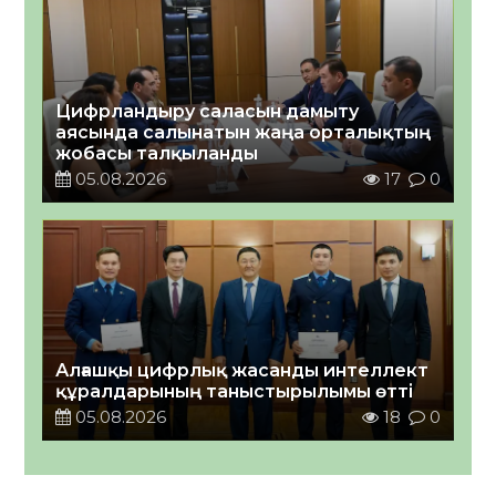
Цифрландыру саласын дамыту
аясында салынатын жаңа орталықтың
жобасы талқыланды
05.08.2026
17
0
Алғашқы цифрлық жасанды интеллект
құралдарының таныстырылымы өтті
05.08.2026
18
0