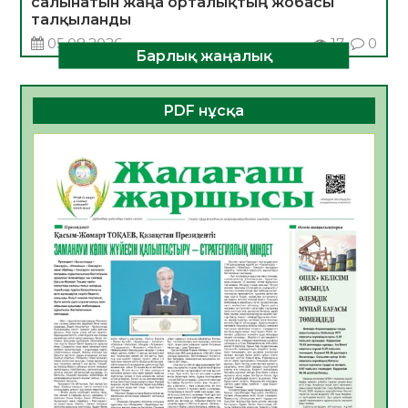
салынатын жаңа орталықтың жобасы
талқыланды
05.08.2026
17
0
Барлық жаңалық
Алғашқы цифрлық жасанды интеллект
құралдарының таныстырылымы өтті
PDF нұсқа
05.08.2026
18
0
Қазақстандықтардың 72,3%-ы жаңа
Құрылтай үшін дауыс беруге дайын
05.08.2026
19
0
ӘРБІР ДАУЫС – ҚОҒАМ ДАМУЫНА
ҚОСЫЛҒАН ҮЛЕС
05.08.2026
26
0
ҚҰРЫЛТАЙ САЙЛАУЫ – БІРЛІК ПЕН
ЖАУАПКЕРШІЛІККЕ БАСТАЙТЫН ҚАДАМ
05.08.2026
24
0
Мектептен – Ұлттық ұлан сапына