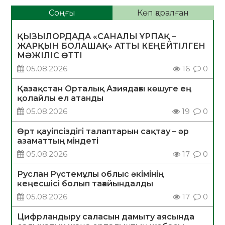
Соңғы
Көп қаралған
ҚЫЗЫЛОРДАДА «САНАЛЫ ҰРПАҚ –
ЖАРҚЫН БОЛАШАҚ» АТТЫ КЕҢЕЙТІЛГЕН
МӘЖІЛІС ӨТТІ
05.08.2026
16
0
Қазақстан Орталық Азиядағы көшуге ең
қолайлы ел атанды
05.08.2026
19
0
Өрт қауіпсіздігі талаптарын сақтау – әр
азаматтың міндеті
05.08.2026
17
0
Руслан Рүстемұлы облыс әкімінің
кеңесшісі болып тағайындалды
05.08.2026
17
0
Цифрландыру саласын дамыту аясында