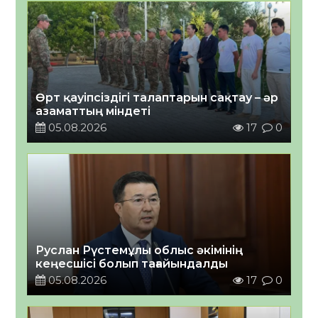
Өрт қауіпсіздігі талаптарын сақтау – әр
азаматтың міндеті
05.08.2026
17
0
Руслан Рүстемұлы облыс әкімінің
кеңесшісі болып тағайындалды
05.08.2026
17
0