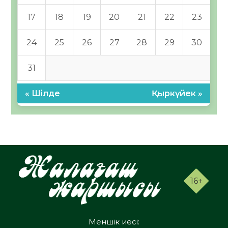
17
18
19
20
21
22
23
24
25
26
27
28
29
30
31
« Шілде
Қыркүйек »
16+
Меншік иесі: