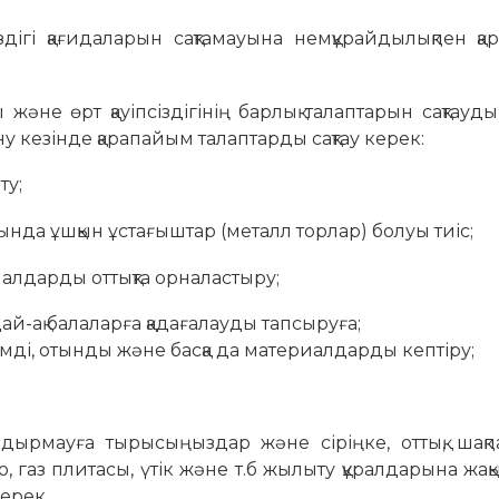
дігі қағидаларын сақтамауына немқұрайдылықпен қ
не өрт қауіпсіздігінің барлық талаптарын сақтауд
у кезінде қарапайым талаптарды сақтау керек:
ту;
ында ұшқын ұстағыштар (металл торлар) болуы тиіс;
иалдарды оттықта орналастыру;
дай-ақ балаларға қадағалауды тапсыруға;
 отынды және басқа да материалдарды кептіру;
дырмауға тырысыңыздар және сіріңке, оттық, шақпа
ю, газ плитасы, үтік және т.б жылыту құралдарына жа
ерек.