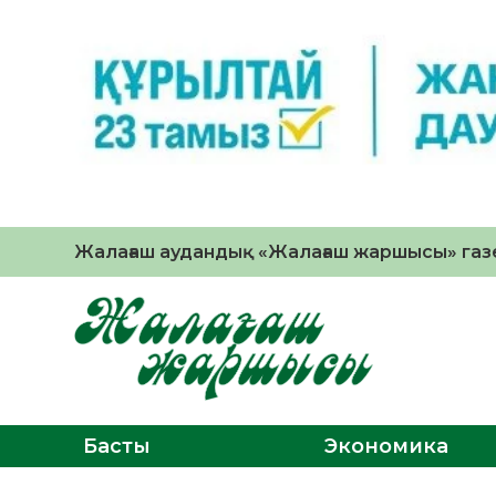
Жалағаш аудандық «Жалағаш жаршысы» газе
Басты
Экономика