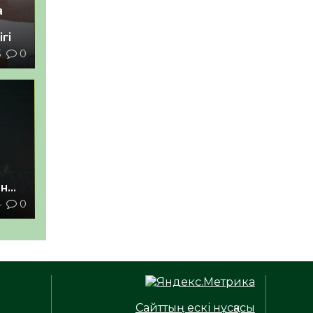
а
гі
3
0
ан
4
0
з
Сайттың ескі нұсқасы