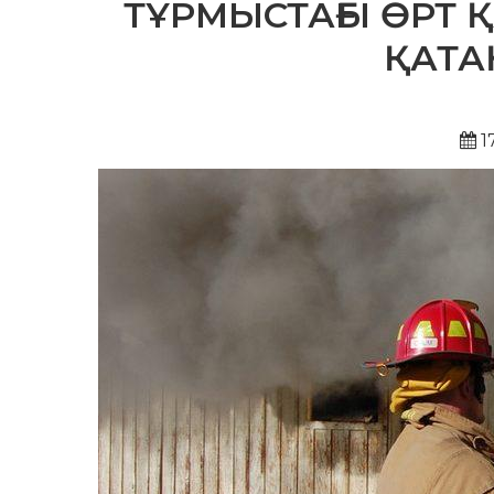
ТҰРМЫСТАҒЫ ӨРТ Қ
ҚАТА
1