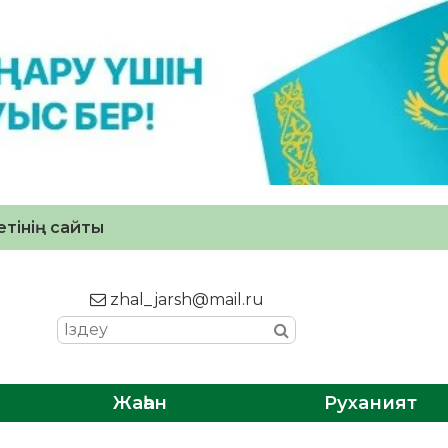
тінің сайты
zhal_jarsh@mail.ru
Жаһан
Руханият