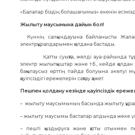
«Балалар біздің болашағымыз» екенін есіміз
Жылыту маусымына дайын бол
!
Күннің салқындауына байланысты Жала
электрқұралдарымен қолдана бастады.
Қатты суықта, желді ауа-райында тұрғы
электр жылытқыштар және т.б., кейде қолдан
бақылаусыз өрттің пайда болуына әкелуі 
қауіпсіздігі ережелерін сақтау қажет.
Пешпен қолдану кезінде қауіпсіздік ереже
– жылыту маусымының басында жылыту құрал
– жылыту маусымы басталар алдында жеке үй 
– пешті қыздыруға және қатты отынмен пе