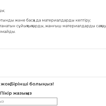
ды;
тынды және басқа да материалдарды кептіру;
танатын сұйықтықтарды, жанғыш материалдарды сақта
олмайды.
 жоқ. Бірінші болыңыз!
Пікір жазыңыз