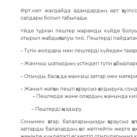
Өрт-көп жағдайда адамдардың өрт қауіпсіз
салдары болып табылады.
Үйде тұрған пештер жарамды күйде болуы жә
отырып жабдықталуы тиіс. Пештерді пайдалан
– Түтін жолдары мен пештерді күйеден тазар
– Жанғыш шатырдың үстіндегі түтін құбырлар
– Отынды, басқа да жанғыш заттар мен матер
– Жанып жатқан пешті қараусыз қалдыруға, сон
– Пештерде және олардың жанында киімді,
– Пештерді қыздыру.
Сонымен қатар, балаларыңызды қараусыз қал
заттарды балалардың қол жетпейтін жерге қо
жөнінде күнделікті ескертіп отыруларыңыз к