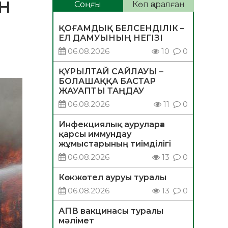
ЫН
Соңғы
Көп қаралған
ҚОҒАМДЫҚ БЕЛСЕНДІЛІК –
ЕЛ ДАМУЫНЫҢ НЕГІЗІ
06.08.2026
10
0
ҚҰРЫЛТАЙ САЙЛАУЫ –
БОЛАШАҚҚА БАСТАР
ЖАУАПТЫ ТАҢДАУ
06.08.2026
11
0
Инфекциялық ауруларға
қарсы иммундау
жұмыстарының тиімділігі
06.08.2026
13
0
Көкжөтел ауруы туралы
06.08.2026
13
0
АПВ вакцинасы туралы
мәлімет