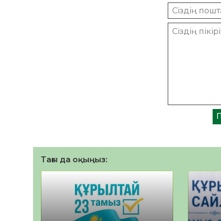
Тағы да оқыңыз: