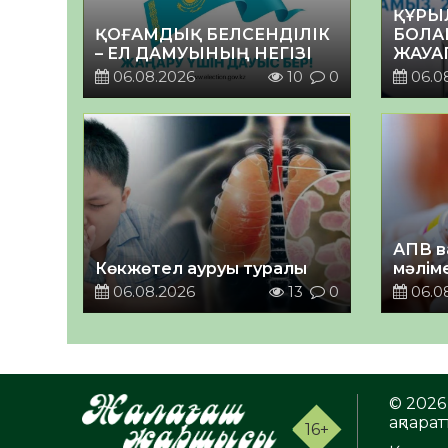
ҚҰРЫ
ҚОҒАМДЫҚ БЕЛСЕНДІЛІК
БОЛА
– ЕЛ ДАМУЫНЫҢ НЕГІЗІ
ЖАУА
06.08.2026
10
0
06.0
АПВ в
Көкжөтел ауруы туралы
мәлім
06.08.2026
13
0
06.0
© 2026 
ақпаратт
16+