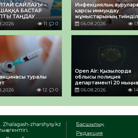
ЛТАЙ САЙЛАУЫ –
Инфекциялық ауруларғ
ШАҚҚА БАСТАР
қарсы иммундау
ПТЫ ТАҢДАУ
жұмыстарының тиімділі
8.2026
11
0
06.08.2026
1
Open Air: Қызылорда
акцинасы туралы
облысы полиция
ет
департаменті 20 мыңн
астам көрерменнің
8.2026
12
0
06.08.2026
1
қауіпсіздігін қамтамасы
етті
. Zhalagash-zharshysy.kz
Басшылық
ық агенттігі.
Редакция