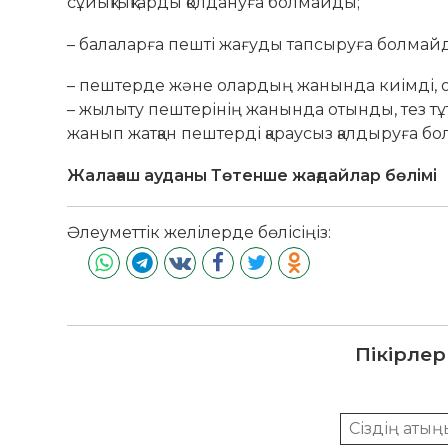
сұйықтықтарды қолдануға болмайды;
– балаларға пешті жағуды тапсыруға болмай
– пештерде және олардың жанында киімді, о
– жылыту пештерінің жанында отынды, тез тұ
жанып жатқан пештерді қараусыз қалдыруға б
Жалағаш ауданы Төтенше жағдайлар бөлімі
Әлеуметтік желілерде бөлісіңіз:
Пікірлер