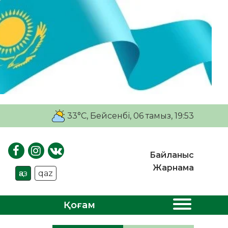
33°C
, Бейсенбі, 06 тамыз, 19:53
Байланыс
Жарнама
қаз
qaz
Қоғам