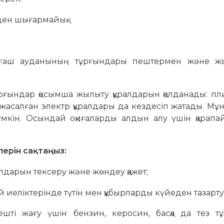
ден шығармайық.
ғаш ауданының тұрғындары пештермен және ж
ндар қосымша жылыту құралдарын қолданады: пли
 жасалған электр құралдары да кездесіп жатады. Мұ
мүмкін. Осындай оқиғаларды алдын алу үшін қарапа
лерін сақтаңыз:
дарын тексеру және жөндеу қажет;
иеліктерінде түтін мен құбырларды күйеден тазарту 
шті жағу үшін бензин, керосин, басқа да тез тұ