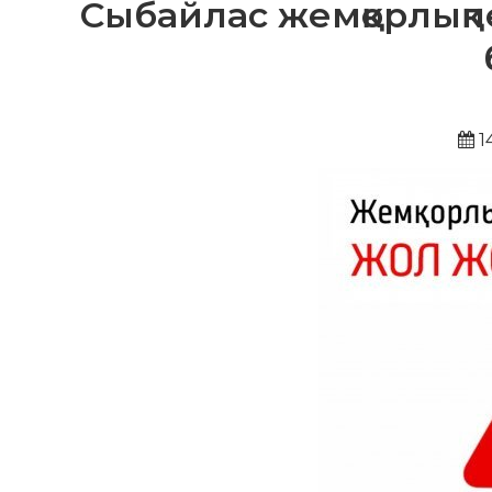
Сыбайлас жемқорлықп
1