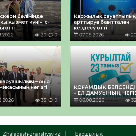
әскери бөлімінде
Қаржылық сауаттылы
қы қызмет күні» іс-
арттыруға бағытталған
ы өтті
кездесу өтті
8.2026
20
0
07.08.2026
2
шаруашылығы – өңір
микасының негізгі
ҚОҒАМДЫҚ БЕЛСЕНДІ
– ЕЛ ДАМУЫНЫҢ НЕГІ
8.2026
35
0
06.08.2026
3
. Zhalagash-zharshysy.kz
Басшылық