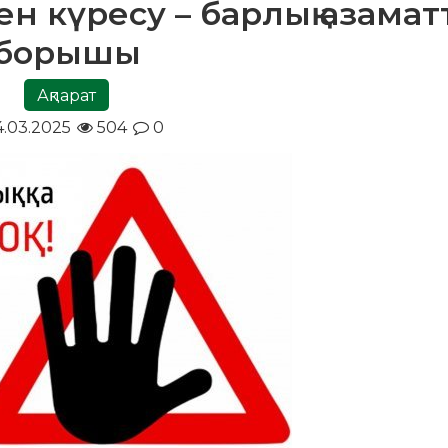
ен күресу – барлық азама
борышы
Ақпарат
4.03.2025
504
0