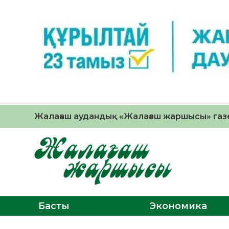
Жалағаш аудандық «Жалағаш жаршысы» газе
Басты
Экономика