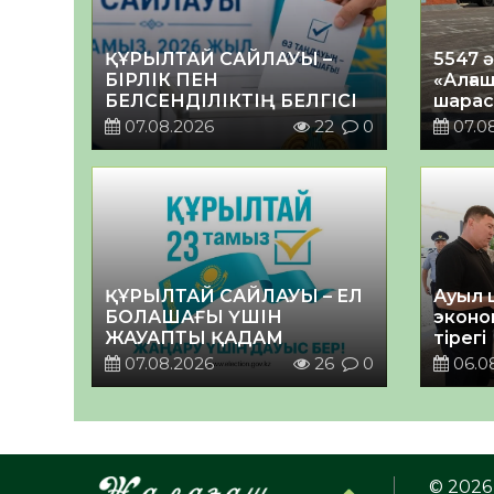
ҚҰРЫЛТАЙ САЙЛАУЫ –
5547 
БІРЛІК ПЕН
«Алғаш
БЕЛСЕНДІЛІКТІҢ БЕЛГІСІ
шарас
07.08.2026
22
0
07.0
ҚҰРЫЛТАЙ САЙЛАУЫ – ЕЛ
Ауыл 
БОЛАШАҒЫ ҮШІН
эконо
ЖАУАПТЫ ҚАДАМ
тірегі
07.08.2026
26
0
06.0
© 2026 