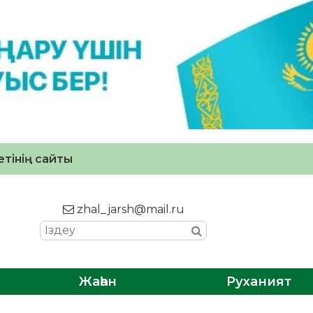
тінің сайты
zhal_jarsh@mail.ru
Жаһан
Руханият