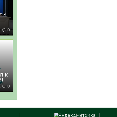
қты
0
0
ЛІК
ЗІ
2
0