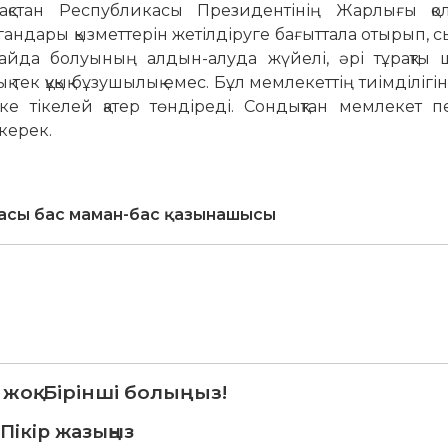
ақстан Республикасы Президентінің Жарлығы қол
у органдары қызметтерін жетілдіруге бағыттала отырып, 
пайда болуының алдын-алуда жүйелі, әрі тұрақты 
 тек құқық бұзушылық емес. Бұл мемлекеттің тиімділігі
кке тікелей қатер төндіреді. Сондықтан мемлекет п
 керек.
сы бас маман-бас қазынашысы
 жоқ. Бірінші болыңыз!
Пікір жазыңыз