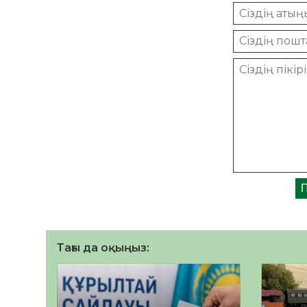
Тағы да оқыңыз: