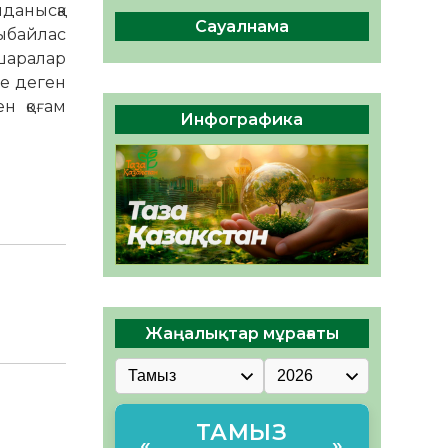
сақтау – әр азаматтың
данысқа
міндеті
Сауалнама
сыбайлас
05.08.2026
46
0
шаралар
не деген
Руслан Рүстемұлы облыс
ен қоғам
әкімінің кеңесшісі болып
Инфографика
тағайындалды
05.08.2026
43
0
Жаңалықтар мұрағаты
ТАМЫЗ
«
»