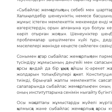
«Сыбайлас жемқорлықтың себебі мен шартт
Халық әлдебір шенеуніктің немесе басшыны
жұмыс істеген мемлекеттік мекемеде енді 
өзгерістердің орын алғанына куә болуы к
көріп отырған жоқпын. Шенеуніктер шеңб
проблемалар шешілмеген күйі тұр», деді
мәселелері жөнінде кеңесте сөйлеген сөзінд
Сонымен қатар сыбайлас жемқорлықпен пәрменді
түсіндіру жұмысының деңгейі мен сапасын ар
қарсы қандай да бір құқыққа қайшы іс-әрекет 
жолдарын толық білулері қажет. Конституци
тиімді, бірыңғай жалпы мемлекеттік саясат
салаларында сыбайлас жемқорлық пен оның 
оның институттарына сенімін нығайту бүгінгі 
Осы мақсаттағы жұмыстарды жүйелі жүргіз
қылмысқа және сыбайлас жемқорлыққа қарсы кү