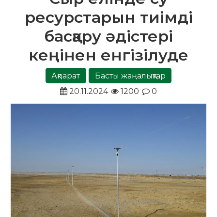
ресурстарын тиімді
басқару әдістері
кеңінен енгізілуде
Ақпарат
Басты жаңалықтар
20.11.2024
1200
0