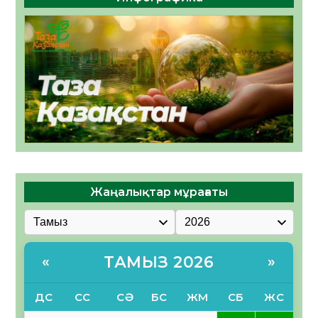
Жаңалықтар мұрағаты
ТАМЫЗ 2026
«
»
ДС
СС
СӘ
БС
ЖМ
СБ
ЖС