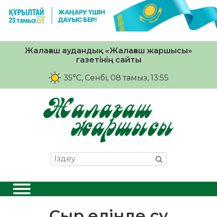
Жалағаш аудандық «Жалағаш жаршысы»
газетінің сайты
35°C
, Сенбі, 08 тамыз, 13:55
Сыр елінде су