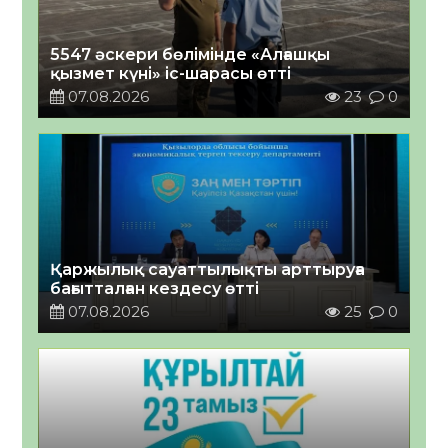
5547 әскери бөлімінде «Алғашқы
қызмет күні» іс-шарасы өтті
07.08.2026
23
0
Қаржылық сауаттылықты арттыруға
бағытталған кездесу өтті
07.08.2026
25
0