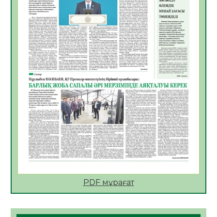
06.08.2026
36
0
АПВ вакцинасы туралы мәлімет
06.08.2026
36
0
Open Air: Қызылорда облысы полиция
департаменті 20 мыңнан астам
көрерменнің қауіпсіздігін қамтамасыз етті
06.08.2026
48
0
ҚЫЗЫЛОРДАДА «САНАЛЫ ҰРПАҚ –
ЖАРҚЫН БОЛАШАҚ» АТТЫ КЕҢЕЙТІЛГЕН
МӘЖІЛІС ӨТТІ
05.08.2026
49
0
Қазақстан Орталық Азиядағы көшуге ең
қолайлы ел атанды
05.08.2026
48
0
PDF мұрағат
Өрт қауіпсіздігі талаптарын сақтау – әр
азаматтың міндеті