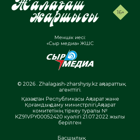
16+
Меншік иесі:
«Сыр медиа» ЖШС
© 2026 . Zhalagash-zharshysy.kz ақпараттық
агенттігі.
Қазақстан Республикасы Ақпарат және
Қоғамдық даму министрлігі,Ақпарат
комитетінің тіркеу туралы №
KZ91VPY00052420 куәлігі 21.07.2022 жылы
берілген
Басшылық