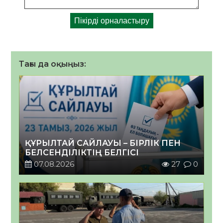
Тағы да оқыңыз:
ҚҰРЫЛТАЙ САЙЛАУЫ – БІРЛІК ПЕН
БЕЛСЕНДІЛІКТІҢ БЕЛГІСІ
07.08.2026
27
0