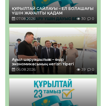
ҚҰРЫЛТАЙ САЙЛАУЫ – ЕЛ БОЛАШАҒЫ
ҮШІН ЖАУАПТЫ ҚАДАМ
07.08.2026
30
0
Ауыл шаруашылығы – өңір
экономикасының негізгі тірегі
06.08.2026
39
0