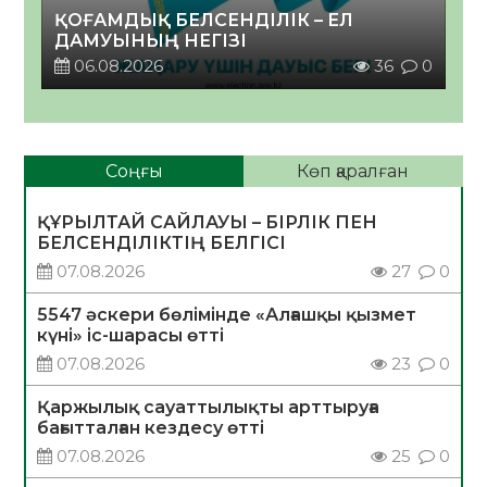
ҚОҒАМДЫҚ БЕЛСЕНДІЛІК – ЕЛ
ДАМУЫНЫҢ НЕГІЗІ
06.08.2026
36
0
Соңғы
Көп қаралған
ҚҰРЫЛТАЙ САЙЛАУЫ – БІРЛІК ПЕН
БЕЛСЕНДІЛІКТІҢ БЕЛГІСІ
07.08.2026
27
0
5547 әскери бөлімінде «Алғашқы қызмет
күні» іс-шарасы өтті
07.08.2026
23
0
Қаржылық сауаттылықты арттыруға
бағытталған кездесу өтті
07.08.2026
25
0