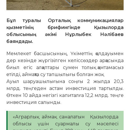
Бұл туралы Орталық коммуникациялар
қызметінің брифингінде Қызылорда
облысының әкімі Нұрлыбек Нәлібаев
баяндады.
Мемлекет басшысының, Үкіметтің қолдауымен
дер кезінде жүргізілген келіссөздер арқасында
биыл егіс алқаптары сумен толық қамтамасыз
етілді, аймақта су тапшылығы болған жоқ.
Ауыл шаруашылығына соңғы 2 жылда 20,3
млрд. теңгеден астам инвестиция тартылды.
Өткен 10 айда негізгі капиталға 12,2 млрд. теңге
инвестиция салынды.
«Аграрлық аймақ саналатын Қызылорда
облысы үшін суармалы су мәселесі