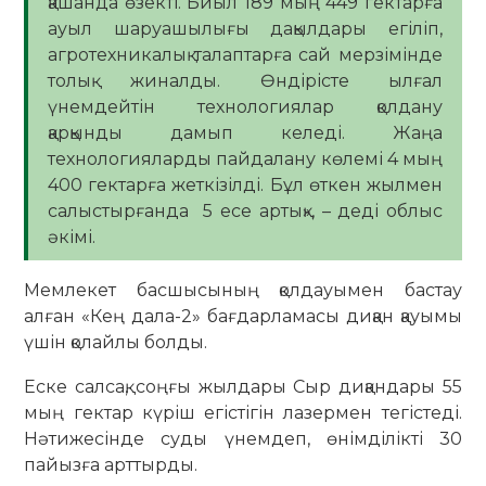
қашанда өзекті. Биыл 189 мың 449 гектарға
ауыл шаруашылығы дақылдары егіліп,
агротехникалық талаптарға сай мерзімінде
толық жиналды. Өндірісте ылғал
үнемдейтін технологиялар қолдану
қарқынды дамып келеді. Жаңа
технологияларды пайдалану көлемі 4 мың
400 гектарға жеткізілді. Бұл өткен жылмен
салыстырғанда 5 есе артық», – деді облыс
әкімі.
Мемлекет басшысының қолдауымен бастау
алған «Кең дала-2» бағдарламасы диқан қауымы
үшін қолайлы болды.
Еске салсақ, соңғы жылдары Сыр диқандары 55
мың гектар күріш егістігін лазермен тегістеді.
Нәтижесінде суды үнемдеп, өнімділікті 30
пайызға арттырды.