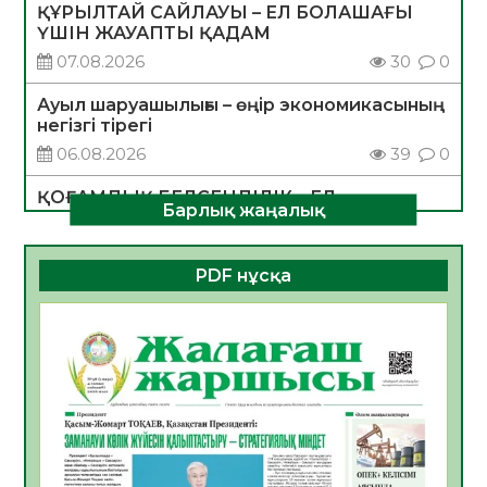
ҚҰРЫЛТАЙ САЙЛАУЫ – ЕЛ БОЛАШАҒЫ
ҮШІН ЖАУАПТЫ ҚАДАМ
07.08.2026
30
0
Ауыл шаруашылығы – өңір экономикасының
негізгі тірегі
06.08.2026
39
0
ҚОҒАМДЫҚ БЕЛСЕНДІЛІК – ЕЛ
Барлық жаңалық
ДАМУЫНЫҢ НЕГІЗІ
06.08.2026
36
0
PDF нұсқа
ҚҰРЫЛТАЙ САЙЛАУЫ – БОЛАШАҚҚА
БАСТАР ЖАУАПТЫ ТАҢДАУ
06.08.2026
38
0
Инфекциялық ауруларға қарсы иммундау
жұмыстарының тиімділігі
06.08.2026
40
0
Көкжөтел ауруы туралы