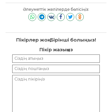
Әлеуметтік желілерде бөлісіңіз:
Пікірлер жоқ. Бірінші болыңыз!
Пікір жазыңыз