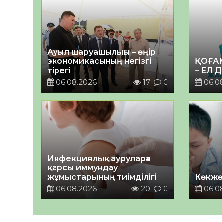
Ауыл шаруашылығы – өңір
экономикасының негізгі
ҚОҒА
тірегі
– ЕЛ 
06.08.2026
17
0
06.0
Инфекциялық ауруларға
қарсы иммундау
жұмыстарының тиімділігі
Көкжө
06.08.2026
20
0
06.0