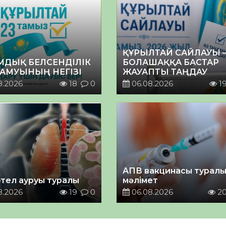
ҚҰРЫЛТАЙ САЙЛАУЫ 
МДЫҚ БЕЛСЕНДІЛІК
БОЛАШАҚҚА БАСТАР
ДАМУЫНЫҢ НЕГІЗІ
ЖАУАПТЫ ТАҢДАУ
8.2026
18
0
06.08.2026
1
АПВ вакцинасы турал
тел ауруы туралы
мәлімет
8.2026
19
0
06.08.2026
2