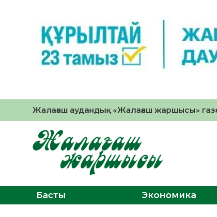
Жалағаш аудандық «Жалағаш жаршысы» газе
Басты
Экономика