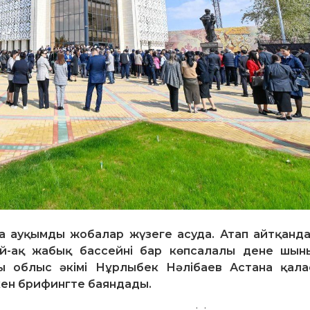
а ауқымды жобалар жүзеге асуда. Атап айтқанда
ай-ақ жабық бассейні бар көпсалалы дене шын
ы облыс әкімі Нұрлыбек Нәлібаев Астана қала
ен брифингте баяндады.