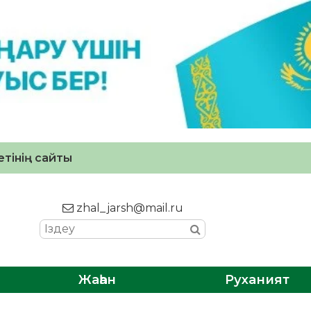
тінің сайты
zhal_jarsh@mail.ru
Жаһан
Руханият