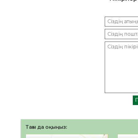
Тағы да оқыңыз: