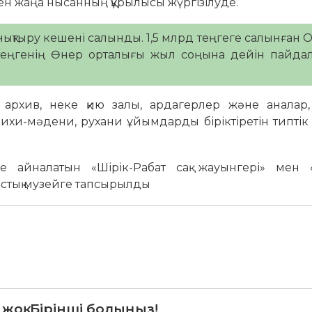
н жаңа нысанның құрылысы жүргізілуде.
нықтыру кешені салынды. 1,5 млрд теңгеге салынған 
д теңгенің Өнер орталығы жыл соңына дейін пайда
 архив, неке қию залы, ардагерлер және аналар,
арихи-мәдени, рухани ұйымдарды біріктіретін типтік 
е айналатын «Шірік-Рабат сақ жауынгері» мен «
стық музейге тапсырылды
 жоқ. Бірінші болыңыз!