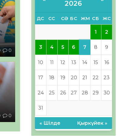
2026
ДС
СС
СӘ
БС
ЖМ
СБ
ЖС
–
1
2
7
3
4
5
6
8
9
9
0
10
11
12
13
14
15
16
17
18
19
20
21
22
23
24
25
26
27
28
29
30
ы
31
0
0
« Шілде
Қыркүйек »