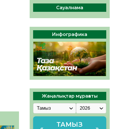
ы жаңа Құрылтай үшін дауыс
беруге дайын
Сауалнама
05.08.2026
32
0
ӘРБІР ДАУЫС – ҚОҒАМ
ДАМУЫНА ҚОСЫЛҒАН
Инфографика
ҮЛЕС
05.08.2026
37
0
Жаңалықтар мұрағаты
ТАМЫЗ
«
»