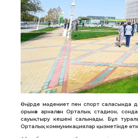
Өңірде мәдениет пен спорт саласында д
орынға арналған Орталық стадион, сонд
сауықтыру кешені салынады. Бұл турал
Орталық коммуникациялар қызметінде өтк