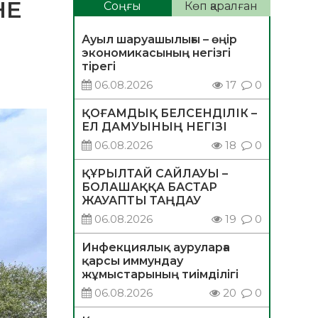
НЕ
Соңғы
Көп қаралған
Ауыл шаруашылығы – өңір
экономикасының негізгі
тірегі
06.08.2026
17
0
ҚОҒАМДЫҚ БЕЛСЕНДІЛІК –
ЕЛ ДАМУЫНЫҢ НЕГІЗІ
06.08.2026
18
0
ҚҰРЫЛТАЙ САЙЛАУЫ –
БОЛАШАҚҚА БАСТАР
ЖАУАПТЫ ТАҢДАУ
06.08.2026
19
0
Инфекциялық ауруларға
қарсы иммундау
жұмыстарының тиімділігі
06.08.2026
20
0