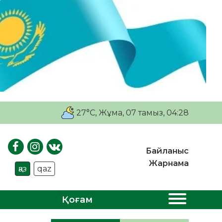
27°C
, Жұма, 07 тамыз, 04:28
Байланыс
Жарнама
қаз
qaz
Қоғам