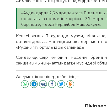
Аймақ басшысының айтуынша, өңірде көптеге
«Аудандарда 2,6 млрд теңгеге 11 дене шы
орталығы өз қызметіне кіріссе, 3,7 млр
беріледі», – деді Нұрлыбек Машбекұлы.
Келесі жылы 7 ауданда музей, кітапхана,
орталықтары, азаматтық қоғам өкілдері мен т
«Руханият» орталықтары салынады.
Сондай-ақ, Сыр өңірінің мәдени брендін
ханшайымының» алтындатқан мүсіндері облы
Әлеуметтік желілерде бөлісіңіз:
Пікірлер