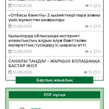
10.08.2026
5
0
«Отбасы банктің» 2 қызметкері пара алғаны
үшін жұмыстан шығарылды
10.08.2026
4
0
Қызылорда облысында интернет
алаяқтықтың алдын алуға бағытталған
ақпараттық-түсіндіру іс-шарасы өтті
10.08.2026
4
0
САНАЛЫ ТАҢДАУ – ЖАРҚЫН БОЛАШАҚҚА
БАСТАР ЖОЛ
10.08.2026
15
0
Барлық жаңалық
ҚҰРЫЛТАЙ САЙЛАУЫ – АЗАМАТТЫҚ
БЕЛСЕНДІЛІКТІҢ МАҢЫЗДЫ КӨРІНІСІ
10.08.2026
15
0
PDF нұсқа
Мемлекет басшысы Қасым-Жомарт
Тоқаевтың Абай күнімен құттықтауы