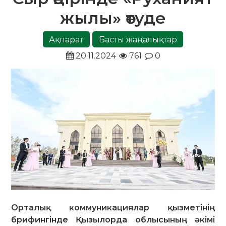
жылы» өтуде
Ақпарат
Басты жаңалықтар
20.11.2024
761
0
Орталық коммуникациялар қызметінің
брифингінде Қызылорда облысының әкімі