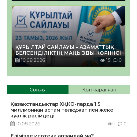
ҚҰРЫЛТАЙ САЙЛАУЫ – АЗАМАТТЫҚ
БЕЛСЕНДІЛІКТІҢ МАҢЫЗДЫ КӨРІНІСІ
10.08.2026
15
0
Соңғы
Көп қаралған
Қазақстандықтар ХҚКО-ларда 1,5
миллионнан астам төлқұжат пен жеке
куәлік рәсімдеді
10.08.2026
1
0
Елімізде ипотека арзандай ма?