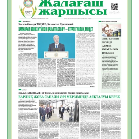
10.08.2026
5
0
«Жастар және заң мен тәртіп» атты
облыстық жайдарман ойындары өтті
10.08.2026
4
0
Өңірде «Кең дала-2» бағдарламасы арқылы
80 шаруашылық қаржыландырылды
09.08.2026
22
0
Жер ресурстары тиімді игерілуде
09.08.2026
23
0
Ел игілігі үшін еңбек етіп жүрген
құрылысшыларға құрмет көрсетті
08.08.2026
20
0
ҚЫЗЫЛОРДАДА «ЖАСЫЛ ЕЛ» ЕҢБЕК
ЖАСАҚТАРЫНЫҢ ҚАТЫСУЫМЕН
ЭКОЛОГИЯЛЫҚ СЕНБІЛІК ӨТТІ
08.08.2026
20
0