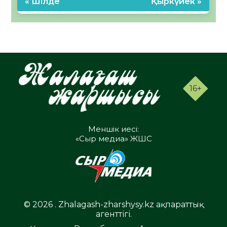
« Шілде
Қыркүйек »
16+
Меншік иесі:
«Сыр медиа» ЖШС
© 2026 . Zhalagash-zharshysy.kz ақпараттық
агенттігі.