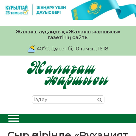
Жалағаш аудандық «Жалағаш жаршысы»
газетінің сайты
40°C
, Дүйсенбі, 10 тамыз, 16:18
Сыр өңірінде «Руханият