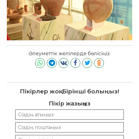
Әлеуметтік желілерде бөлісіңіз:
Пікірлер жоқ. Бірінші болыңыз!
Пікір жазыңыз