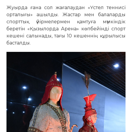
Жуырда ғана сол жағалаудан «Үстел теннисі
орталығы» ашылды. Жастар мен балаларды
спорттық үйірмелермен қамтуға мүмкіндік
беретін «Қызылорда Арена» көпбейінді спорт
кешені салынады, тағы 10 кешеннің құрылысы
басталды.