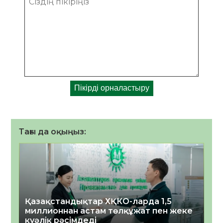
Тағы да оқыңыз:
Қазақстандықтар ХҚКО-ларда 1,5
миллионнан астам төлқұжат пен жеке
куәлік рәсімдеді