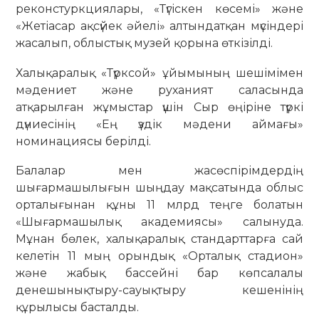
реконстуркциялары, «Түгіскен көсемі» және
«Жетіасар ақсүйек әйелі» алтындатқан мүсіндері
жасалып, облыстық музей қорына өткізілді.
Халықаралық «Түрксой» ұйымының шешімімен
мәдениет және руханият саласында
атқарылған жұмыстар үшін Сыр өңіріне түркі
дүниесінің «Ең үздік мәдени аймағы»
номинациясы берілді.
Балалар мен жасөспірімдердің
шығармашылығын шыңдау мақсатында облыс
орталығынан құны 11 млрд теңге болатын
«Шығармашылық академиясы» салынуда.
Мұнан бөлек, халықаралық стандарттарға сай
келетін 11 мың орындық «Орталық стадион»
және жабық бассейні бар көпсалалы
денешынықтыру-сауықтыру кешенінің
құрылысы басталды.