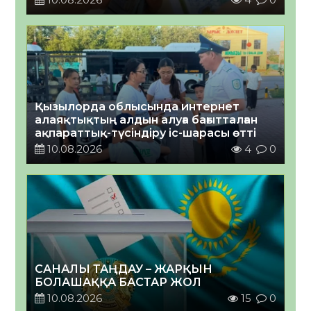
Қызылорда облысында интернет
алаяқтықтың алдын алуға бағытталған
ақпараттық-түсіндіру іс-шарасы өтті
10.08.2026
4
0
САНАЛЫ ТАҢДАУ – ЖАРҚЫН
БОЛАШАҚҚА БАСТАР ЖОЛ
10.08.2026
15
0