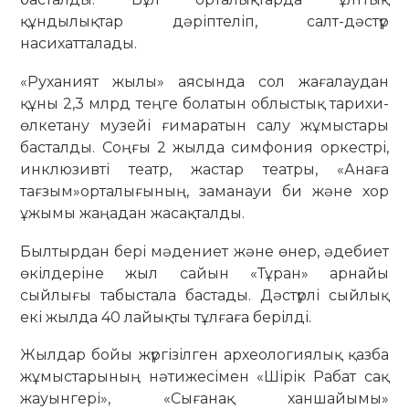
құндылықтар дәріптеліп, салт-дәстүр
насихатталады.
«Руханият жылы» аясында сол жағалаудан
құны 2,3 млрд теңге болатын облыстық тарихи-
өлкетану музейі ғимаратын салу жұмыстары
басталды. Соңғы 2 жылда симфония оркестрі,
инклюзивті театр, жастар театры, «Анаға
тағзым»орталығының, заманауи би және хор
ұжымы жаңадан жасақталды.
Былтырдан бері мәдениет және өнер, әдебиет
өкілдеріне жыл сайын «Тұран» арнайы
сыйлығы табыстала бастады. Дәстүрлі сыйлық
екі жылда 40 лайықты тұлғаға берілді.
Жылдар бойы жүргізілген археологиялық қазба
жұмыстарының нәтижесімен «Шірік Рабат сақ
жауынгері», «Сығанақ ханшайымы»