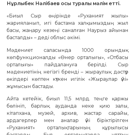
Нұрлыбек Нәлібаев осы туралы мәлім етті.
«Биыл Сыр өңірінде «Руханият жылы»
жарияланып, игі бастама халқымыздың жыл
басы, жаңару кезеңі саналған Наурыз айынан
басталды» – деді облыс әкімі.
Мәдениет саласында 1000 орындық
көпфункционалды «Өнер орталығы», «Отбасы
орталығы» пайдалануға берілді. Сыр
мәдениетінің негізгі бренді – жыраулық дәстүр
өкілдері көптен күткен игілік «Жыраулар үйі»
жұмысын бастады.
Айта кетейік, биыл 11,5 млрд. теңге қаржы
бөлініп, барлық ауданда неке қию залы,
кітапхана, музей, архив, жастар сарайы,
ардагерлер мен аналар үйі біріктірілген
«Руханият» орталықтарының құрылысы
басталды. Бұл орталықтарда ұлттық