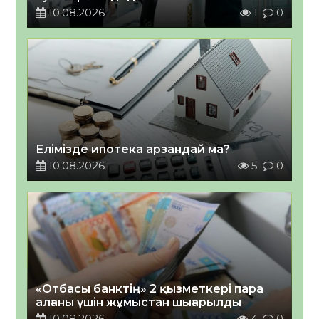
10.08.2026
1
0
Елімізде ипотека арзандай ма?
10.08.2026
5
0
«Отбасы банктің» 2 қызметкері пара
алғаны үшін жұмыстан шығарылды
10.08.2026
4
0