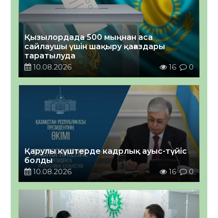
Қызылордада 500 мыңнан аса
сайлаушы үшін шақыру қағаздары
таратылуда
10.08.2026
16
0
Қарулы күштерде кадрлық ауыс-түйіс
болды
10.08.2026
16
0