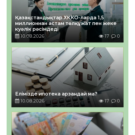
Қазақстандықтар ХҚКО-ларда 1,5
миллионнан астам төлқұжат пен жеке
куәлік рәсімдеді
10.08.2026
17
0
Елімізде ипотека арзандай ма?
10.08.2026
17
0