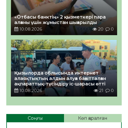
«Отбасы банктің» 2 қызметкері пара
алғаны үшін жұмыстан шығарылды
10.08.2026
20
0
Қызылорда облысында интернет
алаяқтықтың алдын алуға бағытталған
ақпараттық-түсіндіру іс-шарасы өтті
10.08.2026
21
0
Соңғы
Көп қаралған