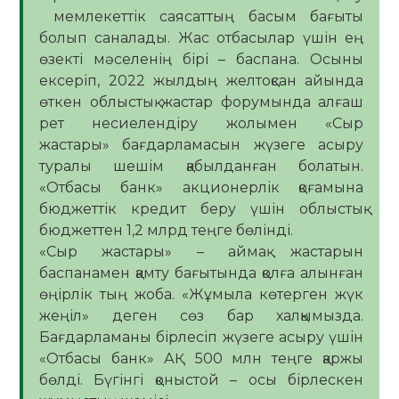
мемлекеттік саясаттың басым бағыты
болып саналады. Жас отбасылар үшін ең
өзекті мәселенің бірі – баспана. Осыны
ексеріп, 2022 жылдың желтоқсан айында
өткен облыстық жастар форумында алғаш
рет несиелендіру жолымен «Сыр
жастары» бағдарламасын жүзеге асыру
туралы шешім қабылданған болатын.
«Отбасы банк» акционерлік қоғамына
бюджеттік кредит беру үшін облыстық
бюджеттен 1,2 млрд теңге бөлінді.
«Сыр жастары» – аймақ жастарын
баспанамен қамту бағытында қолға алынған
өңірлік тың жоба. «Жұмыла көтерген жүк
жеңіл» деген сөз бар халқымызда.
Бағдарламаны бірлесіп жүзеге асыру үшін
«Отбасы банк» АҚ 500 млн теңге қаржы
бөлді. Бүгінгі қоныстой – осы бірлескен