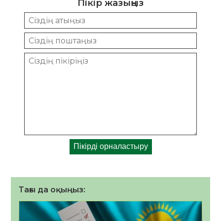
Пікір жазыңыз
Тағы да оқыңыз: