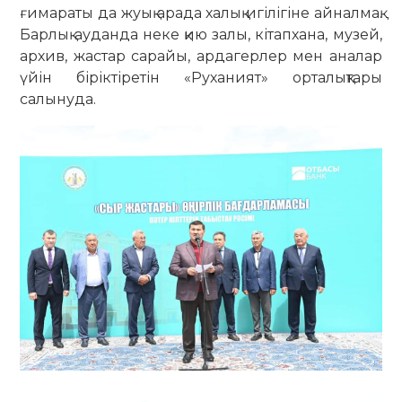
ғимараты да жуық арада халық игілігіне айналмақ.
Барлық ауданда неке қию залы, кітапхана, музей,
архив, жастар сарайы, ардагерлер мен аналар
үйін біріктіретін «Руханият» орталықтары
салынуда.