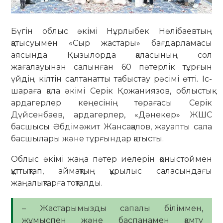
Бүгін облыс әкімі Нұрлыбек Нәлібаевтың
қатысуымен «Сыр жастары» бағдарламасы
аясында Қызылорда қаласының сол
жағалауынан салынған 60 пәтерлік тұрғын
үйдің кілтін салтанатты табыстау рәсімі өтті. Іс-
шараға қала әкімі Серік Қожаниязов, облыстық
ардагерлер кеңесінің төрағасы Серік
Дүйсенбаев, ардагерлер, «Дәнекер» ЖШС
басшысы Әбдімәжит Жансақалов, жауапты сала
басшылары және тұрғындар қатысты.
Облыс әкімі жаңа пәтер иелерін қоныстоймен
құттықтап, аймақтың құрылыс саласындағы
жаңалықтарға тоқталды.
– Жастарымызды сапалы біліммен,
жұмыспен және баспанамен қамту