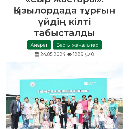
Қызылордада тұрғын
үйдің кілті
табысталды
Ақпарат
Басты жаңалықтар
24.05.2024
1289
0