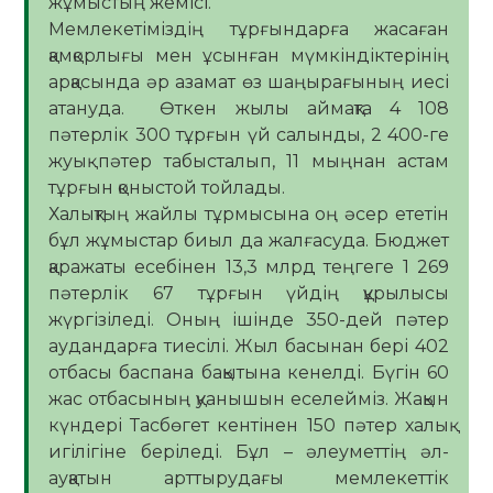
жұмыстың жемісі.
Мемлекетіміздің тұрғындарға жасаған
қамқорлығы мен ұсынған мүмкіндіктерінің
арқасында әр азамат өз шаңырағының иесі
атануда. Өткен жылы аймақта 4 108
пәтерлік 300 тұрғын үй салынды, 2 400-ге
жуық пәтер табысталып, 11 мыңнан астам
тұрғын қоныстой тойлады.
Халықтың жайлы тұрмысына оң әсер ететін
бұл жұмыстар биыл да жалғасуда. Бюджет
қаражаты есебінен 13,3 млрд теңгеге 1 269
пәтерлік 67 тұрғын үйдің құрылысы
жүргізіледі. Оның ішінде 350-дей пәтер
аудандарға тиесілі. Жыл басынан бері 402
отбасы баспана бақытына кенелді. Бүгін 60
жас отбасының қуанышын еселейміз. Жақын
күндері Тасбөгет кентінен 150 пәтер халық
игілігіне беріледі. Бұл – әлеуметтің әл-
ауқатын арттырудағы мемлекеттік