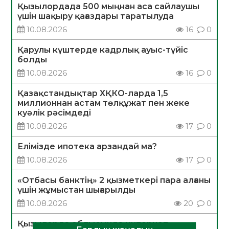
Қызылордада 500 мыңнан аса сайлаушы
үшін шақыру қағаздары таратылуда
10.08.2026
16
0
Қарулы күштерде кадрлық ауыс-түйіс
болды
10.08.2026
16
0
Қазақстандықтар ХҚКО-ларда 1,5
миллионнан астам төлқұжат пен жеке
куәлік рәсімдеді
10.08.2026
17
0
Елімізде ипотека арзандай ма?
10.08.2026
17
0
«Отбасы банктің» 2 қызметкері пара алғаны
үшін жұмыстан шығарылды
10.08.2026
20
0
Қызылорда облысында интернет