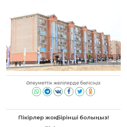
Әлеуметтік желілерде бөлісіңіз:
Пікірлер жоқ. Бірінші болыңыз!