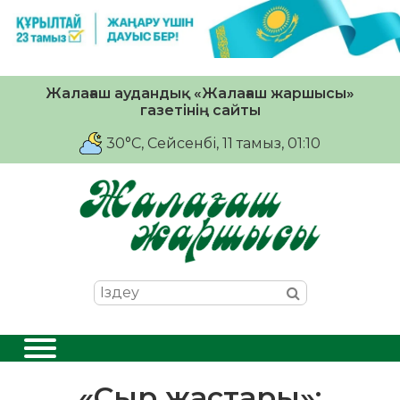
Жалағаш аудандық «Жалағаш жаршысы»
газетінің сайты
30°C
, Сейсенбі, 11 тамыз, 01:10
«Сыр жастары»: