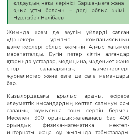
қолдаудың нақты көрінісі. Баршаңызға жаңа
қоныс құтты болсын! – деді облыс әкімі
Нұрлыбек Нәлібаев.
Жиында әсем де зәулім үйлерді салған
«Дәнекер» құрылыс компаниясының
қызметкерлері облыс әкімінің Алғыс хатымен
марапатталды. Бүгін пәтер кілтін алғандар
қатарында ұстаздар, медицина, мәдениет және
спорт салаларының қызметкерлері,
журналистер және өзге де сала мамандары
бар.
Қызылордадағы құрылыс қарқыны, әсіресе
әлеуметтік нысандардың көптеп салынуы осы
саланың жұмысына соны серпін бермек.
Мәселен, 300 орындық жатақханасы бар 400
орындық физика-математика мектеп-
интернаты жаңа оқу жылында табысталады.