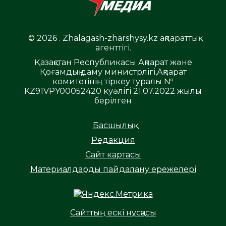
© 2026 . Zhalagash-zharshysy.kz ақпараттық
агенттігі.
Қазақстан Республикасы Ақпарат және
Қоғамдық даму министрлігі,Ақпарат
комитетінің тіркеу туралы №
KZ91VPY00052420 куәлігі 21.07.2022 жылы
берілген
Басшылық
Редакция
Сайт картасы
Материалдарды пайдалану ережелері
Сайттың ескі нұсқасы