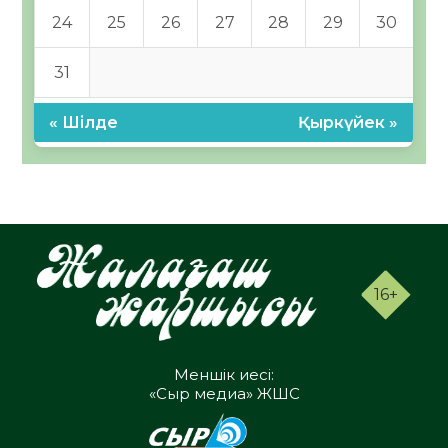
24
25
26
27
28
29
30
31
« Шілде
Қыркүйек »
16+
Меншік иесі:
«Сыр медиа» ЖШС