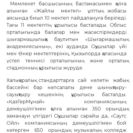
Мемлекет басшысының бастамасымен қолға
алынған «Жайлы мектеп» ұлттық жобасы
аясында биыл 10 мектеп пайдалануға беріледі.
Тағы 11 мектептің құрылысы басталады. Облыс
орталығында балалар мен жасөспірімдерді
шығармашылыққа баулитын «Шығармашылық
академиясының», екі ауданда Оқушылар үйі
мен Өнер мектептерінің, Қызылорда қаласында
үстел теннисі орталығының және орталық
стадионның құрылысы жүруде.
Халықаралық стандарттарға сай келетін жабық
бассейні бар көпсалалы дене шынықтыру-
сауықтыру кешенінің құрылысы басталды.
«ҚазГерМұнай» компаниясының
демеушілігімен қолға алынған 350 орындық
заманауи үлгідегі Оқушылар сарайы да, «Саутс
Ойл» компаниясының демеушілігімен бой
көтерген 650 орындық музыкалық колледж