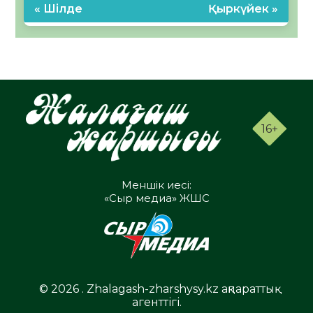
« Шілде
Қыркүйек »
16+
Меншік иесі:
«Сыр медиа» ЖШС
© 2026 . Zhalagash-zharshysy.kz ақпараттық
агенттігі.