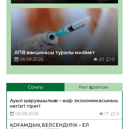
АПВ вакцинасы туралы мәлімет
06.08.2026
20
0
Соңғы
Көп қаралған
Ауыл шаруашылығы – өңір экономикасының
негізгі тірегі
06.08.2026
17
0
ҚОҒАМДЫҚ БЕЛСЕНДІЛІК – ЕЛ