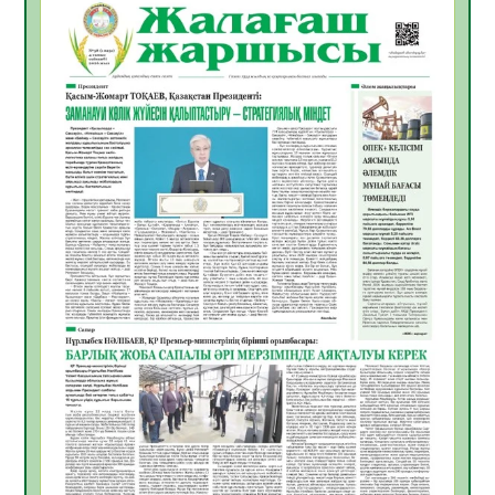
ҚЫЗЫЛОРДАДА «САНАЛЫ ҰРПАҚ –
ЖАРҚЫН БОЛАШАҚ» АТТЫ КЕҢЕЙТІЛГЕН
МӘЖІЛІС ӨТТІ
05.08.2026
32
0
Қазақстан Орталық Азиядағы көшуге ең
қолайлы ел атанды
05.08.2026
33
0
Өрт қауіпсіздігі талаптарын сақтау – әр
азаматтың міндеті
05.08.2026
33
0
Руслан Рүстемұлы облыс әкімінің
кеңесшісі болып тағайындалды
05.08.2026
31
0
Цифрландыру саласын дамыту аясында
салынатын жаңа орталықтың жобасы
талқыланды