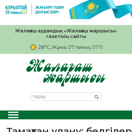
Жалағаш аудандық «Жалағаш жаршысы»
газетінің сайты
28°C
, Жұма, 07 тамыз, 07:11
Тамақтан улану: белгіле