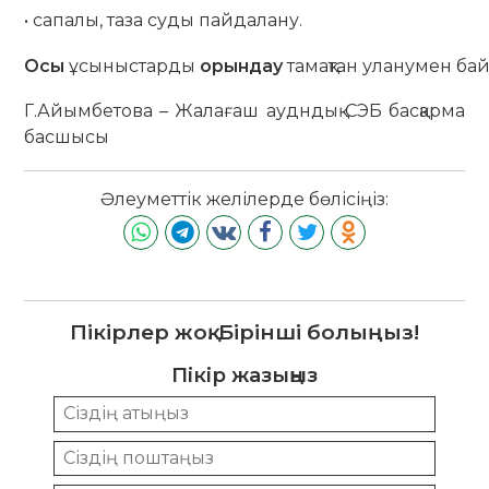
• сапалы, таза суды пайдалану.
Осы
ұсыныстарды
орындау
тамақтан
уланумен
ба
Г.Айымбетова – Жалағаш аудндық СЭБ басқарма
басшысы
Әлеуметтік желілерде бөлісіңіз:
Пікірлер жоқ. Бірінші болыңыз!
Пікір жазыңыз