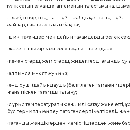
түлік сатып алғанда, қаптаманың тұтастығына, шы
• жабдықтардың, ас үй жабдықтарының, үй-
жайлардың тазалығын бақылау;
• шикі тағамдар мен дайын тағамдарды бөлек сақт
• жеке пышақтар мен кесу тақталарын қолдану;
• көкөністерді, жемістерді, жидектерді ағынды су
• алдында мұқият жуыңыз;
• өндіруші (дайындаушы)белгілеген тамақ өнімдерін 
жаңа піскен тағамды тұтыну;
• дұрыс температуралық режимді сақтау және етті, құс
бұл термиялық өңдеу патогендерді «өлтіреді» жә
• тағамды жәндіктерден, кеміргіштерден және басқ