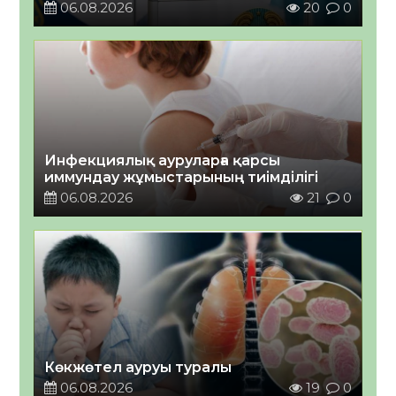
06.08.2026
20
0
Инфекциялық ауруларға қарсы
иммундау жұмыстарының тиімділігі
06.08.2026
21
0
Көкжөтел ауруы туралы
06.08.2026
19
0