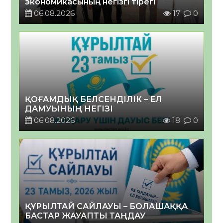
экономикасының негізгі тірегі
06.08.2026
17
0
ҚОҒАМДЫҚ БЕЛСЕНДІЛІК – ЕЛ
ДАМУЫНЫҢ НЕГІЗІ
06.08.2026
18
0
ҚҰРЫЛТАЙ САЙЛАУЫ – БОЛАШАҚҚА
БАСТАР ЖАУАПТЫ ТАҢДАУ