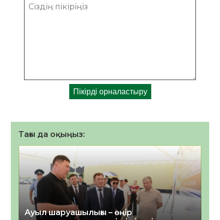
Тағы да оқыңыз:
Ауыл шаруашылығы – өңір