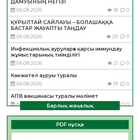
ДАМУЫНЫҢ НЕГІЗІ
06.08.2026
18
0
ҚҰРЫЛТАЙ САЙЛАУЫ – БОЛАШАҚҚА
БАСТАР ЖАУАПТЫ ТАҢДАУ
06.08.2026
20
0
Инфекциялық ауруларға қарсы иммундау
жұмыстарының тиімділігі
06.08.2026
21
0
Көкжөтел ауруы туралы
06.08.2026
19
0
АПВ вакцинасы туралы мәлімет
06.08.2026
20
0
Барлық жаңалық
Open Air: Қызылорда облысы полиция
департаменті 20 мыңнан астам
PDF нұсқа
көрерменнің қауіпсіздігін қамтамасыз етті
06.08.2026
31
0