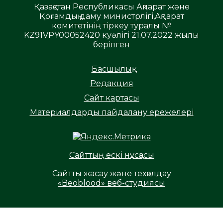
Қазақстан Республикасы Ақпарат және
Қоғамдық даму министрлігі,Ақпарат
комитетінің тіркеу туралы №
KZ91VPY00052420 куәлігі 21.07.2022 жылы
берілген
Басшылық
Редакция
Сайт картасы
Материалдарды пайдалану ережелері
Сайттың ескі нұсқасы
Сайтты жасау және техқолдау
«Beoblood» веб-студиясы