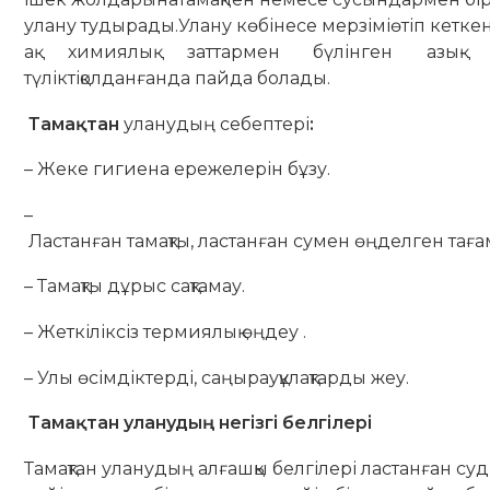
улану тудырады.Улану көбінесе мерзіміөтіп кетке
ақ химиялық заттармен бүлінген азық-
түліктіқолданғанда пайда болады.
Тамақтан
уланудың
себептері
:
– Жеке гигиена ережелерін бұзу.
–
Ластанған тамақты, ластанған сумен өңделген тағ
– Тамақты дұрыс сақтамау.
– Жеткіліксіз термиялық өңдеу .
– Улы өсімдіктерді, саңырауқұлақтарды жеу.
Тамақтан
уланудың
негізгі
белгілері
Тамақтан уланудың алғашқы белгілері ластанған су