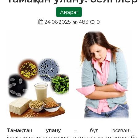
Ақпарат
24.06.2025
483
0
Тамақтан
улану
– бұл асқазан-
ішек жолдарынатамақпен немесе сусындармен бір