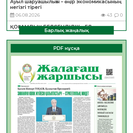
Ауыл шаруашылығы – өңір экономикасының
негізгі тірегі
06.08.2026
43
0
ҚОҒАМДЫҚ БЕЛСЕНДІЛІК – ЕЛ
Барлық жаңалық
ДАМУЫНЫҢ НЕГІЗІ
06.08.2026
40
0
PDF нұсқа
ҚҰРЫЛТАЙ САЙЛАУЫ – БОЛАШАҚҚА
БАСТАР ЖАУАПТЫ ТАҢДАУ
06.08.2026
42
0
Инфекциялық ауруларға қарсы иммундау
жұмыстарының тиімділігі
06.08.2026
45
0
Көкжөтел ауруы туралы
06.08.2026
41
0
АПВ вакцинасы туралы мәлімет
06.08.2026
40
0