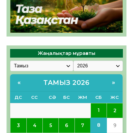
Жаңалықтар мұрағаты
ТАМЫЗ 2026
«
»
ДС
СС
СӘ
БС
ЖМ
СБ
ЖС
1
2
8
3
4
5
6
7
9