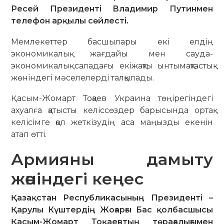
Ресей Президенті Владимир Путинмен
телефон арқылы сөйлесті.
Мемлекеттер басшылары екі елдің
экономикалық жағдайы мен сауда-
экономикалық саладағы екіжақты ынтымақтастық
жөніндегі мәселелерді талқылады.
Қасым-Жомарт Тоқаев Украина төңірегіндегі
ахуалға қатысты келіссөздер барысында ортақ
келісімге қол жеткізудің аса маңызды екенін
атап өтті.
Армияны дамыту
жөніндегі кеңес
Қазақстан Республикасының Президенті –
Қарулы Күштердің Жоғарғы Бас қолбасшысы
Қасым-Жомарт Тоқаевтың төрағалығымен