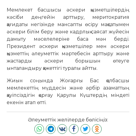
Мемлекет басшысы әскери қызметшілердің
кәсіби деңгейін арттыру, меритократия
қағидаты негізінде мансапты өсіру мақсатымен
әскери білім беру және кадрлық саясат жүйесін
дамыту мәселелеріне баса мән берді.
Президент әскери қызметшілер мен әскери
қызметтің әлеуметтік мәртебесін арттыру және
жастарды әскери борышын өтеуге
ынталандыру қажеттігі туралы айтты.
Жиын соңында Жоғарғы Бас қолбасшы
мемлекеттің мүддесін және әрбір азаматтың
қауіпсіздігін қорғау Қарулы Күштердің міндеті
екенін атап өтті.
Әлеуметтік желілерде бөлісіңіз: