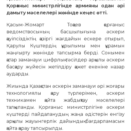
Қорғаныс министрлігінде армияны одан әрі
дамыту мәселелері жөнінде кеңес өтті.
Қасым-Жомарт Тоқаев қорғаныс
ведомствосының басшылығына әскери
қауіпсіздіктің қазіргі жағдайын ескере отырып,
Қарулы Күштердің құрылымы мен құрамын
жаңғырту жөнінде тапсырма берді. Сонымен
қатар заманауи цифрлық тәсілдер арқылы әскери
басқару жүйесін жетілдіру қажет екеніне назар
аударды.
Жиында Қазақстан әскерін заманауи әрі жоғары
технологиялы қару түрлерімен, әскери
техникамен қайта жабдықтау мәселелері
талқыланды. Қорғаныс министрлігіне әскери
күштерді пайдаланудың жаңа әдістерін енгізу
арқылы жауынгерлік дайындық бағдарламасын
қайта қарау тапсырылды.