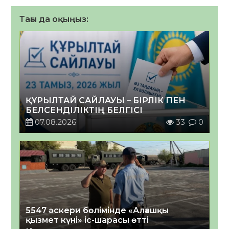
Тағы да оқыңыз:
ҚҰРЫЛТАЙ САЙЛАУЫ – БІРЛІК ПЕН
БЕЛСЕНДІЛІКТІҢ БЕЛГІСІ
07.08.2026
33
0
5547 әскери бөлімінде «Алғашқы
қызмет күні» іс-шарасы өтті