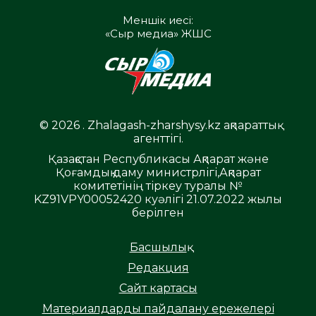
Меншік иесі:
«Сыр медиа» ЖШС
© 2026 . Zhalagash-zharshysy.kz ақпараттық
агенттігі.
Қазақстан Республикасы Ақпарат және
Қоғамдық даму министрлігі,Ақпарат
комитетінің тіркеу туралы №
KZ91VPY00052420 куәлігі 21.07.2022 жылы
берілген
Басшылық
Редакция
Сайт картасы
Материалдарды пайдалану ережелері