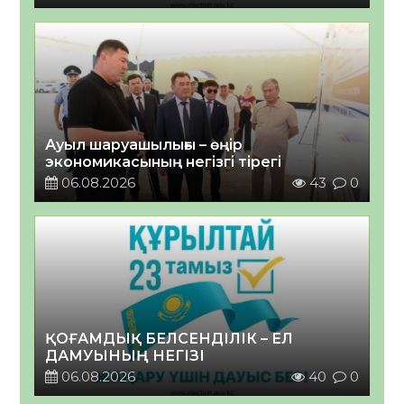
Ауыл шаруашылығы – өңір
экономикасының негізгі тірегі
06.08.2026
43
0
ҚОҒАМДЫҚ БЕЛСЕНДІЛІК – ЕЛ
ДАМУЫНЫҢ НЕГІЗІ
06.08.2026
40
0