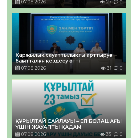
07.08.2026
27
0
Қаржылық сауаттылықты арттыруға
бағытталған кездесу өтті
07.08.2026
31
0
ҚҰРЫЛТАЙ САЙЛАУЫ – ЕЛ БОЛАШАҒЫ
ҮШІН ЖАУАПТЫ ҚАДАМ
07.08.2026
35
0