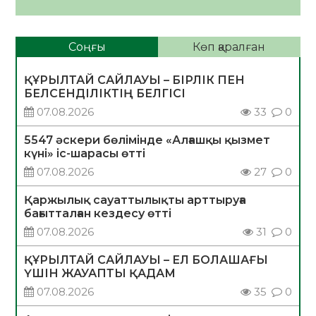
Соңғы
Көп қаралған
ҚҰРЫЛТАЙ САЙЛАУЫ – БІРЛІК ПЕН
БЕЛСЕНДІЛІКТІҢ БЕЛГІСІ
07.08.2026
33
0
5547 әскери бөлімінде «Алғашқы қызмет
күні» іс-шарасы өтті
07.08.2026
27
0
Қаржылық сауаттылықты арттыруға
бағытталған кездесу өтті
07.08.2026
31
0
ҚҰРЫЛТАЙ САЙЛАУЫ – ЕЛ БОЛАШАҒЫ
ҮШІН ЖАУАПТЫ ҚАДАМ
07.08.2026
35
0