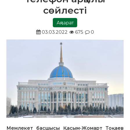
сөйлесті
Ақпарат
03.03.2022
675
0
Мемлекет басшысы Қасым-Жомарт Тоқаев