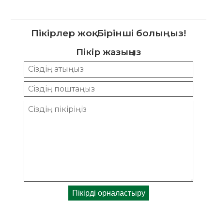
Пікірлер жоқ. Бірінші болыңыз!
Пікір жазыңыз