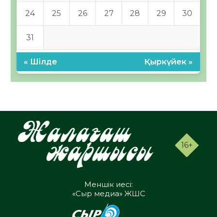
24
25
26
27
28
29
30
31
« Шілде
Қыркүйек »
16+
Меншік иесі:
«Сыр медиа» ЖШС