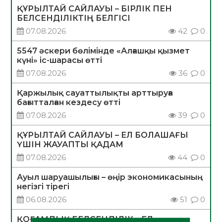
ҚҰРЫЛТАЙ САЙЛАУЫ – БІРЛІК ПЕН
БЕЛСЕНДІЛІКТІҢ БЕЛГІСІ
07.08.2026
42
0
5547 әскери бөлімінде «Алғашқы қызмет
күні» іс-шарасы өтті
07.08.2026
36
0
Қаржылық сауаттылықты арттыруға
бағытталған кездесу өтті
07.08.2026
39
0
ҚҰРЫЛТАЙ САЙЛАУЫ – ЕЛ БОЛАШАҒЫ
ҮШІН ЖАУАПТЫ ҚАДАМ
07.08.2026
44
0
Ауыл шаруашылығы – өңір экономикасының
негізгі тірегі
06.08.2026
51
0
ҚОҒАМДЫҚ БЕЛСЕНДІЛІК – ЕЛ