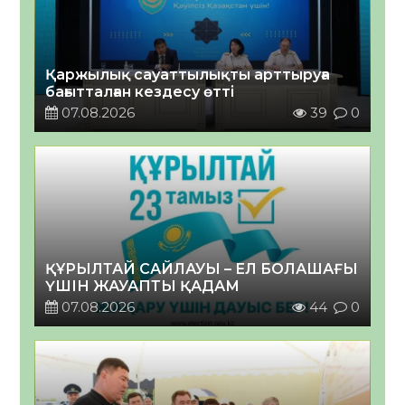
Қаржылық сауаттылықты арттыруға
бағытталған кездесу өтті
07.08.2026
39
0
ҚҰРЫЛТАЙ САЙЛАУЫ – ЕЛ БОЛАШАҒЫ
ҮШІН ЖАУАПТЫ ҚАДАМ
07.08.2026
44
0