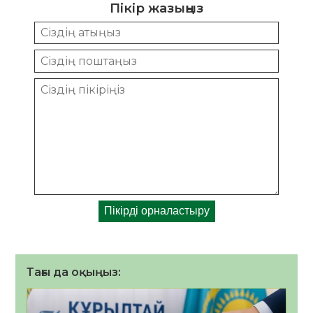
Пікір жазыңыз
Тағы да оқыңыз: