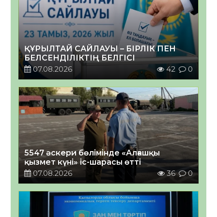
ҚҰРЫЛТАЙ САЙЛАУЫ – БІРЛІК ПЕН
БЕЛСЕНДІЛІКТІҢ БЕЛГІСІ
07.08.2026
42
0
5547 әскери бөлімінде «Алғашқы
қызмет күні» іс-шарасы өтті
07.08.2026
36
0