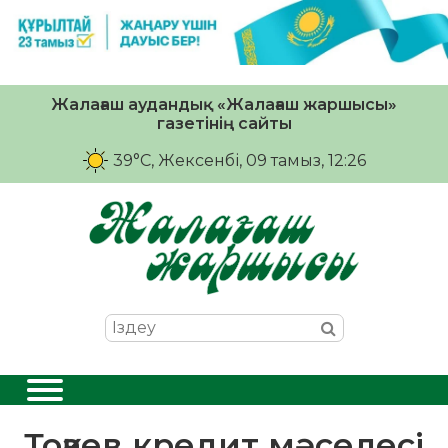
Жалағаш аудандық «Жалағаш жаршысы»
газетінің сайты
39°C
, Жексенбі, 09 тамыз, 12:26
Тоқаев кредит мәселесі