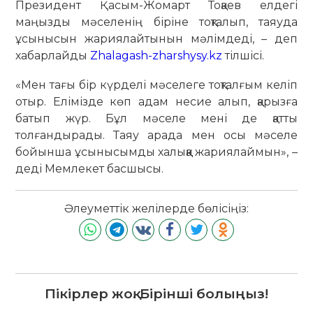
Президент Қасым-Жомарт Тоқаев елдегі
маңызды мәселенің біріне тоқталып, таяуда
ұсынысын жариялайтынын мәлімдеді, – деп
хабарлайды
Zhalagash-zharshysy.kz
тілшісі.
«Мен тағы бір күрделі мәселеге тоқталғым келіп
отыр. Елімізде көп адам несие алып, қарызға
батып жүр. Бұл мәселе мені де қатты
толғандырады. Таяу арада мен осы мәселе
бойынша ұсынысымды халыққа жариялаймын», –
деді Мемлекет басшысы.
Әлеуметтік желілерде бөлісіңіз:
Пікірлер жоқ. Бірінші болыңыз!