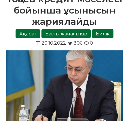
бойынша ұсынысын
жариялайды
Ақпарат
Басты жаңалықтар
Билік
20.10.2022
806
0