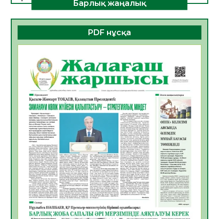
Барлық жаңалық
ДАМУЫНЫҢ НЕГІЗІ
06.08.2026
49
0
PDF нұсқа
ҚҰРЫЛТАЙ САЙЛАУЫ – БОЛАШАҚҚА
БАСТАР ЖАУАПТЫ ТАҢДАУ
06.08.2026
51
0
Инфекциялық ауруларға қарсы иммундау
жұмыстарының тиімділігі
06.08.2026
53
0
Көкжөтел ауруы туралы
06.08.2026
51
0
АПВ вакцинасы туралы мәлімет
06.08.2026
49
0
Open Air: Қызылорда облысы полиция
департаменті 20 мыңнан астам
көрерменнің қауіпсіздігін қамтамасыз етті
06.08.2026
62
0