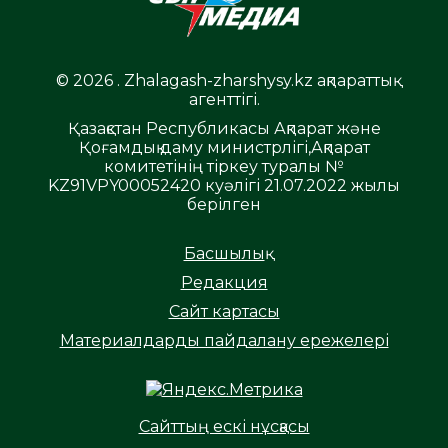
© 2026 . Zhalagash-zharshysy.kz ақпараттық
агенттігі.
Қазақстан Республикасы Ақпарат және
Қоғамдық даму министрлігі,Ақпарат
комитетінің тіркеу туралы №
KZ91VPY00052420 куәлігі 21.07.2022 жылы
берілген
Басшылық
Редакция
Сайт картасы
Материалдарды пайдалану ережелері
Сайттың ескі нұсқасы