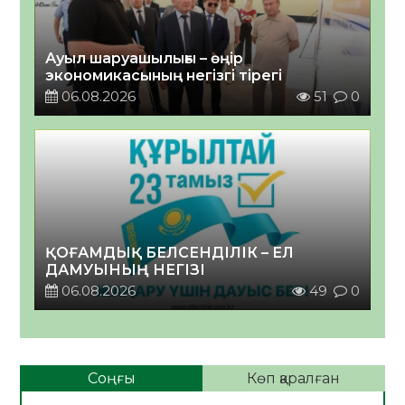
Ауыл шаруашылығы – өңір
экономикасының негізгі тірегі
06.08.2026
51
0
ҚОҒАМДЫҚ БЕЛСЕНДІЛІК – ЕЛ
ДАМУЫНЫҢ НЕГІЗІ
06.08.2026
49
0
Соңғы
Көп қаралған