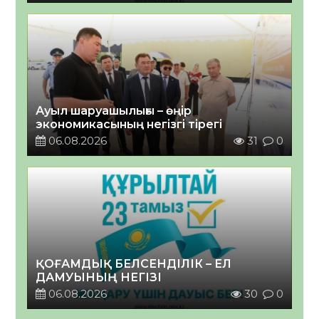
Ауыл шаруашылығы – өңір
экономикасының негізгі тірегі
06.08.2026
31
0
ҚОҒАМДЫҚ БЕЛСЕНДІЛІК – ЕЛ
ДАМУЫНЫҢ НЕГІЗІ
06.08.2026
30
0