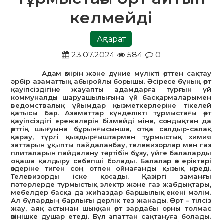
келмейді
Ақпарат
23.07.2024
584
0
Адам өмірін және дүние мүлікті өрттен сақтау
әрбір азаматтың абыройлы борышы. Әсіресе бұның өрт
қауіпсіздігіне жауапты адамдарға тұрғын үй
коммуналды шаруашылығына үй басқармаларымен
ведомствалық ұйымдар қызметкерлеріне тікелей
қатысы бар. Азаматтар күнделікті тұрмыстағы өрт
қауіпсіздігі ережелерін білмейді міне, сондықтан да
өрттің шығуына бұрынғысынша, отқа салдыр-салақ
қарау, түрлі қыздырғыштармен тұрмыстық химия
заттарын ұқыпты пайдаланбау, телевизорлар мен газ
плиталарын пайдалану тәртібін бұзу, үйге балаларды
оңаша қалдыру себепші болады. Балалар өз еріктері
өздеріне тиген соң отпен ойнағанды қызық көреді.
Телевизорды іске қосады. Қазіргі заманғы
пәтерлерде тұрмыстық электр және газ жабдықтары,
мебелдер басқа да жиһаздар баршылық екені мәлім.
Ал бұлардың барлығы дерлік тез жанады. Өрт – тілсіз
жау, аяқ астынан шыққан өрт зардабы орны толмас
өкінішке душар етеді. Бұл апаттан сақтануға болады.