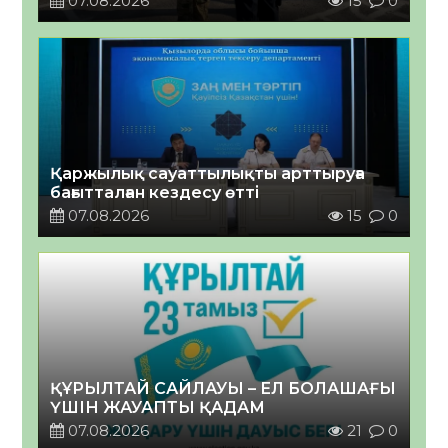
07.08.2026
15
0
Қаржылық сауаттылықты арттыруға
бағытталған кездесу өтті
07.08.2026
15
0
ҚҰРЫЛТАЙ САЙЛАУЫ – ЕЛ БОЛАШАҒЫ
ҮШІН ЖАУАПТЫ ҚАДАМ
07.08.2026
21
0