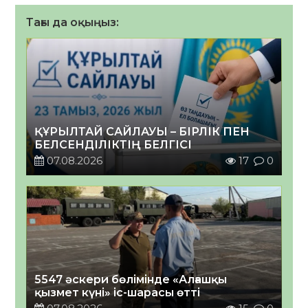
Тағы да оқыңыз:
ҚҰРЫЛТАЙ САЙЛАУЫ – БІРЛІК ПЕН
БЕЛСЕНДІЛІКТІҢ БЕЛГІСІ
07.08.2026
17
0
5547 әскери бөлімінде «Алғашқы
қызмет күні» іс-шарасы өтті