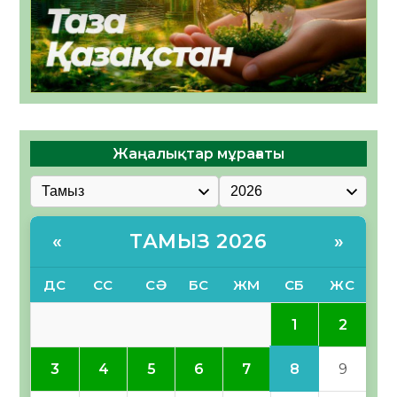
Жаңалықтар мұрағаты
ТАМЫЗ 2026
«
»
ДС
СС
СӘ
БС
ЖМ
СБ
ЖС
1
2
8
3
4
5
6
7
9