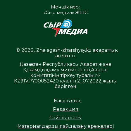
Меншік иесі:
«Сыр медиа» ЖШС
© 2026 . Zhalagash-zharshysy.kz ақпараттық
агенттігі.
Қазақстан Республикасы Ақпарат және
Қоғамдық даму министрлігі,Ақпарат
комитетінің тіркеу туралы №
KZ91VPY00052420 куәлігі 21.07.2022 жылы
берілген
Басшылық
Редакция
Сайт картасы
Материалдарды пайдалану ережелері