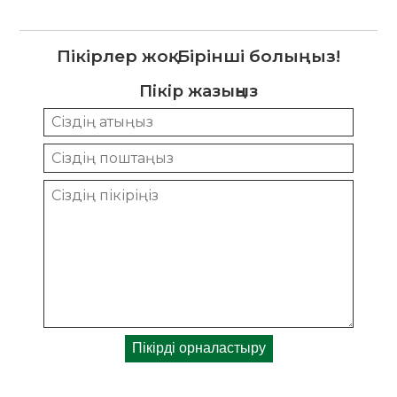
Пікірлер жоқ. Бірінші болыңыз!
Пікір жазыңыз