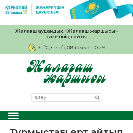
Жалағаш аудандық «Жалағаш жаршысы»
газетінің сайты
30°C
, Сенбі, 08 тамыз, 00:29
Тұрмыстағы өрт айтып