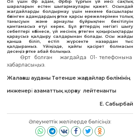
Ол үшін Әр адам, Әрбір тұрғын үй иесі сақтық
шараларын естен шығармаулары қажет. Осындай
жағдайларды болдырмау үшін мекеме басшылары
бөлінген адамдардың өртке қарсы ережелерімен толық
танысуын және арнаулы бұйрықпен бекітілуін
қамтамасыз етуі керек. Бұл өрттердің негізгі шығу
себептері көбінесе, үй иесінің өртеген қоқырсықтарды
қараусыз қалдыру салдарынан болады. Осы жайды
қанша біліп, естіп жүрсекте назардан тыс
қалдырамыз. Үйіңізде, қайғы қасірет болмасын
десеңіз өртке абай болыңыз.
Өрт болған жағдайда 01- телефонына
хабарласыңыз.
Жалағаш ауданы Төтенше жағдайлар бөлімінің
инженер
і
азаматтық қорғау лейтенанты
Е. Сабырбай
Әлеуметтік желілерде бөлісіңіз: