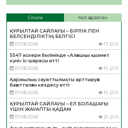
Соңғы
Көп қаралған
ҚҰРЫЛТАЙ САЙЛАУЫ – БІРЛІК ПЕН
БЕЛСЕНДІЛІКТІҢ БЕЛГІСІ
07.08.2026
17
0
5547 әскери бөлімінде «Алғашқы қызмет
күні» іс-шарасы өтті
07.08.2026
15
0
Қаржылық сауаттылықты арттыруға
бағытталған кездесу өтті
07.08.2026
15
0
ҚҰРЫЛТАЙ САЙЛАУЫ – ЕЛ БОЛАШАҒЫ
ҮШІН ЖАУАПТЫ ҚАДАМ
07.08.2026
21
0