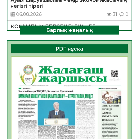
Ауыл шаруашылығы – өңір экономикасының
негізгі тірегі
06.08.2026
31
0
ҚОҒАМДЫҚ БЕЛСЕНДІЛІК – ЕЛ
Барлық жаңалық
ДАМУЫНЫҢ НЕГІЗІ
06.08.2026
30
0
PDF нұсқа
ҚҰРЫЛТАЙ САЙЛАУЫ – БОЛАШАҚҚА
БАСТАР ЖАУАПТЫ ТАҢДАУ
06.08.2026
32
0
Инфекциялық ауруларға қарсы иммундау
жұмыстарының тиімділігі
06.08.2026
33
0
Көкжөтел ауруы туралы
06.08.2026
30
0
АПВ вакцинасы туралы мәлімет
06.08.2026
31
0