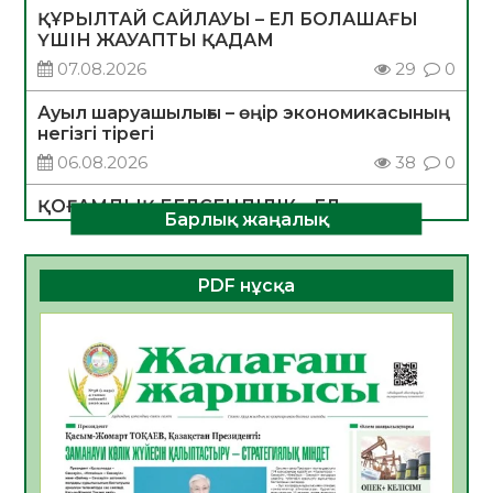
ҚҰРЫЛТАЙ САЙЛАУЫ – ЕЛ БОЛАШАҒЫ
ҮШІН ЖАУАПТЫ ҚАДАМ
07.08.2026
29
0
Ауыл шаруашылығы – өңір экономикасының
негізгі тірегі
06.08.2026
38
0
ҚОҒАМДЫҚ БЕЛСЕНДІЛІК – ЕЛ
Барлық жаңалық
ДАМУЫНЫҢ НЕГІЗІ
06.08.2026
35
0
PDF нұсқа
ҚҰРЫЛТАЙ САЙЛАУЫ – БОЛАШАҚҚА
БАСТАР ЖАУАПТЫ ТАҢДАУ
06.08.2026
37
0
Инфекциялық ауруларға қарсы иммундау
жұмыстарының тиімділігі
06.08.2026
39
0
Көкжөтел ауруы туралы