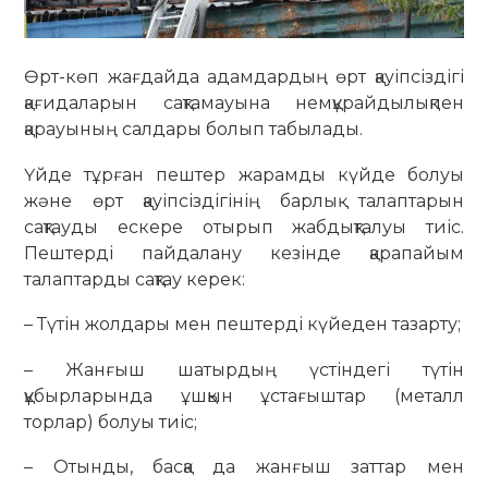
Өрт-көп жағдайда адамдардың өрт қауіпсіздігі
қағидаларын сақтамауына немқұрайдылықпен
қарауының салдары болып табылады.
Үйде тұрған пештер жарамды күйде болуы
және өрт қауіпсіздігінің барлық талаптарын
сақтауды ескере отырып жабдықталуы тиіс.
Пештерді пайдалану кезінде қарапайым
талаптарды сақтау керек:
– Түтін жолдары мен пештерді күйеден тазарту;
– Жанғыш шатырдың үстіндегі түтін
құбырларында ұшқын ұстағыштар (металл
торлар) болуы тиіс;
– Отынды, басқа да жанғыш заттар мен