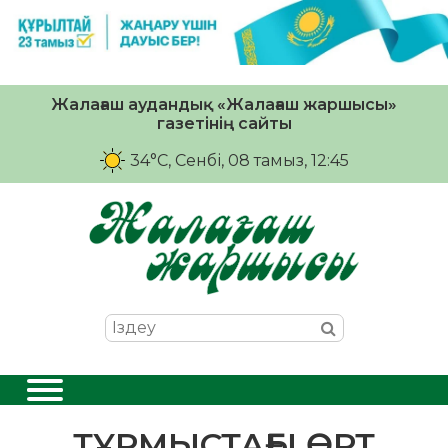
Жалағаш аудандық «Жалағаш жаршысы»
газетінің сайты
34°C
, Сенбі, 08 тамыз, 12:45
ТҰРМЫСТАҒЫ ӨРТ