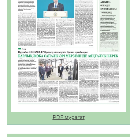
06.08.2026
35
0
АПВ вакцинасы туралы мәлімет
06.08.2026
35
0
Open Air: Қызылорда облысы полиция
департаменті 20 мыңнан астам
көрерменнің қауіпсіздігін қамтамасыз етті
06.08.2026
47
0
ҚЫЗЫЛОРДАДА «САНАЛЫ ҰРПАҚ –
ЖАРҚЫН БОЛАШАҚ» АТТЫ КЕҢЕЙТІЛГЕН
МӘЖІЛІС ӨТТІ
05.08.2026
48
0
Қазақстан Орталық Азиядағы көшуге ең
қолайлы ел атанды
05.08.2026
47
0
PDF мұрағат
Өрт қауіпсіздігі талаптарын сақтау – әр
азаматтың міндеті