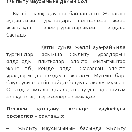
Жылыту маусымына дайын бол
!
Күннің салқындауына байланысты Жалағаш
ауданының тұрғындары пештермен және
жылытқыш электрқұралдарымен қолдана
бастады.
Қатты суықта, желді ауа-райында
тұрғындар қосымша жылыту құралдарын
қолданады: плиткалар, электр жылытқыштар
және т.б., кейде қолдан жасалған электр
құралдары да кездесіп жатады. Мұның бәрі
бақылаусыз өрттің пайда болуына әкелуі мүмкін.
Осындай оқиғаларды алдын алу үшін қарапайым
өрт қауіпсіздігі ережелерін сақтау қажет.
Пешпен қолдану кезінде қауіпсіздік
ережелерін сақтаңыз:
– жылыту маусымының басында жылыту