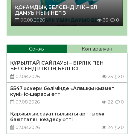
ҚОҒАМДЫҚ БЕЛСЕНДІЛІК – ЕЛ
ДАМУЫНЫҢ НЕГІЗІ
06.08.2026
35
0
Соңғы
Көп қаралған
ҚҰРЫЛТАЙ САЙЛАУЫ – БІРЛІК ПЕН
БЕЛСЕНДІЛІКТІҢ БЕЛГІСІ
07.08.2026
25
0
5547 әскери бөлімінде «Алғашқы қызмет
күні» іс-шарасы өтті
07.08.2026
22
0
Қаржылық сауаттылықты арттыруға
бағытталған кездесу өтті
07.08.2026
24
0