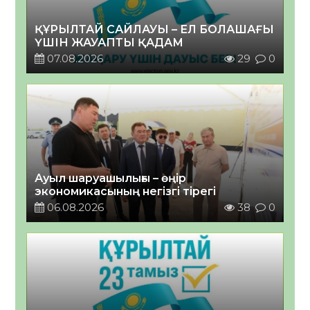
ҚҰРЫЛТАЙ САЙЛАУЫ – ЕЛ БОЛАШАҒЫ
ҮШІН ЖАУАПТЫ ҚАДАМ
07.08.2026
29
0
Ауыл шаруашылығы – өңір
экономикасының негізгі тірегі
06.08.2026
38
0