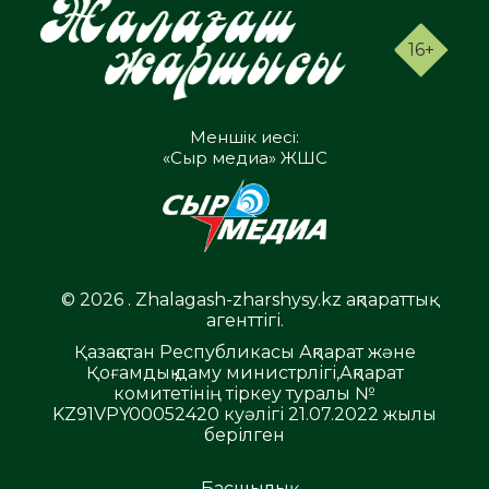
16+
Меншік иесі:
«Сыр медиа» ЖШС
© 2026 . Zhalagash-zharshysy.kz ақпараттық
агенттігі.
Қазақстан Республикасы Ақпарат және
Қоғамдық даму министрлігі,Ақпарат
комитетінің тіркеу туралы №
KZ91VPY00052420 куәлігі 21.07.2022 жылы
берілген
Басшылық