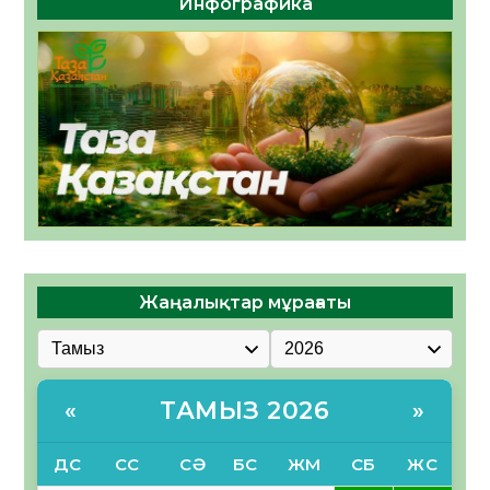
Инфографика
Жаңалықтар мұрағаты
ТАМЫЗ 2026
«
»
ДС
СС
СӘ
БС
ЖМ
СБ
ЖС