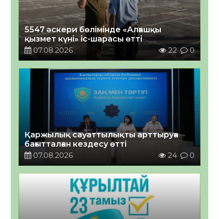
5547 әскери бөлімінде «Алғашқы
қызмет күні» іс-шарасы өтті
07.08.2026
22
0
Қаржылық сауаттылықты арттыруға
бағытталған кездесу өтті
07.08.2026
24
0