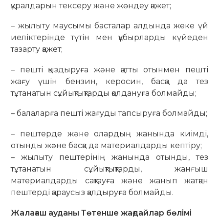
құралдарын тексеру және жөндеу қажет;
– жылыту маусымы басталар алдында жеке үй
иеліктерінде түтін мен құбырларды күйеден
тазарту қажет;
– пешті қыздыруға және қатты отынмен пешті
жағу үшін бензин, керосин, басқа да тез
тұтанатын сұйықтықтарды қолдануға болмайды;
– балаларға пешті жағуды тапсыруға болмайды;
– пештерде және олардың жанында киімді,
отынды және басқа да материалдарды кептіру;
– жылыту пештерінің жанында отынды, тез
тұтанатын сұйықтықтарды, жанғыш
материалдарды сақтауға және жанып жатқан
пештерді қараусыз қалдыруға болмайды.
Жалағаш ауданы Төтенше жағдайлар бөлімі