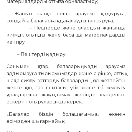
материалдарды оттықта орналастыру;
– Жанып жатқан пешті қараусыз қалдыруға,
сондай-ақ балаларға қадағалауды тапсыруға;
– Пештерде және олардың жанында
киімді, отынды және басқа да материалдарды
кептіру;
– Пештерді қыздыру.
Сонымен қатар, балаларыңызды қараусыз
қалдырмауға тырысыңыздар және сіріңке, оттық,
шақпақ сияқты заттарды балалардың қол жетпейтін
жерге қою, газ плитасы, үтік және т.б жылыту
құралдарына жақындамау жөнінде күнделікті
ескертіп отыруларыңыз керек.
«Балалар біздің болашағымыз» екенін
есімізден шығармайық.