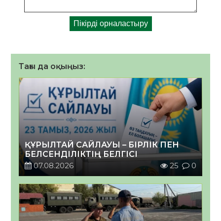
Тағы да оқыңыз:
ҚҰРЫЛТАЙ САЙЛАУЫ – БІРЛІК ПЕН
БЕЛСЕНДІЛІКТІҢ БЕЛГІСІ
07.08.2026
25
0