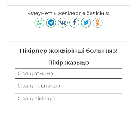
Әлеуметтік желілерде бөлісіңіз:
Пікірлер жоқ. Бірінші болыңыз!
Пікір жазыңыз