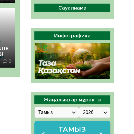
сақтау – әр азаматтың
міндеті
Сауалнама
05.08.2026
38
0
Руслан Рүстемұлы облыс
әкімінің кеңесшісі болып
Инфографика
тағайындалды
05.08.2026
36
0
ЛІК
ЗІ
3
0
Жаңалықтар мұрағаты
ТАМЫЗ
«
»