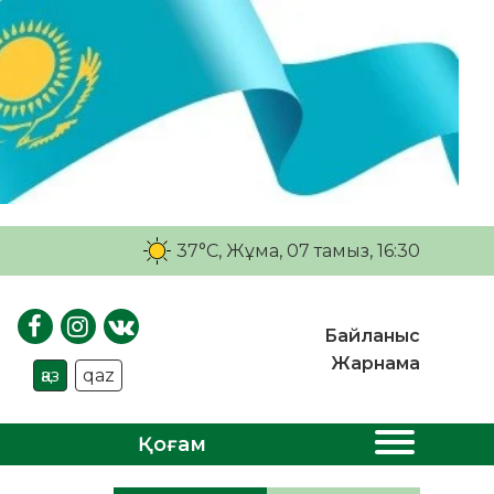
37°C
, Жұма, 07 тамыз, 16:30
Байланыс
Жарнама
қаз
qaz
Қоғам