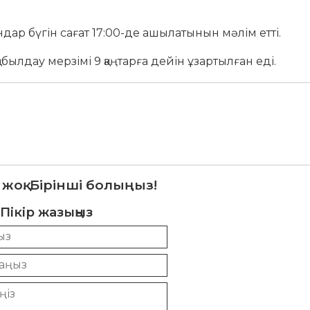
дар бүгін сағат 17:00-де ашылатынын мәлім етті.
қабылдау мерзімі 9 қаңтарға дейін ұзартылған еді.
 жоқ. Бірінші болыңыз!
Пікір жазыңыз