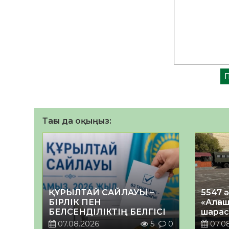
Тағы да оқыңыз:
ҚҰРЫЛТАЙ САЙЛАУЫ –
5547 
БІРЛІК ПЕН
«Алғаш
БЕЛСЕНДІЛІКТІҢ БЕЛГІСІ
шарас
07.08.2026
5
0
07.0