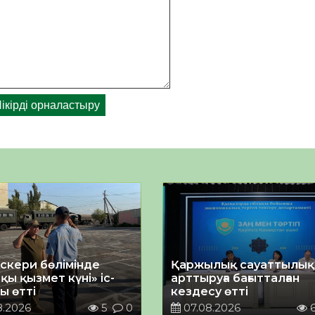
әскери бөлімінде
Қаржылық сауаттылы
қы қызмет күні» іс-
арттыруға бағытталған
ы өтті
кездесу өтті
8.2026
5
0
07.08.2026