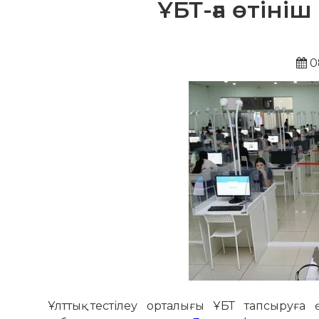
ҰБТ-ға өтіні
0
Ұлттық тестілеу орталығы ҰБТ тапсыруға ө