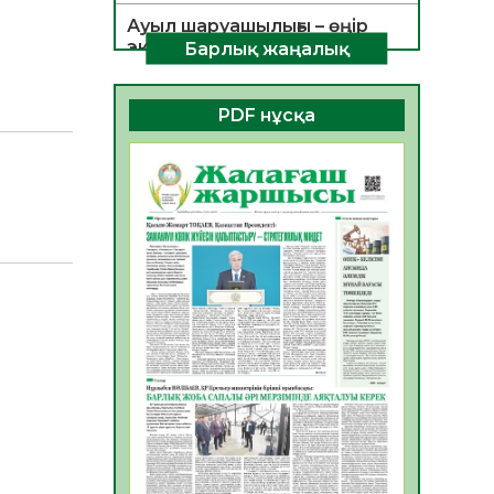
Ауыл шаруашылығы – өңір
экономикасының негізгі
Барлық жаңалық
тірегі
06.08.2026
25
0
PDF нұсқа
ҚОҒАМДЫҚ БЕЛСЕНДІЛІК –
ЕЛ ДАМУЫНЫҢ НЕГІЗІ
06.08.2026
23
0
ҚҰРЫЛТАЙ САЙЛАУЫ –
БОЛАШАҚҚА БАСТАР
ЖАУАПТЫ ТАҢДАУ
06.08.2026
26
0
Инфекциялық ауруларға
қарсы иммундау
жұмыстарының тиімділігі
06.08.2026
27
0
Көкжөтел ауруы туралы
06.08.2026
24
0