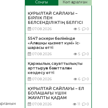
Соңғы
Көп қаралған
ҚҰРЫЛТАЙ САЙЛАУЫ –
БІРЛІК ПЕН
БЕЛСЕНДІЛІКТІҢ БЕЛГІСІ
07.08.2026
5
0
5547 әскери бөлімінде
«Алғашқы қызмет күні» іс-
шарасы өтті
07.08.2026
5
0
Қаржылық сауаттылықты
арттыруға бағытталған
кездесу өтті
07.08.2026
6
0
ҚҰРЫЛТАЙ САЙЛАУЫ – ЕЛ
БОЛАШАҒЫ ҮШІН
ЖАУАПТЫ ҚАДАМ
зарғанын
07.08.2026
11
0