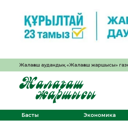
Жалағаш аудандық «Жалағаш жаршысы» газе
Басты
Экономика