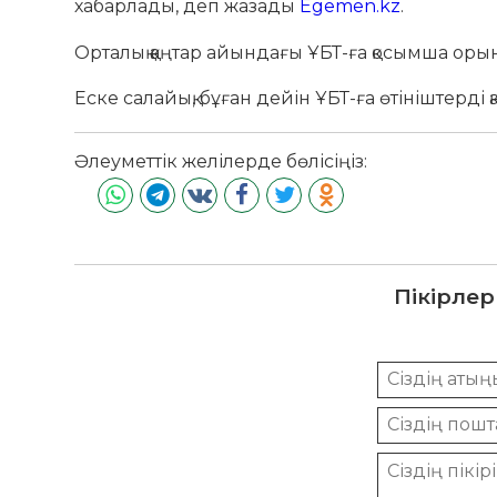
хабарлады, деп жазады
Egemen.kz
.
Орталық қаңтар айындағы ҰБТ-ға қосымша орын
Еске салайық, бұған дейін ҰБТ-ға өтініштерді 
Әлеуметтік желілерде бөлісіңіз:
Пікірлер