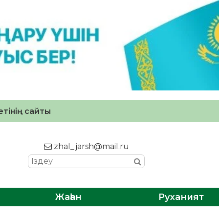
тінің сайты
zhal_jarsh@mail.ru
Жаһан
Руханият