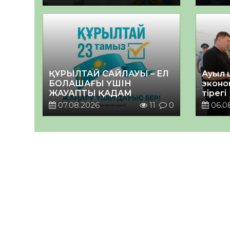
ҚҰРЫЛТАЙ САЙЛАУЫ – ЕЛ
Ауыл 
БОЛАШАҒЫ ҮШІН
эконо
ЖАУАПТЫ ҚАДАМ
тірегі
07.08.2026
11
0
06.0