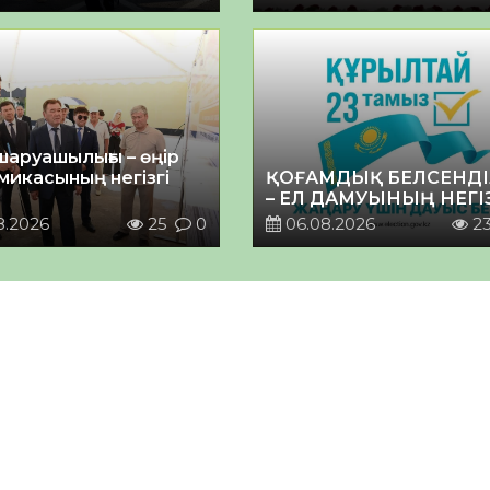
шаруашылығы – өңір
микасының негізгі
ҚОҒАМДЫҚ БЕЛСЕНДІ
– ЕЛ ДАМУЫНЫҢ НЕГІ
8.2026
25
0
06.08.2026
2