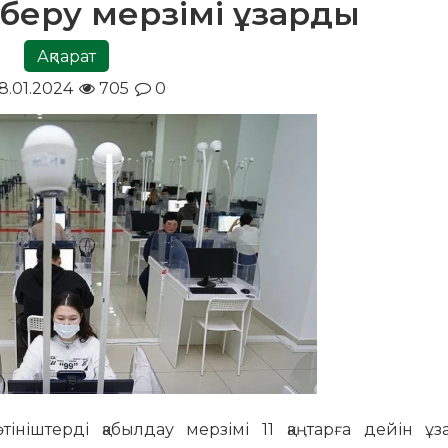
ш беру мерзімі ұзарды
Ақпарат
8.01.2024
705
0
тініштерді қабылдау мерзімі 11 қаңтарға дейін ұ