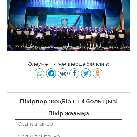
Әлеуметтік желілерде бөлісіңіз:
Пікірлер жоқ. Бірінші болыңыз!
Пікір жазыңыз