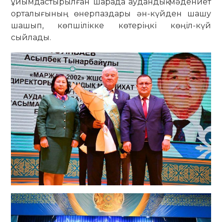
ұйымдастырылған шарада аудандық мәдениет
орталығының өнерпаздары ән-күйден шашу
шашып, көпшілікке көтеріңкі көңіл-күй
сыйлады.