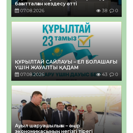
бағытталған кездесу өтті
07.08.2026
38
0
ҚҰРЫЛТАЙ САЙЛАУЫ – ЕЛ БОЛАШАҒЫ
ҮШІН ЖАУАПТЫ ҚАДАМ
07.08.2026
43
0
Ауыл шаруашылығы – өңір
экономикасының негізгі тірегі