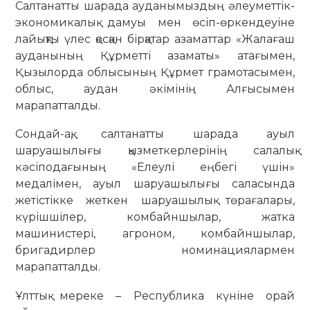
Салтанатты шарада ауданымыздың әлеуметтік-
экономикалық дамуы мен өсіп-өркендеуіне
лайықты үлес қосқан бірқатар азаматтар «Жалағаш
ауданының Құрметті азаматы» атағымен,
Қызылорда облысының Құрмет грамотасымен,
облыс, аудан әкімінің Алғысымен
марапатталды.
Сондай-ақ, салтанатты шарада ауыл
шаруашылығы қызметкерлерінің салалық
кәсіподағының «Елеулі еңбегі үшін»
медалімен, ауыл шаруашылығы саласында
жетістікке жеткен шаруашылық төрағалары,
күрішшілер, комбайншылар, жатка
машинистері, агроном, комбайншылар,
бригадирлер номинациялармен
марапатталды.
Ұлттық мереке – Республика күніне орай