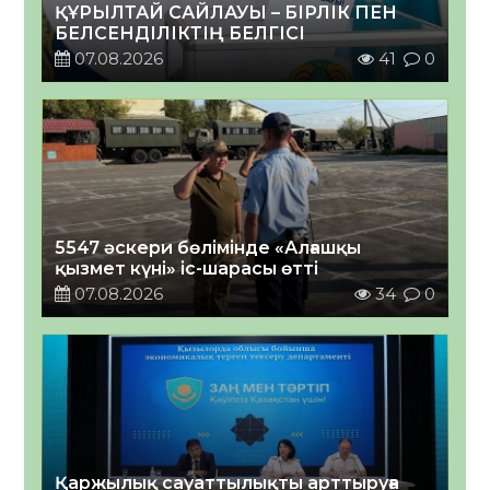
ҚҰРЫЛТАЙ САЙЛАУЫ – БІРЛІК ПЕН
БЕЛСЕНДІЛІКТІҢ БЕЛГІСІ
07.08.2026
41
0
5547 әскери бөлімінде «Алғашқы
қызмет күні» іс-шарасы өтті
07.08.2026
34
0
Қаржылық сауаттылықты арттыруға