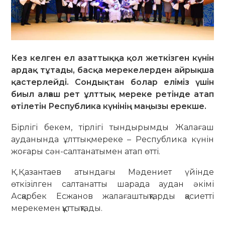
Кез келген ел азаттыққа қол жеткізген күнін
ардақ тұтады, басқа мерекелерден айрықша
қастерлейді. Сондықтан болар еліміз үшін
биыл алғаш рет ұлттық мереке ретінде атап
өтілетін Республика күнінің маңызы ерекше.
Бірлігі бекем, тірлігі тындырымды Жалағаш
ауданында ұлттық мереке – Республика күнін
жоғары сән-салтанатымен атап өтті.
Қ.Қазантаев атындағы Мәдениет үйінде
өткізілген салтанатты шарада аудан әкімі
Асқарбек Есжанов жалағаштықтарды қасиетті
мерекемен құттықтады.