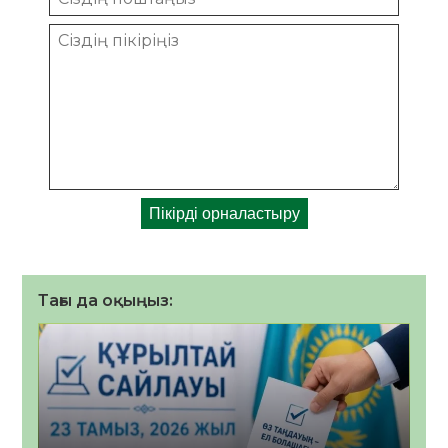
Тағы да оқыңыз: