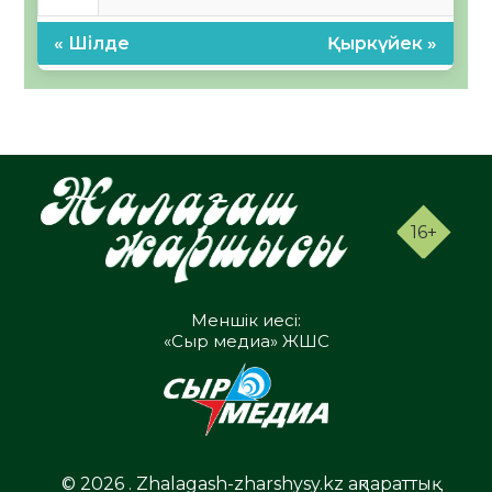
« Шілде
Қыркүйек »
16+
Меншік иесі:
«Сыр медиа» ЖШС
© 2026 . Zhalagash-zharshysy.kz ақпараттық