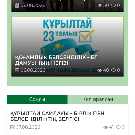
06.08.2026
50
0
ҚОҒАМДЫҚ БЕЛСЕНДІЛІК – ЕЛ
ДАМУЫНЫҢ НЕГІЗІ
06.08.2026
48
0
Соңғы
Көп қаралған
ҚҰРЫЛТАЙ САЙЛАУЫ – БІРЛІК ПЕН
БЕЛСЕНДІЛІКТІҢ БЕЛГІСІ
07.08.2026
41
0