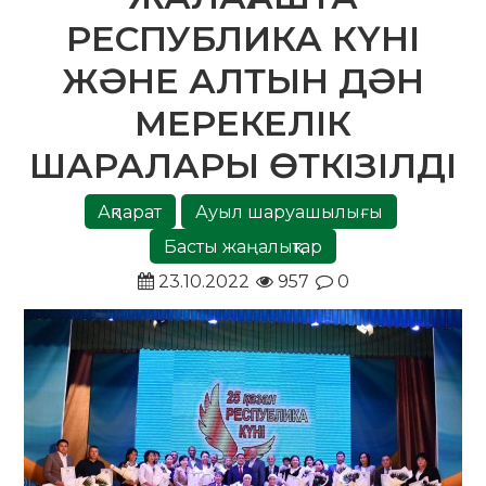
РЕСПУБЛИКА КҮНІ
ЖӘНЕ АЛТЫН ДӘН
МЕРЕКЕЛІК
ШАРАЛАРЫ ӨТКІЗІЛДІ
Ақпарат
Ауыл шаруашылығы
Басты жаңалықтар
23.10.2022
957
0