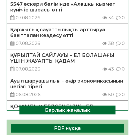
5547 әскери бөлімінде «Алғашқы қызмет
күні» іс-шарасы өтті
07.08.2026
34
0
Қаржылық сауаттылықты арттыруға
бағытталған кездесу өтті
07.08.2026
38
0
ҚҰРЫЛТАЙ САЙЛАУЫ – ЕЛ БОЛАШАҒЫ
ҮШІН ЖАУАПТЫ ҚАДАМ
07.08.2026
43
0
Ауыл шаруашылығы – өңір экономикасының
негізгі тірегі
06.08.2026
50
0
ҚОҒАМДЫҚ БЕЛСЕНДІЛІК – ЕЛ
Барлық жаңалық
ДАМУЫНЫҢ НЕГІЗІ
06.08.2026
48
0
PDF нұсқа
ҚҰРЫЛТАЙ САЙЛАУЫ – БОЛАШАҚҚА