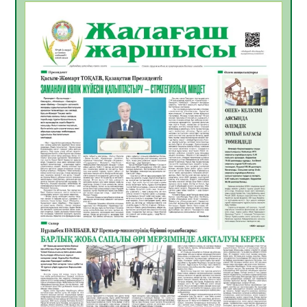
БАСТАР ЖАУАПТЫ ТАҢДАУ
06.08.2026
50
0
Инфекциялық ауруларға қарсы иммундау
жұмыстарының тиімділігі
06.08.2026
52
0
Көкжөтел ауруы туралы
06.08.2026
50
0
АПВ вакцинасы туралы мәлімет
06.08.2026
48
0
Open Air: Қызылорда облысы полиция
департаменті 20 мыңнан астам
көрерменнің қауіпсіздігін қамтамасыз етті
06.08.2026
61
0
ҚЫЗЫЛОРДАДА «САНАЛЫ ҰРПАҚ –
ЖАРҚЫН БОЛАШАҚ» АТТЫ КЕҢЕЙТІЛГЕН
МӘЖІЛІС ӨТТІ