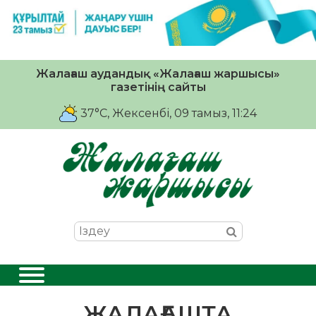
Жалағаш аудандық «Жалағаш жаршысы»
газетінің сайты
37°C
, Жексенбі, 09 тамыз, 11:24
ЖАЛАҒАШТА