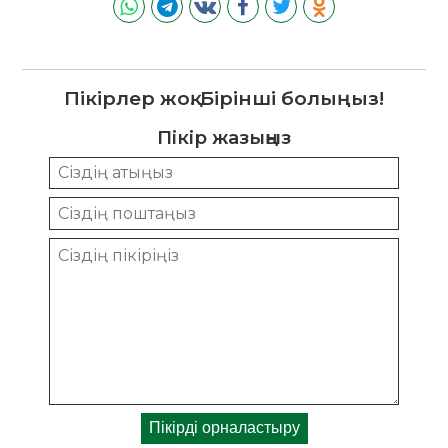
Пікірлер жоқ. Бірінші болыңыз!
Пікір жазыңыз