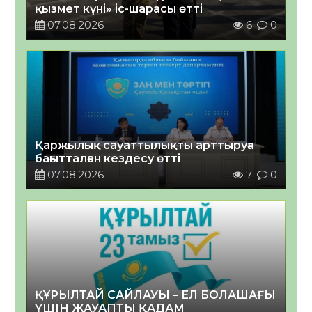
қызмет күні» іс-шарасы өтті
07.08.2026
6
0
Қаржылық сауаттылықты арттыруға
бағытталған кездесу өтті
07.08.2026
7
0
ҚҰРЫЛТАЙ САЙЛАУЫ – ЕЛ БОЛАШАҒЫ
ҮШІН ЖАУАПТЫ ҚАДАМ