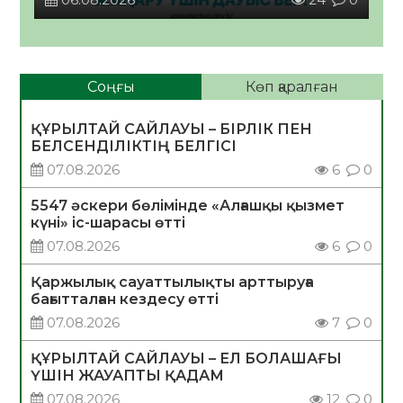
Соңғы
Көп қаралған
ҚҰРЫЛТАЙ САЙЛАУЫ – БІРЛІК ПЕН
БЕЛСЕНДІЛІКТІҢ БЕЛГІСІ
07.08.2026
6
0
5547 әскери бөлімінде «Алғашқы қызмет
күні» іс-шарасы өтті
07.08.2026
6
0
Қаржылық сауаттылықты арттыруға
бағытталған кездесу өтті
07.08.2026
7
0
ҚҰРЫЛТАЙ САЙЛАУЫ – ЕЛ БОЛАШАҒЫ
ҮШІН ЖАУАПТЫ ҚАДАМ
07.08.2026
12
0