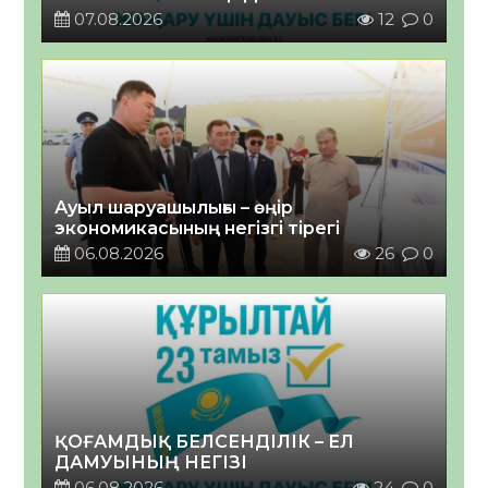
07.08.2026
12
0
Ауыл шаруашылығы – өңір
экономикасының негізгі тірегі
06.08.2026
26
0
ҚОҒАМДЫҚ БЕЛСЕНДІЛІК – ЕЛ
ДАМУЫНЫҢ НЕГІЗІ
06.08.2026
24
0