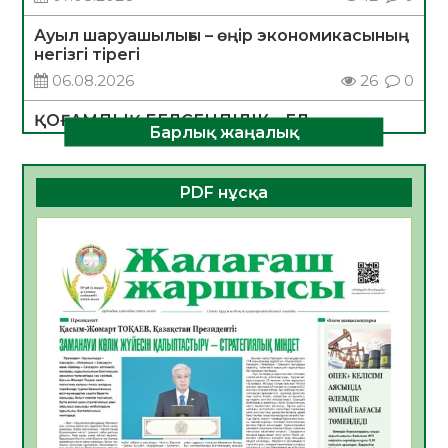
Ауыл шаруашылығы – өңір экономикасының
негізгі тірегі
06.08.2026
26
0
ҚОҒАМДЫҚ БЕЛСЕНДІЛІК – ЕЛ
Барлық жаңалық
ДАМУЫНЫҢ НЕГІЗІ
06.08.2026
24
0
PDF нұсқа
ҚҰРЫЛТАЙ САЙЛАУЫ – БОЛАШАҚҚА
БАСТАР ЖАУАПТЫ ТАҢДАУ
06.08.2026
27
0
Инфекциялық ауруларға қарсы иммундау
жұмыстарының тиімділігі
06.08.2026
28
0
Көкжөтел ауруы туралы
06.08.2026
25
0
АПВ вакцинасы туралы мәлімет