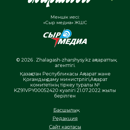
Меншік иесі:
«Сыр медиа» ЖШС
© 2026 . Zhalagash-zharshysy.kz ақпараттық
агенттігі.
Қазақстан Республикасы Ақпарат және
Қоғамдық даму министрлігі,Ақпарат
комитетінің тіркеу туралы №
KZ91VPY00052420 куәлігі 21.07.2022 жылы
берілген
Басшылық
Редакция
Сайт картасы