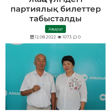
партиялық билеттер
табысталды
Ақпарат
12.08.2022
1073
0