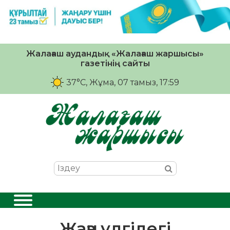
Жалағаш аудандық «Жалағаш жаршысы»
газетінің сайты
37°C
, Жұма, 07 тамыз, 17:59
Жаңа үлгідегі