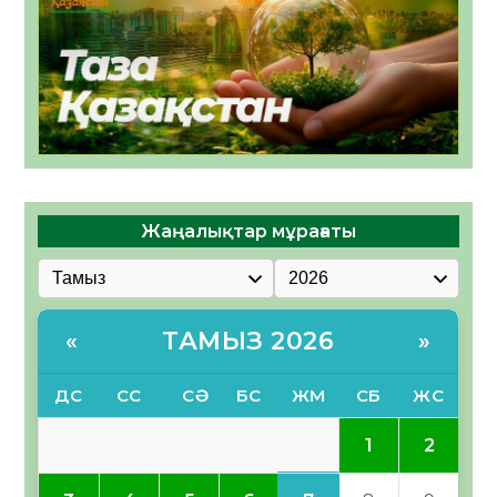
Жаңалықтар мұрағаты
ТАМЫЗ 2026
«
»
ДС
СС
СӘ
БС
ЖМ
СБ
ЖС
1
2