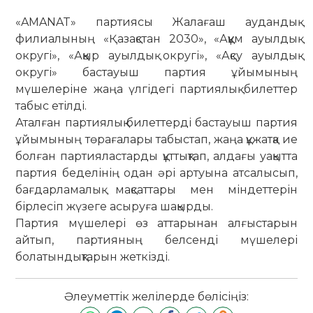
«AMANAT» партиясы Жалағаш аудандық
филиалының «Қазақстан 2030», «Аққұм ауылдық
округі», «Аққыр ауылдық округі», «Ақсу ауылдық
округі» бастауыш партия ұйымының
мүшелеріне жаңа үлгідегі партиялық билеттер
табыс етілді.
Аталған партиялық билеттерді бастауыш партия
ұйымының төрағалары табыстап, жаңа құжатқа ие
болған партияластарды құттықтап, алдағы уақытта
партия беделінің одан әрі артуына атсалысып,
бағдарламалық мақсаттары мен міндеттерін
бірлесіп жүзеге асыруға шақырды.
Партия мүшелері өз аттарынан алғыстарын
айтып, партияның белсенді мүшелері
болатындықтарын жеткізді.
Әлеуметтік желілерде бөлісіңіз: