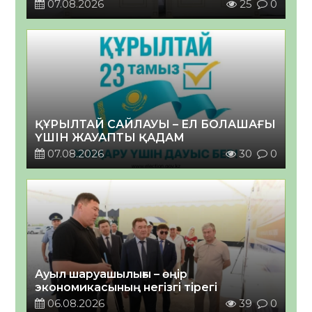
07.08.2026
25
0
ҚҰРЫЛТАЙ САЙЛАУЫ – ЕЛ БОЛАШАҒЫ
ҮШІН ЖАУАПТЫ ҚАДАМ
07.08.2026
30
0
Ауыл шаруашылығы – өңір
экономикасының негізгі тірегі
06.08.2026
39
0