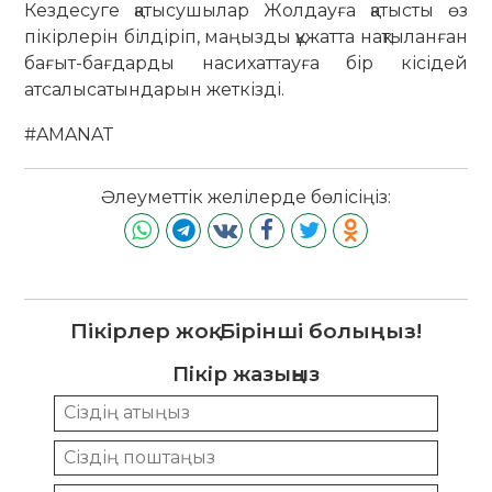
Кездесуге қатысушылар Жолдауға қатысты өз
пікірлерін білдіріп, маңызды құжатта нақтыланған
бағыт-бағдарды насихаттауға бір кісідей
атсалысатындарын жеткізді.
#AMANAT
Әлеуметтік желілерде бөлісіңіз:
Пікірлер жоқ. Бірінші болыңыз!
Пікір жазыңыз