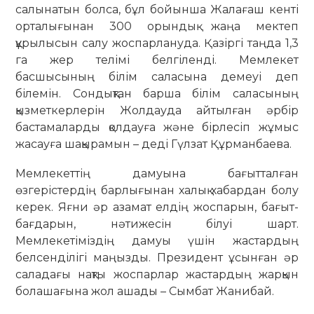
салынатын болса, бұл бойынша Жалағаш кенті
орталығынан 300 орындық жаңа мектеп
құрылысын салу жоспарлануда. Қазіргі таңда 1,3
га жер телімі белгіленді. Мемлекет
басшысының білім саласына демеуі деп
білемін. Сондықтан барша білім саласының
қызметкерлерін Жолдауда айтылған әрбір
бастамаларды қолдауға және бірлесіп жұмыс
жасауға шақырамын – деді Гүлзат Құрманбаева.
Мемлекеттің дамуына бағытталған
өзгерістердің барлығынан халық хабардан болу
керек. Яғни әр азамат елдің жоспарын, бағыт-
бағдарын, нәтижесін білуі шарт.
Мемлекетіміздің дамуы үшін жастардың
белсенділігі маңызды. Президент ұсынған әр
саладағы нақты жоспарлар жастардың жарқын
болашағына жол ашады – Сымбат Жанибай.