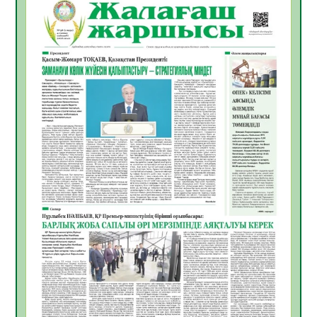
06.08.2026
38
0
Инфекциялық ауруларға қарсы иммундау
жұмыстарының тиімділігі
06.08.2026
40
0
Көкжөтел ауруы туралы
06.08.2026
36
0
АПВ вакцинасы туралы мәлімет
06.08.2026
36
0
Open Air: Қызылорда облысы полиция
департаменті 20 мыңнан астам
көрерменнің қауіпсіздігін қамтамасыз етті
06.08.2026
48
0
ҚЫЗЫЛОРДАДА «САНАЛЫ ҰРПАҚ –
ЖАРҚЫН БОЛАШАҚ» АТТЫ КЕҢЕЙТІЛГЕН
МӘЖІЛІС ӨТТІ
05.08.2026
49
0