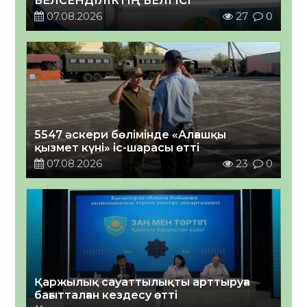
БЕЛСЕНДІЛІКТІҢ БЕЛГІСІ
07.08.2026
27
0
5547 әскери бөлімінде «Алғашқы
қызмет күні» іс-шарасы өтті
07.08.2026
23
0
Қаржылық сауаттылықты арттыруға
бағытталған кездесу өтті