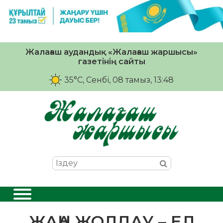
Жалағаш аудандық «Жалағаш жаршысы»
газетінің сайты
35°C
, Сенбі, 08 тамыз, 13:48
ЖАҢА ЖОЛДАУ – ЕЛ