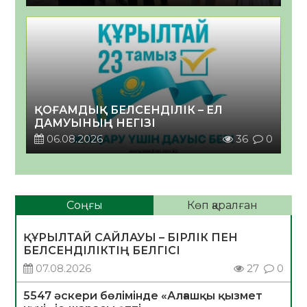
ҚОҒАМДЫҚ БЕЛСЕНДІЛІК – ЕЛ
ДАМУЫНЫҢ НЕГІЗІ
06.08.2026
36
0
Соңғы
Көп қаралған
ҚҰРЫЛТАЙ САЙЛАУЫ – БІРЛІК ПЕН
БЕЛСЕНДІЛІКТІҢ БЕЛГІСІ
07.08.2026
27
0
5547 әскери бөлімінде «Алғашқы қызмет