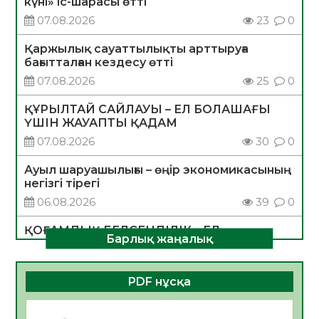
күні» іс-шарасы өтті
07.08.2026
23
0
Қаржылық сауаттылықты арттыруға
бағытталған кездесу өтті
07.08.2026
25
0
ҚҰРЫЛТАЙ САЙЛАУЫ – ЕЛ БОЛАШАҒЫ
ҮШІН ЖАУАПТЫ ҚАДАМ
07.08.2026
30
0
Ауыл шаруашылығы – өңір экономикасының
негізгі тірегі
06.08.2026
39
0
ҚОҒАМДЫҚ БЕЛСЕНДІЛІК – ЕЛ
Барлық жаңалық
ДАМУЫНЫҢ НЕГІЗІ
06.08.2026
36
0
PDF нұсқа
ҚҰРЫЛТАЙ САЙЛАУЫ – БОЛАШАҚҚА
БАСТАР ЖАУАПТЫ ТАҢДАУ