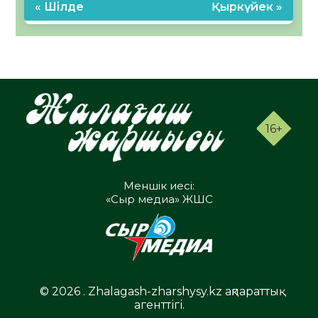
« Шілде
Қыркүйек »
16+
Меншік иесі:
«Сыр медиа» ЖШС
© 2026 . Zhalagash-zharshysy.kz ақпараттық
агенттігі.