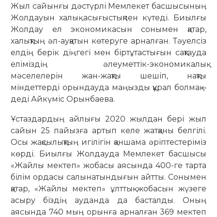
Жыл сайынғы дәстүрлі Мемлекет басшысының
Жолдауын халық асығыстықпен күтеді. Биылғы
Жолдау ел экономикасын сонымен қатар,
халықтың әл-ауқатын көтеруге арналған. Тәуелсіз
елдің берік діңгегі мен біртұтастығын сақтауда
еліміздің әлеуметтік-экономикалық
мәселелерін жан-жақты шешіп, нақты
міндеттерді орындауда маңызды құрал болмақ –
деді Айкүміс Орынбаева.
Ұстаздардың айлығы 2020 жылдан бері жыл
сайын 25 пайызға артып келе жатқаны белгілі.
Осы жақсылықтың игілігін қаншама әріптестеріміз
көрді. Биылғы Жолдауда Мемлекет басшысы
«Жайлы мектеп» жобасы аясында 400-ге тарта
білім ордасы салынатындығын айтты. Сонымен
қатар, «Жайлы мектеп» ұлттық жобасын жүзеге
асыру біздің ауданда да басталды. Оның
аясында 740 мың орынға арналған 369 мектеп