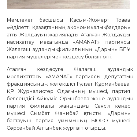
Мемлекет басшысы Қасым-Жомарт Тоқаев
«Әділетті Қазақстанның экономикалық бағдары»
атты Жолдауын жариялады. Аталған Жолдауды
насихаттау мақсатында «AMANAT» партиясы
Жалағаш аудандық филиалының «Дарын» БПҰ
партия мүшелерімен кездесу болып өтті.
Аталған кездесуге Жалағаш аудандық
мәслихаттағы «AMANAT» партиясы депутаттық
фракциясының жетекшісі Гүлзат Құрманбаева,
ҚР Журналистер Одағының мүшесі, партия
белсендісі Айкүміс Орынбаева және аудандық
партия филиалы жанындағы Саяси кеңес
мүшесі Сымбат Жанибай қатысты. «Дарын»
бастауыш партия ұйымының БЮРО мүшесі
Сәрсенбай Алтынбек жүргізіп отырды.