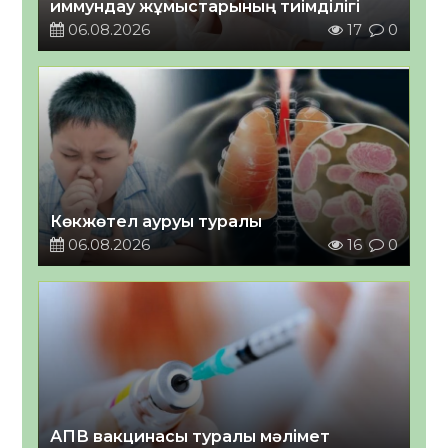
иммундау жұмыстарының тиімділігі
06.08.2026
17
0
Көкжөтел ауруы туралы
06.08.2026
16
0
АПВ вакцинасы туралы мәлімет