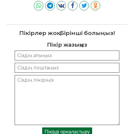
Пікірлер жоқ. Бірінші болыңыз!
Пікір жазыңыз