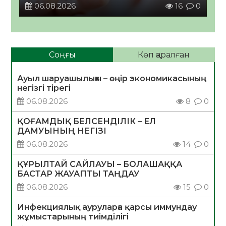
06.08.2026
16
0
Соңғы
Көп қаралған
Ауыл шаруашылығы – өңір экономикасының
негізгі тірегі
06.08.2026
8
0
ҚОҒАМДЫҚ БЕЛСЕНДІЛІК – ЕЛ
ДАМУЫНЫҢ НЕГІЗІ
06.08.2026
14
0
ҚҰРЫЛТАЙ САЙЛАУЫ – БОЛАШАҚҚА
БАСТАР ЖАУАПТЫ ТАҢДАУ
06.08.2026
15
0
Инфекциялық ауруларға қарсы иммундау
жұмыстарының тиімділігі