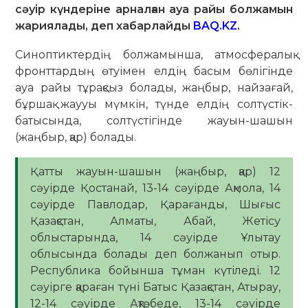
сәуір күндеріне арналған ауа райы болжамын
жариялады, деп хабарлайды
BAQ.KZ.
Синоптиктердің болжамынша, атмосфералық
фронттардың өтуімен елдің басым бөлігінде
ауа райы тұрақсыз болады, жаңбыр, найзағай,
бұршақ жаууы мүмкін, түнде елдің солтүстік-
батысында, солтүстігінде жауын-шашын
(жаңбыр, қар) болады.
Қатты жауын-шашын (жаңбыр, қар) 12
сәуірде Қостанай, 13-14 сәуірде Ақмола, 14
сәуірде Павлодар, Қарағанды, Шығыс
Қазақстан, Алматы, Абай, Жетісу
облыстарында, 14 сәуірде Ұлытау
облысында болады деп болжанып отыр.
Республика бойынша тұман күтіледі. 12
сәуірге қараған түні Батыс Қазақстан, Атырау,
12-14 сәуірде Ақтөбеде, 13-14 сәуірде