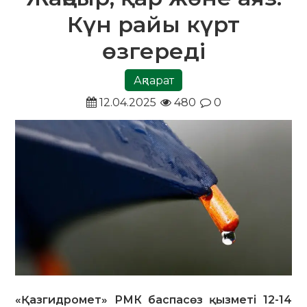
Күн райы күрт
өзгереді
Ақпарат
12.04.2025
480
0
«Қазгидромет» РМК баспасөз қызметі 12-14