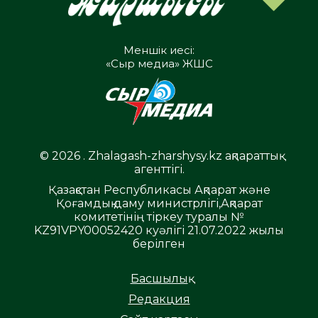
Меншік иесі:
«Сыр медиа» ЖШС
© 2026 . Zhalagash-zharshysy.kz ақпараттық
агенттігі.
Қазақстан Республикасы Ақпарат және
Қоғамдық даму министрлігі,Ақпарат
комитетінің тіркеу туралы №
KZ91VPY00052420 куәлігі 21.07.2022 жылы
берілген
Басшылық
Редакция