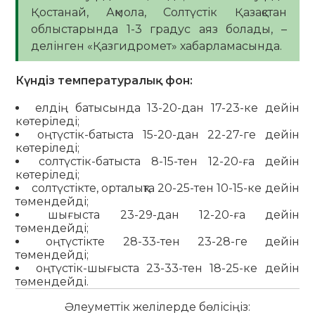
Қостанай, Ақмола, Солтүстік Қазақстан
облыстарында 1-3 градус аяз болады, –
делінген «Қазгидромет» хабарламасында.
Күндіз температуралық фон:
елдің батысында 13-20-дан 17-23-ке дейін
көтеріледі;
оңтүстік-батыста 15-20-дан 22-27-ге дейін
көтеріледі;
солтүстік-батыста 8-15-тен 12-20-ға дейін
көтеріледі;
солтүстікте, орталықта 20-25-тен 10-15-ке дейін
төмендейді;
шығыста 23-29-дан 12-20-ға дейін
төмендейді;
оңтүстікте 28-33-тен 23-28-ге дейін
төмендейді;
оңтүстік-шығыста 23-33-тен 18-25-ке дейін
төмендейді.
Әлеуметтік желілерде бөлісіңіз: