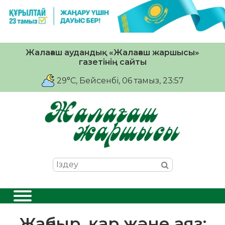
Жалағаш аудандық «Жалағаш жаршысы»
газетінің сайты
29°C
, Бейсенбі, 06 тамыз, 23:57
Жаңбыр, қар және аяз: