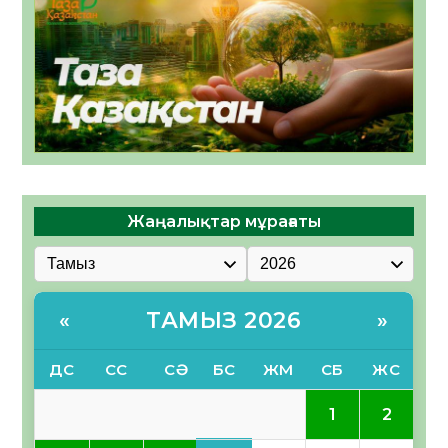
Жаңалықтар мұрағаты
ТАМЫЗ 2026
«
»
ДС
СС
СӘ
БС
ЖМ
СБ
ЖС
1
2