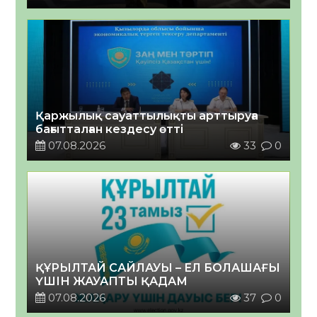
Қаржылық сауаттылықты арттыруға
бағытталған кездесу өтті
07.08.2026
33
0
ҚҰРЫЛТАЙ САЙЛАУЫ – ЕЛ БОЛАШАҒЫ
ҮШІН ЖАУАПТЫ ҚАДАМ
07.08.2026
37
0