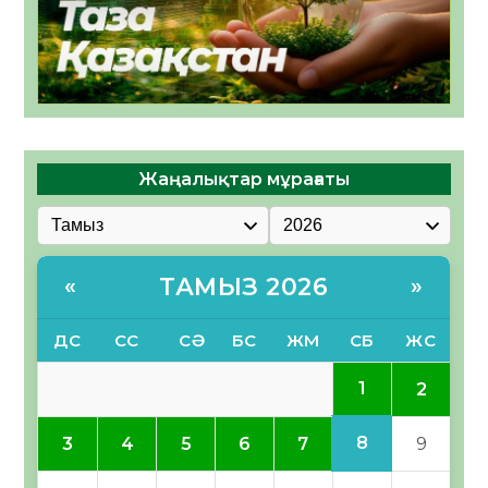
Жаңалықтар мұрағаты
ТАМЫЗ 2026
«
»
ДС
СС
СӘ
БС
ЖМ
СБ
ЖС
1
2
8
3
4
5
6
7
9