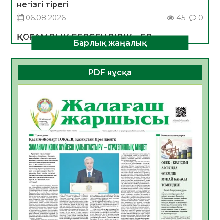
негізгі тірегі
06.08.2026
45
0
ҚОҒАМДЫҚ БЕЛСЕНДІЛІК – ЕЛ
Барлық жаңалық
ДАМУЫНЫҢ НЕГІЗІ
06.08.2026
42
0
PDF нұсқа
ҚҰРЫЛТАЙ САЙЛАУЫ – БОЛАШАҚҚА
БАСТАР ЖАУАПТЫ ТАҢДАУ
06.08.2026
44
0
Инфекциялық ауруларға қарсы иммундау
жұмыстарының тиімділігі
06.08.2026
47
0
Көкжөтел ауруы туралы
06.08.2026
43
0
АПВ вакцинасы туралы мәлімет
06.08.2026
42
0