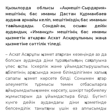
Қызылорда облысы «Ақмешіт-Сырдария»
мешітінің бас имамы Дастан Құрманбаев
ауданға арнайы келіп, мешітіміздің бас имамын
тағайындады. Сондай-ақ осыған дейін
аудандық «Иманқұл» мешітінің бас имамы
қызметін атқарған Асхат Асқарұлының жаңа
қызметіне сәттілік тіледі.
– Асхат Асқарұлы қызмет атқарған кезеңінде аз да
болсын ауданда діни тұрақтылықтың сақталуына
үлес қосты. Іскерлік және ұйымдастырушылық
қабілетінің арқасында және білімділігімен халыққа
сапалы қызмет көрсете білді. Сонымен қатар
әлеуметтік тұрмысы төмен отбасыларға
қайырымдылық көмек көрсету, шәкірт тәрбиелеу
жұмыстарын да ұйымдастыра білді. Бүгінгі
күнге дейін аудандағы діни қызметінде
белсенділік танытқаны үшін өз алғысымды