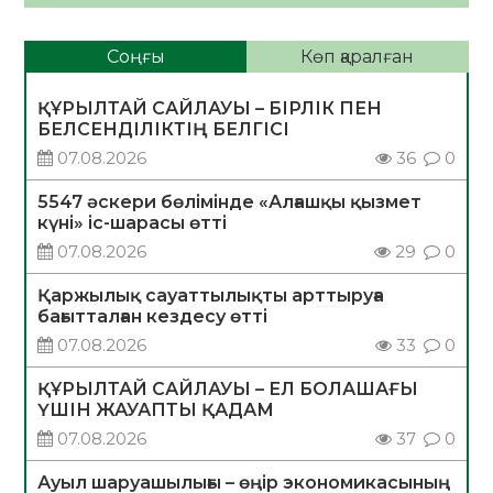
Соңғы
Көп қаралған
ҚҰРЫЛТАЙ САЙЛАУЫ – БІРЛІК ПЕН
БЕЛСЕНДІЛІКТІҢ БЕЛГІСІ
07.08.2026
36
0
5547 әскери бөлімінде «Алғашқы қызмет
күні» іс-шарасы өтті
07.08.2026
29
0
Қаржылық сауаттылықты арттыруға
бағытталған кездесу өтті
07.08.2026
33
0
ҚҰРЫЛТАЙ САЙЛАУЫ – ЕЛ БОЛАШАҒЫ
ҮШІН ЖАУАПТЫ ҚАДАМ
07.08.2026
37
0
Ауыл шаруашылығы – өңір экономикасының