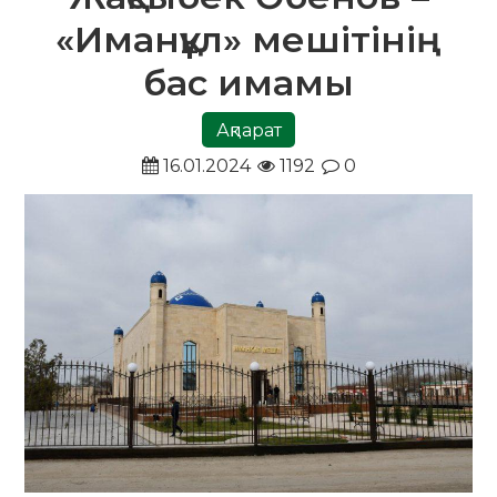
«Иманқұл» мешітінің
бас имамы
Ақпарат
16.01.2024
1192
0