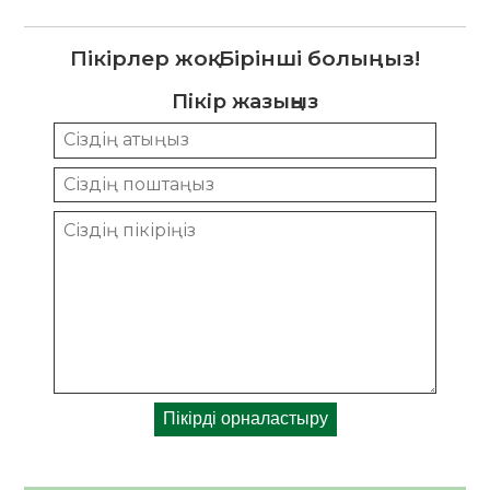
Пікірлер жоқ. Бірінші болыңыз!
Пікір жазыңыз