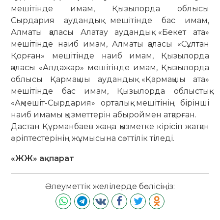
мешітінде имам, Қызылорда облысы
Сырдария аудандық мешітінде бас имам,
Алматы қаласы Алатау аудандық «Бекет ата»
мешітінде наиб имам, Алматы қаласы «Сұлтан
Қорған» мешітінде наиб имам, Қызылорда
қаласы «Алдажар» мешітінде имам, Қызылорда
облысы Қармақшы аудандық «Қармақшы ата»
мешітінде бас имам, Қызылорда облыстық
«Ақмешіт-Сырдария» орта­лық мешітінің бірінші
наиб имамы қызметтерін абыроймен атқарған.
Дастан Құрманбаев жаңа қызметке кірісіп жатқан
әріптестерінің жұмысына сәттілік тіледі.
«ЖЖ» ақпарат
Әлеуметтік желілерде бөлісіңіз: