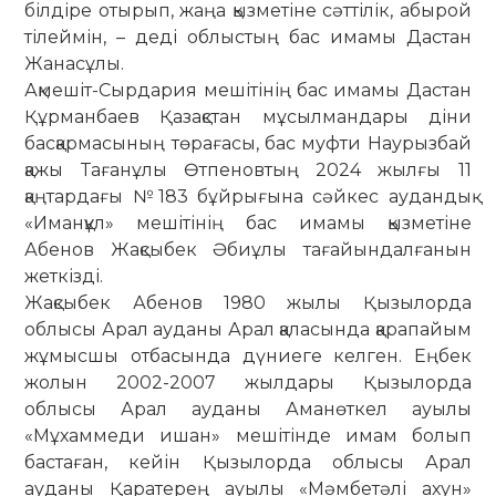
білдіре отырып, жаңа қызметіне сәттілік, абырой
тілеймін, – деді облыстың бас имамы Дастан
Жанасұлы.
Ақмешіт-Сырдария мешітінің бас имамы Дастан
Құрманбаев Қазақстан мұсылмандары діни
басқар­масының төрағасы, бас муфти Наурызбай
қажы Тағанұлы Өтпеновтың 2024 жылғы 11
қаңтардағы №183 бұйрығына сәйкес аудандық
«Иманқұл» мешітінің бас имамы қызметіне
Абенов Жақсыбек Әбиұлы та­ғайындалғанын
жеткізді.
Жақсыбек Абенов 1980 жылы Қызылорда
облысы Арал ауданы Арал қаласында қарапайым
жұмысшы отбасында дүниеге келген. Еңбек
жолын 2002-2007 жылдары Қызылорда
облысы Арал ауданы Аманөткел ауылы
«Мұхаммеди ишан» мешітінде имам болып
бастаған, кейін Қызылорда облысы Арал
ауданы Қаратерең ауылы «Мәмбетәлі ахун»