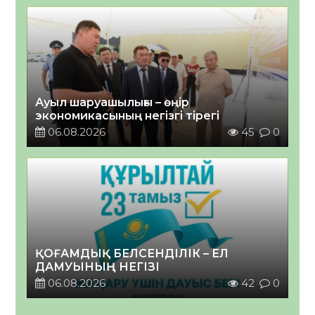
Ауыл шаруашылығы – өңір
экономикасының негізгі тірегі
06.08.2026
45
0
ҚОҒАМДЫҚ БЕЛСЕНДІЛІК – ЕЛ
ДАМУЫНЫҢ НЕГІЗІ
06.08.2026
42
0