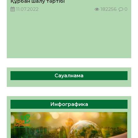
Құрбан шалу тәртібі
11.07.2022
182256
0
Сауалнама
Инфографика