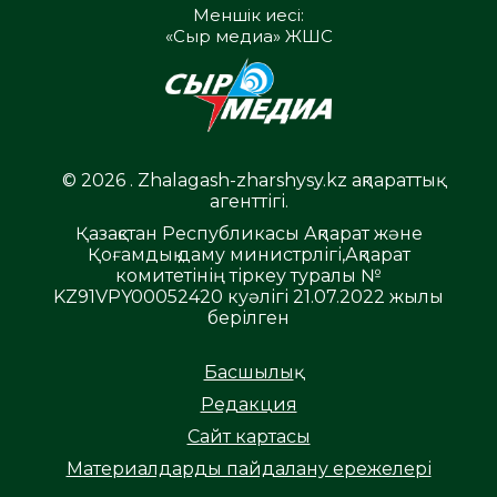
Меншік иесі:
«Сыр медиа» ЖШС
© 2026 . Zhalagash-zharshysy.kz ақпараттық
агенттігі.
Қазақстан Республикасы Ақпарат және
Қоғамдық даму министрлігі,Ақпарат
комитетінің тіркеу туралы №
KZ91VPY00052420 куәлігі 21.07.2022 жылы
берілген
Басшылық
Редакция
Сайт картасы
Материалдарды пайдалану ережелері