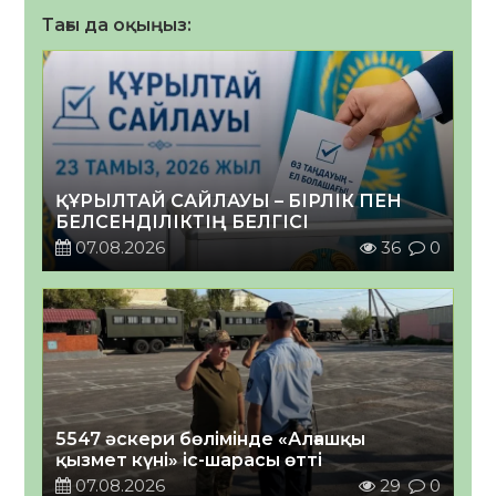
Тағы да оқыңыз:
ҚҰРЫЛТАЙ САЙЛАУЫ – БІРЛІК ПЕН
БЕЛСЕНДІЛІКТІҢ БЕЛГІСІ
07.08.2026
36
0
5547 әскери бөлімінде «Алғашқы
қызмет күні» іс-шарасы өтті
07.08.2026
29
0