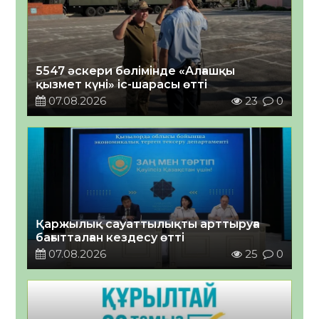
5547 әскери бөлімінде «Алғашқы
қызмет күні» іс-шарасы өтті
07.08.2026
23
0
Қаржылық сауаттылықты арттыруға
бағытталған кездесу өтті
07.08.2026
25
0