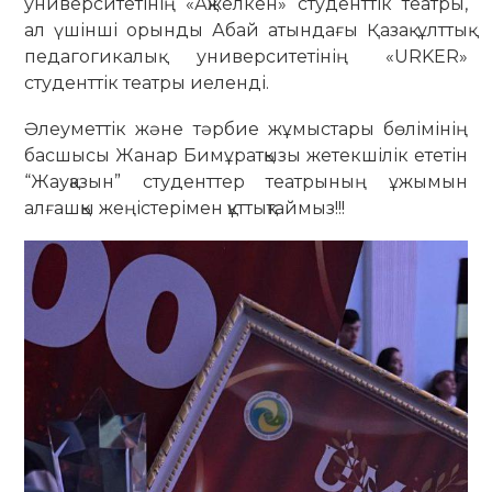
университетінің «Ақжелкен» студенттік театры,
ал үшінші орынды Абай атындағы Қазақ ұлттық
педагогикалық университетінің «URKER»
студенттік театры иеленді.
Әлеуметтік және тәрбие жұмыстары бөлімінің
басшысы Жанар Бимұратқызы жетекшілік ететін
“Жауқазын” студенттер театрының ұжымын
алғашқы жеңістерімен құттықтаймыз!!!