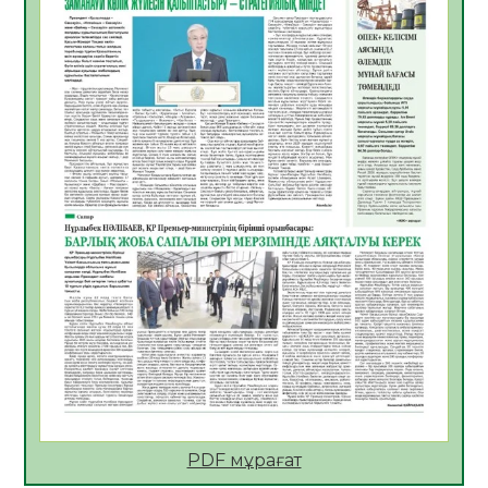
Көкжөтел ауруы туралы
06.08.2026
36
0
АПВ вакцинасы туралы мәлімет
06.08.2026
36
0
Open Air: Қызылорда облысы полиция
департаменті 20 мыңнан астам
көрерменнің қауіпсіздігін қамтамасыз етті
06.08.2026
48
0
ҚЫЗЫЛОРДАДА «САНАЛЫ ҰРПАҚ –
ЖАРҚЫН БОЛАШАҚ» АТТЫ КЕҢЕЙТІЛГЕН
МӘЖІЛІС ӨТТІ
05.08.2026
49
0
Қазақстан Орталық Азиядағы көшуге ең
қолайлы ел атанды
05.08.2026
48
0
PDF мұрағат