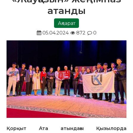
атанды
Ақпарат
05.04.2024
872
0
Қорқыт Ата атындағы Қызылорда