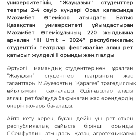
университетінің “Жауқазын” студенттер
театры 2-4 сәуір күндері Орал қаласында
Махамбет Өтемісов атындаты Батыс
Қазақстан университеті ұйымдастырған
Махамбет Өтемісұлының 220 жылдығына
арналған “III Umit – 2024” республикалық
студенттік театрлар фестиваліне алғаш рет
қатысып жүлделі II орынды жеңіп алды.
Әртүрлі мамандық студенттерінен құралған
“Жауқазын” студенттер театрының жас
таланттары М.Әуезовтың “Қарагөз” трагедиялық
қойылымын сахналады. Әділ-қазылар алқасы
алғаш рет байқауда бақ сынаған жас өрендердің
өнерін жоғары бағалады.
Айта кету керек, бұған дейін үш рет өткен
республикалық сайыста бірінші орынды
С.Сейфуллин атындағы Қазақ агротехникалық