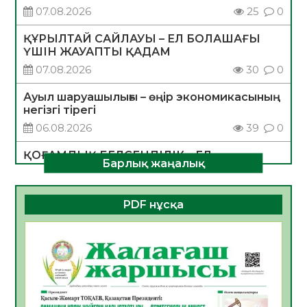
07.08.2026
25
0
ҚҰРЫЛТАЙ САЙЛАУЫ – ЕЛ БОЛАШАҒЫ
ҮШІН ЖАУАПТЫ ҚАДАМ
07.08.2026
30
0
Ауыл шаруашылығы – өңір экономикасының
негізгі тірегі
06.08.2026
39
0
ҚОҒАМДЫҚ БЕЛСЕНДІЛІК – ЕЛ
Барлық жаңалық
ДАМУЫНЫҢ НЕГІЗІ
06.08.2026
36
0
PDF нұсқа
ҚҰРЫЛТАЙ САЙЛАУЫ – БОЛАШАҚҚА
БАСТАР ЖАУАПТЫ ТАҢДАУ
06.08.2026
38
0
Инфекциялық ауруларға қарсы иммундау
жұмыстарының тиімділігі
06.08.2026
40
0