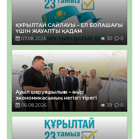
ҚҰРЫЛТАЙ САЙЛАУЫ – ЕЛ БОЛАШАҒЫ
ҮШІН ЖАУАПТЫ ҚАДАМ
07.08.2026
30
0
Ауыл шаруашылығы – өңір
экономикасының негізгі тірегі
06.08.2026
39
0