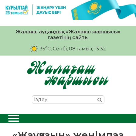
Жалағаш аудандық «Жалағаш жаршысы»
газетінің сайты
35°C
, Сенбі, 08 тамыз, 13:32
«Жауқазын» жеңімпаз