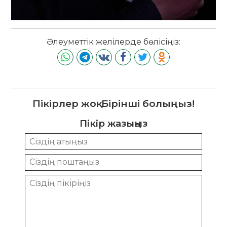
Әлеуметтік желілерде бөлісіңіз:
Пікірлер жоқ. Бірінші болыңыз!
Пікір жазыңыз