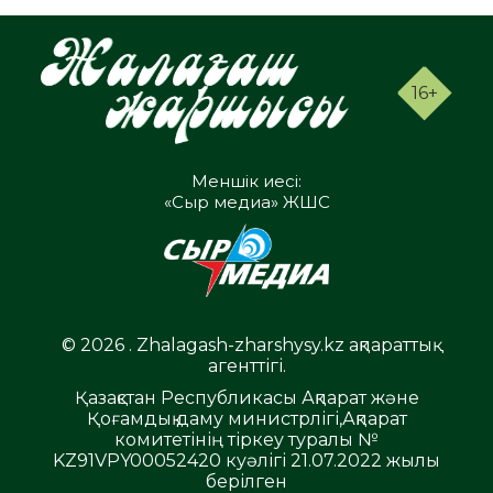
16+
Меншік иесі:
«Сыр медиа» ЖШС
© 2026 . Zhalagash-zharshysy.kz ақпараттық
агенттігі.
Қазақстан Республикасы Ақпарат және
Қоғамдық даму министрлігі,Ақпарат
комитетінің тіркеу туралы №
KZ91VPY00052420 куәлігі 21.07.2022 жылы
берілген