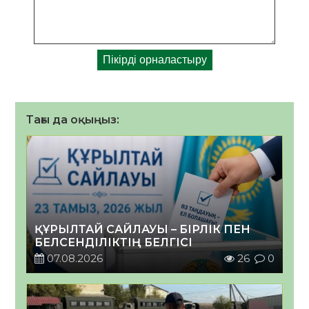
Тағы да оқыңыз:
ҚҰРЫЛТАЙ САЙЛАУЫ – БІРЛІК ПЕН
БЕЛСЕНДІЛІКТІҢ БЕЛГІСІ
07.08.2026
26
0