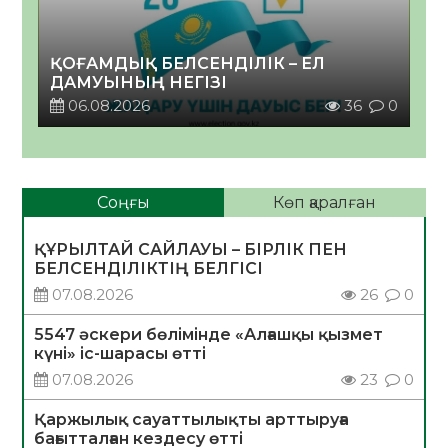
ҚОҒАМДЫҚ БЕЛСЕНДІЛІК – ЕЛ
ДАМУЫНЫҢ НЕГІЗІ
06.08.2026
36
0
Соңғы
Көп қаралған
ҚҰРЫЛТАЙ САЙЛАУЫ – БІРЛІК ПЕН
БЕЛСЕНДІЛІКТІҢ БЕЛГІСІ
07.08.2026
26
0
5547 әскери бөлімінде «Алғашқы қызмет
күні» іс-шарасы өтті
07.08.2026
23
0
Қаржылық сауаттылықты арттыруға
бағытталған кездесу өтті