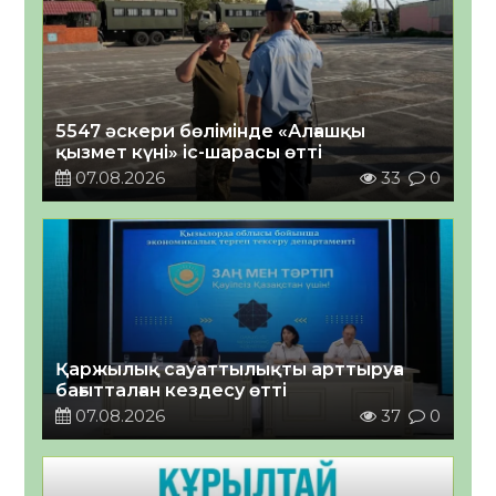
5547 әскери бөлімінде «Алғашқы
қызмет күні» іс-шарасы өтті
07.08.2026
33
0
Қаржылық сауаттылықты арттыруға
бағытталған кездесу өтті
07.08.2026
37
0