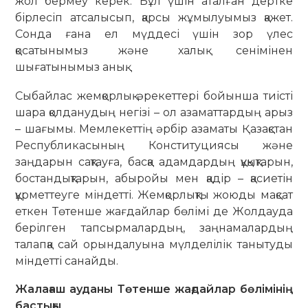
жол бермеу керек. Бұл үшін аталған дертке
бірлесіп атсалысып, қарсы жұмылуымыз қажет.
Сонда ғана ел мүддесі үшін зор үлес
қосатынымыз және халық сенімінен
шығатынымыз анық.
Сыбайлас жемқорлық әрекеттері бойынша тиісті
шара қолданудың негізі – ол азаматтардың арыз
– шағымы. Мемлекеттің әрбір азаматы Қазақстан
Республикасының Конституциясы және
заңдарын сақтауға, басқа адамдардың құқықтарын,
бостандықтарын, абыройы мен қадір – қасиетін
құрметтеуге міндетті. Жемқорлықты жоюды мақсат
еткен Төтенше жағдайлар бөлімі де Жолдауда
берілген тапсырмалардың, заңнамалардың
талапқа сай орындалуына мүлделілік танытуды
міндетті санайды.
Жалағаш ауданы Төтенше жағдайлар бөлімінің
бастығы