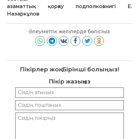
азаматтық қорғау подполковнигі Е.
Назаркұлов
Әлеуметтік желілерде бөлісіңіз:
Пікірлер жоқ. Бірінші болыңыз!
Пікір жазыңыз