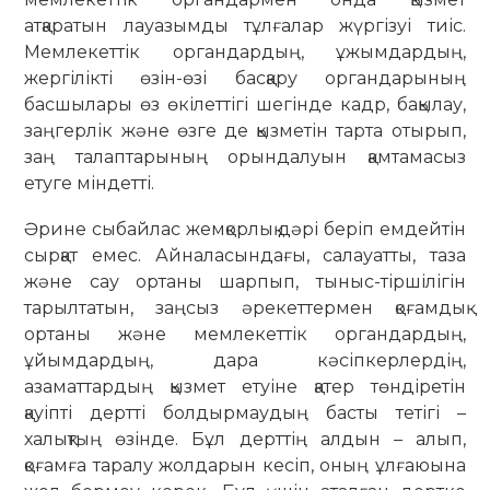
атқаратын лауазымды тұлғалар жүргізуі тиіс.
Мемлекеттік органдардың, ұжымдардың,
жергілікті өзін-өзі басқару органдарының
басшылары өз өкілеттігі шегінде кадр, бақылау,
заңгерлік және өзге де қызметін тарта отырып,
заң талаптарының орындалуын қамтамасыз
етуге міндетті.
Әрине сыбайлас жемқорлық дәрі беріп емдейтін
сырқат емес. Айналасындағы, салауатты, таза
және сау ортаны шарпып, тыныс-тіршілігін
тарылтатын, заңсыз әрекеттермен қоғамдық
ортаны және мемлекеттік органдардың,
ұйымдардың, дара кәсіпкерлердің,
азаматтардың қызмет етуіне қатер төндіретін
қауіпті дертті болдырмаудың басты тетігі –
халықтың өзінде. Бұл дерттің алдын – алып,
қоғамға таралу жолдарын кесіп, оның ұлғаюына