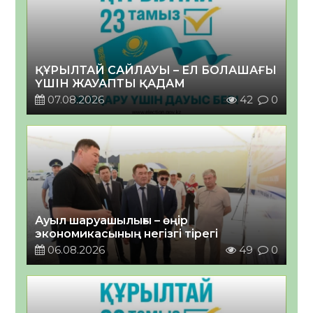
ҚҰРЫЛТАЙ САЙЛАУЫ – ЕЛ БОЛАШАҒЫ
ҮШІН ЖАУАПТЫ ҚАДАМ
07.08.2026
42
0
Ауыл шаруашылығы – өңір
экономикасының негізгі тірегі
06.08.2026
49
0