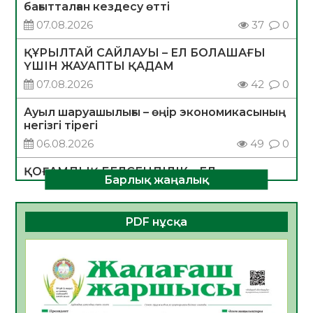
бағытталған кездесу өтті
07.08.2026
37
0
ҚҰРЫЛТАЙ САЙЛАУЫ – ЕЛ БОЛАШАҒЫ
ҮШІН ЖАУАПТЫ ҚАДАМ
07.08.2026
42
0
Ауыл шаруашылығы – өңір экономикасының
негізгі тірегі
06.08.2026
49
0
ҚОҒАМДЫҚ БЕЛСЕНДІЛІК – ЕЛ
Барлық жаңалық
ДАМУЫНЫҢ НЕГІЗІ
06.08.2026
47
0
PDF нұсқа
ҚҰРЫЛТАЙ САЙЛАУЫ – БОЛАШАҚҚА
БАСТАР ЖАУАПТЫ ТАҢДАУ
06.08.2026
49
0
Инфекциялық ауруларға қарсы иммундау
жұмыстарының тиімділігі