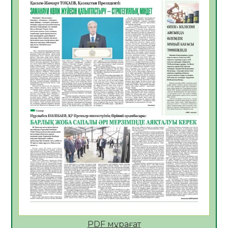
06.08.2026
51
0
Көкжөтел ауруы туралы
06.08.2026
48
0
АПВ вакцинасы туралы мәлімет
06.08.2026
46
0
Open Air: Қызылорда облысы полиция
департаменті 20 мыңнан астам
көрерменнің қауіпсіздігін қамтамасыз етті
06.08.2026
60
0
ҚЫЗЫЛОРДАДА «САНАЛЫ ҰРПАҚ –
ЖАРҚЫН БОЛАШАҚ» АТТЫ КЕҢЕЙТІЛГЕН
МӘЖІЛІС ӨТТІ
05.08.2026
61
0
Қазақстан Орталық Азиядағы көшуге ең
қолайлы ел атанды
05.08.2026
60
0
PDF мұрағат