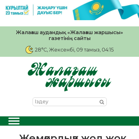
Жалағаш аудандық «Жалағаш жаршысы»
газетінің сайты
28°C
, Жексенбі, 09 тамыз, 04:15
Жемқорлыққа жол жоқ