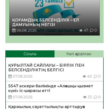
ҚОҒАМДЫҚ БЕЛСЕНДІЛІК – ЕЛ
ДАМУЫНЫҢ НЕГІЗІ
06.08.2026
47
0
Соңғы
Көп қаралған
ҚҰРЫЛТАЙ САЙЛАУЫ – БІРЛІК ПЕН
БЕЛСЕНДІЛІКТІҢ БЕЛГІСІ
07.08.2026
40
0
5547 әскери бөлімінде «Алғашқы қызмет
күні» іс-шарасы өтті
07.08.2026
33
0
Қаржылық сауаттылықты арттыруға