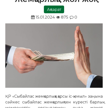
Ақпарат
15.01.2024
875
0
ҚР «Сыбайлас жемқорлыққа қарсы іс-қимыл» заңына
сәйкес сыбайлас жемқорлықпен күресті барлық
мемлекеттік органдармен онда қызмет