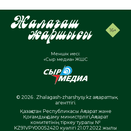
16+
Меншік иесі:
«Сыр медиа» ЖШС
© 2026 . Zhalagash-zharshysy.kz ақпараттық
агенттігі.
Қазақстан Республикасы Ақпарат және
Қоғамдық даму министрлігі,Ақпарат
комитетінің тіркеу туралы №
KZ91VPY00052420 куәлігі 21.07.2022 жылы