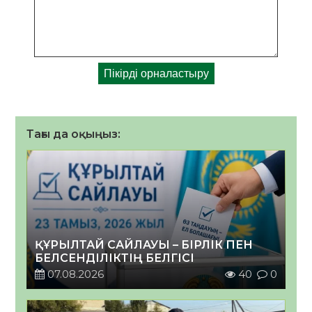
Тағы да оқыңыз:
ҚҰРЫЛТАЙ САЙЛАУЫ – БІРЛІК ПЕН
БЕЛСЕНДІЛІКТІҢ БЕЛГІСІ
07.08.2026
40
0