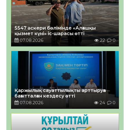
5547 әскери бөлімінде «Алғашқы
қызмет күні» іс-шарасы өтті
07.08.2026
22
0
Қаржылық сауаттылықты арттыруға
бағытталған кездесу өтті
07.08.2026
24
0