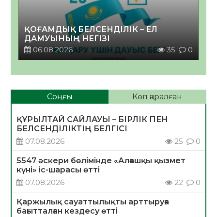
ҚОҒАМДЫҚ БЕЛСЕНДІЛІК – ЕЛ
ДАМУЫНЫҢ НЕГІЗІ
06.08.2026
35
0
Соңғы
Көп қаралған
ҚҰРЫЛТАЙ САЙЛАУЫ – БІРЛІК ПЕН
БЕЛСЕНДІЛІКТІҢ БЕЛГІСІ
07.08.2026
25
0
5547 әскери бөлімінде «Алғашқы қызмет
күні» іс-шарасы өтті
07.08.2026
22
0
Қаржылық сауаттылықты арттыруға
бағытталған кездесу өтті