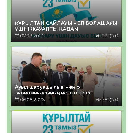
ҚҰРЫЛТАЙ САЙЛАУЫ – ЕЛ БОЛАШАҒЫ
ҮШІН ЖАУАПТЫ ҚАДАМ
07.08.2026
29
0
Ауыл шаруашылығы – өңір
экономикасының негізгі тірегі
06.08.2026
38
0