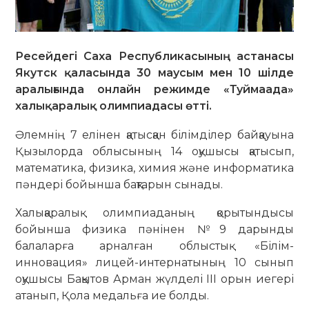
Ресейдегі Саха
Республикасының астанасы
Якутск қаласында 30 маусым мен 10 шілде
аралығында онлайн режимде «Туймаада»
халықаралық олимпиадасы өтті.
Әлемнің 7 елінен қатысқан білімділер байқауына
Қызылорда облысының 14 оқушысы қатысып,
математика, физика, химия және информатика
пәндері бойынша бақтарын сынады.
Халықаралық олимпиаданың қорытындысы
бойынша физика пәнінен №9 дарынды
балаларға арналған облыстық «Білім-
инновация» лицей-интернатының 10 сынып
оқушысы Бақытов Арман жүлделі ІІІ орын иегері
атанып, Қола медальға ие болды.