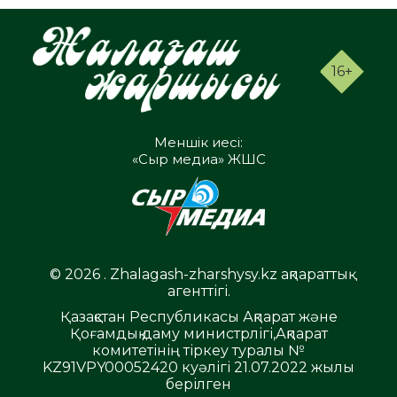
16+
Меншік иесі:
«Сыр медиа» ЖШС
© 2026 . Zhalagash-zharshysy.kz ақпараттық
агенттігі.
Қазақстан Республикасы Ақпарат және
Қоғамдық даму министрлігі,Ақпарат
комитетінің тіркеу туралы №
KZ91VPY00052420 куәлігі 21.07.2022 жылы
берілген