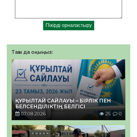
Тағы да оқыңыз:
ҚҰРЫЛТАЙ САЙЛАУЫ – БІРЛІК ПЕН
БЕЛСЕНДІЛІКТІҢ БЕЛГІСІ
07.08.2026
25
0