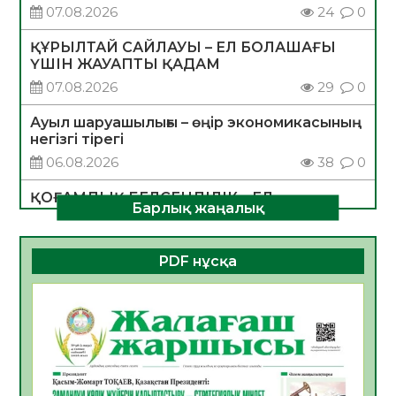
07.08.2026
24
0
ҚҰРЫЛТАЙ САЙЛАУЫ – ЕЛ БОЛАШАҒЫ
ҮШІН ЖАУАПТЫ ҚАДАМ
07.08.2026
29
0
Ауыл шаруашылығы – өңір экономикасының
негізгі тірегі
06.08.2026
38
0
ҚОҒАМДЫҚ БЕЛСЕНДІЛІК – ЕЛ
Барлық жаңалық
ДАМУЫНЫҢ НЕГІЗІ
06.08.2026
35
0
PDF нұсқа
ҚҰРЫЛТАЙ САЙЛАУЫ – БОЛАШАҚҚА
БАСТАР ЖАУАПТЫ ТАҢДАУ
06.08.2026
37
0
Инфекциялық ауруларға қарсы иммундау
жұмыстарының тиімділігі
06.08.2026
39
0