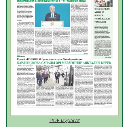
Көкжөтел ауруы туралы
06.08.2026
35
0
АПВ вакцинасы туралы мәлімет
06.08.2026
35
0
Open Air: Қызылорда облысы полиция
департаменті 20 мыңнан астам
көрерменнің қауіпсіздігін қамтамасыз етті
06.08.2026
47
0
ҚЫЗЫЛОРДАДА «САНАЛЫ ҰРПАҚ –
ЖАРҚЫН БОЛАШАҚ» АТТЫ КЕҢЕЙТІЛГЕН
МӘЖІЛІС ӨТТІ
05.08.2026
47
0
Қазақстан Орталық Азиядағы көшуге ең
қолайлы ел атанды
05.08.2026
47
0
PDF мұрағат