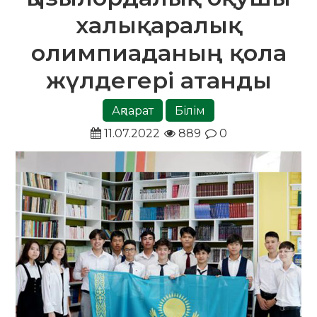
халықаралық
олимпиаданың қола
жүлдегері атанды
Ақпарат
Білім
11.07.2022
889
0