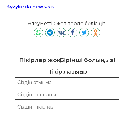
Kyzylorda-news.kz.
Әлеуметтік желілерде бөлісіңіз:
Пікірлер жоқ. Бірінші болыңыз!
Пікір жазыңыз