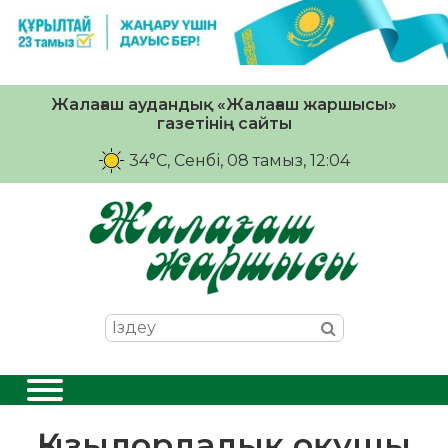
Жалағаш аудандық «Жалағаш жаршысы»
газетінің сайты
34°C
, Сенбі, 08 тамыз, 12:04
Қызылордалық оқушы