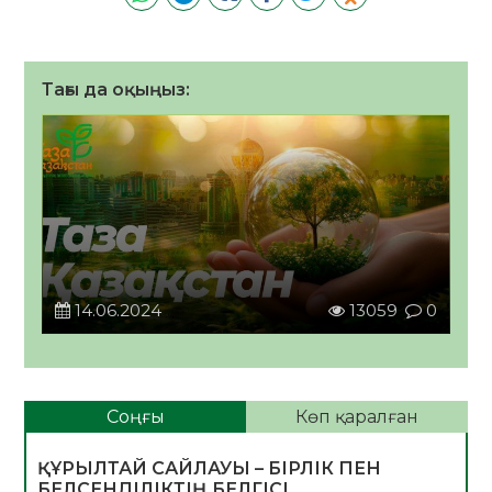
Тағы да оқыңыз:
14.06.2024
13059
0
Соңғы
Көп қаралған
ҚҰРЫЛТАЙ САЙЛАУЫ – БІРЛІК ПЕН
БЕЛСЕНДІЛІКТІҢ БЕЛГІСІ