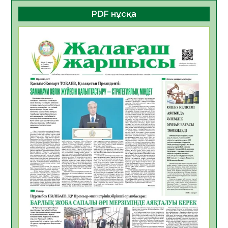
06.08.2026
37
0
PDF нұсқа
ҚҰРЫЛТАЙ САЙЛАУЫ – БОЛАШАҚҚА
БАСТАР ЖАУАПТЫ ТАҢДАУ
06.08.2026
39
0
Инфекциялық ауруларға қарсы иммундау
жұмыстарының тиімділігі
06.08.2026
41
0
Көкжөтел ауруы туралы
06.08.2026
37
0
АПВ вакцинасы туралы мәлімет
06.08.2026
37
0
Open Air: Қызылорда облысы полиция
департаменті 20 мыңнан астам
көрерменнің қауіпсіздігін қамтамасыз етті
06.08.2026
49
0
ҚЫЗЫЛОРДАДА «САНАЛЫ ҰРПАҚ –