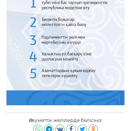
Әлеуметтік желілерде бөлісіңіз: