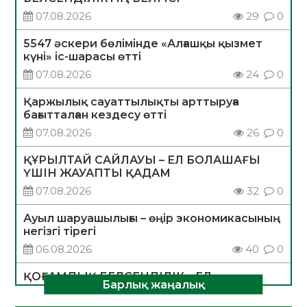
07.08.2026
29
0
5547 әскери бөлімінде «Алғашқы қызмет
күні» іс-шарасы өтті
07.08.2026
24
0
Қаржылық сауаттылықты арттыруға
бағытталған кездесу өтті
07.08.2026
26
0
ҚҰРЫЛТАЙ САЙЛАУЫ – ЕЛ БОЛАШАҒЫ
ҮШІН ЖАУАПТЫ ҚАДАМ
07.08.2026
32
0
Ауыл шаруашылығы – өңір экономикасының
негізгі тірегі
06.08.2026
40
0
ҚОҒАМДЫҚ БЕЛСЕНДІЛІК – ЕЛ
Барлық жаңалық
ДАМУЫНЫҢ НЕГІЗІ