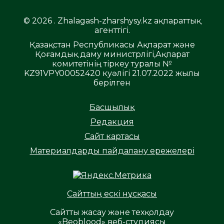
© 2026 . Zhalagash-zharshysy.kz ақпараттық
агенттігі.
Қазақстан Республикасы Ақпарат және
Қоғамдық даму министрлігі,Ақпарат
комитетінің тіркеу туралы №
KZ91VPY00052420 куәлігі 21.07.2022 жылы
берілген
Басшылық
Редакция
Сайт картасы
Материалдарды пайдалану ережелері
Сайттың ескі нұсқасы
Сайтты жасау және техқолдау
«Beoblood» веб-студиясы