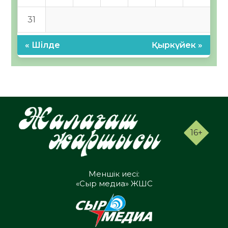
31
« Шілде
Қыркүйек »
16+
Меншік иесі:
«Сыр медиа» ЖШС