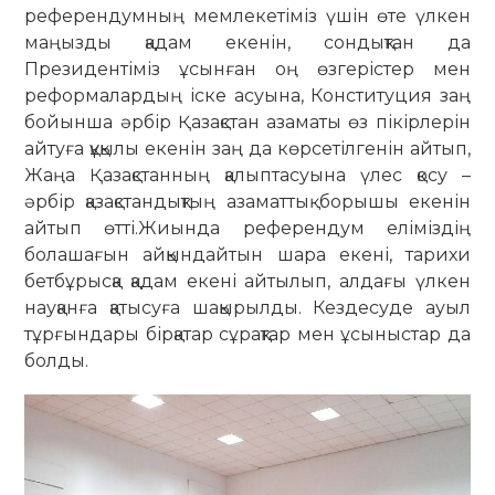
референдумның мемлекетіміз үшін өте үлкен
маңызды қадам екенін, сондықтан да
Президентіміз ұсынған оң өзгерістер мен
реформалардың іске асуына, Конституция заң
бойынша әрбір Қазақстан азаматы өз пікірлерін
айтуға құқылы екенін заң да көрсетілгенін айтып,
Жаңа Қазақстанның қалыптасуына үлес қосу –
әрбір қазақстандықтың азаматтық борышы екенін
айтып өтті.Жиында референдум еліміздің
болашағын айқындайтын шара екені, тарихи
бетбұрысқа қадам екені айтылып, алдағы үлкен
науқанға қатысуға шақырылды. Кездесуде ауыл
тұрғындары бірқатар сұрақтар мен ұсыныстар да
болды.