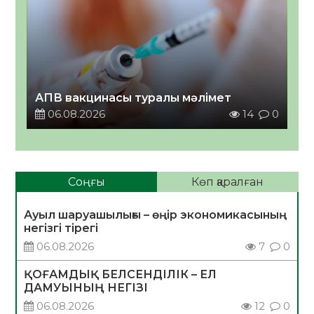
АПВ вакцинасы туралы мәлімет
06.08.2026
14
0
Соңғы
Көп қаралған
Ауыл шаруашылығы – өңір экономикасының
негізгі тірегі
06.08.2026
7
0
ҚОҒАМДЫҚ БЕЛСЕНДІЛІК – ЕЛ
ДАМУЫНЫҢ НЕГІЗІ
06.08.2026
12
0