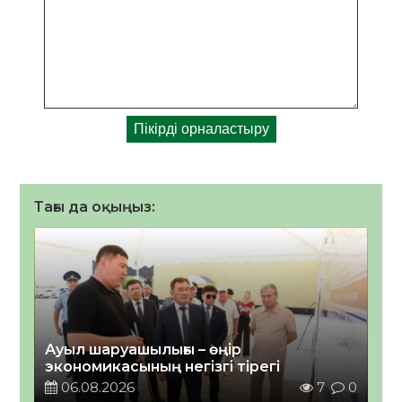
Тағы да оқыңыз:
Ауыл шаруашылығы – өңір
экономикасының негізгі тірегі
06.08.2026
7
0