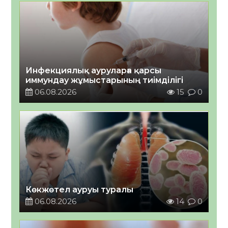
Инфекциялық ауруларға қарсы
иммундау жұмыстарының тиімділігі
06.08.2026
15
0
Көкжөтел ауруы туралы
06.08.2026
14
0