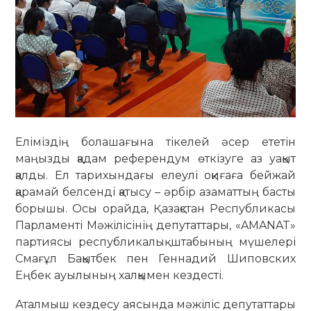
Еліміздің болашағына тікелей әсер ететін
маңызды қадам референдум өткізуге аз уақыт
қалды. Ел тарихындағы елеулі оқиғаға бейжай
қарамай белсенді қатысу – әрбір азаматтың басты
борышы. Осы орайда, Қазақстан Республикасы
Парламенті Мәжілісінің депутаттары, «AMANAT»
партиясы республикалық штабының мүшелері
Смағұл Бақытбек пен Геннадий Шиповских
Еңбек ауылының халқымен кездесті.
Аталмыш кездесу аясында мәжіліс депутаттары