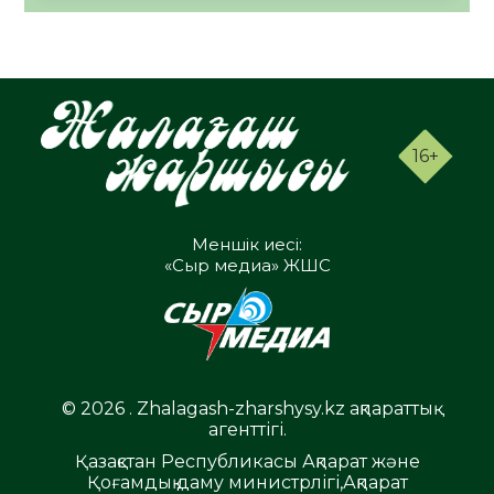
16+
Меншік иесі:
«Сыр медиа» ЖШС
© 2026 . Zhalagash-zharshysy.kz ақпараттық
агенттігі.
Қазақстан Республикасы Ақпарат және
Қоғамдық даму министрлігі,Ақпарат