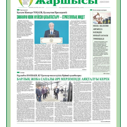
ЖАРҚЫН БОЛАШАҚ» АТТЫ КЕҢЕЙТІЛГЕН
МӘЖІЛІС ӨТТІ
05.08.2026
28
0
Қазақстан Орталық Азиядағы көшуге ең
қолайлы ел атанды
05.08.2026
30
0
Өрт қауіпсіздігі талаптарын сақтау – әр
азаматтың міндеті
05.08.2026
30
0
Руслан Рүстемұлы облыс әкімінің
кеңесшісі болып тағайындалды
05.08.2026
26
0
Цифрландыру саласын дамыту аясында
салынатын жаңа орталықтың жобасы
талқыланды
05.08.2026
26
0