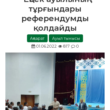
тұрғындары
референдумды
қолдайды
Ақпарат
Ауыл тынысы
01.06.2022
817
0