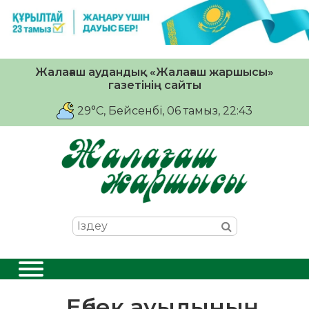
Жалағаш аудандық «Жалағаш жаршысы»
газетінің сайты
29°C
, Бейсенбі, 06 тамыз, 22:43
Еңбек ауылының