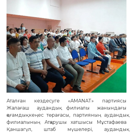
Аталған кездесуге «AMANAT» партиясы
Жалағаш аудандық филиалы жанындағы
қоғамдық кеңес төрағасы, партияның аудандық
филиалының Атқарушы хатшысы Мұстафаева
Қаншагүл, штаб мүшелері, аудандық