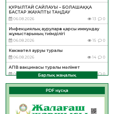
ҚҰРЫЛТАЙ САЙЛАУЫ – БОЛАШАҚҚА
БАСТАР ЖАУАПТЫ ТАҢДАУ
06.08.2026
13
0
Инфекциялық ауруларға қарсы иммундау
жұмыстарының тиімділігі
06.08.2026
15
0
Көкжөтел ауруы туралы
06.08.2026
14
0
АПВ вакцинасы туралы мәлімет
06.08.2026
14
0
Барлық жаңалық
Open Air: Қызылорда облысы полиция
департаменті 20 мыңнан астам
PDF нұсқа
көрерменнің қауіпсіздігін қамтамасыз етті
06.08.2026
17
0
ҚЫЗЫЛОРДАДА «САНАЛЫ ҰРПАҚ –